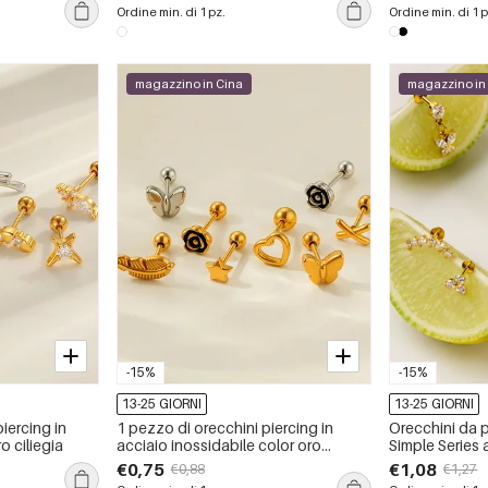
con zirconi e
Ordine min. di 1 pz.
Ordine min. di 1 p
semplice.
magazzino in Cina
magazzino in
-15%
-15%
13-25 GIORNI
13-25 GIORNI
iercing in
1 pezzo di orecchini piercing in
Orecchini da 
o ciliegia
acciaio inossidabile color oro
Simple Series 
impermeabile
farfalla, in acc
€0,75
€1,08
€0,88
€1,27
impermeabili, 