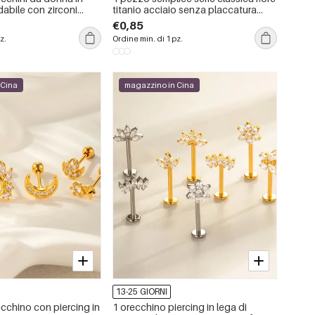
dabile con zirconi
titanio acciaio senza placcatura
rmeabili
materiale orecchini da donna
€0,85
piercing
z.
Ordine min. di 1 pz.
 Cina
magazzino in Cina
13-25 GIORNI
cchino con piercing in
1 orecchino piercing in lega di