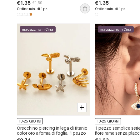
impermeabili
€1,35
€1,35
€1,59
Ordine min. di 1 pz.
Ordine min. di 1 pz.
magazzino in Cina
magazzino in Cina
13-25 GIORNI
13-25 GIORNI
Orecchino piercing in lega di titanio
1 pezzo semplice seri
color oro a forma di foglia, 1 pezzo
fiore rame senza placc
materiale zircone orec