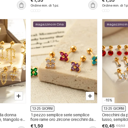
€1,35
€1,35
orecchini da donna piercing
donna piercin
Ordine min. di 1 pz.
Ordine min. di 1 p
magazzino in Cina
magazzino in
-15%
13-25 GIORNI
13-25 GIORNI
 da donna
1 pezzo semplice serie semplice
Orecchini da 
e, triangolo e
fiore rame oro zircone orecchini da
lusso, semplici
 con zirconi.
donna piercing
inossidabile c
€1,50
€0,45
€0,53