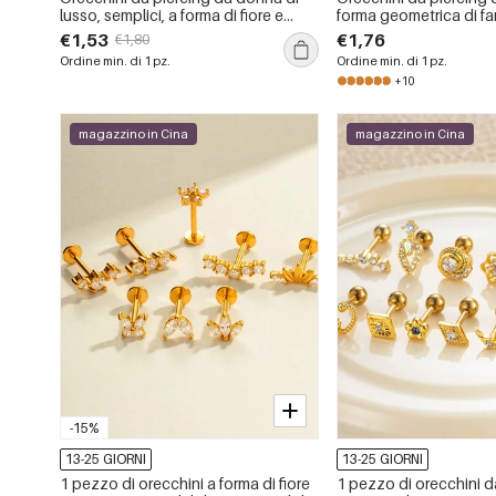
lusso, semplici, a forma di fiore e
forma geometrica di farf
cuore, in acciaio inossidabile color
di titanio color oro con
€1,53
€1,76
€1,80
oro, impermeabili.
Ordine min. di 1 pz.
Ordine min. di 1 pz.
+10
magazzino in Cina
magazzino in Cina
-15%
13-25 GIORNI
13-25 GIORNI
1 pezzo di orecchini a forma di fiore
1 pezzo di orecchini 