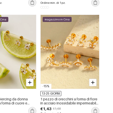
 forma geometrica
z.
Ordine min. di 1 pz.
 Cina
magazzino in Cina
-15%
13-25 GIORNI
piercing da donna
1 pezzo di orecchini a forma di fiore
a forma di cuore e
in acciaio inossidabile impermeabile
iaio inossidabile,
color oro con zirconi
€1,43
€1,68
color oro, con zirconi.