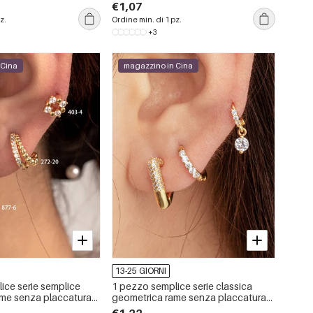
€1,07
z.
Ordine min. di 1 pz.
+3
 Cina
magazzino in Cina
13-25 GIORNI
ice serie semplice
1 pezzo semplice serie classica
me senza placcatura
geometrica rame senza placcatura
one orecchini da
materiale zircone orecchini da