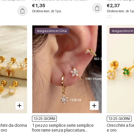
placcatura materiale zircone
zircone orecc
€1,35
€2,37
orecchini da donna piercing
Ordine min. di 1 pz.
Ordine min. di 1 p
magazzino in Cina
magazzino in
13-25 GIORNI
13-25 GIORNI
chini da donna
1 pezzo semplice serie semplice
Orecchini a fo
 oro
fiore rame senza placcatura
e oro