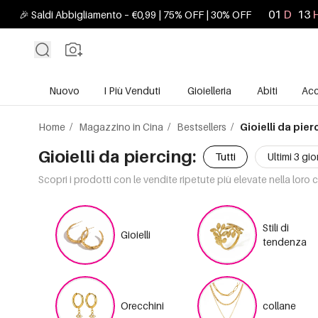
01
D
13
🎉 Saldi Abbigliamento – €0,99 | 75% OFF | 30% OFF
Nuovo
I Più Venduti
Gioielleria
Abiti
Acc
Home
/
Magazzino in Cina
/
Bestsellers
/
Gioielli da pier
Gioielli da piercing:
Tutti
Ultimi 3 gio
Scopri i prodotti con le vendite ripetute più elevate nella loro 
Stili di
Gioielli
tendenza
Orecchini
collane