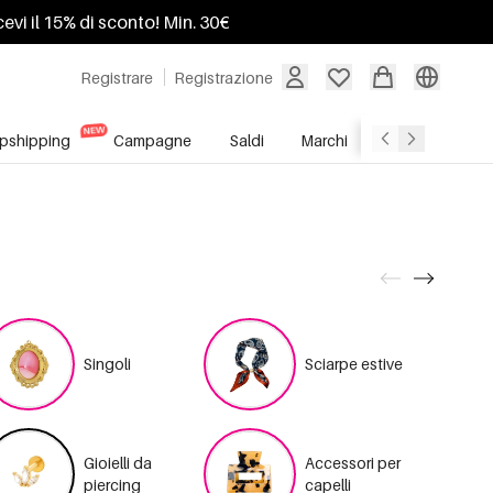
ricevi il 15% di sconto! Min. 30€
Registrare
Registrazione
pshipping
Campagne
Saldi
Marchi
Servizio All'In
Singoli
Sciarpe estive
Gioielli da
Accessori per
piercing
capelli