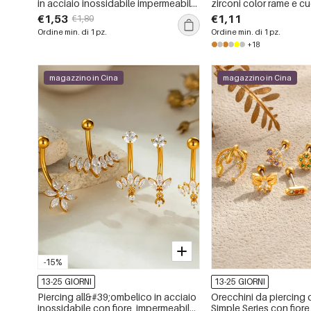
in acciaio inossidabile impermeabile
zirconi color rame e c
color oro con zirconi
serie semplice
€1,53
€1,11
€1,80
Ordine min. di 1 pz.
Ordine min. di 1 pz.
+18
magazzino in Cina
magazzino in Cina
-15%
13-25 GIORNI
13-25 GIORNI
Piercing all&#39;ombelico in acciaio
Orecchini da piercing
inossidabile con fiore, impermeabile,
Simple Series con fiore,