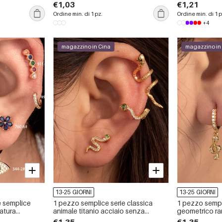
materiale zircone orecchini da
€1,03
€1,21
donna piercing
Ordine min. di 1 pz.
Ordine min. di 1 p
+4
magazzino in Cina
magazzino in
13-25 GIORNI
13-25 GIORNI
e semplice
1 pezzo semplice serie classica
1 pezzo sempl
atura
animale titanio acciaio senza
geometrico ra
chini da
placcatura materiale zircone
materiale zirc