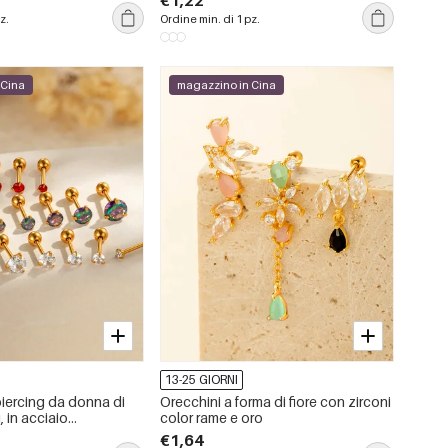
€1,22
g
donna piercing
z.
Ordine min. di 1 pz.
 Cina
magazzino in Cina
13-25 GIORNI
piercing da donna di
Orecchini a forma di fiore con zirconi
, in acciaio
color rame e oro
olor oro, impermeabili,
€1,64