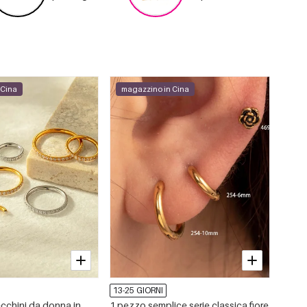
 Cina
magazzino in Cina
13-25 GIORNI
ecchini da donna in
1 pezzo semplice serie classica fiore