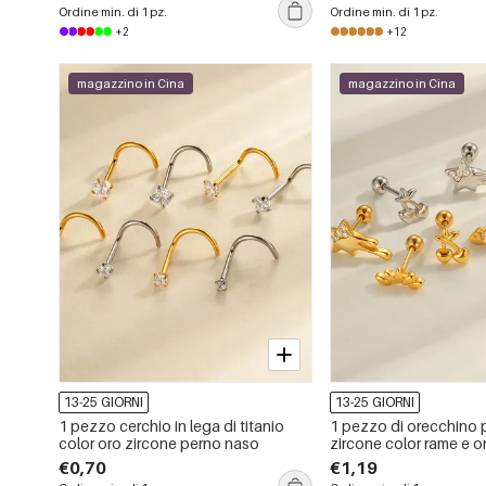
Ordine min. di 1 pz.
Ordine min. di 1 pz.
+2
+12
magazzino in Cina
magazzino in Cina
13-25 GIORNI
13-25 GIORNI
1 pezzo cerchio in lega di titanio
1 pezzo di orecchino p
color oro zircone perno naso
zircone color rame e or
€0,70
€1,19