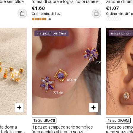
uore semplice,
forma di cuore e foglia, color rame e
zircone di ram
oro, con zirconi.
€1,68
€1,07
Ordine min. di 1 pz.
Ordine min. di 1 p
+6
magazzino in Cina
magazzino in
13-25 GIORNI
13-25 GIORNI
 da donna
1 pezzo semplice serie semplice
1 pezzo sempli
 farfalla, rame
fiore acciaio al titanio senza
rame senza pl