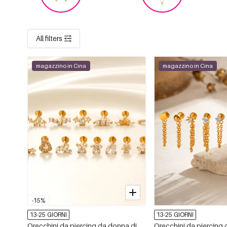
All filters
magazzino in Cina
magazzino in Cina
-15%
13-25 GIORNI
13-25 GIORNI
Orecchini da piercing da donna di
Orecchini da piercing