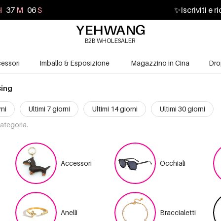
H
37
M
03
S
✨
Iscriviti e 
B2B WHOLESALER
essori
Imballo & Esposizione
Magazzino in Cina
Dro
cing
rni
Ultimi 7 giorni
Ultimi 14 giorni
Ultimi 30 giorni
categoria.
Accessori
Occhiali
Anelli
Braccialetti