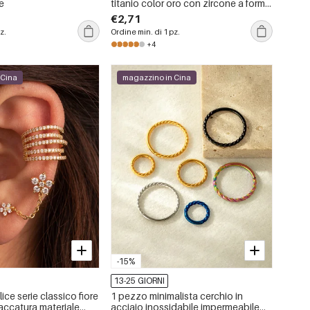
e
titanio color oro con zircone a forma
di fiore
€2,71
z.
Ordine min. di 1 pz.
+4
 Cina
magazzino in Cina
-15%
13-25 GIORNI
ce serie classico fiore
1 pezzo minimalista cerchio in
accatura materiale
acciaio inossidabile impermeabile