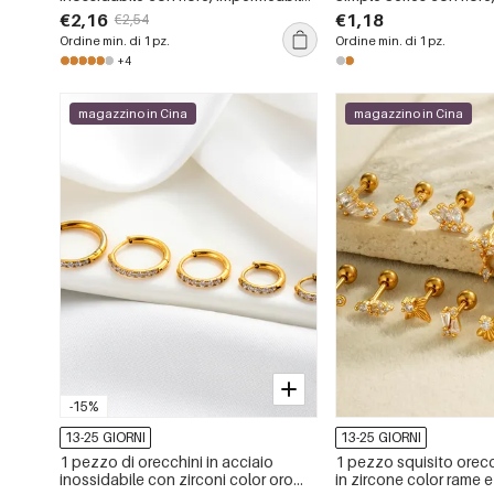
color oro, zircone
e oro, con zirconi.
€2,16
€1,18
€2,54
Ordine min. di 1 pz.
Ordine min. di 1 pz.
+4
magazzino in Cina
magazzino in Cina
-15%
13-25 GIORNI
13-25 GIORNI
1 pezzo di orecchini in acciaio
1 pezzo squisito orec
inossidabile con zirconi color oro
in zircone color rame e