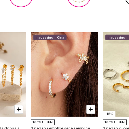
magazzino in Cina
magazzino in
-15%
13-25 GIORNI
13-25 GIORNI
 da donna a
1 pezzo semplice serie semplice
1 pezzo di or