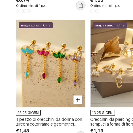
€0,74
€1,23
donna piercing
Ordine min. di 1 pz.
Ordine min. di 1 pz.
magazzino in Cina
magazzino in Cina
13-25 GIORNI
13-25 GIORNI
1 pezzo di orecchini da donna con
Orecchini da piercing
zirconi color rame e geometrici
semplici a forma di fior
semplici, serie Simple
luna, color rame e oro,
€1,43
€1,19