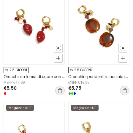
2-5 GIORNI
2-5 GIORNI
Orecchini a forma di cuore con perline in acciaio inossidabile, serie Simple Daily Simple, gioielli da donna.
Orecchini pendenti in acciaio inossidabile a forma di fiore, serie Daily Simple, gioielli da donna
MSRP €17,99
MSRP €18,99
€5,50
€5,75
Magazzino UE
Magazzino UE