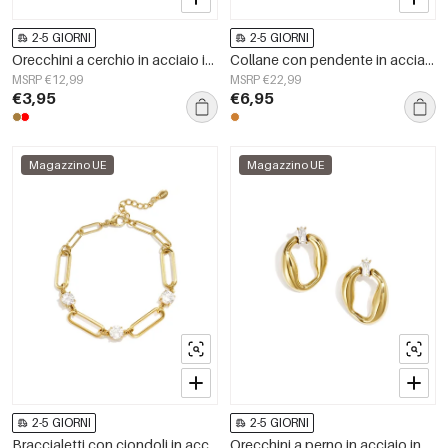
2-5 GIORNI
2-5 GIORNI
Orecchini a cerchio in acciaio inossidabile a forma di cuore, semplici, della serie Daily Simple, gioielli da donna.
Collane con pendente in acciaio inossidabile, modello Circle Simple, serie Daily Simple, gioielli da donna
MSRP €12,99
MSRP €22,99
€3,95
€6,95
Magazzino UE
Magazzino UE
2-5 GIORNI
2-5 GIORNI
Braccialetti con ciondoli in acciaio inossidabile, modello Circle Simple, serie Daily Simple, gioielli da donna
Orecchini a perno in acciaio inossidabile, forma irregolare, semplici, serie &quot;Semplici per tutti i giorni&quot;, gioielli da donna