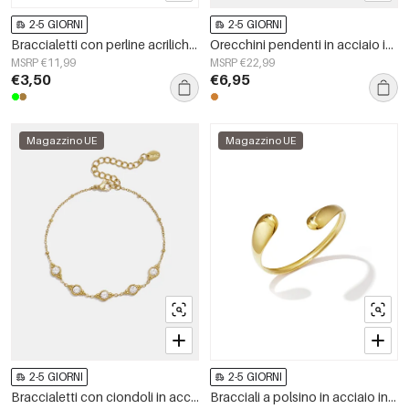
2-5 GIORNI
2-5 GIORNI
Braccialetti con perline acriliche, serie casual e semplice per tutti i giorni, gioielli da donna.
Orecchini pendenti in acciaio inossidabile con catena, eleganti, perfetti per feste e occasioni speciali, serie di lusso, gioielli da donna.
MSRP €11,99
MSRP €22,99
€3,50
€6,95
Magazzino UE
Magazzino UE
2-5 GIORNI
2-5 GIORNI
Braccialetti con ciondoli in acciaio inossidabile, forma geometrica, semplici, per tutti i giorni, serie Simple, gioielli da donna
Bracciali a polsino in acciaio inossidabile, forma irregolare, semplici, per tutti i giorni, serie Simple, gioielli da donna