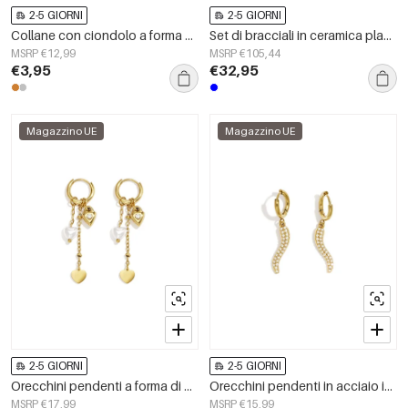
2-5 GIORNI
2-5 GIORNI
Collane con ciondolo a forma di cuore in acciaio inossidabile, serie Simple Daily Simple, gioielli da donna
Set di bracciali in ceramica placcati oro 14 carati, serie etnica &quot;Fiori, Vacanze/Spiaggia&quot;, gioielli da donna.
MSRP €12,99
MSRP €105,44
€3,95
€32,95
Magazzino UE
Magazzino UE
2-5 GIORNI
2-5 GIORNI
Orecchini pendenti a forma di cuore in acciaio inossidabile, semplici, della serie Daily Simple, gioielli da donna.
Orecchini pendenti in acciaio inossidabile a forma di serpente, semplici, per tutti i giorni, serie Simple, gioielli da donna
MSRP €17,99
MSRP €15,99