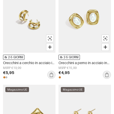
2-5 GIORNI
2-5 GIORNI
Orecchini a cerchio in acciaio inossidabile, forma geometrica, semplici, serie Daily Simple, gioielli da donna
Orecchini a perno in acciaio inossidabile, forma geometrica, semplici, serie &quot;Daily Simple&quot;, gioielli da donna.
MSRP €19,99
MSRP €15,99
€5,95
€4,95
Magazzino UE
Magazzino UE