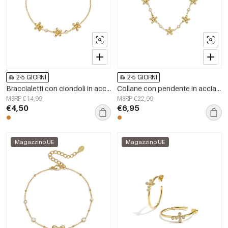
2-5 GIORNI
2-5 GIORNI
Braccialetti con ciondoli in acciaio inossidabile, modello Flower Simple, serie Daily Simple, gioielli da donna
Collane con pendente in acciaio inossidabile placcato oro 14 carati, modello Flower Simple, serie Daily Simple, gioielli da donna
MSRP €14,99
MSRP €22,99
€4,50
€6,95
Magazzino UE
Magazzino UE