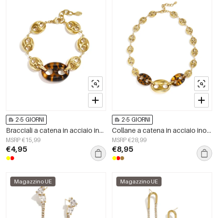
2-5 GIORNI
2-5 GIORNI
Bracciali a catena in acciaio inossidabile, forma geometrica, semplici, serie Simple, gioielli da donna per tutti i giorni.
Collane a catena in acciaio inossidabile, forma geometrica, semplici, serie &quot;Daily Simple&quot;, gioielli da donna
MSRP €15,99
MSRP €28,99
€4,95
€8,95
Magazzino UE
Magazzino UE