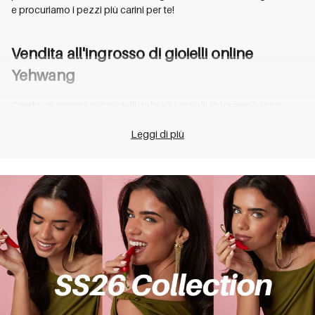
e procuriamo i pezzi più carini per te!
Vendita all'ingrosso di gioielli online
Yehwang
Cerchi un ingrosso di gioielli online? I gioielli
Yehwang
hanno
molti articoli alla moda soprattutto per il tuo
negozio
online o
Leggi di più
negozio. In
Yehwang
, pensiamo che sia importante creare gioielli
per tutti. In questo modo puoi scegliere la tua gamma di prodotti
completa piena di gioielli in molti colori, forme e dimensioni.
Quindi, ti piacerebbe avviare il tuo marchio di moda o attività? O
vuoi ampliare la tua attuale gamma di prodotti? Allora sei nel
posto giusto su
Yehwang
Wholesale!
Acquista la tua intera collezione
all'ingrosso di gioielli online
Yehwang
La nostra collezione di gioielli comprende
bracciali
,
collane
,