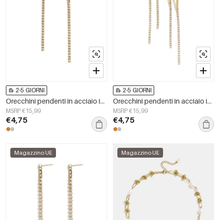
2-5 GIORNI
2-5 GIORNI
Orecchini pendenti in acciaio inossidabile con catena, semplici, per tutti i giorni, serie Simple, gioielli da donna
Orecchini pendenti in acciaio inossidabile con catena, semplici, per feste/raduni, serie Simple, gioielli da donna
MSRP €15,99
MSRP €15,99
€4,75
€4,75
Magazzino UE
Magazzino UE