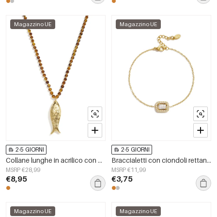
Magazzino UE
Magazzino UE
2-5 GIORNI
2-5 GIORNI
Collane lunghe in acrilico con motivo a pesci, semplici, per tutti i giorni, della serie Simple, gioielli da donna.
Braccialetti con ciondoli rettangolari in acciaio inossidabile, semplici, della serie Daily Simple, gioielli da donna.
MSRP €28,99
MSRP €11,99
€8,95
€3,75
Magazzino UE
Magazzino UE