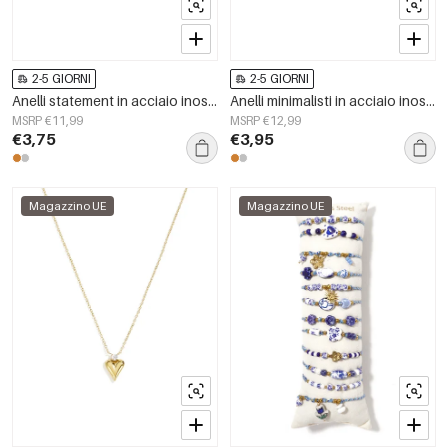
2-5 GIORNI
2-5 GIORNI
Anelli statement in acciaio inossidabile, modello Flower Simple, serie Simple, gioielli da donna
Anelli minimalisti in acciaio inossidabile, forma ellittica, semplici, della serie Simple, per tutti i giorni, gioielli da donna.
MSRP €11,99
MSRP €12,99
€3,75
€3,95
Magazzino UE
Magazzino UE