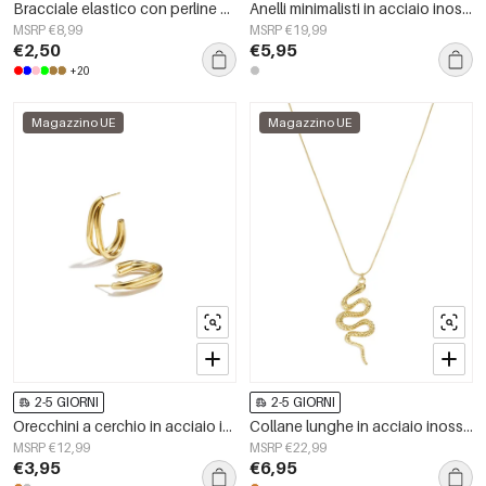
Bracciale elastico con perline a forma di cuore
Anelli minimalisti in acciaio inossidabile, cerchio semplice, serie Daily Simple, gioielli da donna
MSRP €8,99
MSRP €19,99
€2,50
€5,95
+20
Magazzino UE
Magazzino UE
2-5 GIORNI
2-5 GIORNI
Orecchini a cerchio in acciaio inossidabile, semplici, della serie Daily Simple, gioielli da donna
Collane lunghe in acciaio inossidabile a forma di serpente, semplici, della serie Simple Daily, gioielli da donna
MSRP €12,99
MSRP €22,99
€3,95
€6,95