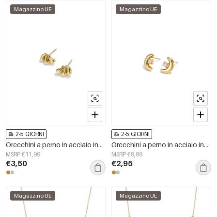
Magazzino UE
Magazzino UE
2-5 GIORNI
2-5 GIORNI
Orecchini a perno in acciaio inossidabile, forma irregolare, semplici, serie &quot;Semplici per tutti i giorni&quot;, gioielli da donna
Orecchini a perno in acciaio inossidabile con luna, semplici, della serie Daily Simple, gioielli da donna
MSRP €11,99
MSRP €9,99
€3,50
€2,95
Magazzino UE
Magazzino UE