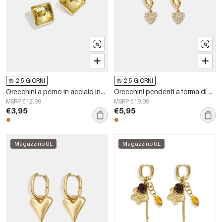
2-5 GIORNI
2-5 GIORNI
Orecchini a perno in acciaio inossidabile, forma geometrica, semplici, serie &quot;Daily Simple&quot;, gioielli da donna.
Orecchini pendenti a forma di cuore in acciaio inossidabile, serie Simple Daily Simple, gioielli da donna
MSRP €12,99
MSRP €19,99
€3,95
€5,95
Magazzino UE
Magazzino UE