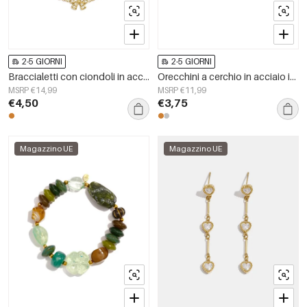
2-5 GIORNI
2-5 GIORNI
Braccialetti con ciondoli in acciaio inossidabile placcato oro 14 carati, con fiocco, serie Simple Daily, gioielli da donna.
Orecchini a cerchio in acciaio inossidabile con croce, serie Simple Simple, gioielli da donna
MSRP €14,99
MSRP €11,99
€4,50
€3,75
Magazzino UE
Magazzino UE