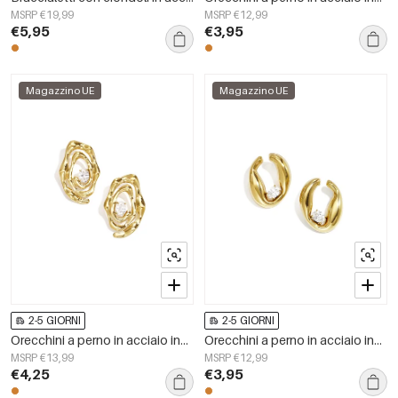
MSRP €19,99
MSRP €12,99
€5,95
€3,95
Magazzino UE
Magazzino UE
2-5 GIORNI
2-5 GIORNI
Orecchini a perno in acciaio inossidabile, forma irregolare, semplici, serie &quot;Semplici per tutti i giorni&quot;, gioielli da donna
Orecchini a perno in acciaio inossidabile, forma irregolare, semplici, serie &quot;Semplici per tutti i giorni&quot;, gioielli da donna
MSRP €13,99
MSRP €12,99
€4,25
€3,95