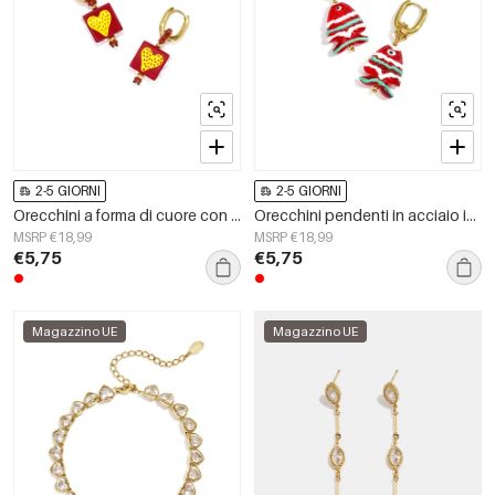
2-5 GIORNI
2-5 GIORNI
Orecchini a forma di cuore con perline in acciaio inossidabile, serie Cute Daily Simple, gioielli da donna
Orecchini pendenti in acciaio inossidabile a forma di pesce, serie Simple Daily Simple, gioielli da donna
MSRP €18,99
MSRP €18,99
€5,75
€5,75
Magazzino UE
Magazzino UE