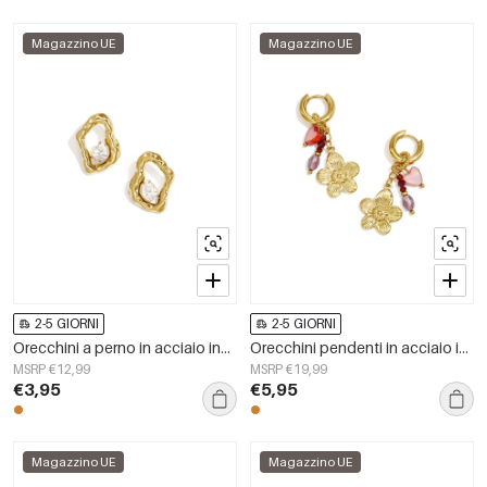
Magazzino UE
Magazzino UE
2-5 GIORNI
2-5 GIORNI
Orecchini a perno in acciaio inossidabile, forma geometrica, semplici, serie &quot;Daily Simple&quot;, gioielli da donna.
Orecchini pendenti in acciaio inossidabile a forma di fiore, serie Daily Simple, gioielli da donna
MSRP €12,99
MSRP €19,99
€3,95
€5,95
Magazzino UE
Magazzino UE