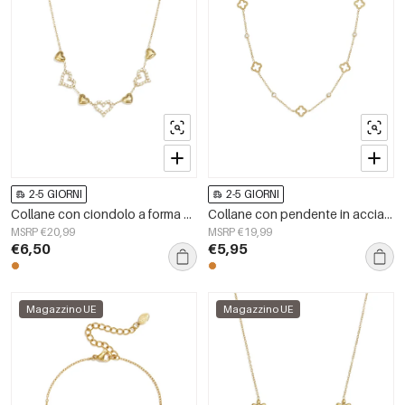
2-5 GIORNI
2-5 GIORNI
Collane con ciondolo a forma di cuore in acciaio inossidabile, serie Simple Daily Simple, gioielli da donna
Collane con pendente in acciaio inossidabile, serie Clover Simple Daily Simple, gioielli da donna
MSRP €20,99
MSRP €19,99
€6,50
€5,95
Magazzino UE
Magazzino UE