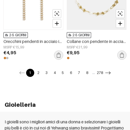
2-5 GIORNI
2-5 GIORNI
Orecchini pendenti in acciaio inossidabile con catena, eleganti, perfetti per feste e occasioni speciali, serie di lusso, gioielli da donna.
Collane con pendente in acciaio inossidabile, catena semplice, serie Simple Daily, gioielli da donna
MSRP €15,99
MSRP €31,99
€4,95
€9,95
1
2
3
4
5
6
7
8
...
278
Gioielleria
I gioielli sono i migliori amici di una donna e selezionare i gioielli
più belli è ciò in cui noi di
Yehwang
siamo bravissimi! Progettiamo