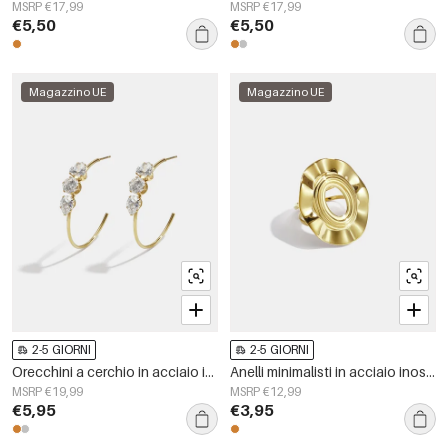
MSRP €17,99
MSRP €17,99
€5,50
€5,50
Magazzino UE
Magazzino UE
2-5 GIORNI
2-5 GIORNI
Orecchini a cerchio in acciaio inossidabile, semplici, della serie Daily Simple, gioielli da donna
Anelli minimalisti in acciaio inossidabile, forma irregolare, semplici, serie Simple, gioielli da donna per tutti i giorni.
MSRP €19,99
MSRP €12,99
€5,95
€3,95