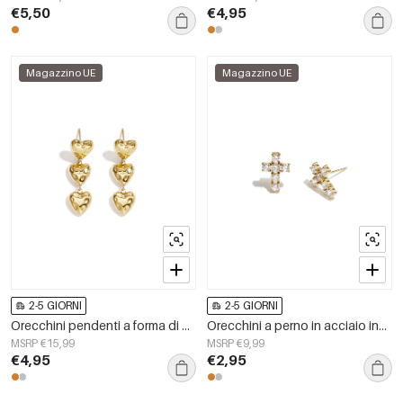
€5,50
€4,95
Magazzino UE
Magazzino UE
2-5 GIORNI
2-5 GIORNI
Orecchini pendenti a forma di cuore in acciaio inossidabile, serie Simple Daily Simple, gioielli da donna
Orecchini a perno in acciaio inossidabile con croce, semplici, della serie Daily Simple, gioielli da donna.
MSRP €15,99
MSRP €9,99
€4,95
€2,95