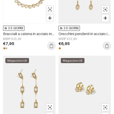
2-5 GIORNI
2-5 GIORNI
Bracciali a catena in acciaio inossidabile con cuore, serie Simple Daily Simple, gioielli da donna
Orecchini pendenti in acciaio inossidabile a forma ellittica, casual, per feste e occasioni speciali, serie semplice, gioielli da donna
MSRP €25,99
MSRP €22,99
€7,95
€6,95
Magazzino UE
Magazzino UE