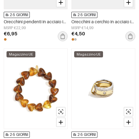
2-5 GIORNI
2-5 GIORNI
Orecchini pendenti in acciaio inossidabile, forma geometrica, semplici, serie &quot;Daily Simple&quot;, gioielli da donna.
Orecchini a cerchio in acciaio inossidabile, forma irregolare, semplici, serie &quot;Daily Simple&quot;, gioielli da donna.
MSRP €22,99
MSRP €14,99
€6,95
€4,50
Magazzino UE
Magazzino UE
2-5 GIORNI
2-5 GIORNI