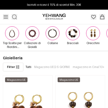
Iscriviti e ricevi il 15% di sconto! Min. 30€
B2B WHOLESALER
Top Scelte per
Collezioni di
Collane
Bracciali
Orecchini
Riordini
Gioielli
Frequenti
Gioielleria
Filter
Tutti
Magazzino UE(2-5 GIORNI)
magazzino in Cina(13+ G
Magazzino UE
Magazzino UE