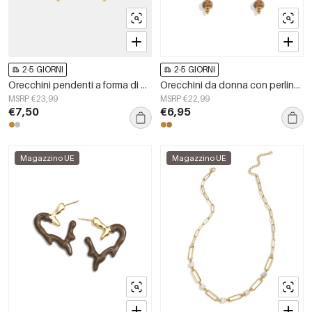
2-5 GIORNI
2-5 GIORNI
Orecchini pendenti a forma di cuore, casual, quotidiani, semplici, gioielli da donna
Orecchini da donna con perline in acciaio inossidabile, modello floreale, casual, quotidiano e romantico.
MSRP €23,99
MSRP €22,99
€7,50
€6,95
Magazzino UE
Magazzino UE