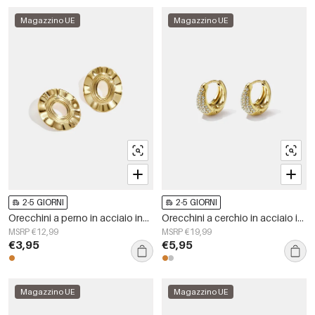
Magazzino UE
Magazzino UE
2-5 GIORNI
2-5 GIORNI
Orecchini a perno in acciaio inossidabile, forma irregolare, semplici, serie &quot;Semplici per tutti i giorni&quot;, gioielli da donna
Orecchini a cerchio in acciaio inossidabile, forma irregolare, semplici, della serie Simple Daily, gioielli da donna.
MSRP €12,99
MSRP €19,99
€3,95
€5,95
Magazzino UE
Magazzino UE