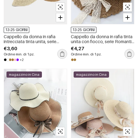
13-25 GIORNI
13-25 GIORNI
Cappello da donna in rafia
Cappello da donna in rafia tinta
intrecciata tinta unita, serie
unita con fiocco, serie Romantic
Simple Vacation
Series.
€3,60
€4,27
Ordine min. di 1 pz.
Ordine min. di 1 pz.
+2
magazzino in Cina
magazzino in Cina