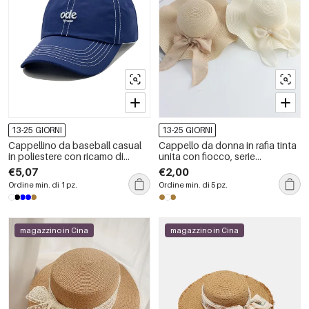
13-25 GIORNI
13-25 GIORNI
Cappellino da baseball casual
Cappello da donna in rafia tinta
in poliestere con ricamo di
unita con fiocco, serie
lettere in colori misti
romantica
€5,07
€2,00
Ordine min. di 1 pz.
Ordine min. di 5 pz.
magazzino in Cina
magazzino in Cina