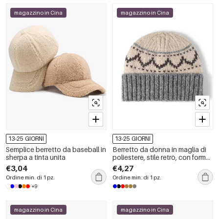
magazzino in Cina
magazzino in Cina
13-25 GIORNI
13-25 GIORNI
Semplice berretto da baseball in
Berretto da donna in maglia di
sherpa a tinta unita
poliestere, stile retrò, con forme
geometriche e colori misti.
€3,04
€4,27
Ordine min. di 1 pz.
Ordine min. di 1 pz.
+9
magazzino in Cina
magazzino in Cina