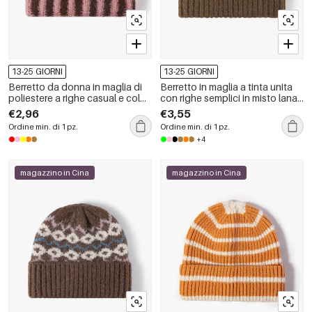
13-25 GIORNI
13-25 GIORNI
Berretto da donna in maglia di
Berretto in maglia a tinta unita
poliestere a righe casual e colori
con righe semplici in misto lana
misti
e poliestere
€2,96
€3,55
Ordine min. di 1 pz.
Ordine min. di 1 pz.
+4
magazzino in Cina
magazzino in Cina