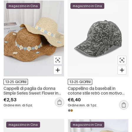
magazzino in Cina
magazzino in Cina
13-25 GIORNI
13-25 GIORNI
Cappelli di paglia da donna
Cappellino da baseball in
Simple Series Sweet Flower in
cotone stile retrò con motivo
rafia
paisley, serie Ethnic.
€2,53
€6,40
Ordine min. di 5 pz.
Ordine min. di 1 pz.
magazzino in Cina
magazzino in Cina