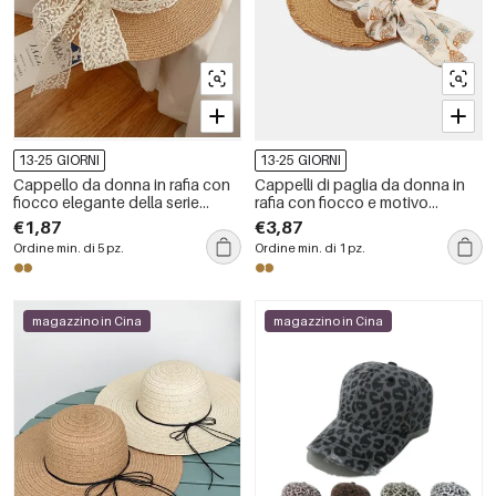
13-25 GIORNI
13-25 GIORNI
Cappello da donna in rafia con
Cappelli di paglia da donna in
fiocco elegante della serie
rafia con fiocco e motivo
Simple.
floreale, serie Ethnic Series
€1,87
€3,87
Vacation.
Ordine min. di 5 pz.
Ordine min. di 1 pz.
magazzino in Cina
magazzino in Cina