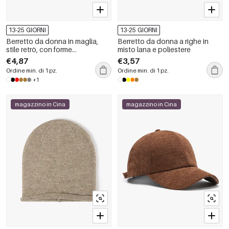
13-25 GIORNI
13-25 GIORNI
Berretto da donna in maglia,
Berretto da donna a righe in
stile retrò, con forme
misto lana e poliestere
geometriche e colori misti, in
€4,87
€3,57
misto lana e poliestere.
Ordine min. di 1 pz.
Ordine min. di 1 pz.
+1
magazzino in Cina
magazzino in Cina