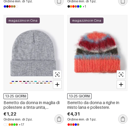
Ordine min. di 1 pz.
Ordine min. di 1 pz.
+1
magazzino in Cina
magazzino in Cina
13-25 GIORNI
13-25 GIORNI
Berretto da donna in maglia di
Berretto da donna a righe in
poliestere a tinta unita,
misto lana e poliestere.
semplice.
€1,22
€4,31
Ordine min. di 2 pz.
Ordine min. di 1 pz.
+17