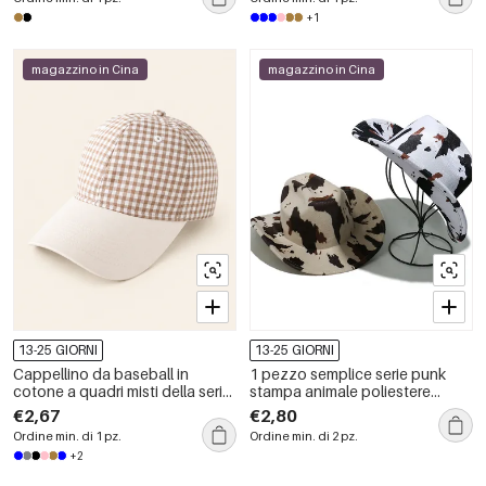
+1
magazzino in Cina
magazzino in Cina
13-25 GIORNI
13-25 GIORNI
Cappellino da baseball in
1 pezzo semplice serie punk
cotone a quadri misti della serie
stampa animale poliestere
Simple Series
cappelli da donna
€2,67
€2,80
Ordine min. di 1 pz.
Ordine min. di 2 pz.
+2