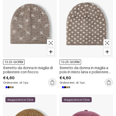
13-25 GIORNI
13-25 GIORNI
Berretto da donna in maglia di
Berretto da donna in maglia a
poliestere con fiocco.
pois in misto lana e poliestere
della serie Simple.
€4,60
€4,60
Ordine min. di 1 pz.
Ordine min. di 1 pz.
magazzino in Cina
magazzino in Cina