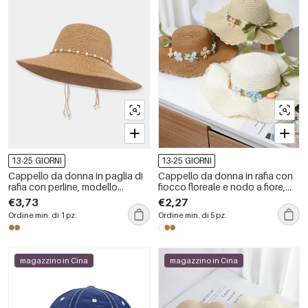
13-25 GIORNI
13-25 GIORNI
Cappello da donna in paglia di
Cappello da donna in rafia con
rafia con perline, modello
fiocco floreale e nodo a fiore,
classico a tinta unita, della serie
serie Simple, ideale per le
€3,73
€2,27
Simple.
vacanze.
Ordine min. di 1 pz.
Ordine min. di 5 pz.
magazzino in Cina
magazzino in Cina