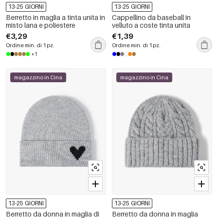
13-25 GIORNI
13-25 GIORNI
Berretto in maglia a tinta unita in
Cappellino da baseball in
misto lana e poliestere
velluto a coste tinta unita
€3,29
€1,39
Ordine min. di 1 pz.
Ordine min. di 1 pz.
+1
magazzino in Cina
magazzino in Cina
13-25 GIORNI
13-25 GIORNI
Berretto da donna in maglia di
Berretto da donna in maglia