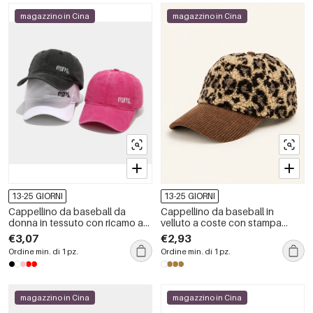
magazzino in Cina
magazzino in Cina
13-25 GIORNI
13-25 GIORNI
Cappellino da baseball da
Cappellino da baseball in
donna in tessuto con ricamo a
velluto a coste con stampa
lettere semplici
leopardata retrò della serie
€3,07
€2,93
Simple
Ordine min. di 1 pz.
Ordine min. di 1 pz.
magazzino in Cina
magazzino in Cina