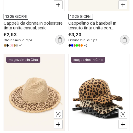
13-25 GIORNI
13-25 GIORNI
Cappelli da donna in poliestere
Cappellino da baseball in
tinta unita casual, serie
tessuto tinta unita con
semplice, 1 pezzo
patchwork e gradiente di
€2,53
€3,20
colore, serie Simple.
Ordine min. di 2 pz.
Ordine min. di 1 pz.
+1
+2
magazzino in Cina
magazzino in Cina