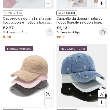
13-25 GIORNI
13-25 GIORNI
Cappello da donna in rafia con
Cappello da donna in rafia con
fiocco, pois e motivo a fiocco,
fiocco floreale e nodo a fiore,
della serie Simple, ideale per le
serie Simple, ideale per le
€2,27
€2,13
vacanze.
vacanze.
Ordine min. di 5 pz.
Ordine min. di 5 pz.
magazzino in Cina
magazzino in Cina