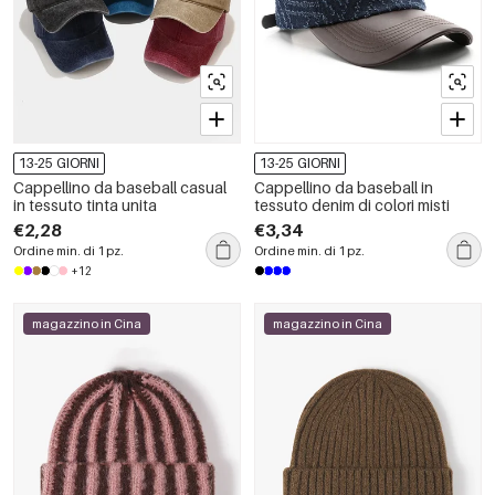
13-25 GIORNI
13-25 GIORNI
Cappellino da baseball casual
Cappellino da baseball in
in tessuto tinta unita
tessuto denim di colori misti
€2,28
€3,34
Ordine min. di 1 pz.
Ordine min. di 1 pz.
+12
magazzino in Cina
magazzino in Cina