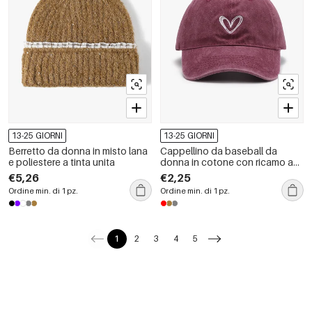
13-25 GIORNI
13-25 GIORNI
Berretto da donna in misto lana
Cappellino da baseball da
e poliestere a tinta unita
donna in cotone con ricamo a
cuore
€5,26
€2,25
Ordine min. di 1 pz.
Ordine min. di 1 pz.
1
2
3
4
5