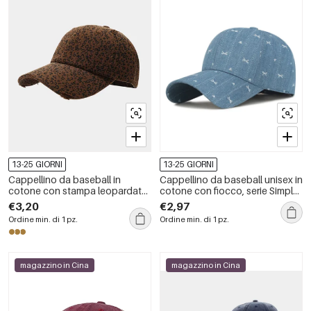
13-25 GIORNI
13-25 GIORNI
Cappellino da baseball in
Cappellino da baseball unisex in
cotone con stampa leopardata
cotone con fiocco, serie Simple,
retrò della serie Simple
casual.
€3,20
€2,97
Ordine min. di 1 pz.
Ordine min. di 1 pz.
magazzino in Cina
magazzino in Cina