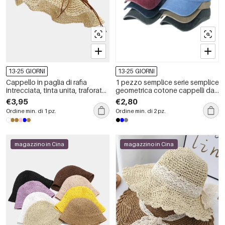
13-25 GIORNI
13-25 GIORNI
Cappello in paglia di rafia
1 pezzo semplice serie semplice
intrecciata, tinta unita, traforato,
geometrica cotone cappelli da
con fiocco, modello Simple
donna
€3,95
€2,80
Series Vacation.
Ordine min. di 1 pz.
Ordine min. di 2 pz.
magazzino in Cina
magazzino in Cina