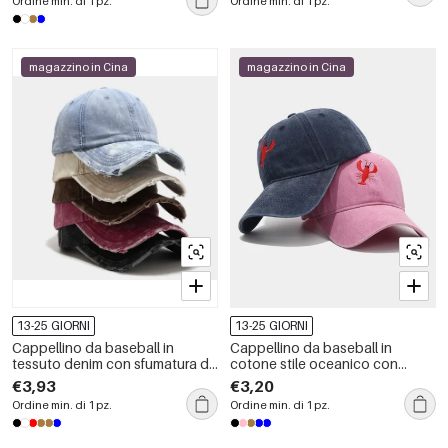
Ordine min. di 1 pz.
Ordine min. di 1 pz.
magazzino in Cina
magazzino in Cina
13-25 GIORNI
13-25 GIORNI
Cappellino da baseball in
Cappellino da baseball in
tessuto denim con sfumatura di
cotone stile oceanico con
colore casual della serie Simple
stampa a cartone animato,
€3,93
€3,20
semplice, con motivo animale
Ordine min. di 1 pz.
Ordine min. di 1 pz.
naturale e aragosta.