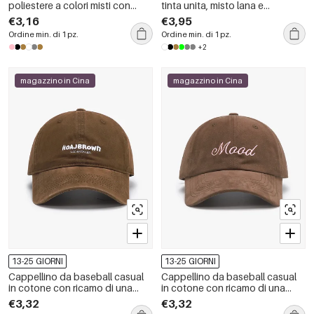
poliestere a colori misti con
tinta unita, misto lana e
motivo a cuori.
poliestere
€3,16
€3,95
Ordine min. di 1 pz.
Ordine min. di 1 pz.
+2
magazzino in Cina
magazzino in Cina
13-25 GIORNI
13-25 GIORNI
Cappellino da baseball casual
Cappellino da baseball casual
in cotone con ricamo di una
in cotone con ricamo di una
lettera.
lettera.
€3,32
€3,32