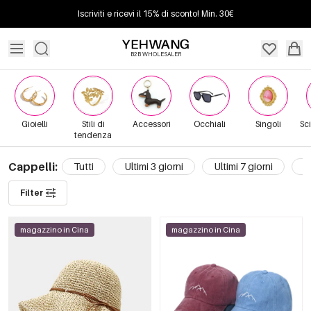
Iscriviti e ricevi il 15% di sconto! Min. 30€
B2B WHOLESALER
Gioielli
Stili di
Accessori
Occhiali
Singoli
Sci
tendenza
Cappelli:
Tutti
Ultimi 3 giorni
Ultimi 7 giorni
U
Filter
magazzino in Cina
magazzino in Cina