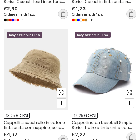
Series Casual Heart in cotone
Series Casual in tinta unita in
tinta unita
poliestere
€2,80
€1,73
Ordine min. di 1 pz.
Ordine min. di 1 pz.
+1
+11
magazzino in Cina
magazzino in Cina
13-25 GIORNI
13-25 GIORNI
Cappelli a secchiello in cotone
Cappellino da baseball Simple
tinta unita con nappine, serie
Series Retro a tinta unita con
Simple, per tutti i giorni
perline e perle artificiali
€4,67
€2,27