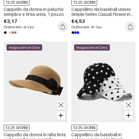
13-25 GIORNI
13-25 GIORNI
Cappello da donna in peluche
Cappellino da baseball unisex
semplice e tinta unita, 1 pezzo
Simple Series Casual Flower in
poliestere
€3,17
€4,53
Ordine min. di 2 pz.
Ordine min. di 1 pz.
magazzino in Cina
magazzino in Cina
13-25 GIORNI
13-25 GIORNI
Cappello da donna in rafia tinta
Cappellino da baseball in