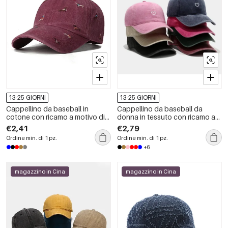
13-25 GIORNI
13-25 GIORNI
Cappellino da baseball in
Cappellino da baseball da
cotone con ricamo a motivo di
donna in tessuto con ricamo a
cavallini.
cuore casual
€2,41
€2,79
Ordine min. di 1 pz.
Ordine min. di 1 pz.
+6
magazzino in Cina
magazzino in Cina