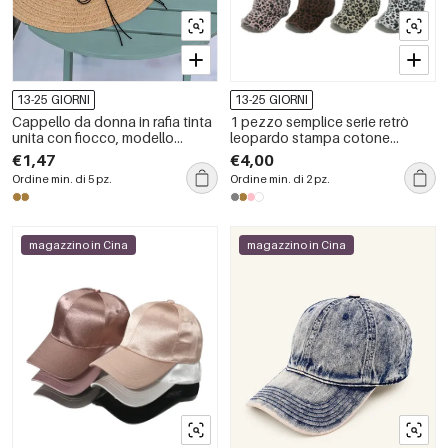
13-25 GIORNI
13-25 GIORNI
Cappello da donna in rafia tinta
1 pezzo semplice serie retrò
unita con fiocco, modello
leopardo stampa cotone
Simple Series Vacation.
cappelli da donna
€1,47
€4,00
Ordine min. di 5 pz.
Ordine min. di 2 pz.
magazzino in Cina
magazzino in Cina