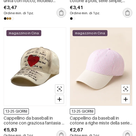
unita con fiocco, modello
cotone a pois, serie Simple,
Simple Series Daily.
elegante
€3,47
€3,41
Ordine min. di 1 pz.
Ordine min. di 1 pz.
magazzino in Cina
magazzino in Cina
13-25 GIORNI
13-25 GIORNI
Cappellino da baseball in
Cappellino da baseball in
cotone con graziosa fantasia di
cotone a righe miste della serie
animali e cuori.
Simple, modello casual.
€5,83
€2,67
Ordine min. di 1 pz.
Ordine min. di 1 pz.