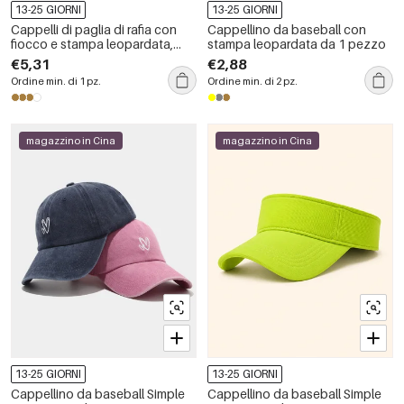
13-25 GIORNI
13-25 GIORNI
Cappelli di paglia di rafia con
Cappellino da baseball con
fiocco e stampa leopardata,
stampa leopardata da 1 pezzo
serie Simple, per le vacanze.
€5,31
€2,88
Ordine min. di 1 pz.
Ordine min. di 2 pz.
magazzino in Cina
magazzino in Cina
13-25 GIORNI
13-25 GIORNI
Cappellino da baseball Simple
Cappellino da baseball Simple