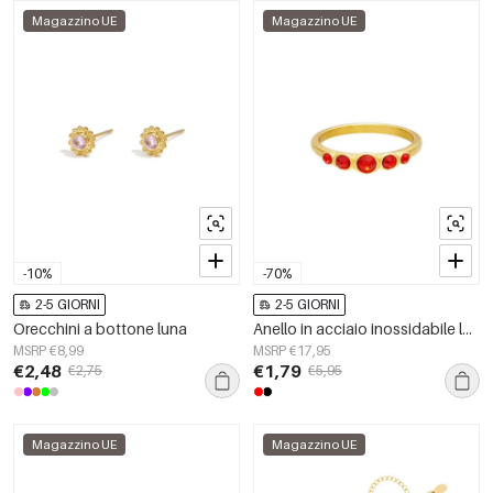
Magazzino UE
Magazzino UE
-10%
-70%
2-5 GIORNI
2-5 GIORNI
Orecchini a bottone luna
Anello in acciaio inossidabile lucido con zirconi Red Stainless Steel 16
MSRP €8,99
MSRP €17,95
€2,48
€1,79
€2,75
€5,95
Magazzino UE
Magazzino UE