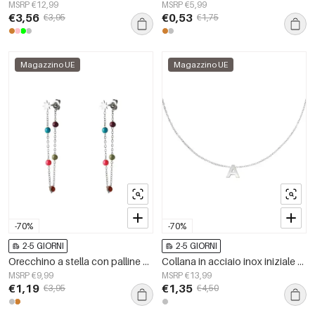
MSRP €12,99
MSRP €5,99
€3,56
€0,53
€3,95
€1,75
Magazzino UE
Magazzino UE
-70%
-70%
2-5 GIORNI
2-5 GIORNI
Orecchino a stella con palline colorate Silver Color Stainless Steel
Collana in acciaio inox iniziale A Silver Color Stainless Steel
MSRP €9,99
MSRP €13,99
€1,19
€1,35
€3,95
€4,50