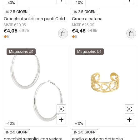
-40%
-10%
2-5 GIORNI
2-5 GIORNI
Orecchini solidi con punti Gold Stainless Steel
Croce a catena
MSRP €20,95
MSRP €15,99
€4,05
€4,46
€6,75
€4,95
Magazzino UE
Magazzino UE
-10%
-70%
2-5 GIORNI
2-5 GIORNI
orecchini semplici con varietà
anello cuori con dettaglio