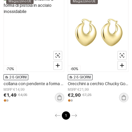
Magazzino UE
Magazzino UE
-70%
-60%
2-5 GIORNI
2-5 GIORNI
collana con pendente a forma di pistola in acciaio inossidabile
Orecchini a cerchio Chucky Gold Stainless Steel
MSRP €14,99
MSRP €21,99
€1,49
€2,90
€4,95
€7,25
1