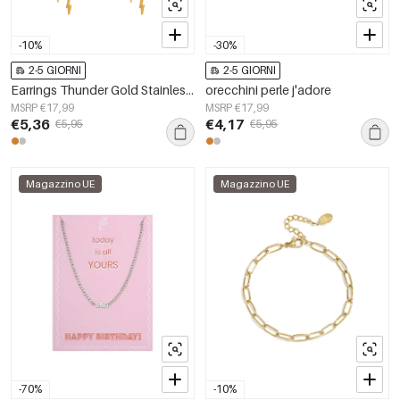
-10%
-30%
2-5 GIORNI
2-5 GIORNI
Earrings Thunder Gold Stainless Steel
orecchini perle j'adore
MSRP €17,99
MSRP €17,99
€5,36
€4,17
€5,95
€5,95
Magazzino UE
Magazzino UE
-70%
-10%