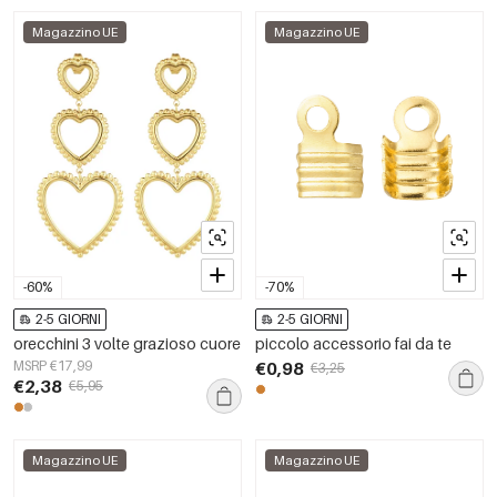
Magazzino UE
Magazzino UE
-60%
-70%
2-5 GIORNI
2-5 GIORNI
orecchini 3 volte grazioso cuore
piccolo accessorio fai da te
MSRP €17,99
€0,98
€3,25
€2,38
€5,95
Magazzino UE
Magazzino UE