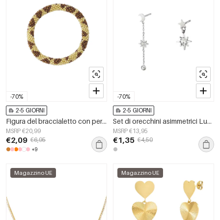
-70%
-70%
2-5 GIORNI
2-5 GIORNI
Figura del braccialetto con perline - Colore oro/marrone
Set di orecchini asimmetrici Luna & Stella Silver Color Stainless Steel
MSRP €20,99
MSRP €13,95
€2,09
€1,35
€6,95
€4,50
+9
Magazzino UE
Magazzino UE