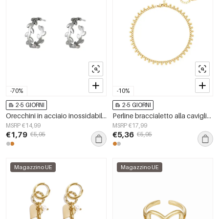
-70%
-10%
2-5 GIORNI
2-5 GIORNI
Orecchini in acciaio inossidabile a forma di corona d'alloro Silver Color Stainless Steel
Perline braccialetto alla caviglia in acciaio inossidabile Gold Stainless Steel
MSRP €14,99
MSRP €17,99
€1,79
€5,36
€5,95
€5,95
Magazzino UE
Magazzino UE