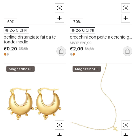
-69%
-70%
2-5 GIORNI
2-5 GIORNI
perline distanziate fai da te
orecchini con perle a cerchio grande in acciaio inossidabile
tonde medie
MSRP €20,99
€0,20
€2,09
€0,65
€6,95
Magazzino UE
Magazzino UE