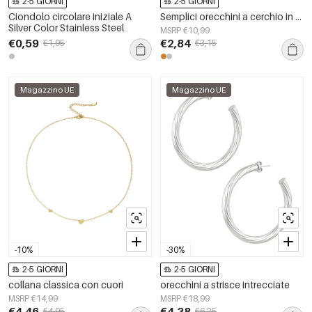
2-5 GIORNI
2-5 GIORNI
Ciondolo circolare iniziale A
Semplici orecchini a cerchio in acciaio inossidabile XXS
Silver Color Stainless Steel
MSRP €10,99
€0,59
€2,84
€1,95
€3,15
Magazzino UE
Magazzino UE
-10%
-30%
2-5 GIORNI
2-5 GIORNI
collana classica con cuori
orecchini a strisce intrecciate
MSRP €14,99
MSRP €18,99
€4,46
€4,38
€4,95
€6,25