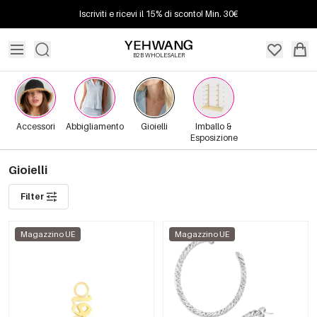
Iscriviti e ricevi il 15% di sconto! Min. 30€
B2B WHOLESALER
Accessori
Abbigliamento
Gioielli
Imballo &
Esposizione
Gioielli
Filter
Magazzino UE
Magazzino UE