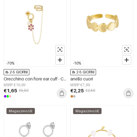
-70%
-10%
2-5 GIORNI
2-5 GIORNI
Orecchino con fiore ear cuff - Colore oro/viola
anello cuori
MSRP €16,99
MSRP €7,99
€1,65
€2,25
€5,50
€2,50
Magazzino UE
Magazzino UE