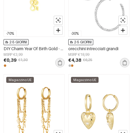
-70%
-30%
2-5 GIORNI
2-5 GIORNI
DIY Charm Year Of Birth Gold - 1985 Stainless Steel
orecchini intrecciati grandi
MSRP €3,99
MSRP €18,99
€0,39
€4,38
€1,30
€6,25
Magazzino UE
Magazzino UE