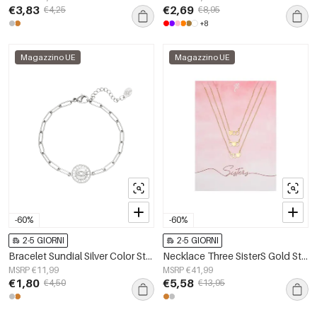
€3,83
€2,69
€4,25
€8,95
+8
Magazzino UE
Magazzino UE
-60%
-60%
2-5 GIORNI
2-5 GIORNI
Bracelet Sundial Silver Color Stainless Steel
Necklace Three SisterS Gold Stainless Steel
MSRP €11,99
MSRP €41,99
€1,80
€5,58
€4,50
€13,95