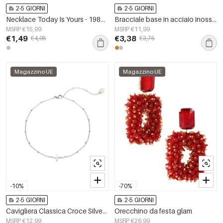
2-5 GIORNI
2-5 GIORNI
Necklace Today Is Yours - 1985 Silver Color Stainless Steel
Bracciale base in acciaio inossidabile
MSRP €15,99
MSRP €11,99
€1,49
€3,38
€4,95
€3,75
Magazzino UE
Magazzino UE
-10%
-70%
2-5 GIORNI
2-5 GIORNI
Cavigliera Classica Croce Silver Color Stainless Steel
Orecchino da festa glam
MSRP €12,99
MSRP €26,99