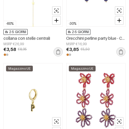
-60%
-30%
2-5 GIORNI
2-5 GIORNI
collana con stelle centrali
Orecchini perline party blue - Colore oro/blu
MSRP €26,99
MSRP €16,99
€3,58
€3,85
€8,95
€5,50
Magazzino UE
Magazzino UE