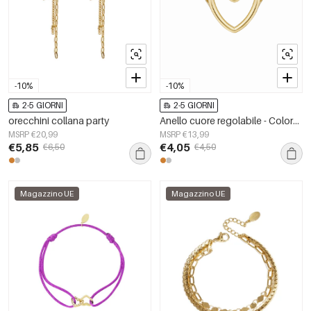
-10%
-10%
2-5 GIORNI
2-5 GIORNI
orecchini collana party
Anello cuore regolabile - Colore oro Gold Stainless Steel One size
MSRP €20,99
MSRP €13,99
€5,85
€4,05
€6,50
€4,50
Magazzino UE
Magazzino UE