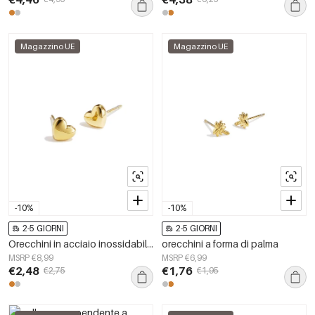
Magazzino UE
Magazzino UE
-10%
-10%
2-5 GIORNI
2-5 GIORNI
Orecchini in acciaio inossidabile a forma di cuore audace
orecchini a forma di palma
MSRP €8,99
MSRP €6,99
€2,48
€1,76
€2,75
€1,95