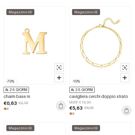
Magazzino UE
Magazzino UE
-70%
-10%
2-5 GIORNI
2-5 GIORNI
charm base m
cavigliera cerchi doppio strato
€0,63
MSRP €18,99
€2,10
€5,63
€6,25
Magazzino UE
Magazzino UE