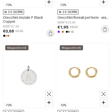
-70%
-70%
2-5 GIORNI
2-5 GIORNI
Orecchini Iniziale P Black
Orecchini floreali per feste - arancione/viola
Copper
MSRP €20,99
MSRP €7,99
€1,95
€6,50
€0,68
€2,25
+5
Magazzino UE
Magazzino UE
-70%
-10%