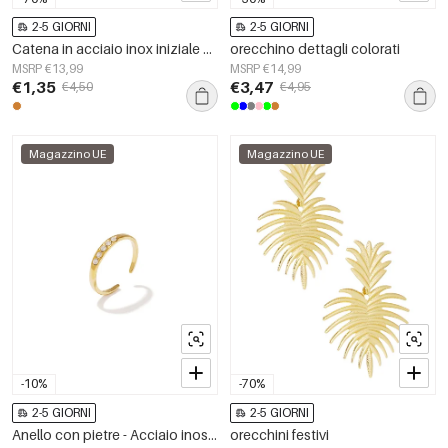
2-5 GIORNI
2-5 GIORNI
Catena in acciaio inox iniziale C Gold Stainless Steel
orecchino dettagli colorati
MSRP €13,99
MSRP €14,99
€1,35
€3,47
€4,50
€4,95
Magazzino UE
Magazzino UE
-10%
-70%
2-5 GIORNI
2-5 GIORNI
Anello con pietre - Acciaio inossidabile
orecchini festivi