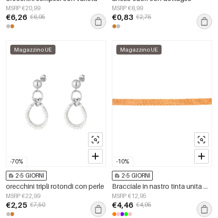
MSRP €20,99
MSRP €8,99
€6,26
€0,83
€6,95
€2,75
Magazzino UE
Magazzino UE
-70%
-10%
2-5 GIORNI
2-5 GIORNI
orecchini tripli rotondi con perle
Bracciale in nastro tinta unita Orange Polyester
MSRP €22,99
MSRP €12,95
€2,25
€4,46
€7,50
€4,95