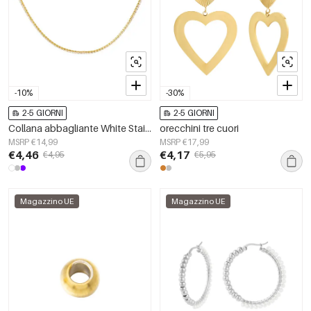
-10%
-30%
2-5 GIORNI
2-5 GIORNI
Collana abbagliante White Stainless Steel
orecchini tre cuori
MSRP €14,99
MSRP €17,99
€4,46
€4,17
€4,95
€5,95
Magazzino UE
Magazzino UE