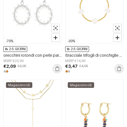
-70%
-30%
2-5 GIORNI
2-5 GIORNI
orecchini rotondi con perle party
Bracciale trifogli di conchiglie Gold Stainless Steel
MSRP €20,99
MSRP €14,99
€2,09
€3,47
€6,95
€4,95
Magazzino UE
Magazzino UE