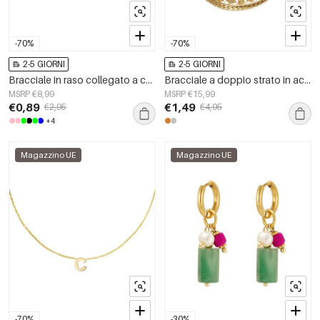
-70%
-70%
2-5 GIORNI
2-5 GIORNI
Bracciale in raso collegato a cuore
Bracciale a doppio strato in acciaio inossidabile
MSRP €8,99
MSRP €15,99
€0,89
€1,49
€2,95
€4,95
+4
Magazzino UE
Magazzino UE
-70%
-30%