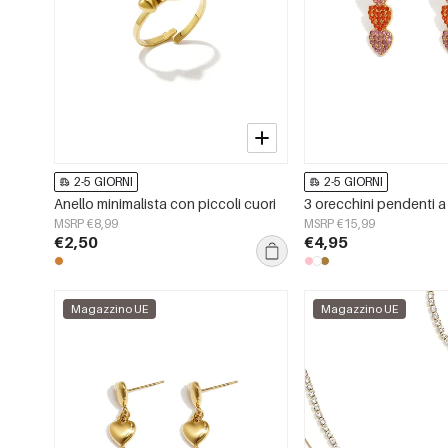
2-5 GIORNI
2-5 GIORNI
Anello minimalista con piccoli cuori
MSRP €8,99
MSRP €15,99
€2,50
€4,95
Magazzino UE
Magazzino UE