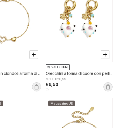
2-5 GIORNI
Braccialetti con ciondoli a forma di cuore in acciaio inossidabile placcato oro 14 carati, serie Simple Daily Simple, gioielli da donna
Orecchini a forma di cuore con perline in acciaio inossidabile, casual, quotidiani, romantici, della serie da donna.
MSRP €20,99
€6,50
E
Magazzino UE