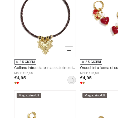
2-5 GIORNI
2-5 GIORNI
Collane intrecciate in acciaio inossidabile con cuore, serie Simple Daily Simple, gioielli da donna
MSRP €15,99
MSRP €15,99
€4,95
€4,95
Magazzino UE
Magazzino UE