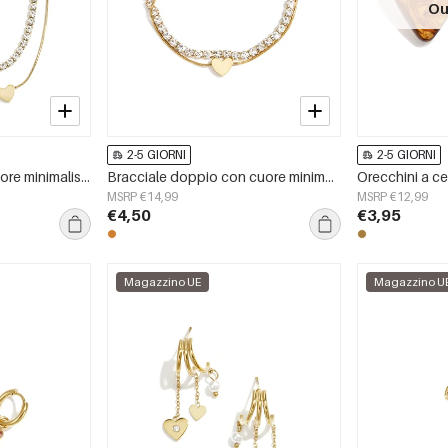
Ou
2-5 GIORNI
2-5 GIORNI
Doppia catena con cuore minimalista e zirconi cubici
Bracciale doppio con cuore minimalista e pietre di zirconi
MSRP €14,99
MSRP €12,99
€4,50
€3,95
Magazzino UE
Magazzino U