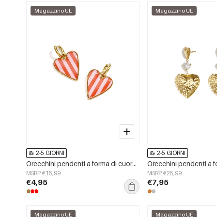
Magazzino UE
Magazzino UE
2-5 GIORNI
2-5 GIORNI
Orecchini pendenti a forma di cuore in acciaio inossidabile, serie Simple Daily Simple, gioielli da donna
MSRP €15,99
MSRP €25,99
€4,95
€7,95
Magazzino UE
Magazzino UE