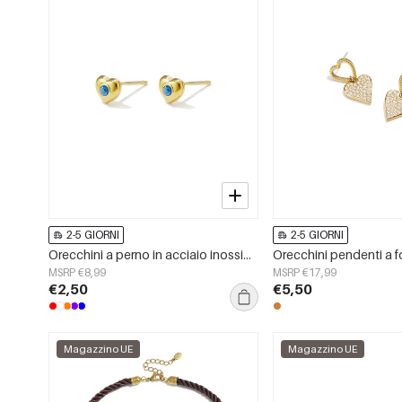
2-5 GIORNI
2-5 GIORNI
Orecchini a perno in acciaio inossidabile a forma di cuore, semplici, della serie Daily Simple, gioielli da donna.
MSRP €8,99
MSRP €17,99
€2,50
€5,50
Magazzino UE
Magazzino UE