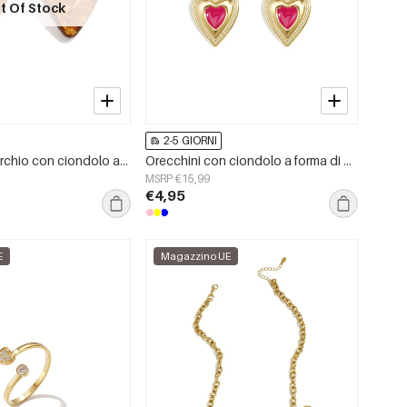
t Of Stock
2-5 GIORNI
Orecchini a cerchio con ciondolo a forma di cuore in resina effetto tartaruga
Orecchini con ciondolo a forma di cuore colorato
MSRP €15,99
€4,95
E
Magazzino UE