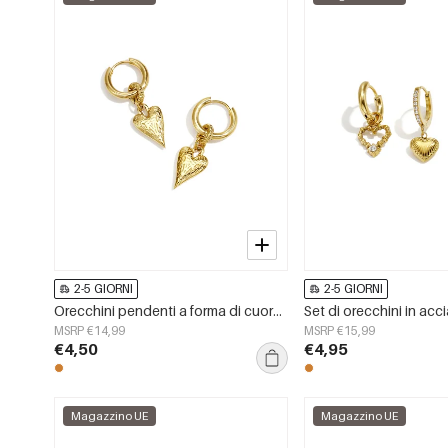
2-5 GIORNI
2-5 GIORNI
Orecchini pendenti a forma di cuore in acciaio inossidabile, serie Simple Daily Simple, gioielli da donna
MSRP €14,99
MSRP €15,99
€4,50
€4,95
Magazzino UE
Magazzino UE