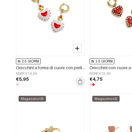
2-5 GIORNI
2-5 GIORNI
Orecchini a forma di cuore con perline in acciaio inossidabile, serie &quot;Cute Daily Simple&quot;, gioielli da donna.
MSRP €19,99
MSRP €15,99
€5,95
€4,75
Magazzino UE
Magazzino UE