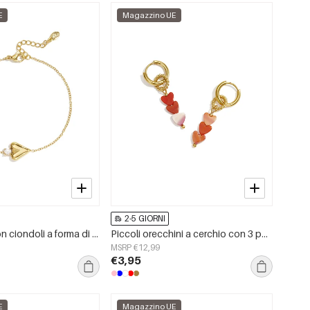
E
Magazzino UE
2-5 GIORNI
Braccialetti con ciondoli a forma di cuore in acciaio inossidabile, serie Simple Daily Simple, gioielli da donna
Piccoli orecchini a cerchio con 3 perline a forma di cuore
MSRP €12,99
€3,95
E
Magazzino UE