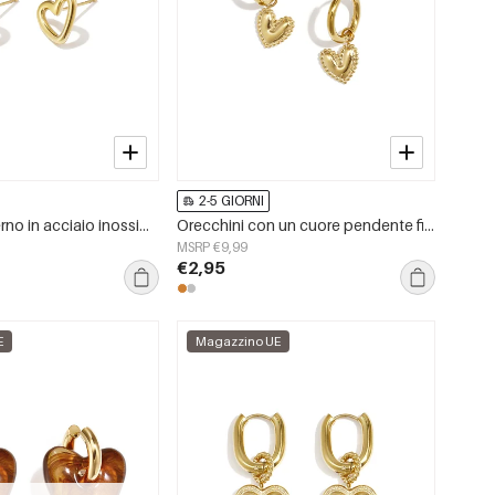
2-5 GIORNI
Orecchini a perno in acciaio inossidabile a forma di cuore, semplici, della serie Daily Simple, gioielli da donna.
Orecchini con un cuore pendente finemente decorato
MSRP €9,99
€2,95
E
Magazzino UE