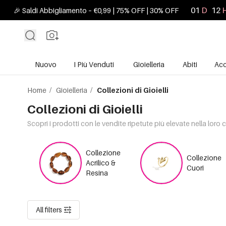
01
D
12
🎉 Saldi Abbigliamento – €0,99 | 75% OFF | 30% OFF
Nuovo
I Più Venduti
Gioielleria
Abiti
Acc
Home
/
Gioielleria
/
Collezioni di Gioielli
Collezioni di Gioielli
Scopri i prodotti con le vendite ripetute più elevate nella loro 
Collezione
Collezione
Acrilico &
Cuori
Resina
All filters