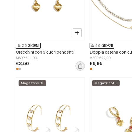
2-5 GIORNI
2-5 GIORNI
Orecchini con 3 cuori pendenti
MSRP €11,99
MSRP €22,99
€3,50
€6,95
Magazzino UE
Magazzino UE