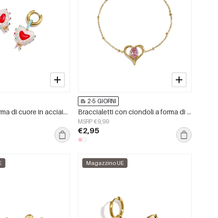
2-5 GIORNI
Orecchini a forma di cuore in acciaio inossidabile placcato oro 14 carati, semplici e adatti a tutti i giorni, della serie Simple. Gioielli da donna.
Braccialetti con ciondoli a forma di cuore in acciaio inossidabile, serie Simple Daily Simple, gioielli da donna
MSRP €9,99
€2,95
E
Magazzino UE