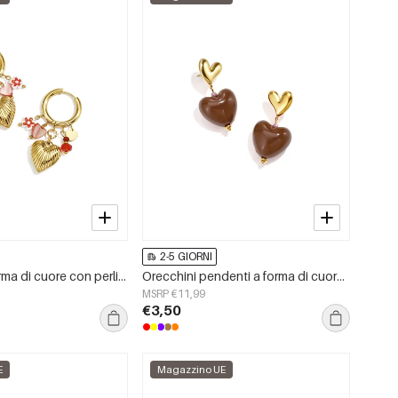
2-5 GIORNI
Orecchini a forma di cuore con perline in acciaio inossidabile, casual, quotidiani, romantici, della serie da donna.
Orecchini pendenti a forma di cuore in acciaio inossidabile, casual, quotidiani, romantici, della serie da donna.
MSRP €11,99
€3,50
E
Magazzino UE