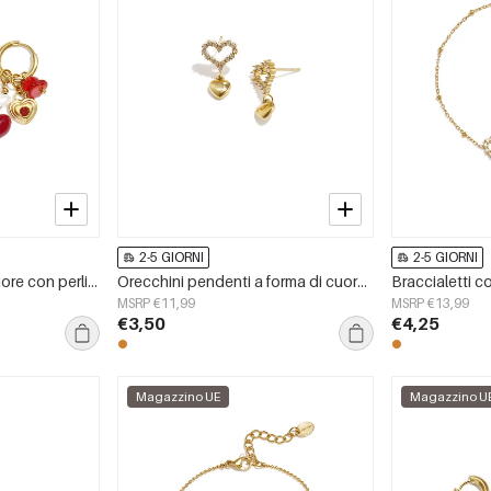
2-5 GIORNI
2-5 GIORNI
Orecchini a forma di cuore con perline in acciaio inossidabile, gioielli casual da donna per tutti i giorni.
Orecchini pendenti a forma di cuore in acciaio inossidabile, serie Simple Daily Simple, gioielli da donna
MSRP €11,99
MSRP €13,99
€3,50
€4,25
Magazzino UE
Magazzino U