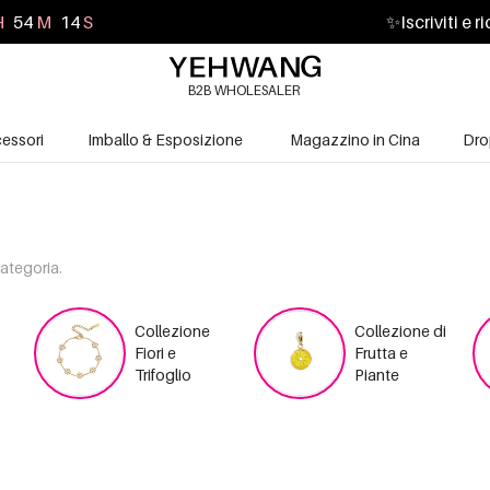
H
54
M
13
S
✨
Iscriviti e 
B2B WHOLESALER
essori
Imballo & Esposizione
Magazzino in Cina
Dro
categoria.
Collezione
Collezione di
Fiori e
Frutta e
Trifoglio
Piante