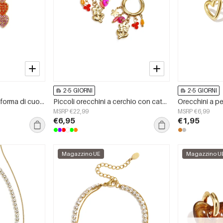
2-5 GIORNI
2-5 GIORNI
3 orecchini pendenti a forma di cuore con pietre
Piccoli orecchini a cerchio con catenella pendente e perline
MSRP €22,99
MSRP €6,99
€6,95
€1,95
Magazzino UE
Magazzino U