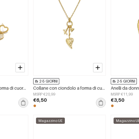
2-5 GIORNI
2-5 GIORNI
Orecchini pendenti a forma di cuore in acciaio inossidabile, serie Simple Daily Simple, gioielli da donna
Collane con ciondolo a forma di cuore in acciaio inossidabile, serie Casual Daily Simple, gioielli da donna
MSRP €20,99
MSRP €11,99
€6,50
€3,50
Magazzino UE
Magazzino U