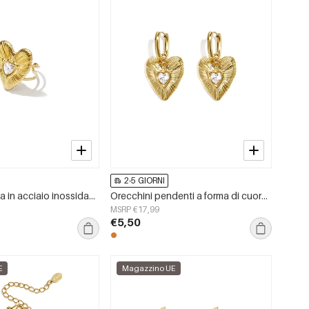
2-5 GIORNI
Anelli da donna in acciaio inossidabile placcato oro 14 carati, modello a cuore, semplici, per tutti i giorni.
Orecchini pendenti a forma di cuore in acciaio inossidabile placcato oro 14 carati, serie Simple Daily Simple, gioielli da donna
MSRP €17,99
€5,50
E
Magazzino UE