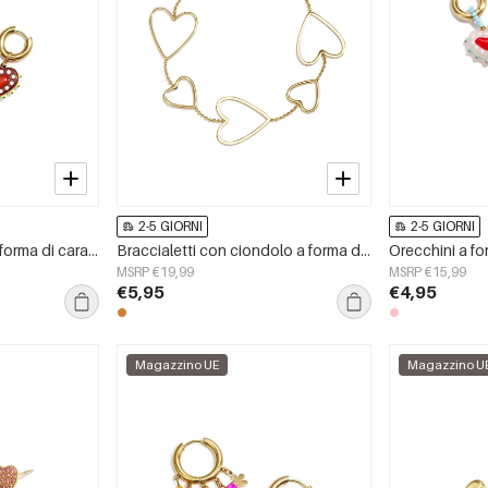
2-5 GIORNI
2-5 GIORNI
Orecchini con cuore a forma di caramella
Braccialetti con ciondolo a forma di cuore in acciaio inossidabile placcato oro 14 carati, serie semplice per tutti i giorni, gioielli da donna.
MSRP €19,99
MSRP €15,99
€5,95
€4,95
Magazzino UE
Magazzino U