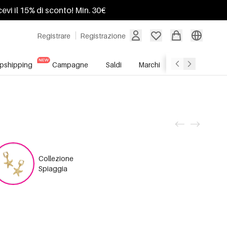
ricevi il 15% di sconto! Min. 30€
Registrare
Registrazione
pshipping
Campagne
Saldi
Marchi
Servizio All'In
Collezione
Spiaggia