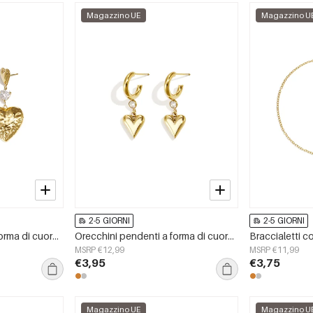
Magazzino UE
Magazzino U
2-5 GIORNI
2-5 GIORNI
Orecchini pendenti a forma di cuore in acciaio inossidabile, serie Daily Simple, gioielli da donna
Orecchini pendenti a forma di cuore in acciaio inossidabile, serie Simple Daily Simple, gioielli da donna
MSRP €12,99
MSRP €11,99
€3,95
€3,75
Magazzino UE
Magazzino U