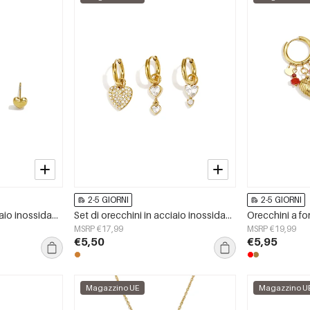
2-5 GIORNI
2-5 GIORNI
Set di orecchini in acciaio inossidabile a forma di cuore, semplici, della serie Daily Simple, gioielli da donna.
Set di orecchini in acciaio inossidabile a forma di cuore, serie Simple, gioielli da donna.
MSRP €17,99
MSRP €19,99
€5,50
€5,95
Magazzino UE
Magazzino U