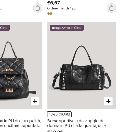
in metallo, stile ufficio.
€6,67
z.
Ordine min. di 1 pz.
 Cina
magazzino in Cina
13-25 GIORNI
 in PU di alta qualità,
Borse sportive e da viaggio da
con cuciture trapuntate
donna in PU di alta qualità, stile
tallo, tinta unita.
casual, con dettagli in metallo e