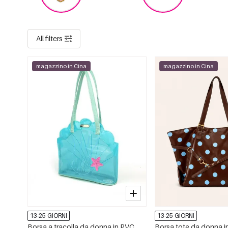
All filters
magazzino in Cina
magazzino in Cina
13-25 GIORNI
13-25 GIORNI
Borsa a tracolla da donna in PVC
Borsa tote da donna in