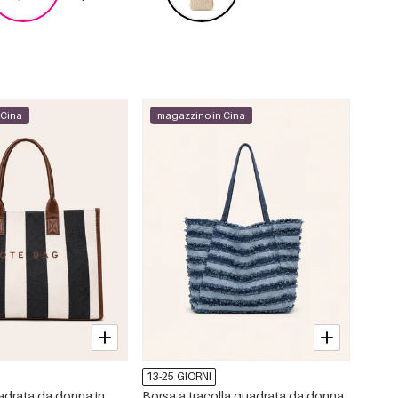
 Cina
magazzino in Cina
13-25 GIORNI
adrata da donna in
Borsa a tracolla quadrata da donna