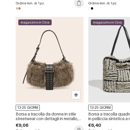
catena in tinta unita.
unita.
Ordine min. di 1 pz.
Ordine min. di 1 pz.
magazzino in Cina
magazzino in Cina
13-25 GIORNI
13-25 GIORNI
Borsa a tracolla da donna in stile
Borsa a tracolla quad
streetwear con dettagli in metallo,
in pelliccia sintetica a r
borchie, tinta unita e rivetti, effetto
casual.
€9,06
€6,40
pelliccia sintetica.