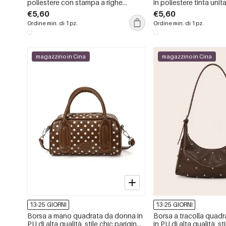
poliestere con stampa a righe
in poliestere tinta unit
multicolore, stile chic parigino.
floreali, stile chic parig
€5,60
€5,60
Ordine min. di 1 pz.
Ordine min. di 1 pz.
magazzino in Cina
magazzino in Cina
13-25 GIORNI
13-25 GIORNI
Borsa a mano quadrata da donna in
Borsa a tracolla quad
PU di alta qualità, stile chic parigino,
in PU di alta qualità, st