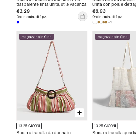
trasparente tinta unita, stile vacanza.
unita con pois e dettag
stile casual.
€3,29
€6,93
Ordine min. di 1 pz.
Ordine min. di 1 pz.
+1
magazzino in Cina
magazzino in Cina
13-25 GIORNI
13-25 GIORNI
Borsa a tracolla da donna in
Borsa a tracolla quad