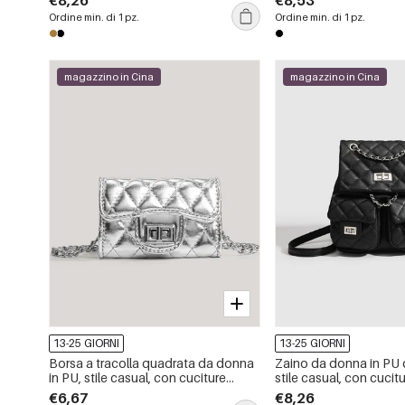
€8,26
€8,53
unita.
Ordine min. di 1 pz.
Ordine min. di 1 pz.
magazzino in Cina
magazzino in Cina
13-25 GIORNI
13-25 GIORNI
Borsa a tracolla quadrata da donna
Zaino da donna in PU di
in PU, stile casual, con cuciture
stile casual, con cucit
trapuntate, dettagli in metallo e
dettagli in metallo e ca
€6,67
€8,26