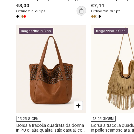
con stampa a pois in tinta unita.
con borchie in metallo e
€8,00
€7,44
tinta unita.
Ordine min. di 1 pz.
Ordine min. di 1 pz.
magazzino in Cina
magazzino in Cina
13-25 GIORNI
13-25 GIORNI
Borsa a tracolla quadrata da donna
Borsa a tracolla quad
in PU di alta qualità, stile casual, con
in pelle scamosciata, ti