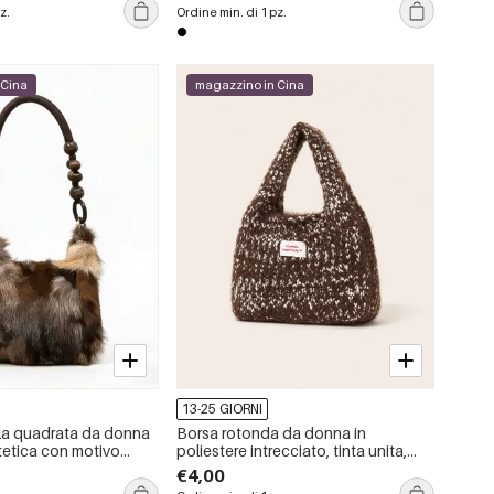
forma geometrica.
z.
Ordine min. di 1 pz.
 Cina
magazzino in Cina
13-25 GIORNI
lla quadrata da donna
Borsa rotonda da donna in
intetica con motivo
poliestere intrecciato, tinta unita,
ice, stile casual.
stile casual e soffice.
€4,00