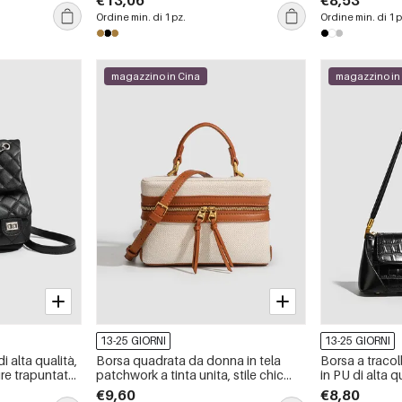
€13,06
€8,53
casual.
Ordine min. di 1 pz.
Ordine min. di 1 p
magazzino in Cina
magazzino in
13-25 GIORNI
13-25 GIORNI
 alta qualità,
Borsa quadrata da donna in tela
Borsa a traco
ure trapuntate,
patchwork a tinta unita, stile chic
in PU di alta qu
tena in tinta
parigino.
parigino, con d
€9,60
€8,80