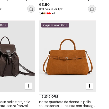
ori misti.
stile casual e soffice.
€8,80
z.
Ordine min. di 1 pz.
+4
 Cina
magazzino in Cina
13-25 GIORNI
 in poliestere, stile
Borsa quadrata da donna in pelle
nita, senza fronzoli
scamosciata tinta unita con dettagli