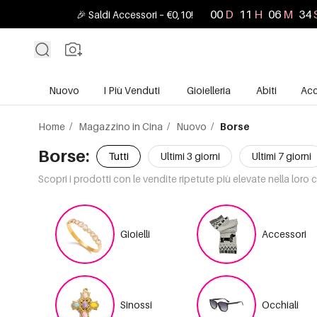
00
D
11
H
06
M
32
🎉 Saldi Accessori – €0,10!
Nuovo
I Più Venduti
Gioielleria
Abiti
Acc
Home
/
Magazzino in Cina
/
Nuovo
/
Borse
Borse:
Tutti
Ultimi 3 giorni
Ultimi 7 giorni
Scopri i prodotti con le vendite ripetute più elevate nella loro 
Gioielli
Accessori
Sinossi
Occhiali