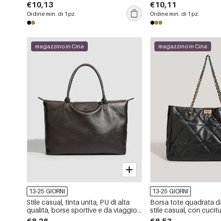
dettagli in metallo, borchie e rivetti in
boho con nappine.
€10,13
€10,11
tinta unita.
Ordine min. di 1 pz.
Ordine min. di 1 pz.
magazzino in Cina
magazzino in Cina
13-25 GIORNI
13-25 GIORNI
Stile casual, tinta unita, PU di alta
Borsa tote quadrata d
qualità, borse sportive e da viaggio
stile casual, con cucit
quadrate da donna.
dettagli in metallo e ca