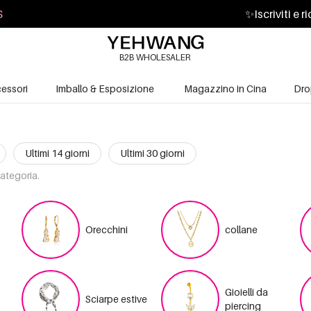
S
✨
Iscriviti e 
B2B WHOLESALER
essori
Imballo & Esposizione
Magazzino in Cina
Dro
Ultimi 14 giorni
Ultimi 30 giorni
categoria.
Orecchini
collane
Gioielli da
Sciarpe estive
piercing