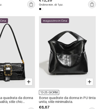
€12,26
borchie, tinta unita.
z.
Ordine min. di 1 pz.
 Cina
magazzino in Cina
13-25 GIORNI
lla quadrata da donna
Borse quadrate da donna in PU tinta
alità, stile chic
unita, stile minimalista.
ettagli in metallo,
€6,67