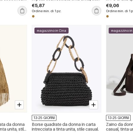
 rivetti in
casual e soffice.
patchwork, col
€5,87
€9,06
Ordine min. di 1 pz.
Ordine min. di 1 p
magazzino in Cina
magazzino in
13-25 GIORNI
13-25 GIORNI
rata da donna
Borse quadrate da donna in carta
Zaino da donna
nta unita, stile
intrecciata a tinta unita, stile casual.
casual, tinta u