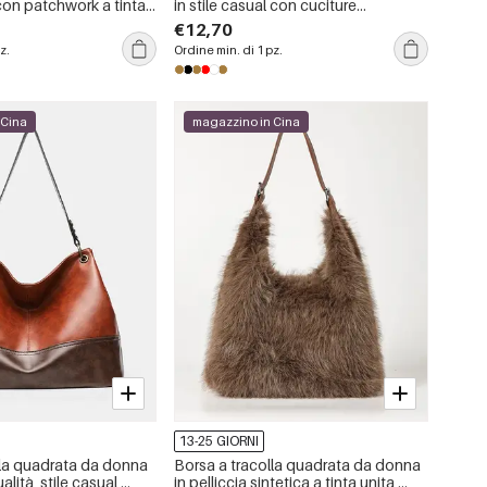
on patchwork a tinta
in stile casual con cuciture
imalista.
trapuntate, dettagli in metallo e
€12,70
catena in tinta unita, in PU di alta
z.
Ordine min. di 1 pz.
qualità.
 Cina
magazzino in Cina
13-25 GIORNI
lla quadrata da donna
Borsa a tracolla quadrata da donna
alità, stile casual,
in pelliccia sintetica a tinta unita,