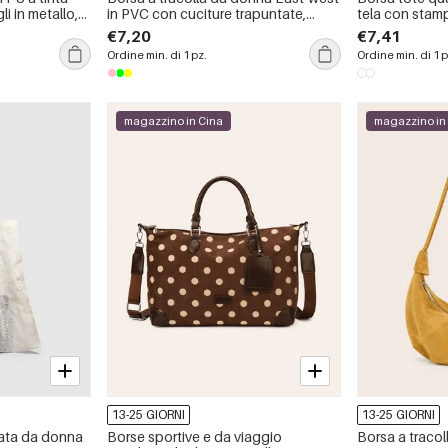
li in metallo,
in PVC con cuciture trapuntate,
tela con stampa
dettagli in metallo e catena in tinta
casual, senza 
€7,20
€7,41
unita, stile casual.
Ordine min. di 1 pz.
Ordine min. di 1 p
magazzino in Cina
magazzino in
13-25 GIORNI
13-25 GIORNI
rata da donna
Borse sportive e da viaggio
Borsa a tracol