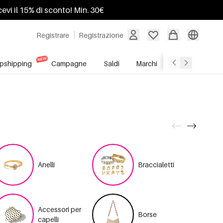
ricevi il 15% di sconto! Min. 30€
Registrare
Registrazione
pshipping
Campagne
Saldi
Marchi
Servizio All'In
Anelli
Braccialetti
Accessori per
Borse
capelli