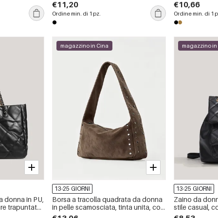
€11,20
€10,66
Ordine min. di 1 pz.
Ordine min. di 1 p
magazzino in Cina
magazzino in
13-25 GIORNI
13-25 GIORNI
a donna in PU,
Borsa a tracolla quadrata da donna
Zaino da donna
ure trapuntate,
in pelle scamosciata, tinta unita, con
stile casual, 
tena in tinta
borchie e dettagli in metallo, stile
e dettagli in me