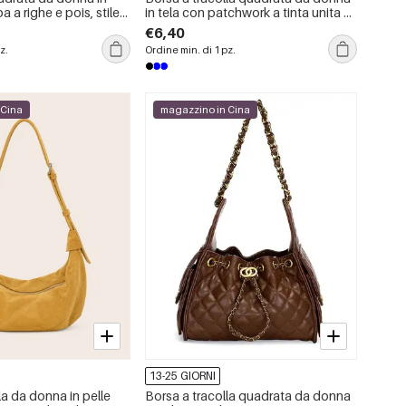
 a righe e pois, stile
in tela con patchwork a tinta unita e
lettere.
strisce, stile casual.
€6,40
z.
Ordine min. di 1 pz.
 Cina
magazzino in Cina
13-25 GIORNI
la da donna in pelle
Borsa a tracolla quadrata da donna