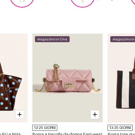
magazzino in Cina
magazzino in
13-25 GIORNI
13-25 GIORNI
 PU a tinta
Borsa a tracolla da donna East-west
Borsa tote qu