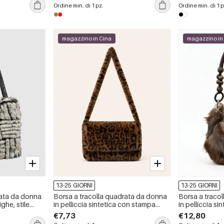
tinta unita e 
Ordine min. di 1 pz.
Ordine min. di 1 p
magazzino in Cina
magazzino in
13-25 GIORNI
13-25 GIORNI
rata da donna
Borsa a tracolla quadrata da donna
Borsa a traco
ighe, stile
in pelliccia sintetica con stampa
in pelliccia s
leopardata, stile casual e soffice.
patchwork soff
€7,73
€12,80