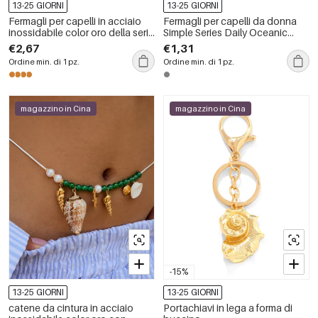
13-25 GIORNI
13-25 GIORNI
Fermagli per capelli in acciaio
Fermagli per capelli da donna
inossidabile color oro della serie
Simple Series Daily Oceanic
Ocean Vintage da 1 pezzo
Style Pc
€2,67
€1,31
Ordine min. di 1 pz.
Ordine min. di 1 pz.
magazzino in Cina
magazzino in Cina
-15%
13-25 GIORNI
13-25 GIORNI
catene da cintura in acciaio
Portachiavi in lega a forma di