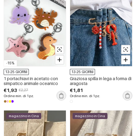
-15%
13-25 GIORNI
13-25 GIORNI
1 portachiavi in acetato con
Graziosa spilla in lega a forma di
simpatico animale oceanico
aragosta
€1,93
€1,81
€2,27
Ordine min. di 1 pz.
Ordine min. di 1 pz.
magazzino in Cina
magazzino in Cina