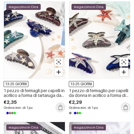
magazzino in Cina
magazzino in Cina
13-25 GIORNI
13-25 GIORNI
1 pezzo di fermagli per capelli in
1 pezzo di fermaglio per capelli
acrilico a forma di tartaruga da
da donna in acrilico a forma di
vacanza, serie lussuosa, da
tartaruga e stella marina, stile
€2,35
€2,29
donna
vacanza lussuoso
Ordine min. di 1 pz.
Ordine min. di 1 pz.
magazzino in Cina
magazzino in Cina