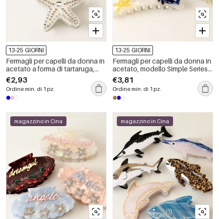
13-25 GIORNI
13-25 GIORNI
Fermagli per capelli da donna in
Fermagli per capelli da donna in
acetato a forma di tartaruga,
acetato, modello Simple Series
serie Romantic Vacation
Cute Oceanic Style Fish.
€2,93
€3,81
Ordine min. di 1 pz.
Ordine min. di 1 pz.
magazzino in Cina
magazzino in Cina