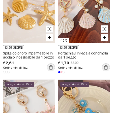
-15%
13-25 GIORNI
13-25 GIORNI
Spilla color oro impermeabile in
Portachiavi in lega a conchiglia
acciaio inossidabile da 1 pezzo
da 1 pezzo
€2,61
€1,70
€2,00
Ordine min. di 1 pz.
Ordine min. di 1 pz.
magazzino in Cina
magazzino in Cina