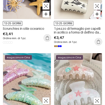
13-25 GIORNI
13-25 GIORNI
Scrunchies in stile oceanico
1 pezzo di fermaglio per capelli
in acrilico a forma di delfino da
€3,41
donna
€3,47
Ordine min. di 1 pz.
Ordine min. di 1 pz.
magazzino in Cina
magazzino in Cina