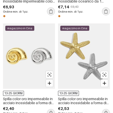
inossidabile impermeabile color
inossidabile oceanico da 1
oro a forma di frutta
pezzo
€6,93
€7,14
€8,40
Ordine min. di 1 pz.
Ordine min. di 1 pz.
magazzino in Cina
magazzino in Cina
13-25 GIORNI
13-25 GIORNI
Spilla color oro impermeabile in
Spilla color oro impermeabile in
acciaio inossidabile a forma di
acciaio inossidabile a forma di
conchiglia, 1 pezzo
stella marina, 1 pezzo
€2,40
€2,53