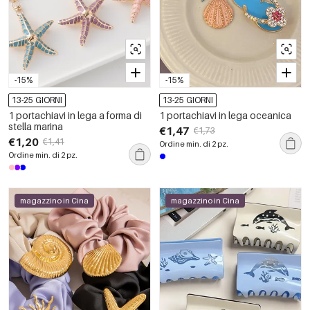
-15%
-15%
13-25 GIORNI
13-25 GIORNI
1 portachiavi in lega a forma di
1 portachiavi in lega oceanica
stella marina
€1,47
€1,73
€1,20
€1,41
Ordine min. di 2 pz.
Ordine min. di 2 pz.
magazzino in Cina
magazzino in Cina