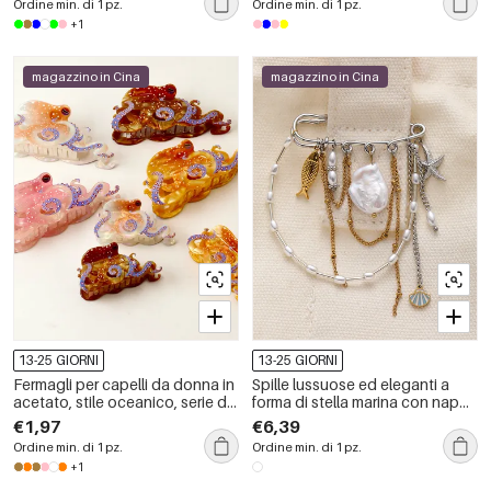
Ordine min. di 1 pz.
Ordine min. di 1 pz.
+1
magazzino in Cina
magazzino in Cina
13-25 GIORNI
13-25 GIORNI
Fermagli per capelli da donna in
Spille lussuose ed eleganti a
acetato, stile oceanico, serie di
forma di stella marina con nappa
lusso.
in acciaio inossidabile e oro 18
€1,97
€6,39
carati impermeabili
Ordine min. di 1 pz.
Ordine min. di 1 pz.
+1