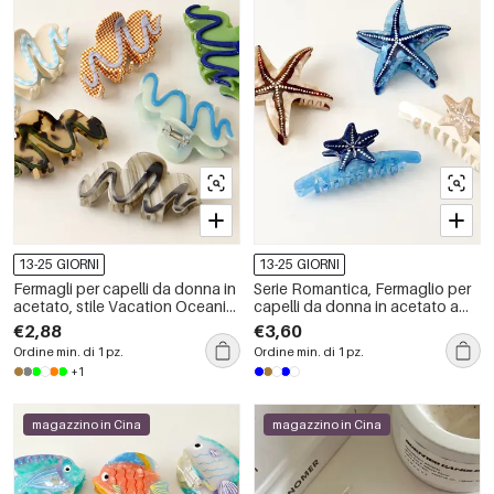
13-25 GIORNI
13-25 GIORNI
Fermagli per capelli da donna in
Serie Romantica, Fermaglio per
acetato, stile Vacation Oceanic,
capelli da donna in acetato a
serie di lusso.
forma di stella marina
€2,88
€3,60
Ordine min. di 1 pz.
Ordine min. di 1 pz.
+1
magazzino in Cina
magazzino in Cina