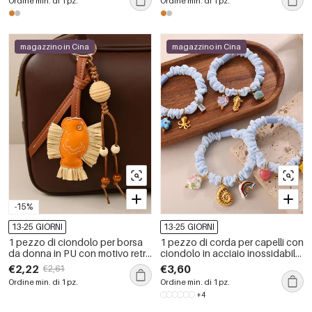
Ordine min. di 1 pz.
Ordine min. di 1 pz.
magazzino in Cina
magazzino in Cina
-15%
13-25 GIORNI
13-25 GIORNI
1 pezzo di ciondolo per borsa
1 pezzo di corda per capelli con
da donna in PU con motivo retrò
ciondolo in acciaio inossidabile
a forma di pesce, serie semplice
fai da te
€2,22
€3,60
€2,61
Ordine min. di 1 pz.
Ordine min. di 1 pz.
+4