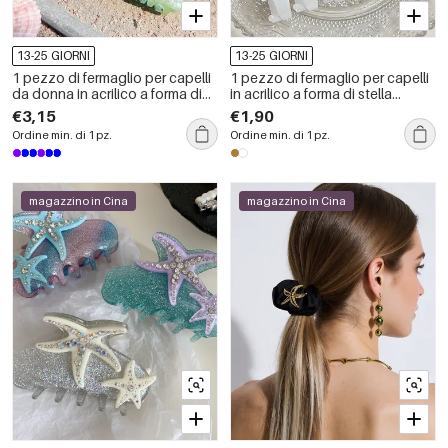
13-25 GIORNI
13-25 GIORNI
1 pezzo di fermaglio per capelli
1 pezzo di fermaglio per capelli
da donna in acrilico a forma di
in acrilico a forma di stella
stella marina da spiaggia
marina da vacanza per donna
€3,15
€1,90
Ordine min. di 1 pz.
Ordine min. di 1 pz.
magazzino in Cina
magazzino in Cina