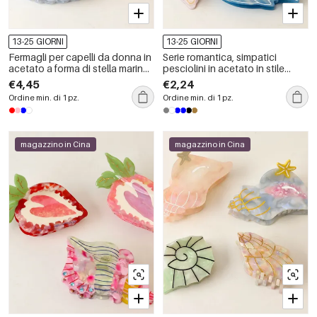
13-25 GIORNI
13-25 GIORNI
Fermagli per capelli da donna in
Serie romantica, simpatici
acetato a forma di stella marina
pesciolini in acetato in stile
color ciliegia dolce della serie
oceanico, fermagli per capelli da
€4,45
€2,24
Simple.
donna
Ordine min. di 1 pz.
Ordine min. di 1 pz.
magazzino in Cina
magazzino in Cina