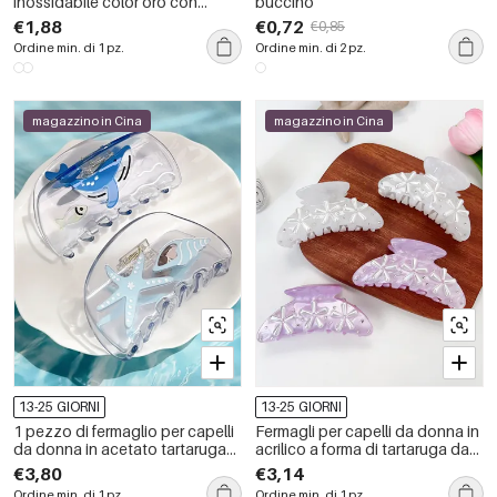
inossidabile color oro con
buccino
conchiglia style
€1,88
€0,72
€0,85
Ordine min. di 1 pz.
Ordine min. di 2 pz.
magazzino in Cina
magazzino in Cina
13-25 GIORNI
13-25 GIORNI
1 pezzo di fermaglio per capelli
Fermagli per capelli da donna in
da donna in acetato tartaruga
acrilico a forma di tartaruga da
da vacanza, serie semplice
vacanza, serie semplice
€3,80
€3,14
Ordine min. di 1 pz.
Ordine min. di 1 pz.