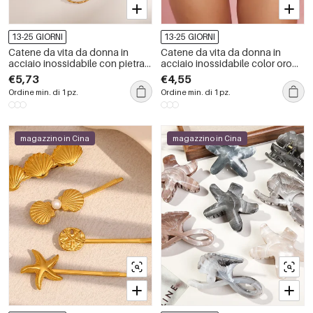
13-25 GIORNI
13-25 GIORNI
Catene da vita da donna in
Catene da vita da donna in
acciaio inossidabile con pietra
acciaio inossidabile color oro
naturale e conchiglia per le
&quot;Vacance Nature
€5,73
€4,55
vacanze, 1 pezzo
Conch&quot;
Ordine min. di 1 pz.
Ordine min. di 1 pz.
magazzino in Cina
magazzino in Cina