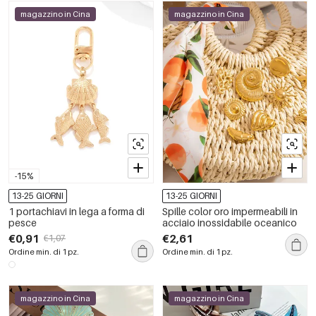
magazzino in Cina
magazzino in Cina
-15%
13-25 GIORNI
13-25 GIORNI
1 portachiavi in lega a forma di
Spille color oro impermeabili in
pesce
acciaio inossidabile oceanico
€0,91
€2,61
€1,07
Ordine min. di 1 pz.
Ordine min. di 1 pz.
magazzino in Cina
magazzino in Cina