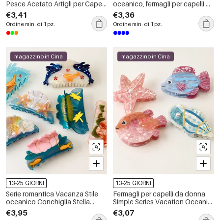
Pesce Acetato Artigli per Capelli
oceanico, fermagli per capelli da
da Donna
donna in acetato
€3,41
€3,36
Ordine min. di 1 pz.
Ordine min. di 1 pz.
magazzino in Cina
magazzino in Cina
13-25 GIORNI
13-25 GIORNI
Serie romantica Vacanza Stile
Fermagli per capelli da donna
oceanico Conchiglia Stella
Simple Series Vacation Oceanic
marina Acetato Artigli per capelli
Style in acetato.
€3,95
€3,07
da donna