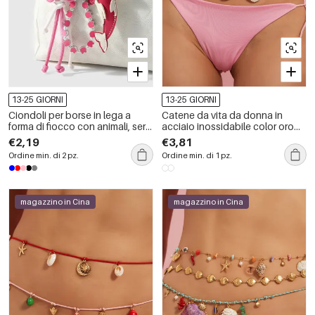
13-25 GIORNI
13-25 GIORNI
Ciondoli per borse in lega a
Catene da vita da donna in
forma di fiocco con animali, serie
acciaio inossidabile color oro
Simple, cuore quotidiano.
con pendenti a conchiglia della
€2,19
€3,81
serie Beach
Ordine min. di 2 pz.
Ordine min. di 1 pz.
magazzino in Cina
magazzino in Cina