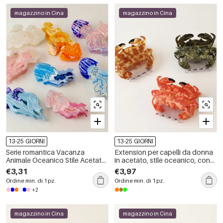
magazzino in Cina
magazzino in Cina
13-25 GIORNI
13-25 GIORNI
Serie romantica Vacanza
Extension per capelli da donna
Animale Oceanico Stile Acetato
in acetato, stile oceanico, con
Artigli per capelli da donna
simpatici animali della serie
€3,31
€3,97
Luxury Series.
Ordine min. di 1 pz.
Ordine min. di 1 pz.
+2
magazzino in Cina
magazzino in Cina