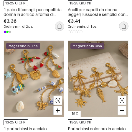
13-25 GIORNI
13-25 GIORNI
1 paio di fermagli per capelli da
Anelli per capelli da donna
donna in acrilico a forma di
leggeri, lussuosi e semplici con
tartaruga da vacanza, serie
accessori a forma di stella
€3,36
€3,41
romantica
marina
Ordine min. di 2 pz.
Ordine min. di 1 pz.
magazzino in Cina
magazzino in Cina
-15%
13-25 GIORNI
13-25 GIORNI
1 portachiavi in acciaio
Portachiavi color oro in acciaio