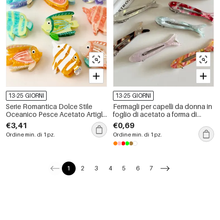
13-25 GIORNI
13-25 GIORNI
Serie Romantica Dolce Stile
Fermagli per capelli da donna in
Oceanico Pesce Acetato Artigli
foglio di acetato a forma di
per Capelli da Donna
pesce
€3,41
€0,69
Ordine min. di 1 pz.
Ordine min. di 1 pz.
1
2
3
4
5
6
7