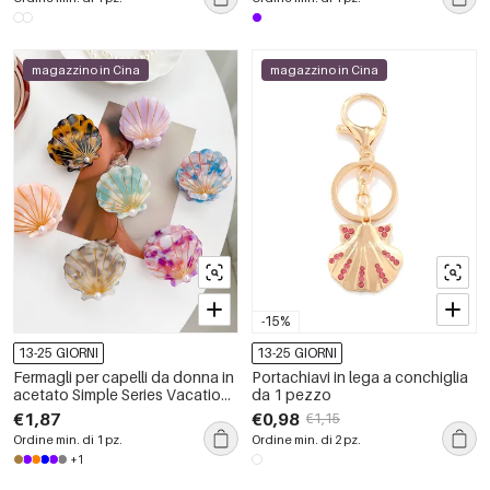
magazzino in Cina
magazzino in Cina
-15%
13-25 GIORNI
13-25 GIORNI
Fermagli per capelli da donna in
Portachiavi in lega a conchiglia
acetato Simple Series Vacation
da 1 pezzo
Turtle
€1,87
€0,98
€1,15
Ordine min. di 1 pz.
Ordine min. di 2 pz.
+1