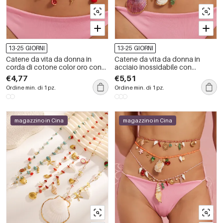
13-25 GIORNI
13-25 GIORNI
Catene da vita da donna in
Catene da vita da donna in
corda di cotone color oro con
acciaio inossidabile con
conchiglia in stile estivo
conchiglia oceanica, 1 pezzo,
€4,77
€5,51
personalizzabili
Ordine min. di 1 pz.
Ordine min. di 1 pz.
magazzino in Cina
magazzino in Cina