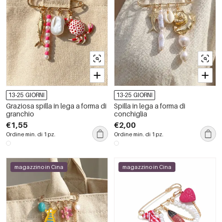
13-25 GIORNI
13-25 GIORNI
Graziosa spilla in lega a forma di
Spilla in lega a forma di
granchio
conchiglia
€1,55
€2,00
Ordine min. di 1 pz.
Ordine min. di 1 pz.
magazzino in Cina
magazzino in Cina