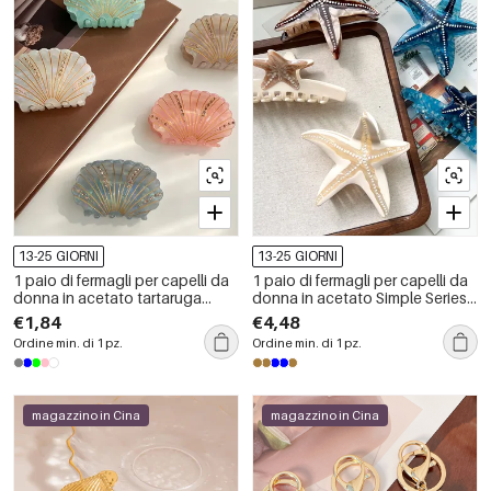
13-25 GIORNI
13-25 GIORNI
1 paio di fermagli per capelli da
1 paio di fermagli per capelli da
donna in acetato tartaruga
donna in acetato Simple Series
casual della serie Simple
Vacation Turtle
€1,84
€4,48
Ordine min. di 1 pz.
Ordine min. di 1 pz.
magazzino in Cina
magazzino in Cina