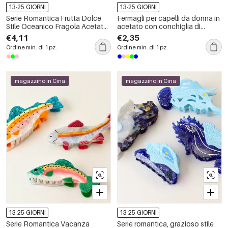
13-25 GIORNI
13-25 GIORNI
Serie Romantica Frutta Dolce
Fermagli per capelli da donna in
Stile Oceanico Fragola Acetato
acetato con conchiglia di
Artigli per Capelli da Donna
tartaruga dal design unico
€4,11
€2,35
Ordine min. di 1 pz.
Ordine min. di 1 pz.
magazzino in Cina
magazzino in Cina
13-25 GIORNI
13-25 GIORNI
Serie Romantica Vacanza
Serie romantica, grazioso stile