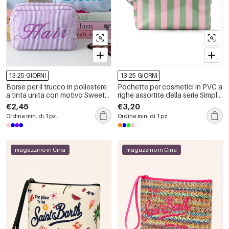
13-25 GIORNI
13-25 GIORNI
Borse per il trucco in poliestere
Pochette per cosmetici in PVC a
a tinta unita con motivo Sweet
righe assortite della serie Simple,
Letter della serie Simple.
colore Daily Stripe
€2,45
€3,20
Ordine min. di 1 pz.
Ordine min. di 1 pz.
magazzino in Cina
magazzino in Cina