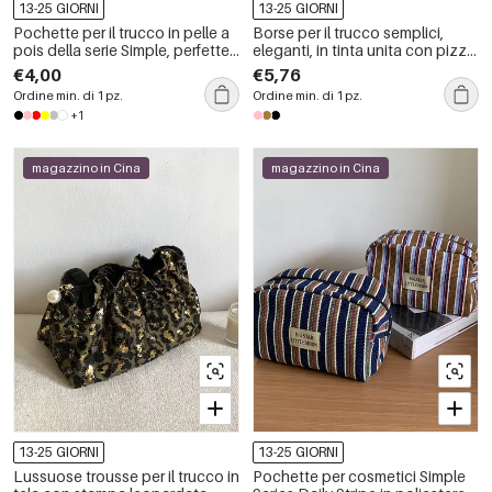
13-25 GIORNI
13-25 GIORNI
Pochette per il trucco in pelle a
Borse per il trucco semplici,
pois della serie Simple, perfette
eleganti, in tinta unita con pizzo
per tutti i giorni.
e motivo floreale.
€4,00
€5,76
Ordine min. di 1 pz.
Ordine min. di 1 pz.
+1
magazzino in Cina
magazzino in Cina
13-25 GIORNI
13-25 GIORNI
Lussuose trousse per il trucco in
Pochette per cosmetici Simple