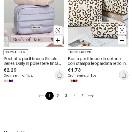
13-25 GIORNI
13-25 GIORNI
Pochette per il trucco Simple
Borse per il trucco in cotone
Series Daily in poliestere tinta
con stampa leopardata retrò in
unita
colori misti, serie Simple
€2,29
€1,73
Ordine min. di 1 pz.
Ordine min. di 1 pz.
1
2
3
4
5