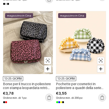
magazzino in Cina
magazzino in Cina
13-25 GIORNI
13-25 GIORNI
Borse per il trucco in poliestere
Pochette per cosmetici in
con stampa leopardata retrò
poliestere a quadri della serie
della serie Simple
Simple
€3,78
€3,55
Ordine min. di 1 pz.
Ordine min. di 200 pz.