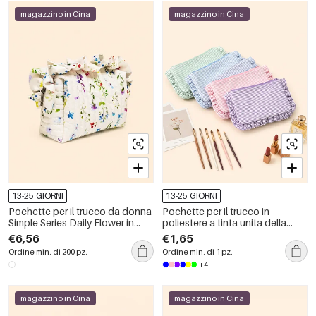
magazzino in Cina
magazzino in Cina
13-25 GIORNI
13-25 GIORNI
Pochette per il trucco da donna
Pochette per il trucco in
Simple Series Daily Flower in
poliestere a tinta unita della
cotone
serie Simple Sweet Sweet.
€6,56
€1,65
Ordine min. di 200 pz.
Ordine min. di 1 pz.
+4
magazzino in Cina
magazzino in Cina