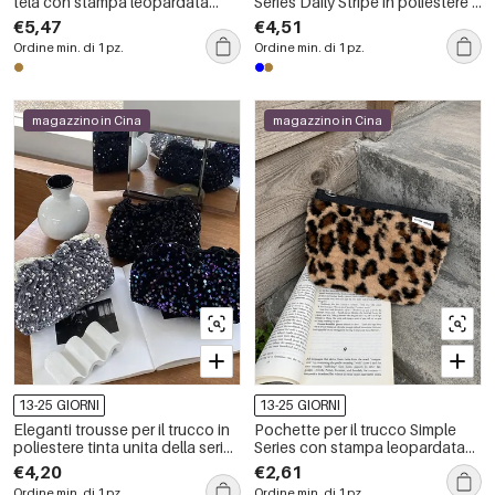
tela con stampa leopardata
Series Daily Stripe in poliestere a
retrò
colori misti
€5,47
€4,51
Ordine min. di 1 pz.
Ordine min. di 1 pz.
magazzino in Cina
magazzino in Cina
13-25 GIORNI
13-25 GIORNI
Eleganti trousse per il trucco in
Pochette per il trucco Simple
poliestere tinta unita della serie
Series con stampa leopardata
Simple.
retrò e pelliccia sintetica
€4,20
€2,61
Ordine min. di 1 pz.
Ordine min. di 1 pz.