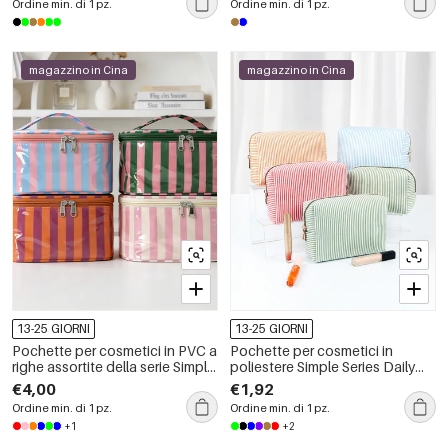
Ordine min. di 1 pz.
Ordine min. di 1 pz.
magazzino in Cina
magazzino in Cina
13-25 GIORNI
13-25 GIORNI
Pochette per cosmetici in PVC a
Pochette per cosmetici in
righe assortite della serie Simple,
poliestere Simple Series Daily
colore Daily Stripe
Stripe
€4,00
€1,92
Ordine min. di 1 pz.
Ordine min. di 1 pz.
+1
+2