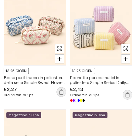
13-25 GIORNI
13-25 GIORNI
Borse per il trucco in poliestere
Pochette per cosmetici in
della serie Simple Sweet Flower
poliestere Simple Series Daily
Animal Bow Knot Rose
Stripe
€2,27
€2,13
Ordine min. di 1 pz.
Ordine min. di 1 pz.
magazzino in Cina
magazzino in Cina