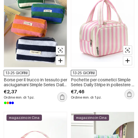
13-25 GIORNI
13-25 GIORNI
Borse per il trucco in tessuto per
Pochette per cosmetici Simple
asciugamani Simple Series Daily
Series Daily Stripe in poliestere a
Letter Stripe Mixed Color
colori misti
€2,37
€7,46
Ordine min. di 1 pz.
Ordine min. di 1 pz.
magazzino in Cina
magazzino in Cina