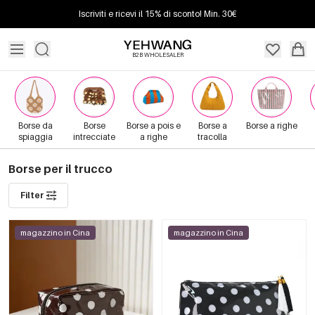
Iscriviti e ricevi il 15% di sconto! Min. 30€
B2B WHOLESALER
Borse da
Borse
Borse a pois e
Borse a
Borse a righe
spiaggia
intrecciate
a righe
tracolla
Borse per il trucco
Filter
magazzino in Cina
magazzino in Cina