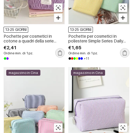
13-25 GIORNI
13-25 GIORNI
Pochette per cosmetici in
Pochette per cosmetici in
cotone a quadri della serie
poliestere Simple Series Daily
Simple
Stripe
€2,41
€1,65
Ordine min. di 1 pz.
Ordine min. di 1 pz.
+11
magazzino in Cina
magazzino in Cina