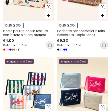
13-25 GIORNI
13-25 GIORNI
Borse per il trucco in tessuto
Pochette per cosmetici in rafia
con lettere a cuore, stampa
intrecciata Simple Series
leopardata, stile oceanico,
Vacation con motivo a righe e
€4,00
€9,33
quadri, piante e stelle marine,
colori misti
Ordine min. di 1 pz.
Ordine min. di 1 pz.
serie Simple Series Natural.
+11
magazzino in Cina
magazzino in Cina