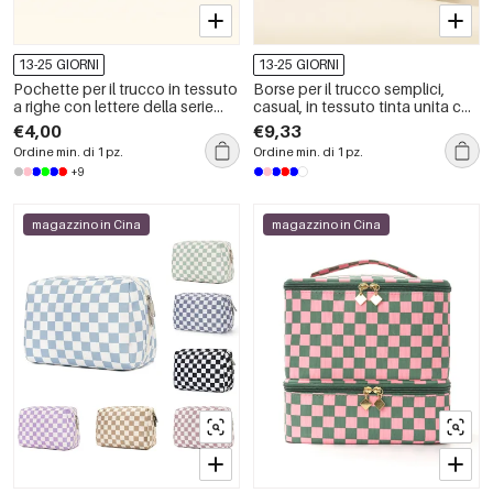
13-25 GIORNI
13-25 GIORNI
Pochette per il trucco in tessuto
Borse per il trucco semplici,
a righe con lettere della serie
casual, in tessuto tinta unita con
Simple, perfette per tutti i giorni
stampa floreale e lettere.
€4,00
€9,33
Ordine min. di 1 pz.
Ordine min. di 1 pz.
+9
magazzino in Cina
magazzino in Cina