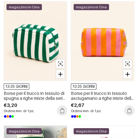
magazzino in Cina
magazzino in Cina
13-25 GIORNI
13-25 GIORNI
Borse per il trucco in tessuto di
Borse per il trucco in tessuto
spugna a righe miste della serie
asciugamano a righe miste della
Simple, colore Daily Stripe
serie Simple, colore Daily Stripe
€3,20
€2,67
Ordine min. di 1 pz.
Ordine min. di 1 pz.
magazzino in Cina
magazzino in Cina