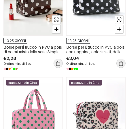
13-25 GIORNI
13-25 GIORNI
Borse per il trucco in PVC a pois
Borse per il trucco in PVC a pois
di colori misti della serie Simple.
con nappina, colori misti, della
serie Simple.
€2,28
€3,04
Ordine min. di 1 pz.
Ordine min. di 1 pz.
magazzino in Cina
magazzino in Cina