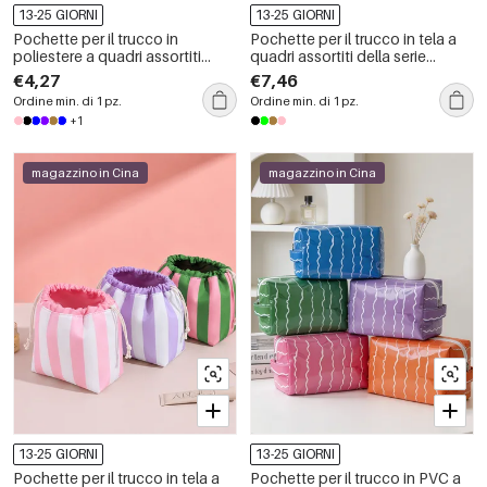
13-25 GIORNI
13-25 GIORNI
Pochette per il trucco in
Pochette per il trucco in tela a
poliestere a quadri assortiti
quadri assortiti della serie
della serie Simple, colore
Simple, colore Daily Plaid
€4,27
€7,46
quotidiano
Ordine min. di 1 pz.
Ordine min. di 1 pz.
+1
magazzino in Cina
magazzino in Cina
13-25 GIORNI
13-25 GIORNI
Pochette per il trucco in tela a
Pochette per il trucco in PVC a