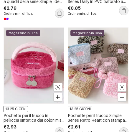
a quadri della serie Simple, ideali
Series Daily in PVC traforato a
per tutti i giorni.
tinta unita.
€2,79
€0,85
Ordine min. di 1 pz.
Ordine min. di 1 pz.
magazzino in Cina
magazzino in Cina
13-25 GIORNI
13-25 GIORNI
Pochette per il trucco in
Pochette per il trucco Simple
pelliccia sintetica dai colori misti
Series Retro Heart con stampa
della serie Simple Sweet Letter.
leopardata e pelliccia sintetica
€2,93
€2,61