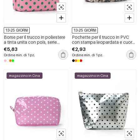
13-25 GIORNI
13-25 GIORNI
Borse per il trucco in poliestere
Pochette per il trucco in PVC
a tinta unita con pois, serie
con stampa leopardata e cuore,
Simple.
serie Simple, casual.
€5,83
€2,93
Ordine min. di 1 pz.
Ordine min. di 1 pz.
magazzino in Cina
magazzino in Cina