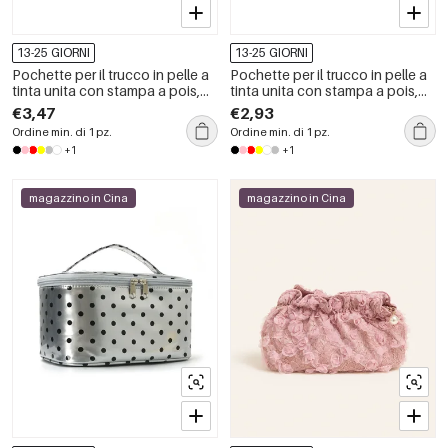
13-25 GIORNI
13-25 GIORNI
Pochette per il trucco in pelle a
Pochette per il trucco in pelle a
tinta unita con stampa a pois,
tinta unita con stampa a pois,
serie Simple.
serie Simple.
€3,47
€2,93
Ordine min. di 1 pz.
Ordine min. di 1 pz.
+1
+1
magazzino in Cina
magazzino in Cina