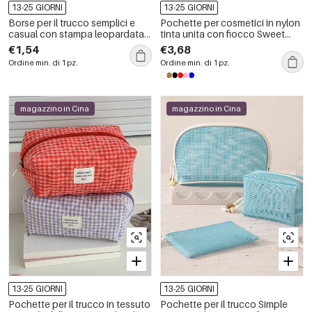
13-25 GIORNI
13-25 GIORNI
Borse per il trucco semplici e
Pochette per cosmetici in nylon
casual con stampa leopardata
tinta unita con fiocco Sweet
patchwork in tessuto a colori
Heart della serie Simple.
€1,54
€3,68
misti
Ordine min. di 1 pz.
Ordine min. di 1 pz.
magazzino in Cina
magazzino in Cina
13-25 GIORNI
13-25 GIORNI
Pochette per il trucco in tessuto
Pochette per il trucco Simple