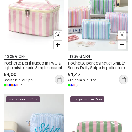
13-25 GIORNI
13-25 GIORNI
Pochette per il trucco in PVC a
Pochette per cosmetici Simple
righe miste, serie Simple, casual,
Series Daily Stripe in poliestere a
colori misti
€4,00
€1,47
Ordine min. di 1 pz.
Ordine min. di 1 pz.
+1
magazzino in Cina
magazzino in Cina