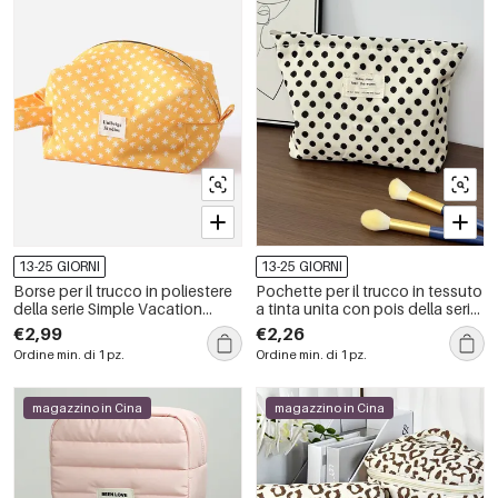
13-25 GIORNI
13-25 GIORNI
Borse per il trucco in poliestere
Pochette per il trucco in tessuto
della serie Simple Vacation
a tinta unita con pois della serie
Flower, colori misti, con foglie e
Simple.
€2,99
€2,26
piante.
Ordine min. di 1 pz.
Ordine min. di 1 pz.
magazzino in Cina
magazzino in Cina