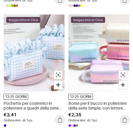
Ordine min. di 1 pz.
Ordine min. di 1 pz.
magazzino in Cina
magazzino in Cina
13-25 GIORNI
13-25 GIORNI
Pochette per cosmetici in
Borse per il trucco in poliestere
poliestere a quadri della serie
della serie Simple, con lettere
Simple
quotidiane, tinta unita e
€3,41
€2,35
sfumatura di colore.
Ordine min. di 1 pz.
Ordine min. di 1 pz.