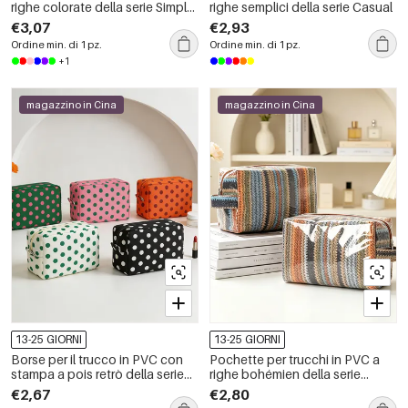
righe colorate della serie Simple,
righe semplici della serie Casual
modello Daily Stripe.
€3,07
€2,93
Ordine min. di 1 pz.
Ordine min. di 1 pz.
+1
magazzino in Cina
magazzino in Cina
13-25 GIORNI
13-25 GIORNI
Borse per il trucco in PVC con
Pochette per trucchi in PVC a
stampa a pois retrò della serie
righe bohémien della serie
Simple
Ethnic, colori misti.
€2,67
€2,80