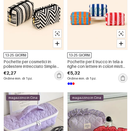
13-25 GIORNI
13-25 GIORNI
Pochette per cosmetici in
Pochette per il trucco in tela a
poliestere intrecciato Simple
righe con lettere in colori misti
Series Daily Stripe
della serie Simple.
€2,27
€5,32
Ordine min. di 1 pz.
Ordine min. di 1 pz.
magazzino in Cina
magazzino in Cina