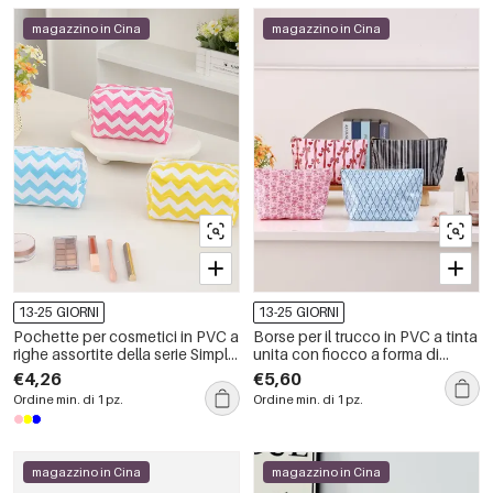
magazzino in Cina
magazzino in Cina
13-25 GIORNI
13-25 GIORNI
Pochette per cosmetici in PVC a
Borse per il trucco in PVC a tinta
righe assortite della serie Simple,
unita con fiocco a forma di
colore Daily Stripe
cuore, modello Simple Series
€4,26
€5,60
Sweet Irregular Shape, tinta
Ordine min. di 1 pz.
Ordine min. di 1 pz.
unita e a righe.
magazzino in Cina
magazzino in Cina