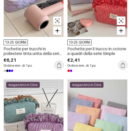
13-25 GIORNI
13-25 GIORNI
Pochette per trucchi in
Pochette per il trucco in cotone
poliestere tinta unita della serie
a quadri della serie Simple
Simple Sweet Heart
€6,21
€2,41
Ordine min. di 1 pz.
Ordine min. di 1 pz.
magazzino in Cina
magazzino in Cina