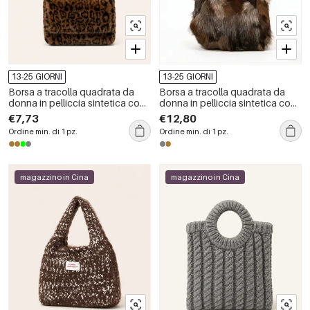
13-25 GIORNI
13-25 GIORNI
Borsa a tracolla quadrata da
Borsa a tracolla quadrata da
donna in pelliccia sintetica con
donna in pelliccia sintetica con
stampa leopardata, stile casual
motivo patchwork soffice, stile
€7,73
€12,80
e soffice.
casual.
Ordine min. di 1 pz.
Ordine min. di 1 pz.
magazzino in Cina
magazzino in Cina