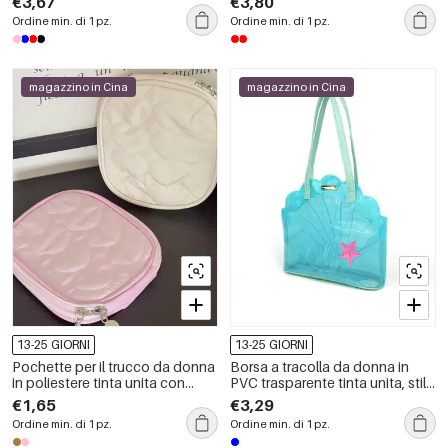
€3,67
€3,80
Ordine min. di 1 pz.
Ordine min. di 1 pz.
magazzino in Cina
magazzino in Cina
13-25 GIORNI
13-25 GIORNI
Pochette per il trucco da donna
Borsa a tracolla da donna in
in poliestere tinta unita con
PVC trasparente tinta unita, stile
motivo a cuore semplice.
vacanza.
€1,65
€3,29
Ordine min. di 1 pz.
Ordine min. di 1 pz.