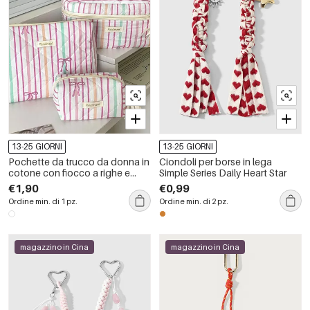
13-25 GIORNI
13-25 GIORNI
Pochette da trucco da donna in
Ciondoli per borse in lega
cotone con fiocco a righe e
Simple Series Daily Heart Star
colori misti.
€1,90
€0,99
Ordine min. di 1 pz.
Ordine min. di 2 pz.
magazzino in Cina
magazzino in Cina