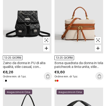
13-25 GIORNI
13-25 GIORNI
Zaino da donna in PU di alta
Borsa quadrata da donna in tela
qualità, stile casual, con
patchwork a tinta unita, stile
cuciture trapuntate, dettagli in
chic parigino.
€8,26
€9,60
metallo e catena in tinta unita.
Ordine min. di 1 pz.
Ordine min. di 1 pz.
magazzino in Cina
magazzino in Cina