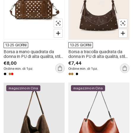
13-25 GIORNI
13-25 GIORNI
Borsa a mano quadrata da
Borsa a tracolla quadrata da
donna in PU di alta qualità, stile
donna in PU di alta qualità, stile
chic parigino, con stampa a
streetwear, con borchie in
€8,00
€7,44
pois in tinta unita.
metallo e rivetti in tinta unita.
Ordine min. di 1 pz.
Ordine min. di 1 pz.
magazzino in Cina
magazzino in Cina