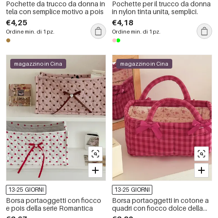
Pochette da trucco da donna in
Pochette per il trucco da donna
tela con semplice motivo a pois
in nylon tinta unita, semplici.
€4,25
€4,18
Ordine min. di 1 pz.
Ordine min. di 1 pz.
magazzino in Cina
magazzino in Cina
13-25 GIORNI
13-25 GIORNI
Borsa portaoggetti con fiocco
Borsa portaoggetti in cotone a
e pois della serie Romantica
quadri con fiocco dolce della
serie Romantic Series