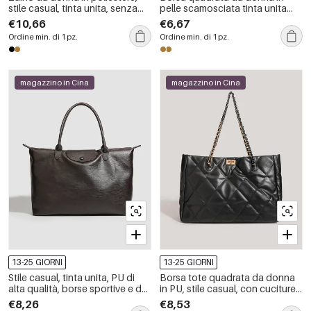
stile casual, tinta unita, senza
pelle scamosciata tinta unita
fronzoli
con dettagli in metallo, stile
€10,66
€6,67
ufficio.
Ordine min. di 1 pz.
Ordine min. di 1 pz.
magazzino in Cina
magazzino in Cina
13-25 GIORNI
13-25 GIORNI
Stile casual, tinta unita, PU di
Borsa tote quadrata da donna
alta qualità, borse sportive e da
in PU, stile casual, con cuciture
viaggio quadrate da donna.
trapuntate, dettagli in metallo e
€8,26
€8,53
catena in tinta unita.