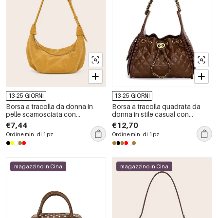
13-25 GIORNI
13-25 GIORNI
Borsa a tracolla da donna in
Borsa a tracolla quadrata da
pelle scamosciata con
donna in stile casual con
patchwork a tinta unita, stile
cuciture trapuntate, dettagli in
€7,44
€12,70
minimalista.
metallo e catena in tinta unita, in
Ordine min. di 1 pz.
Ordine min. di 1 pz.
PU di alta qualità.
magazzino in Cina
magazzino in Cina