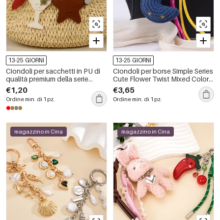
13-25 GIORNI
13-25 GIORNI
Ciondoli per sacchetti in PU di
Ciondoli per borse Simple Series
qualità premium della serie
Cute Flower Twist Mixed Color
Simple Series Daily Star Food.
Moon in poliestere.
€1,20
€3,65
Ordine min. di 1 pz.
Ordine min. di 1 pz.
magazzino in Cina
magazzino in Cina