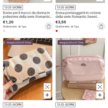
13-25 GIORNI
13-25 GIORNI
Borse per il trucco da donna in
Borsa portaoggetti in cotone
poliestere della serie Romantica
della serie Romantic Sweet
Sweet Flower
Flower
€1,20
€3,55
Ordine min. di 1 pz.
Ordine min. di 1 pz.
magazzino in Cina
magazzino in Cina
13-25 GIORNI
13-25 GIORNI