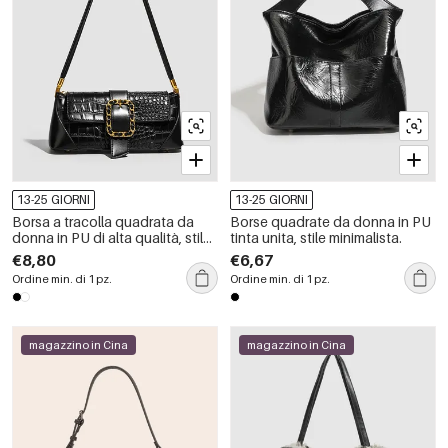
13-25 GIORNI
13-25 GIORNI
Borsa a tracolla quadrata da
Borse quadrate da donna in PU
donna in PU di alta qualità, stile
tinta unita, stile minimalista.
chic parigino, con dettagli in
€8,80
€6,67
metallo, tinta unita e forma
Ordine min. di 1 pz.
Ordine min. di 1 pz.
geometrica.
magazzino in Cina
magazzino in Cina