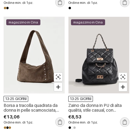
Ordine min. di 1 pz.
Ordine min. di 1 pz.
magazzino in Cina
magazzino in Cina
13-25 GIORNI
13-25 GIORNI
Borsa a tracolla quadrata da
Zaino da donna in PU di alta
donna in pelle scamosciata,
qualità, stile casual, con
tinta unita, con borchie e
cuciture trapuntate e dettagli in
€13,06
€8,53
dettagli in metallo, stile casual.
metallo, tinta unita.
Ordine min. di 1 pz.
Ordine min. di 1 pz.