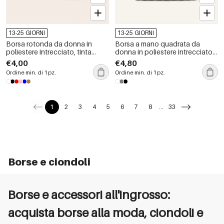
13-25 GIORNI
13-25 GIORNI
Borsa rotonda da donna in
Borsa a mano quadrata da
poliestere intrecciato, tinta
donna in poliestere intrecciato a
unita, stile casual e soffice.
tinta unita, stile casual.
€4,00
€4,80
Ordine min. di 1 pz.
Ordine min. di 1 pz.
1
2
3
4
5
6
7
8
...
33
Borse e ciondoli
Borse e accessori all'ingrosso:
acquista borse alla moda, ciondoli e