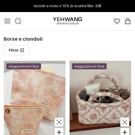
Iscriviti e ricevi il 15% di sconto! Min. 30€
B2B WHOLESALER
Borse e ciondoli
Filter
magazzino in Cina
magazzino in Cina