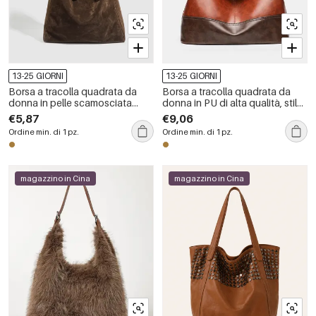
13-25 GIORNI
13-25 GIORNI
Borsa a tracolla quadrata da
Borsa a tracolla quadrata da
donna in pelle scamosciata
donna in PU di alta qualità, stile
tinta unita, stile casual e soffice.
casual, patchwork, colori misti.
€5,87
€9,06
Ordine min. di 1 pz.
Ordine min. di 1 pz.
magazzino in Cina
magazzino in Cina