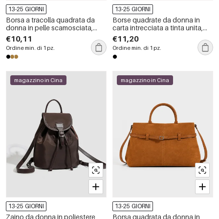
13-25 GIORNI
13-25 GIORNI
Borsa a tracolla quadrata da
Borse quadrate da donna in
donna in pelle scamosciata,
carta intrecciata a tinta unita,
tinta unita, stile boho con
stile casual.
€10,11
€11,20
nappine.
Ordine min. di 1 pz.
Ordine min. di 1 pz.
magazzino in Cina
magazzino in Cina
13-25 GIORNI
13-25 GIORNI
Zaino da donna in poliestere,
Borsa quadrata da donna in