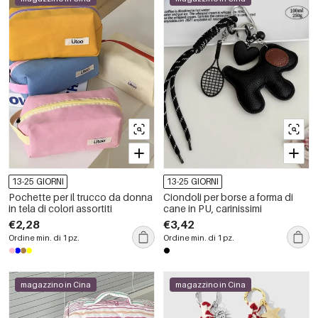
13-25 GIORNI
13-25 GIORNI
Pochette per il trucco da donna
Ciondoli per borse a forma di
in tela di colori assortiti
cane in PU, carinissimi
€2,28
€3,42
Ordine min. di 1 pz.
Ordine min. di 1 pz.
magazzino in Cina
magazzino in Cina