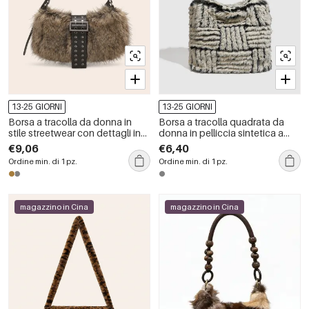
13-25 GIORNI
13-25 GIORNI
Borsa a tracolla da donna in
Borsa a tracolla quadrata da
stile streetwear con dettagli in
donna in pelliccia sintetica a
metallo, borchie, tinta unita e
righe, stile casual.
€9,06
€6,40
rivetti, effetto pelliccia sintetica.
Ordine min. di 1 pz.
Ordine min. di 1 pz.
magazzino in Cina
magazzino in Cina