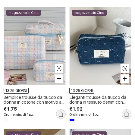
magazzino in Cina
magazzino in Cina
13-25 GIORNI
13-25 GIORNI
Semplice trousse da trucco da
Eleganti trousse da trucco da
donna in cotone con motivo a
donna in tessuto denim con
cuori e quadri.
fiocco.
€1,75
€1,92
Ordine min. di 1 pz.
Ordine min. di 1 pz.
magazzino in Cina
magazzino in Cina