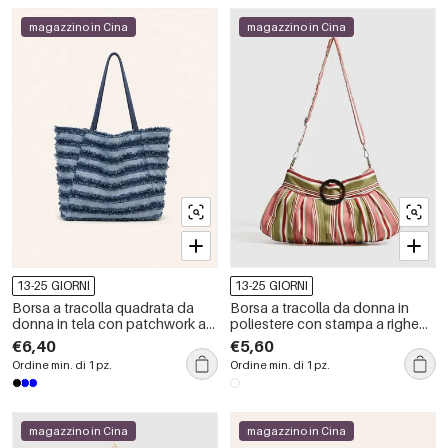
magazzino in Cina
magazzino in Cina
13-25 GIORNI
13-25 GIORNI
Borsa a tracolla quadrata da
Borsa a tracolla da donna in
donna in tela con patchwork a
poliestere con stampa a righe
tinta unita e strisce, stile casual.
multicolore, stile chic parigino.
€6,40
€5,60
Ordine min. di 1 pz.
Ordine min. di 1 pz.
magazzino in Cina
magazzino in Cina