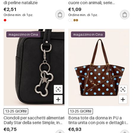
di perline natalizie
cuore con animali, serie
semplice e graziosa, con perline
€2,51
€1,09
e perle sintetiche.
Ordine min. di 1 pz.
Ordine min. di 1 pz.
magazzino in Cina
magazzino in Cina
13-25 GIORNI
13-25 GIORNI
Ciondoli per sacchetti alimentari
Borsa tote da donna in PU a
Daily Star della serie Simple, in
tinta unita con pois e dettagli in
lega,
metallo, stile casual.
€0,75
€6,93