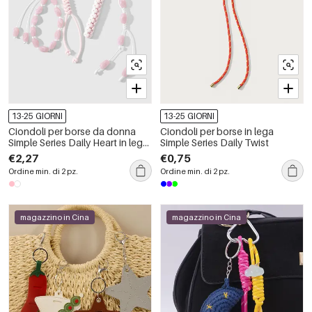
13-25 GIORNI
13-25 GIORNI
Ciondoli per borse da donna
Ciondoli per borse in lega
Simple Series Daily Heart in lega,
Simple Series Daily Twist
con perline a tinta unita.
€2,27
€0,75
Ordine min. di 2 pz.
Ordine min. di 2 pz.
magazzino in Cina
magazzino in Cina