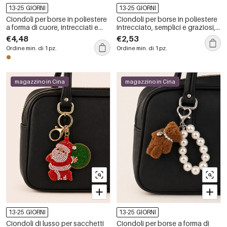
13-25 GIORNI
13-25 GIORNI
Ciondoli per borse in poliestere
Ciondoli per borse in poliestere
a forma di cuore, intrecciati e
intrecciato, semplici e graziosi, a
con un design semplice e
tema natalizio, in colori misti.
€4,48
€2,53
grazioso.
Ordine min. di 1 pz.
Ordine min. di 1 pz.
magazzino in Cina
magazzino in Cina
13-25 GIORNI
13-25 GIORNI
Ciondoli di lusso per sacchetti
Ciondoli per borse a forma di