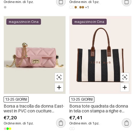
Ordine min. di 1 pz.
Ordine min. di 1 pz.
+1
magazzino in Cina
magazzino in Cina
13-25 GIORNI
13-25 GIORNI
Borsa a tracolla da donna East-
Borsa tote quadrata da donna
west in PVC con cuciture
in tela con stampa a righe e
trapuntate, dettagli in metallo e
pois, stile casual, senza lettere.
€7,20
€7,41
catena in tinta unita, stile casual.
Ordine min. di 1 pz.
Ordine min. di 1 pz.