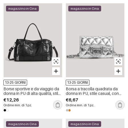
magazzino in Cina
magazzino in Cina
13-25 GIORNI
13-25 GIORNI
Borse sportive e da viaggio da
Borsa a tracolla quadrata da
donna in PU di alta qualità, stile
donna in PU, stile casual, con
casual, con dettagli in metallo e
cuciture trapuntate, dettagli in
€12,26
€6,67
borchie, tinta unita.
metallo e catena in tinta unita.
Ordine min. di 1 pz.
Ordine min. di 1 pz.
magazzino in Cina
magazzino in Cina