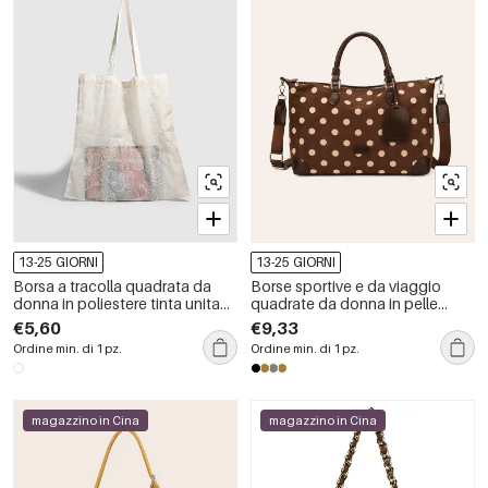
13-25 GIORNI
13-25 GIORNI
Borsa a tracolla quadrata da
Borse sportive e da viaggio
donna in poliestere tinta unita
quadrate da donna in pelle
con ricami floreali, stile chic
scamosciata a pois, stile chic
€5,60
€9,33
parigino.
parigino, tinta unita.
Ordine min. di 1 pz.
Ordine min. di 1 pz.
magazzino in Cina
magazzino in Cina