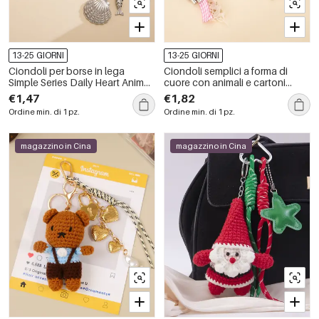
13-25 GIORNI
13-25 GIORNI
Ciondoli per borse in lega
Ciondoli semplici a forma di
Simple Series Daily Heart Animal
cuore con animali e cartoni
Oceanic Style Beads Chain Shell
animati per sacchetti di plastica.
€1,47
€1,82
Fish Starfish.
Ordine min. di 1 pz.
Ordine min. di 1 pz.
magazzino in Cina
magazzino in Cina