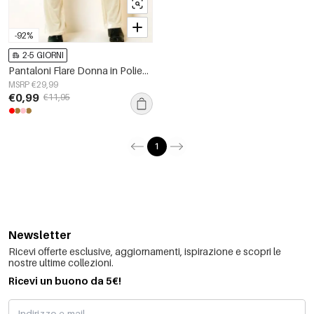
-92%
2-5 GIORNI
Pantaloni Flare Donna in Poliestere Design Elegante con Vita Alta
MSRP €29,99
€0,99
€11,95
1
Newsletter
Ricevi offerte esclusive, aggiornamenti, ispirazione e scopri le
nostre ultime collezioni.
Ricevi un buono da 5€!