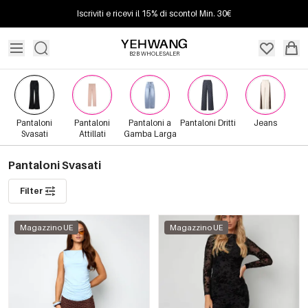
Iscriviti e ricevi il 15% di sconto! Min. 30€
B2B WHOLESALER
Pantaloni
Pantaloni
Pantaloni a
Pantaloni Dritti
Jeans
Svasati
Attillati
Gamba Larga
Pantaloni Svasati
Filter
Magazzino UE
Magazzino UE