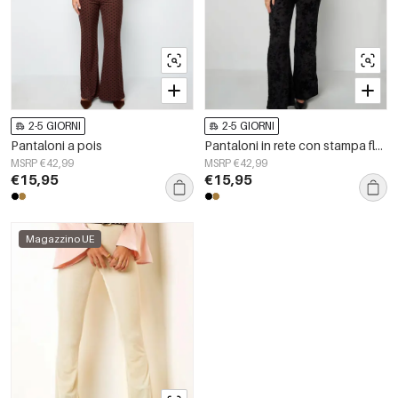
2-5 GIORNI
2-5 GIORNI
Pantaloni a pois
Pantaloni in rete con stampa floreale in pelle scamosciata pensati per abbinarsi
MSRP €42,99
MSRP €42,99
€15,95
€15,95
Magazzino UE