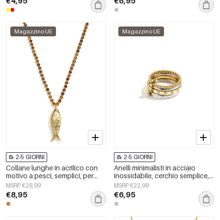
€4,95
€6,95
Magazzino UE
Magazzino UE
2-5 GIORNI
2-5 GIORNI
Collane lunghe in acrilico con
Anelli minimalisti in acciaio
motivo a pesci, semplici, per
inossidabile, cerchio semplice,
tutti i giorni, della serie Simple,
serie Daily Simple, gioielli da
MSRP €28,99
MSRP €22,99
gioielli da donna.
donna
€8,95
€6,95