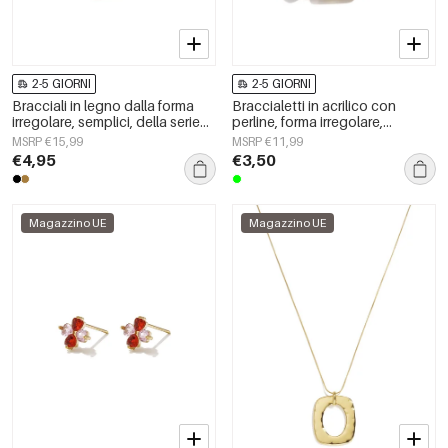
2-5 GIORNI
2-5 GIORNI
Bracciali in legno dalla forma
Braccialetti in acrilico con
irregolare, semplici, della serie
perline, forma irregolare,
Simple, per tutti i giorni, gioielli
semplici, per tutti i giorni, serie
MSRP €15,99
MSRP €11,99
da donna.
Simple, gioielli da donna
€4,95
€3,50
Magazzino UE
Magazzino UE