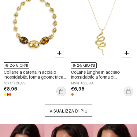
2-5 GIORNI
2-5 GIORNI
Collane a catena in acciaio
Collane lunghe in acciaio
inossidabile, forma geometrica,
inossidabile a forma di
semplici, serie &quot;Daily
serpente, semplici, della serie
MSRP €28,99
MSRP €22,99
Simple&quot;, gioielli da donna
Simple Daily, gioielli da donna
€8,95
€6,95
VISUALIZZA DI PIÙ