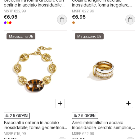
perline in acciaio inossidabile,
inossidabile, forma irregolare,
semplici, della serie Daily
semplici, serie Simple Daily,
MSRP €22,99
MSRP €22,99
Simple, gioielli da donna.
gioielli da donna
€6,95
€6,95
Magazzino UE
Magazzino UE
2-5 GIORNI
2-5 GIORNI
Bracciali a catena in acciaio
Anelli minimalisti in acciaio
inossidabile, forma geometrica,
inossidabile, cerchio semplice,
semplici, serie Simple, gioielli da
serie Daily Simple, gioielli da
MSRP €15,99
MSRP €22,99
donna per tutti i giorni.
donna