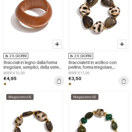
2-5 GIORNI
2-5 GIORNI
Bracciali in legno dalla forma
Braccialetti in acrilico con
irregolare, semplici, della serie
perline, forma irregolare,
Simple, per tutti i giorni, gioielli
semplici, per tutti i giorni, serie
MSRP €15,99
MSRP €11,99
da donna.
Simple, gioielli da donna
€4,95
€3,50
Magazzino UE
Magazzino UE