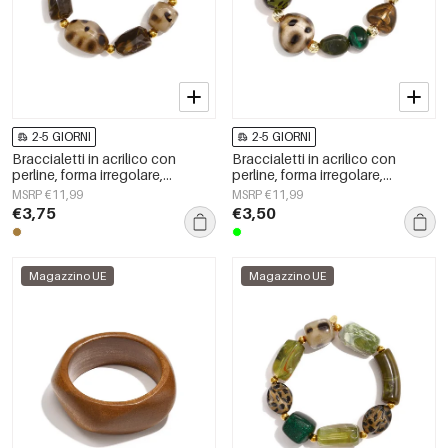
2-5 GIORNI
2-5 GIORNI
Braccialetti in acrilico con
Braccialetti in acrilico con
perline, forma irregolare,
perline, forma irregolare,
semplici, per tutti i giorni, serie
semplici, per tutti i giorni, serie
MSRP €11,99
MSRP €11,99
Simple, gioielli da donna
Simple, gioielli da donna
€3,75
€3,50
Magazzino UE
Magazzino UE