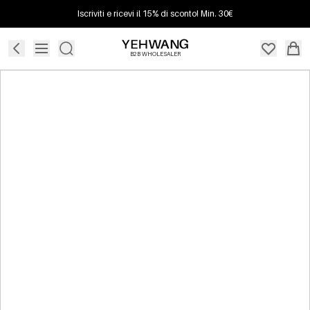
Iscriviti e ricevi il 15% di sconto! Min. 30€
B2B WHOLESALER