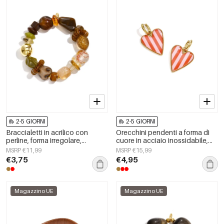
2-5 GIORNI
2-5 GIORNI
Braccialetti in acrilico con
Orecchini pendenti a forma di
perline, forma irregolare,
cuore in acciaio inossidabile,
semplici, per tutti i giorni, serie
serie Simple Daily Simple, gioielli
MSRP €11,99
MSRP €15,99
Simple, gioielli da donna
da donna
€3,75
€4,95
Magazzino UE
Magazzino UE