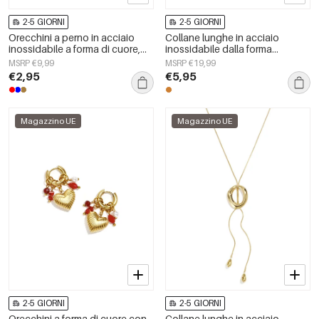
2-5 GIORNI
2-5 GIORNI
Orecchini a perno in acciaio
Collane lunghe in acciaio
inossidabile a forma di cuore,
inossidabile dalla forma
semplici, della serie Daily
geometrica, semplici, della serie
MSRP €9,99
MSRP €19,99
Simple, gioielli da donna.
Simple, perfette per tutti i giorni.
€2,95
€5,95
Gioielli da donna.
Magazzino UE
Magazzino UE
2-5 GIORNI
2-5 GIORNI
Orecchini a forma di cuore con
Collane lunghe in acciaio