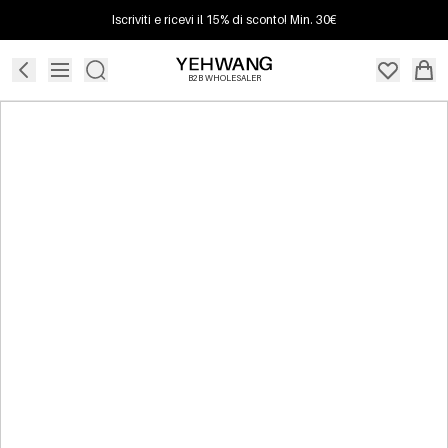
Iscriviti e ricevi il 15% di sconto! Min. 30€
B2B WHOLESALER