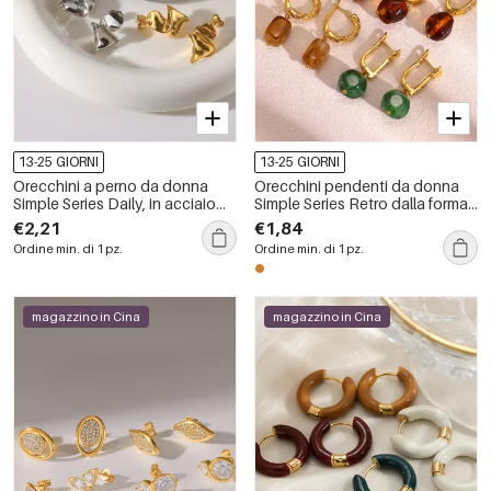
13-25 GIORNI
13-25 GIORNI
Orecchini a perno da donna
Orecchini pendenti da donna
Simple Series Daily, in acciaio
Simple Series Retro dalla forma
inossidabile, impermeabili, color
irregolare, color oro rame.
€2,21
€1,84
oro, con forma geometrica.
Ordine min. di 1 pz.
Ordine min. di 1 pz.
magazzino in Cina
magazzino in Cina