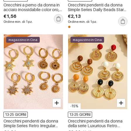
Orecchini a perno da donna in
Orecchini pendenti da donna
acciaio inossidabile color oro,
Simple Series Daily Beads Star
impermeabili, dalla forma
in acciaio inossidabile color oro
€1,56
€2,13
geometrica e con zirconi.
impermeabile con pietra
Ordine min. di 1 pz.
Ordine min. di 1 pz.
naturale
magazzino in Cina
magazzino in Cina
-15%
13-25 GIORNI
13-25 GIORNI
Orecchini pendenti da donna
Orecchini pendenti da donna
Simple Series Retro Irregular
della serie Luxurious Retro
Shape Sun in acciaio
Circle in acciaio inossidabile