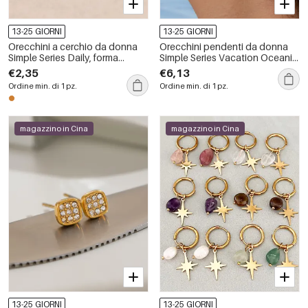
13-25 GIORNI
13-25 GIORNI
Orecchini a cerchio da donna
Orecchini pendenti da donna
Simple Series Daily, forma
Simple Series Vacation Oceanic
irregolare, colori misti rame e
Style Fish Starfish Coral in
€2,35
€6,13
oro.
acciaio inossidabile
Ordine min. di 1 pz.
Ordine min. di 1 pz.
impermeabile
magazzino in Cina
magazzino in Cina
13-25 GIORNI
13-25 GIORNI