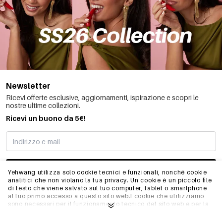
Newsletter
Ricevi offerte esclusive, aggiornamenti, ispirazione e scopri le
nostre ultime collezioni.
Ricevi un buono da 5€!
MI STO REGISTRANDO
Yehwang utilizza solo cookie tecnici e funzionali, nonché cookie
analitici che non violano la tua privacy. Un cookie è un piccolo file
di testo che viene salvato sul tuo computer, tablet o smartphone
al tuo primo accesso a questo sito web.I cookie che utilizziamo
INFO
sono necessari per il funzionamento tecnico del sito web e per la
facilità d'uso. Consentono al sito web di funzionare correttamente
e di ricordare, ad esempio, le impostazioni preferite. Ci