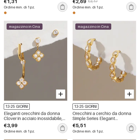
€1,31
€2,69
€3,17
inossidabile impermeabile color
impermeabile color oro.
Ordine min. di 1 pz.
Ordine min. di 1 pz.
oro
magazzino in Cina
magazzino in Cina
13-25 GIORNI
13-25 GIORNI
Eleganti orecchini da donna
Orecchini a cerchio da donna
Clover in acciaio inossidabile,
Simple Series Elegant
impermeabili, color oro, con
Patchwork Circle in acciaio
€3,99
€5,51
zirconi.
inossidabile impermeabile.
Ordine min. di 1 pz.
Ordine min. di 1 pz.