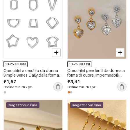
13-25 GIORNI
13-25 GIORNI
Orecchini a cerchio da donna
Orecchini pendenti da donna a
Simple Series Daily dalla forma
forma di cuore, impermeabili,
irregolare, in acciaio
color oro, con zirconi.
€1,57
€3,41
inossidabile e impermeabili.
Ordine min. di 2 pz.
Ordine min. di 1 pz.
magazzino in Cina
magazzino in Cina