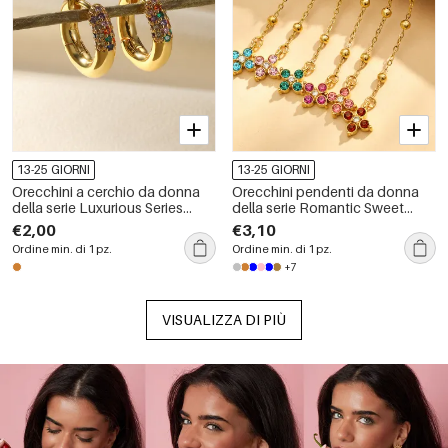
13-25 GIORNI
13-25 GIORNI
Orecchini a cerchio da donna
Orecchini pendenti da donna
della serie Luxurious Series
della serie Romantic Sweet
Simple Circle Lines in rame color
Flower in acciaio inossidabile,
€2,00
€3,10
oro con zirconi
impermeabili, color oro, con
Ordine min. di 1 pz.
Ordine min. di 1 pz.
zirconi.
+7
VISUALIZZA DI PIÙ