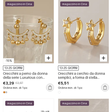
magazzino in Cina
magazzino in Cina
-15%
13-25 GIORNI
13-25 GIORNI
Orecchini a perno da donna
Orecchini a cerchio da donna
della serie Luxurious con
semplici, a forma di stella
nappina, in acciaio inossidabile,
geometrica, in acciaio
€3,29
€5,51
€3,87
impermeabili, color oro e strass.
inossidabile, impermeabili, color
Ordine min. di 1 pz.
Ordine min. di 1 pz.
oro, con strass.
magazzino in Cina
magazzino in Cina