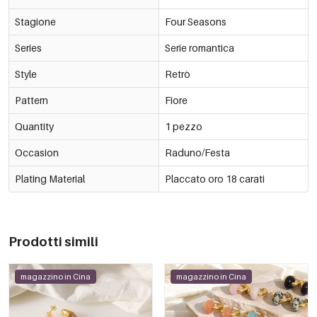
Stagione
Four Seasons
Series
Serie romantica
Style
Retrò
Pattern
Fiore
Quantity
1 pezzo
Occasion
Raduno/Festa
Plating Material
Placcato oro 18 carati
Prodotti simili
magazzino in Cina
magazzino in Cina