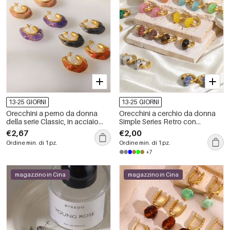
13-25 GIORNI
13-25 GIORNI
Orecchini a perno da donna
Orecchini a cerchio da donna
della serie Classic, in acciaio
Simple Series Retro con
inossidabile, impermeabili, color
sfumatura di colore, in acciaio
€2,67
€2,00
oro, con forma geometrica retrò.
inossidabile, impermeabili, color
Ordine min. di 1 pz.
Ordine min. di 1 pz.
oro e pietra naturale.
+7
magazzino in Cina
magazzino in Cina