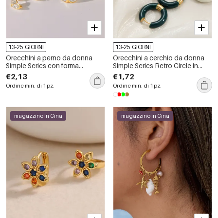
13-25 GIORNI
13-25 GIORNI
Orecchini a perno da donna
Orecchini a cerchio da donna
Simple Series con forma
Simple Series Retro Circle in
geometrica, in acciaio
acciaio inossidabile
€2,13
€1,72
inossidabile, impermeabili, color
impermeabile color oro.
Ordine min. di 1 pz.
Ordine min. di 1 pz.
oro e strass.
magazzino in Cina
magazzino in Cina