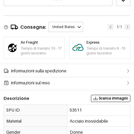
Consegna:
1/1
United States
Air Freight
Express
Tempo di transito 10 - 17
Tempo di transito 8 - 15
giorni lavorativi
giorni lavorativi
Informazioni sulla spedizione
Informazioni sul reso
Descrizione
Scarica immagini
SPU ID
53511
Material
Acciaio inossidabile
Gender
Donne