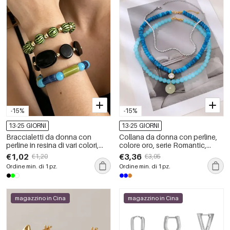
-15%
-15%
13-25 GIORNI
13-25 GIORNI
Braccialetti da donna con
Collana da donna con perline,
perline in resina di vari colori,
colore oro, serie Romantic,
stile retrò, dalla forma irregolare
Daily Beads Circle, pietre
€1,02
€3,36
€1,20
€3,95
e semplice.
naturali.
Ordine min. di 1 pz.
Ordine min. di 1 pz.
magazzino in Cina
magazzino in Cina