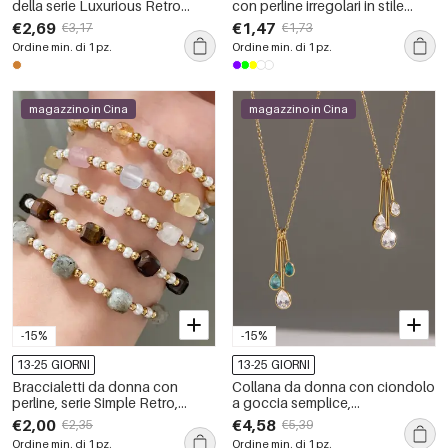
della serie Luxurious Retro
con perline irregolari in stile
Circle in acciaio inossidabile
retrò, in acciaio inossidabile,
€2,69
€1,47
€3,17
€1,73
impermeabile color oro.
impermeabili, color oro, con
Ordine min. di 1 pz.
Ordine min. di 1 pz.
pietre naturali, serie Simple.
magazzino in Cina
magazzino in Cina
-15%
-15%
13-25 GIORNI
13-25 GIORNI
Braccialetti da donna con
Collana da donna con ciondolo
perline, serie Simple Retro,
a goccia semplice,
colore sfumato, pietre naturali,
impermeabile, color oro, con
€2,00
€4,58
€2,35
€5,39
colore oro.
zirconi, in acciaio inossidabile.
Ordine min. di 1 pz.
Ordine min. di 1 pz.