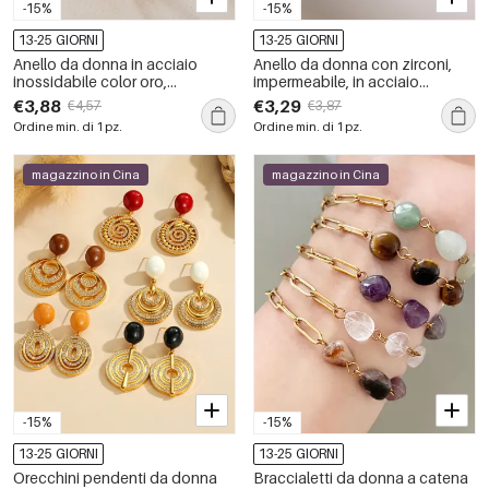
-15%
-15%
13-25 GIORNI
13-25 GIORNI
Anello da donna in acciaio
Anello da donna con zirconi,
inossidabile color oro,
impermeabile, in acciaio
impermeabile, con zirconi e
inossidabile color oro, con
€3,88
€3,29
€4,57
€3,87
forma geometrica semplice.
nappa a goccia e pietre
Ordine min. di 1 pz.
Ordine min. di 1 pz.
preziose.
magazzino in Cina
magazzino in Cina
-15%
-15%
13-25 GIORNI
13-25 GIORNI
Orecchini pendenti da donna
Braccialetti da donna a catena