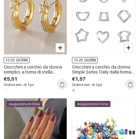
13-25 GIORNI
13-25 GIORNI
Orecchini a cerchio da donna
Orecchini a cerchio da donna
semplici, a forma di stella
Simple Series Daily dalla forma
geometrica, in acciaio
irregolare, in acciaio
€5,51
€1,57
inossidabile, impermeabili, color
inossidabile e impermeabili.
Ordine min. di 1 pz.
Ordine min. di 2 pz.
oro, con strass.
magazzino in Cina
magazzino in Cina