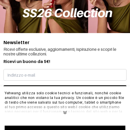
Newsletter
Ricevi offerte esclusive, aggiornamenti, ispirazione e scopri le
nostre ultime collezioni.
Ricevi un buono da 5€!
MI STO REGISTRANDO
Yehwang utilizza solo cookie tecnici e funzionali, nonché cookie
analitici che non violano la tua privacy. Un cookie è un piccolo file
di testo che viene salvato sul tuo computer, tablet o smartphone
al tuo primo accesso a questo sito web.I cookie che utilizziamo
INFO
sono necessari per il funzionamento tecnico del sito web e per la
facilità d'uso. Consentono al sito web di funzionare correttamente
e di ricordare, ad esempio, le impostazioni preferite. Ci
permettono anche di ottimizzare il nostro sito web.Per garantire
GENERALE