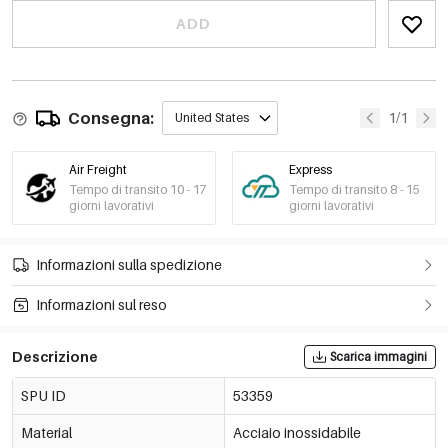
ADD
Consegna:
1/1
United States
Air Freight
Express
Tempo di transito 10 - 17
Tempo di transito 8 - 15
giorni lavorativi
giorni lavorativi
Informazioni sulla spedizione
Informazioni sul reso
Descrizione
Scarica immagini
SPU ID
53359
Material
Acciaio inossidabile