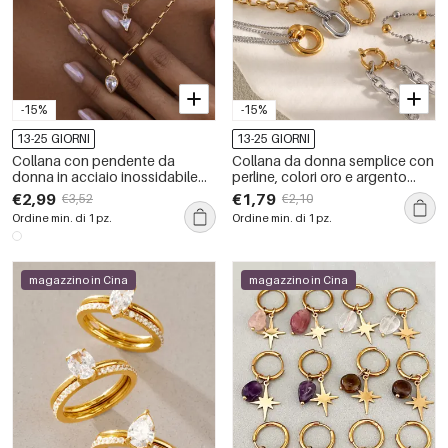
-15%
-15%
13-25 GIORNI
13-25 GIORNI
Collana con pendente da
Collana da donna semplice con
donna in acciaio inossidabile
perline, colori oro e argento
color oro, impermeabile, con
misti, in acciaio inossidabile,
€2,99
€1,79
€3,52
€2,10
zirconi e forma geometrica
impermeabile.
Ordine min. di 1 pz.
Ordine min. di 1 pz.
semplice.
magazzino in Cina
magazzino in Cina