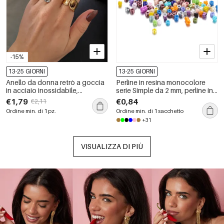
-15%
13-25 GIORNI
13-25 GIORNI
Anello da donna retrò a goccia
Perline in resina monocolore
in acciaio inossidabile,
serie Simple da 2 mm, perline in
impermeabile, color oro, con
resina fai da te
€1,79
€0,84
€2,11
pietra naturale.
Ordine min. di 1 pz.
Ordine min. di 1 sacchetto
+31
VISUALIZZA DI PIÙ