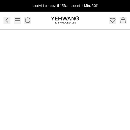
Iscriviti e ricevi il 15% di sconto! Min. 30€
B2B WHOLESALER