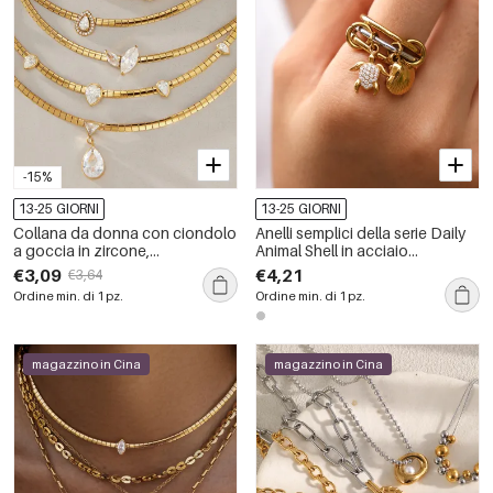
-15%
13-25 GIORNI
13-25 GIORNI
Collana da donna con ciondolo
Anelli semplici della serie Daily
a goccia in zircone,
Animal Shell in acciaio
impermeabile, in acciaio
inossidabile impermeabile color
€3,09
€4,21
€3,64
inossidabile color oro.
oro.
Ordine min. di 1 pz.
Ordine min. di 1 pz.
magazzino in Cina
magazzino in Cina