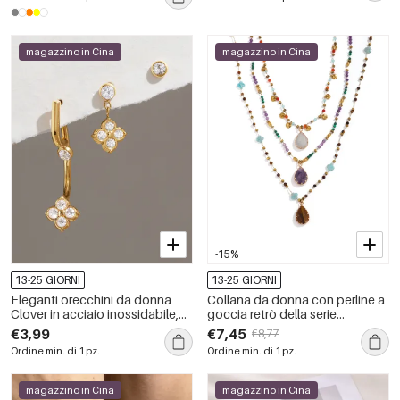
magazzino in Cina
magazzino in Cina
-15%
13-25 GIORNI
13-25 GIORNI
Eleganti orecchini da donna
Collana da donna con perline a
Clover in acciaio inossidabile,
goccia retrò della serie
impermeabili, color oro, con
Romantic, in pietra naturale
€3,99
€7,45
€8,77
zirconi.
color oro.
Ordine min. di 1 pz.
Ordine min. di 1 pz.
magazzino in Cina
magazzino in Cina