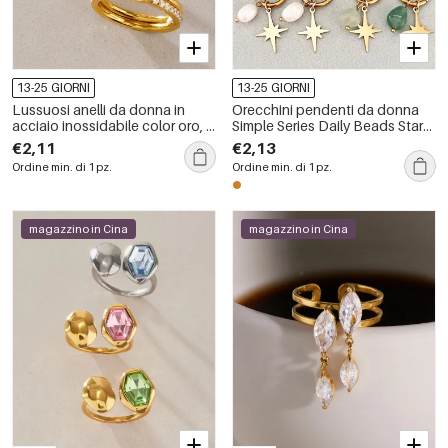
13-25 GIORNI
13-25 GIORNI
Lussuosi anelli da donna in
Orecchini pendenti da donna
acciaio inossidabile color oro, a
Simple Series Daily Beads Star
forma ellittica, impermeabili, con
in acciaio inossidabile color oro
€2,11
€2,13
strass e zirconi.
impermeabile con pietra
Ordine min. di 1 pz.
Ordine min. di 1 pz.
naturale
magazzino in Cina
magazzino in Cina