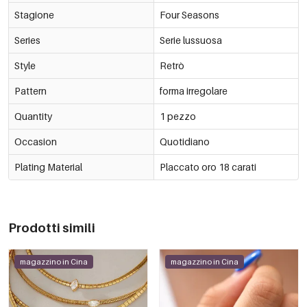
Stagione
Four Seasons
Series
Serie lussuosa
Style
Retrò
Pattern
forma irregolare
Quantity
1 pezzo
Occasion
Quotidiano
Plating Material
Placcato oro 18 carati
Prodotti simili
magazzino in Cina
magazzino in Cina