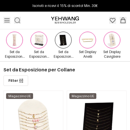
Iscriviti e ricevi il 15% di sconto! Min. 30€
B2B WHOLESALER
Set da
Set da
Set da
Set Display
Set Display
Esposizione
Esposizione
Esposizione
Anelli
Cavigliere
per Bracciali
per Orecchini
per Collane
Set da Esposizione per Collane
Filter
Magazzino UE
Magazzino UE