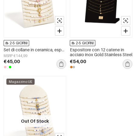
2-5 GIORNI
2-5 GIORNI
Set di collane in ceramica, espositore, serie floreale, vacanza, romantico, per tutti i giorni, gioielli da donna
Espositore con 12 catene in
acciaio inox Gold Stainless Steel
MSRP €144,99
€45,00
€54,00
Magazzino UE
Out Of Stock