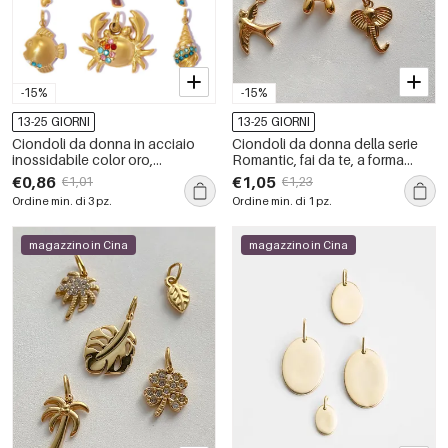
-15%
-15%
13-25 GIORNI
13-25 GIORNI
Ciondoli da donna in acciaio
Ciondoli da donna della serie
inossidabile color oro,
Romantic, fai da te, a forma
impermeabili, stile vacanziero
irregolare di serpente, in acciaio
€0,86
€1,05
€1,01
€1,23
oceanico, con strass.
inossidabile, impermeabili,
Ordine min. di 3 pz.
Ordine min. di 1 pz.
colore oro.
magazzino in Cina
magazzino in Cina