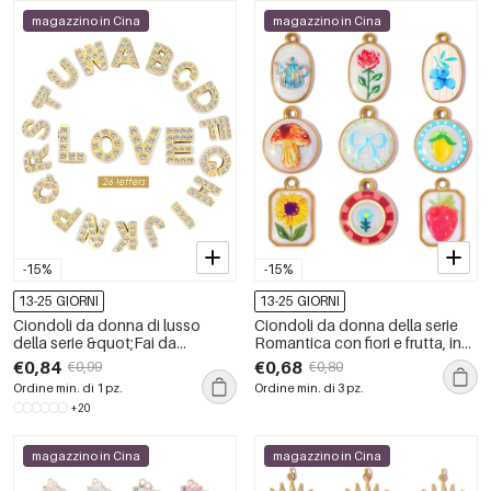
magazzino in Cina
magazzino in Cina
-15%
-15%
13-25 GIORNI
13-25 GIORNI
Ciondoli da donna di lusso
Ciondoli da donna della serie
della serie &quot;Fai da
Romantica con fiori e frutta, in
te&quot; con lettere, in acciaio
acciaio inossidabile
€0,84
€0,68
€0,99
€0,80
inossidabile, impermeabili, color
impermeabile color oro.
Ordine min. di 1 pz.
Ordine min. di 3 pz.
oro e con zirconi.
+20
magazzino in Cina
magazzino in Cina