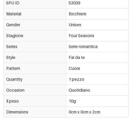
SPU ID
53039
Material
Bicchiere
Gender
Unisex
Stagione
Four Seasons
Series
Serie romantica
Style
Fai da te
Pattern
Cuore
Quantity
1 pezzo
Occasion
Quotidiano
Il peso
10g
Dimensions
0cm x 0cm x 2cm