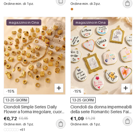
inossidabile, impermeabili, color
inossidabile impermeabile color
Ordine min. di 1 pz.
Ordine min. di 3 pz.
oro, con perle artificiali.
oro.
magazzino in Cina
magazzino in Cina
-15%
-15%
13-25 GIORNI
13-25 GIORNI
Ciondoli Simple Series Daily
Ciondoli da donna impermeabili
Flower a forma irregolare, cuore
della serie Romantic Series Fai
e corona, in acciaio inossidabile
da te con lettere, cuori,
€0,72
€1,09
€0,85
€1,28
impermeabile color oro.
rettangolari ed ellittici in acciaio
Ordine min. di 1 pz.
Ordine min. di 1 pz.
inossidabile.
+61