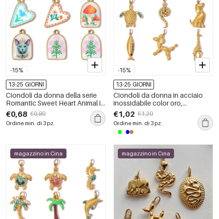
-15%
-15%
13-25 GIORNI
13-25 GIORNI
Ciondoli da donna della serie
Ciondoli da donna in acciaio
Romantic Sweet Heart Animal in
inossidabile color oro,
acciaio inossidabile
impermeabili, a forma di pesce,
€0,68
€1,02
€0,80
€1,20
impermeabile color oro.
stile vacanziero oceanico, con
Ordine min. di 3 pz.
Ordine min. di 3 pz.
strass.
magazzino in Cina
magazzino in Cina