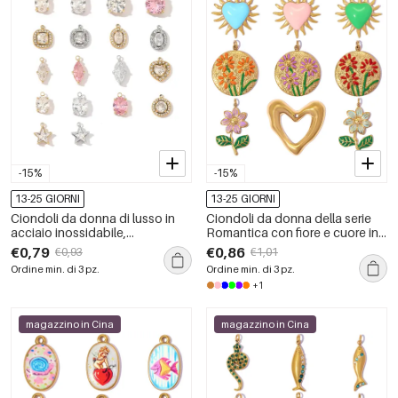
-15%
-15%
13-25 GIORNI
13-25 GIORNI
Ciondoli da donna di lusso in
Ciondoli da donna della serie
acciaio inossidabile,
Romantica con fiore e cuore in
impermeabili e dalla forma
smalto, in acciaio inossidabile,
€0,79
€0,86
€0,93
€1,01
geometrica semplice, con
impermeabili, colore oro.
Ordine min. di 3 pz.
Ordine min. di 3 pz.
zirconi, della serie Luxurious.
+1
magazzino in Cina
magazzino in Cina