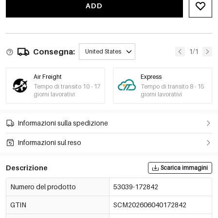
53039-172848
ADD
€0,87
53039-172849
€0,87
53039-172850
Consegna:
1/1
United States
€0,87
53039-172851
Air Freight
Express
Tempo di transito 10 - 17
Tempo di transito 8 - 15
giorni lavorativi
giorni lavorativi
€0,87
53039-172852
Informazioni sulla spedizione
€0,87
53039-172853
Informazioni sul reso
Descrizione
Scarica immagini
Numero del prodotto
53039-172842
GTIN
SCM202606040172842