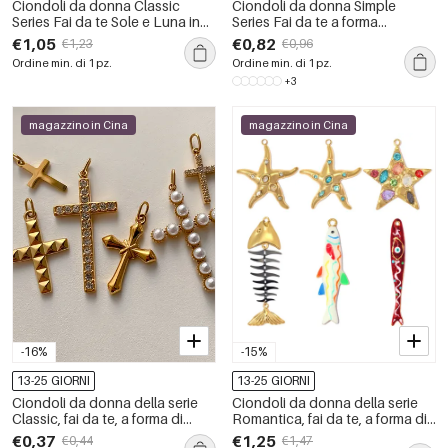
Ciondoli da donna Classic
Ciondoli da donna Simple
Series Fai da te Sole e Luna in
Series Fai da te a forma
acciaio inossidabile
irregolare di cuore, frutto,
€1,05
€0,82
€1,23
€0,96
impermeabile color oro
guscio di ciliegia, in acciaio
Ordine min. di 1 pz.
Ordine min. di 1 pz.
inossidabile, impermeabili,
+3
colore oro.
magazzino in Cina
magazzino in Cina
-16%
-15%
13-25 GIORNI
13-25 GIORNI
Ciondoli da donna della serie
Ciondoli da donna della serie
Classic, fai da te, a forma di
Romantica, fai da te, a forma di
cuore e croce, in acciaio
pesce e stella marina, in acciaio
€0,37
€1,25
€0,44
€1,47