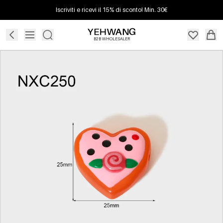
Iscriviti e ricevi il 15% di sconto! Min. 30€
B2B WHOLESALER