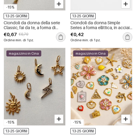
-15%
13-25 GIORNI
13-25 GIORNI
Ciondoli da donna della serie
Ciondoli da donna Simple
Classic, fai da te, a forma di
Series a forma ellittica, in acciaio
foglia, in acciaio inossidabile,
inossidabile impermeabile color
€0,67
€0,42
€0,79
impermeabili, colore oro.
oro.
Ordine min. di 1 pz.
Ordine min. di 1 pz.
magazzino in Cina
magazzino in Cina
-15%
-15%
13-25 GIORNI
13-25 GIORNI