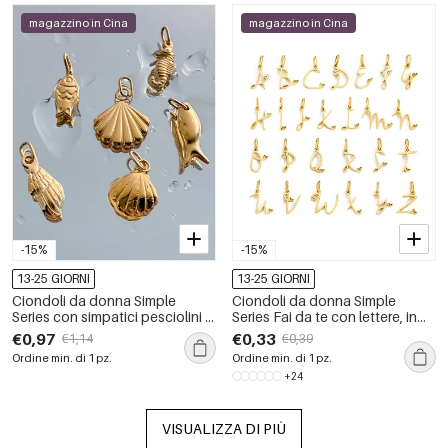
magazzino in Cina
magazzino in Cina
-15%
-15%
13-25 GIORNI
13-25 GIORNI
Ciondoli da donna Simple
Ciondoli da donna Simple
Series con simpatici pesciolini e
Series Fai da te con lettere, in
stelle marine in acciaio
acciaio inossidabile
€0,97
€0,33
€1,14
€0,39
inossidabile, impermeabili e
impermeabile color oro.
Ordine min. di 1 pz.
Ordine min. di 1 pz.
color oro.
+24
VISUALIZZA DI PIÙ