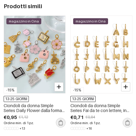
Prodotti simili
magazzino in Cina
magazzino in Cina
-15%
-15%
13-25 GIORNI
13-25 GIORNI
Ciondoli da donna Simple
Ciondoli da donna Simple
Series Daily Flower dalla forma
Series Fai da te con lettere, in
irregolare, in acciaio
acciaio inossidabile
€0,95
€0,71
€1,12
€0,84
inossidabile impermeabile color
impermeabile color oro.
Ordine min. di 1 pz.
Ordine min. di 1 pz.
oro con strass.
+13
+16