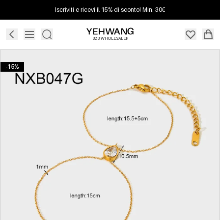
Iscriviti e ricevi il 15% di sconto! Min. 30€
B2B WHOLESALER
-15%