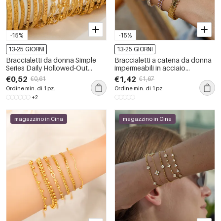
-15%
-15%
13-25 GIORNI
13-25 GIORNI
Braccialetti da donna Simple
Braccialetti a catena da donna
Series Daily Hollowed-Out
impermeabili in acciaio
Chain in acciaio inossidabile
inossidabile rettangolare con
€0,52
€1,42
€0,61
€1,67
impermeabile color oro
catena semplice da giorno, 1
Ordine min. di 1 pz.
Ordine min. di 1 pz.
pezzo
+2
magazzino in Cina
magazzino in Cina