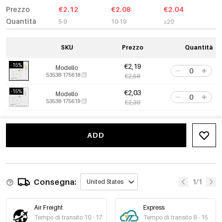
Prezzo
€2.12
€2.08
€2.04
Quantità
5-9
10-19
≥20
SKU
Prezzo
Quantità
-15%
€2,19
Modello
53538-175618
€2,58
-15%
€2,03
Modello
53538-175619
€2,39
ADD
Consegna:
1/1
United States
Air Freight
Express
Tempo di transito 10 - 17
Tempo di transito 8 - 15