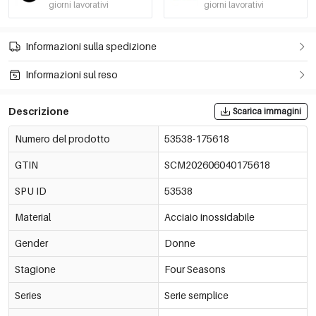
giorni lavorativi
giorni lavorativi
Informazioni sulla spedizione
Informazioni sul reso
Descrizione
Scarica immagini
Numero del prodotto
53538-175618
GTIN
SCM202606040175618
SPU ID
53538
Material
Acciaio inossidabile
Gender
Donne
Stagione
Four Seasons
Series
Serie semplice