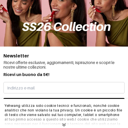
Newsletter
Ricevi offerte esclusive, aggiornamenti, ispirazione e scopri le
nostre ultime collezioni.
Ricevi un buono da 5€!
MI STO REGISTRANDO
Yehwang utilizza solo cookie tecnici e funzionali, nonché cookie
analitici che non violano la tua privacy. Un cookie è un piccolo file
di testo che viene salvato sul tuo computer, tablet o smartphone
al tuo primo accesso a questo sito web.I cookie che utilizziamo
INFO
sono necessari per il funzionamento tecnico del sito web e per la