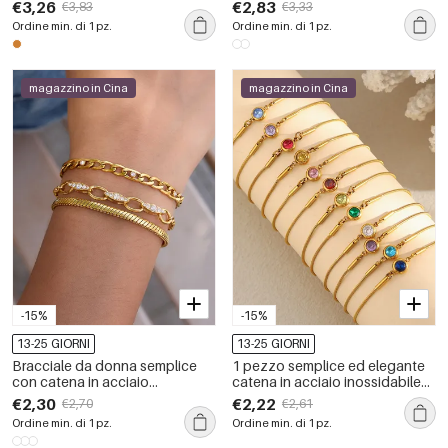
inossidabile di forma irregolare,
irregolare, in acciaio
€3,26
€2,83
€3,83
€3,33
1 pezzo
inossidabile impermeabile,
Ordine min. di 1 pz.
Ordine min. di 1 pz.
colore oro.
magazzino in Cina
magazzino in Cina
-15%
-15%
13-25 GIORNI
13-25 GIORNI
Bracciale da donna semplice
1 pezzo semplice ed elegante
con catena in acciaio
catena in acciaio inossidabile
inossidabile, impermeabile,
impermeabile color oro
€2,30
€2,22
€2,70
€2,61
color oro e strass.
braccialetti a catena da donna
Ordine min. di 1 pz.
Ordine min. di 1 pz.