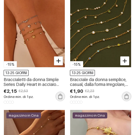
-15%
-15%
13-25 GIORNI
13-25 GIORNI
Braccialetti da donna Simple
Bracciale da donna semplice,
Series Daily Heart in acciaio
casual, dalla forma irregolare,
inossidabile impermeabile color
con linee patchwork, in acciaio
€2,15
€1,90
€2,53
€2,23
oro con catena.
inossidabile impermeabile color
Ordine min. di 1 pz.
Ordine min. di 1 pz.
oro.
magazzino in Cina
magazzino in Cina