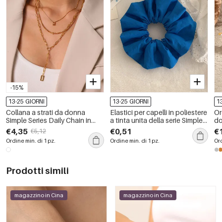
-15%
13-25 GIORNI
13-25 GIORNI
1
Collana a strati da donna
Elastici per capelli in poliestere
Or
Simple Series Daily Chain in
a tinta unita della serie Simple
do
acciaio inossidabile
Daily Flower
st
€4,35
€0,51
€
€5,12
impermeabile color oro
e 
Ordine min. di 1 pz.
Ordine min. di 1 pz.
Ord
Prodotti simili
magazzino in Cina
magazzino in Cina