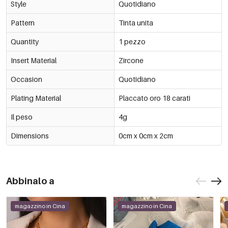
Style
Quotidiano
Pattern
Tinta unita
Quantity
1 pezzo
Insert Material
Zircone
Occasion
Quotidiano
Plating Material
Placcato oro 18 carati
Il peso
4g
Dimensions
0cm x 0cm x 2cm
Abbinalo a
magazzino in Cina
magazzino in Cina