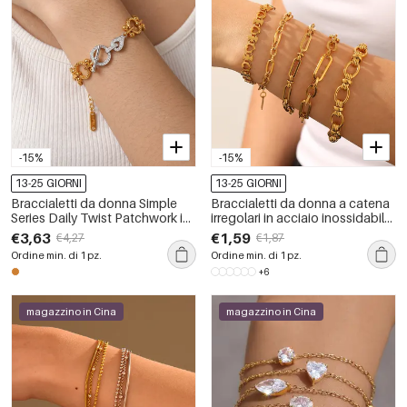
-15%
-15%
13-25 GIORNI
13-25 GIORNI
Braccialetti da donna Simple
Braccialetti da donna a catena
Series Daily Twist Patchwork in
irregolari in acciaio inossidabile,
acciaio inossidabile
impermeabili, color oro, per tutti
€3,63
€1,59
€4,27
€1,87
impermeabile color oro con
i giorni.
Ordine min. di 1 pz.
Ordine min. di 1 pz.
catena.
+6
magazzino in Cina
magazzino in Cina