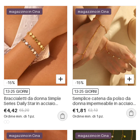
magazzino in Cina
magazzino in Cina
-15%
-15%
13-25 GIORNI
13-25 GIORNI
Braccialetti da donna Simple
Semplice catena da polso da
Series Daily Star in acciaio
donna impermeabile in acciaio
inossidabile impermeabile color
inossidabile.
€4,42
€1,81
€5,20
€2,13
oro con catena
Ordine min. di 1 pz.
Ordine min. di 1 pz.
magazzino in Cina
magazzino in Cina