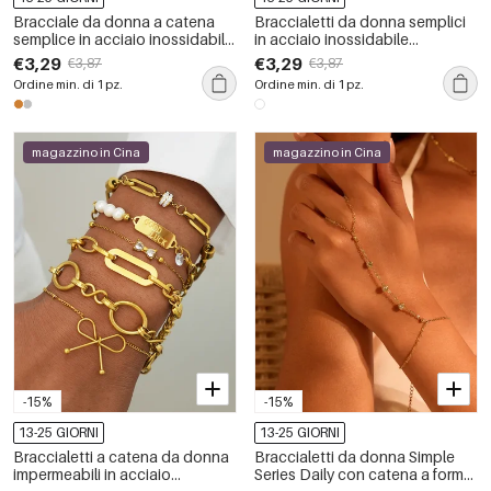
Bracciale da donna a catena
Braccialetti da donna semplici
semplice in acciaio inossidabile
in acciaio inossidabile
impermeabile color oro
impermeabile color oro con
€3,29
€3,29
€3,87
€3,87
catena
Ordine min. di 1 pz.
Ordine min. di 1 pz.
magazzino in Cina
magazzino in Cina
-15%
-15%
13-25 GIORNI
13-25 GIORNI
Braccialetti a catena da donna
Braccialetti da donna Simple
impermeabili in acciaio
Series Daily con catena a forma