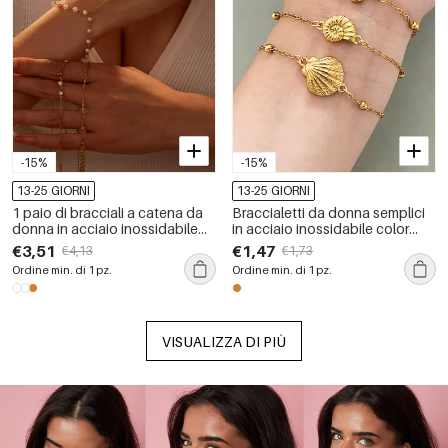
-15%
-15%
13-25 GIORNI
13-25 GIORNI
1 paio di bracciali a catena da
Braccialetti da donna semplici
donna in acciaio inossidabile
in acciaio inossidabile color
color oro, eleganti e semplici,
oro, impermeabili, stile
€3,51
€1,47
€4,13
€1,73
impermeabili
oceanico.
Ordine min. di 1 pz.
Ordine min. di 1 pz.
VISUALIZZA DI PIÙ