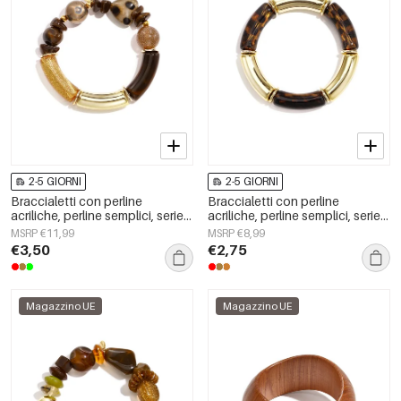
2-5 GIORNI
2-5 GIORNI
Braccialetti con perline
Braccialetti con perline
acriliche, perline semplici, serie
acriliche, perline semplici, serie
Simple Daily, gioielli da donna
Simple Daily, gioielli da donna
MSRP €11,99
MSRP €8,99
€3,50
€2,75
Magazzino UE
Magazzino UE