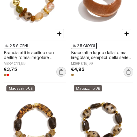
2-5 GIORNI
2-5 GIORNI
Braccialetti in acrilico con
Bracciali in legno dalla forma
perline, forma irregolare,
irregolare, semplici, della serie
semplici, per tutti i giorni, serie
Simple, per tutti i giorni, gioielli
MSRP €11,99
MSRP €15,99
Simple, gioielli da donna
da donna.
€3,75
€4,95
Magazzino UE
Magazzino UE