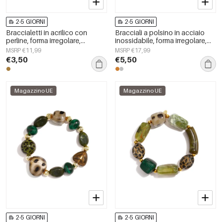
2-5 GIORNI
2-5 GIORNI
Braccialetti in acrilico con
Bracciali a polsino in acciaio
perline, forma irregolare,
inossidabile, forma irregolare,
semplici, per tutti i giorni, serie
semplici, per tutti i giorni, serie
MSRP €11,99
MSRP €17,99
Simple, gioielli da donna
Simple, gioielli da donna
€3,50
€5,50
Magazzino UE
Magazzino UE
2-5 GIORNI
2-5 GIORNI