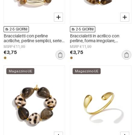
2-5 GIORNI
2-5 GIORNI
Braccialetti con perline
Braccialetti in acrilico con
acriliche, perline semplici, serie
perline, forma irregolare,
Simple Daily, gioielli da donna
semplici, per tutti i giorni, serie
MSRP €11,99
MSRP €11,99
Simple, gioielli da donna
€3,75
€3,75
Magazzino UE
Magazzino UE