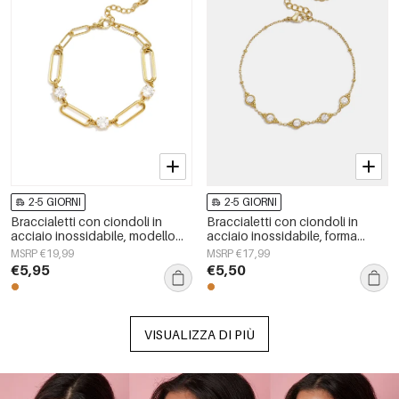
2-5 GIORNI
2-5 GIORNI
Braccialetti con ciondoli in
Braccialetti con ciondoli in
acciaio inossidabile, modello
acciaio inossidabile, forma
Circle Simple, serie Daily Simple,
geometrica, semplici, per tutti i
MSRP €19,99
MSRP €17,99
gioielli da donna
giorni, serie Simple, gioielli da
€5,95
€5,50
donna
VISUALIZZA DI PIÙ