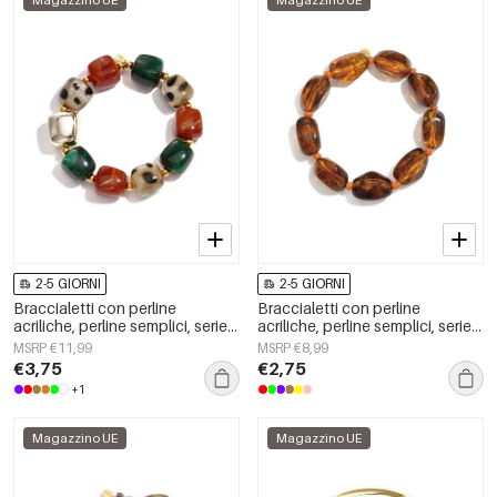
Magazzino UE
Magazzino UE
2-5 GIORNI
2-5 GIORNI
Braccialetti con perline
Braccialetti con perline
acriliche, perline semplici, serie
acriliche, perline semplici, serie
Simple Daily, gioielli da donna
Simple Daily, gioielli da donna
MSRP €11,99
MSRP €8,99
€3,75
€2,75
+1
Magazzino UE
Magazzino UE