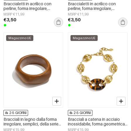
Braccialetti in acrilico con
Braccialetti in acrilico con
perline, forma irregolare,
perline, forma irregolare,
semplici, per tutti i giorni, serie
semplici, per tutti i giorni, serie
MSRP €11,99
MSRP €11,99
Simple, gioielli da donna
Simple, gioielli da donna
€3,50
€3,50
Magazzino UE
Magazzino UE
2-5 GIORNI
2-5 GIORNI
Bracciali in legno dalla forma
Bracciali a catena in acciaio
irregolare, semplici, della serie
inossidabile, forma geometrica,
Simple, per tutti i giorni, gioielli
semplici, serie Simple, gioielli da
MSRP €15,99
MSRP €15,99