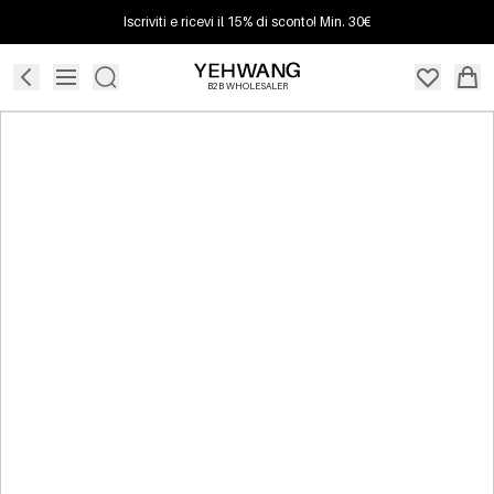
Iscriviti e ricevi il 15% di sconto! Min. 30€
B2B WHOLESALER