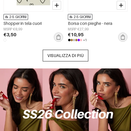
2-5 GIORNI
2-5 GIORNI
Shopper in tela cuori
Borsa con pieghe - nera
MSRP €8,99
MSRP €27,99
€3,50
€10,95
+1
VISUALIZZA DI PIÙ