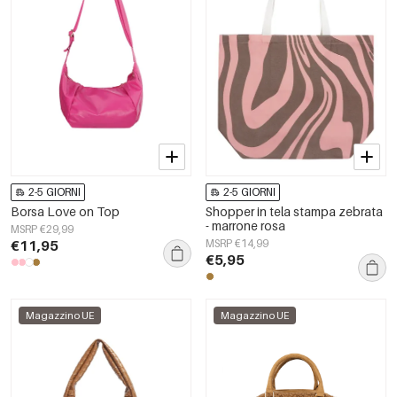
2-5 GIORNI
2-5 GIORNI
Borsa Love on Top
Shopper in tela stampa zebrata
- marrone rosa
MSRP €29,99
€11,95
MSRP €14,99
€5,95
Magazzino UE
Magazzino UE