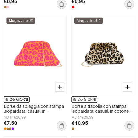
€6,95
€6,95
Magazzino UE
Magazzino UE
2-5 GIORNI
2-5 GIORNI
Borse da spiaggia con stampa
Borse a tracolla con stampa
leopardata, casual, in
leopardata, casual, in cotone,
poliestere, accessori quotidiani
accessori quotidiani
MSRP €20,99
MSRP €29,99
€7,50
€10,95