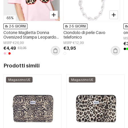
-55%
2-5 GIORNI
2-5 GIORNI
Cotone Maglietta Donna
Ciondolo di perle Cavo
or
Oversized Stampa Leopardo
telefonico
MS
Numero 98
MSRP €26,99
MSRP €12,99
€
€4,49
€3,95
€9,95
Prodotti simili
Magazzino UE
Magazzino UE