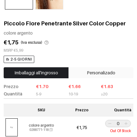
Piccolo Fiore Penetrante Silver Color Copper
colore argento
€1,75
(Iva esclusa)
MSRP €5,99
2-5 GIORNI
Imballaggi all'ingrosso
Personalizado
Prezzo
€1.70
€1.66
€1.63
Quantità
5-9
10-19
≥20
SKU
Prezzo
Quantità
colore argento
€1,75
0288771-118
Out Of Stock