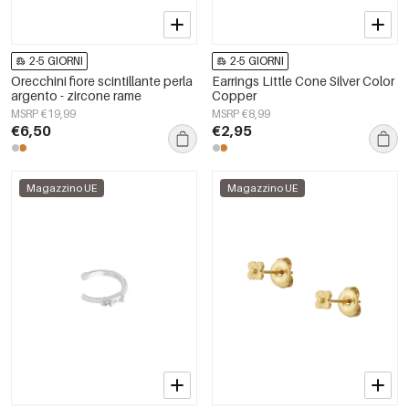
2-5 GIORNI
2-5 GIORNI
Orecchini fiore scintillante perla
Earrings Little Cone Silver Color
argento - zircone rame
Copper
MSRP €19,99
MSRP €8,99
€6,50
€2,95
Magazzino UE
Magazzino UE