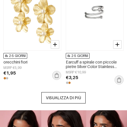
2-5 GIORNI
2-5 GIORNI
orecchini fiori
Earcuff a spirale con piccole
pietre Silver Color Stainless
MSRP €5,99
Steel
€1,95
MSRP €10,99
€3,25
VISUALIZZA DI PIÙ