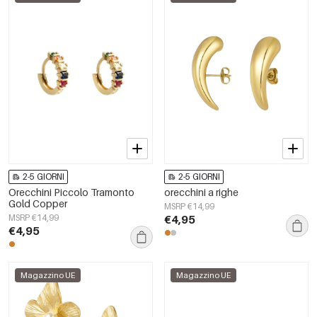
2-5 GIORNI
2-5 GIORNI
Orecchini Piccolo Tramonto
orecchini a righe
Gold Copper
MSRP €14,99
MSRP €14,99
€4,95
€4,95
Magazzino UE
Magazzino UE