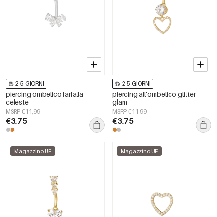
2-5 GIORNI
2-5 GIORNI
piercing ombelico farfalla
piercing all'ombelico glitter
celeste
glam
MSRP €11,99
MSRP €11,99
€3,75
€3,75
Magazzino UE
Magazzino UE