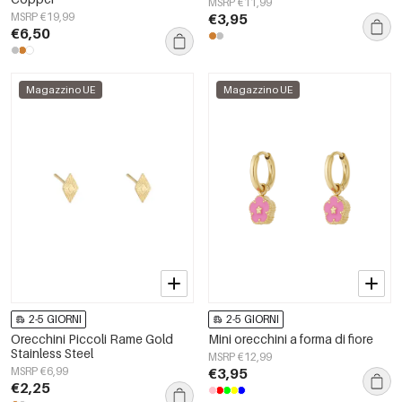
MSRP €11,99
MSRP €19,99
€3,95
€6,50
Magazzino UE
Magazzino UE
2-5 GIORNI
2-5 GIORNI
Orecchini Piccoli Rame Gold
Mini orecchini a forma di fiore
Stainless Steel
MSRP €12,99
MSRP €6,99
€3,95
€2,25