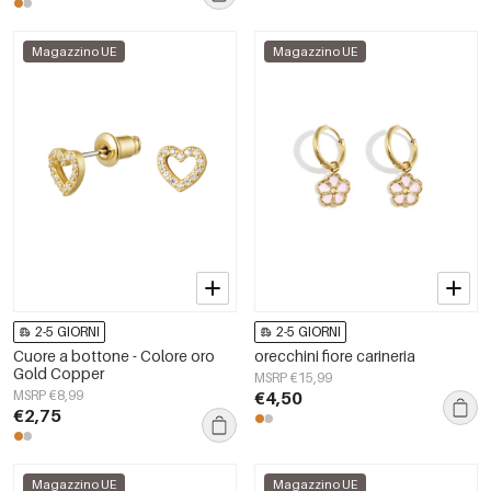
Magazzino UE
Magazzino UE
2-5 GIORNI
2-5 GIORNI
Cuore a bottone - Colore oro
orecchini fiore carineria
Gold Copper
MSRP €15,99
MSRP €8,99
€4,50
€2,75
Magazzino UE
Magazzino UE