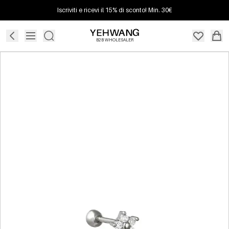
Iscriviti e ricevi il 15% di sconto! Min. 30€
B2B WHOLESALER