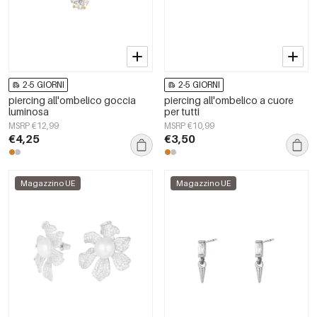
2-5 GIORNI
2-5 GIORNI
piercing all'ombelico goccia
piercing all'ombelico a cuore
luminosa
per tutti
MSRP €12,99
MSRP €10,99
€4,25
€3,50
Magazzino UE
Magazzino UE