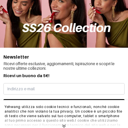
Newsletter
Ricevi offerte esclusive, aggiornamenti, ispirazione e scopri le
nostre ultime collezioni.
Ricevi un buono da 5€!
MI STO REGISTRANDO
Yehwang utilizza solo cookie tecnici e funzionali, nonché cookie
analitici che non violano la tua privacy. Un cookie è un piccolo file
di testo che viene salvato sul tuo computer, tablet o smartphone
al tuo primo accesso a questo sito web.I cookie che utilizziamo
INFO
sono necessari per il funzionamento tecnico del sito web e per la