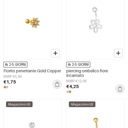
2-5 GIORNI
2-5 GIORNI
Fiorito penetrante Gold Copper
piercing ombelico fiore
incantato
MSRP €5,99
€1,75
MSRP €12,99
€4,25
Magazzino UE
Magazzino UE