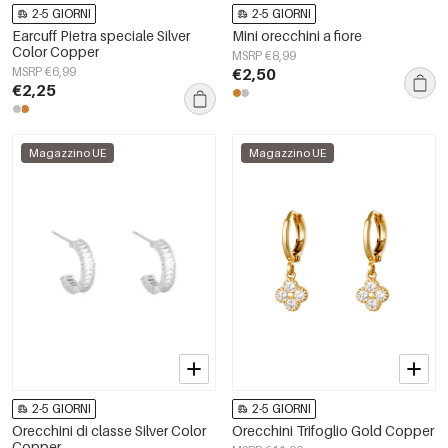
2-5 GIORNI
2-5 GIORNI
Earcuff Pietra speciale Silver
Mini orecchini a fiore
Color Copper
MSRP €8,99
MSRP €6,99
€2,50
€2,25
Magazzino UE
Magazzino UE
2-5 GIORNI
2-5 GIORNI
Orecchini di classe Silver Color
Orecchini Trifoglio Gold Copper
Copper