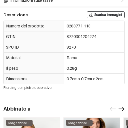
Informazioni sulle tasse
Descrizione
Scarica immagini
Numero del prodotto
0288771-118
GTIN
8720301204274
SPU ID
9270
Material
Rame
Il peso
0.28g
Dimensions
0.7cm x 0.7cm x 2cm
Piercing con pietre decorative.
Abbinalo a
Magazzino UE
Magazzino UE