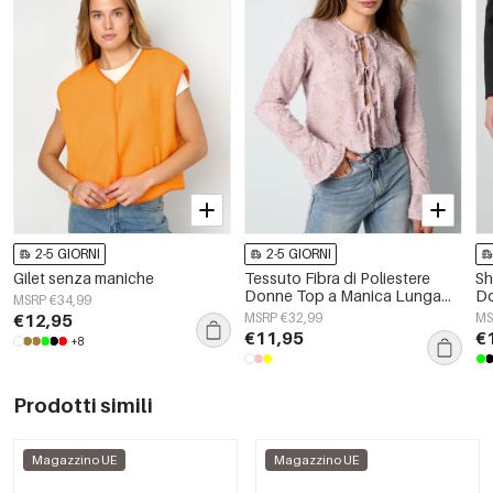
2-5 GIORNI
2-5 GIORNI
Gilet senza maniche
Tessuto Fibra di Poliestere
Sh
Donne Top a Manica Lunga
Do
MSRP €34,99
Elegante Colore Puro
€12,95
MSRP €32,99
MS
Primavera/Estate
€11,95
€
+8
Prodotti simili
Magazzino UE
Magazzino UE