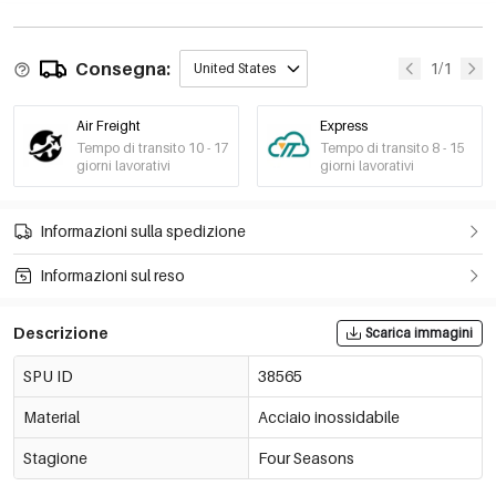
Consegna:
1/1
United States
Air Freight
Express
Tempo di transito 10 - 17
Tempo di transito 8 - 15
giorni lavorativi
giorni lavorativi
Informazioni sulla spedizione
Informazioni sul reso
Descrizione
Scarica immagini
SPU ID
38565
Material
Acciaio inossidabile
Stagione
Four Seasons