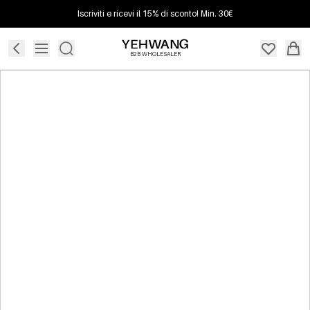
Iscriviti e ricevi il 15% di sconto! Min. 30€
B2B WHOLESALER