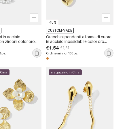
-15%
E
CUSTOM-MADE
i in acciaio
Orecchini pendenti a forma di cuore
on zirconi color oro
in acciaio inossidabile color oro
impermeabili
€1,54
€1,81
0 pz.
Ordine min. di 100 pz.
 Cina
magazzino in Cina