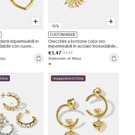
-15%
E
CUSTOM-MADE
enti impermeabili in
Orecchini a bottone color oro
idabile con cuore
impermeabili in acciaio inossidabile
Sun
€1,47
€1,73
0 pz.
Ordine min. di 100 pz.
 Cina
magazzino in Cina