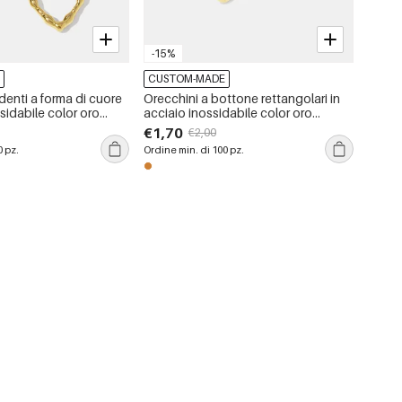
-15%
E
CUSTOM-MADE
denti a forma di cuore
Orecchini a bottone rettangolari in
ssidabile color oro
acciaio inossidabile color oro
impermeabili
€1,70
€2,00
0 pz.
Ordine min. di 100 pz.