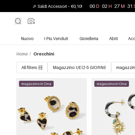
00
D
02
H
27
M
30
🎉 Saldi Accessori – €0,10!
Nuovo
I Più Venduti
Gioielleria
Abiti
Acc
Home
/
Orecchini
All filters
Magazzino UE(2-5 GIORNI)
magazzin
magazzino in Cina
magazzino in Cina