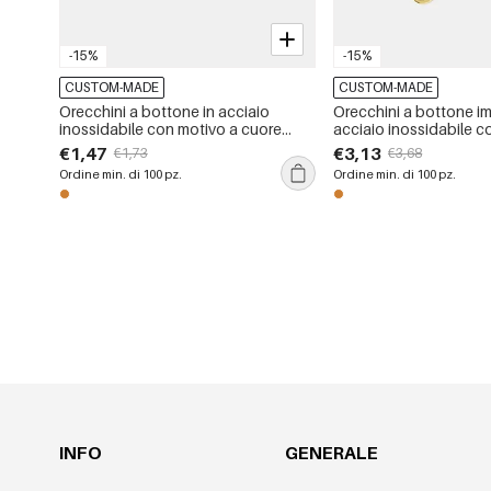
-15%
-15%
CUSTOM-MADE
CUSTOM-MADE
Orecchini a bottone in acciaio
Orecchini a bottone im
inossidabile con motivo a cuore
acciaio inossidabile co
retrò e martello, color oro,
argento con fiori
€1,47
€3,13
€1,73
€3,68
impermeabili
Ordine min. di 100 pz.
Ordine min. di 100 pz.
INFO
GENERALE