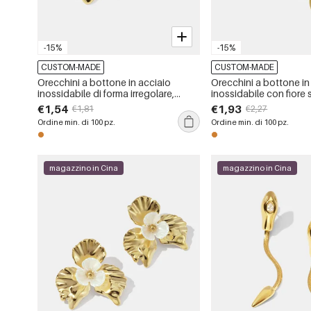
-15%
-15%
CUSTOM-MADE
CUSTOM-MADE
Orecchini a bottone in acciaio
Orecchini a bottone in
inossidabile di forma irregolare,
inossidabile con fiore 
impermeabili, color oro, con zirconi
impermeabili, color oro
€1,54
€1,93
€1,81
€2,27
Ordine min. di 100 pz.
Ordine min. di 100 pz.
magazzino in Cina
magazzino in Cina