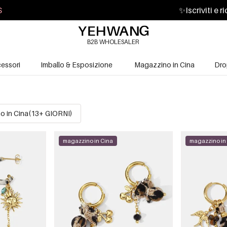
S
✨
Iscriviti e 
B2B WHOLESALER
essori
Imballo & Esposizione
Magazzino in Cina
Dro
o in Cina(13+ GIORNI)
magazzino in Cina
magazzino in