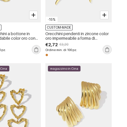
-15%
E
CUSTOM-MADE
hini a bottone in
Orecchini pendenti in zircone color
dabile color oro con
oro impermeabile a forma di
bile
serpente in acciaio inossidabile
€2,72
€3,20
0 pz.
Ordine min. di 100 pz.
 Cina
magazzino in Cina