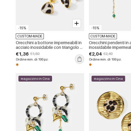
-15%
-15%
CUSTOM-MADE
CUSTOM-MADE
Orecchini a bottone impermeabili in
Orecchini pendenti in 
acciaio inossidabile con triangolo e
inossidabile impermea
stampa leopardata a forma di cuore
motivo leopardato col
€1,36
€2,04
€1,60
€2,40
Ordine min. di 100 pz.
Ordine min. di 100 pz.
magazzino in Cina
magazzino in Cina