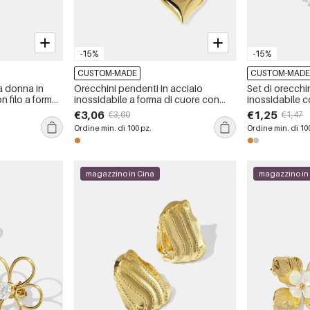
-15%
-15%
CUSTOM-MADE
CUSTOM-MAD
a donna in
Orecchini pendenti in acciaio
Set di orecchin
n filo a forma
inossidabile a forma di cuore con
inossidabile c
abili, color
zirconi color oro impermeabili
impermeabili
€3,06
€1,25
€3,60
€1,47
Ordine min. di 100 pz.
Ordine min. di 10
magazzino in Cina
magazzino in