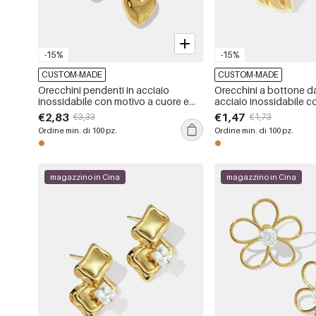
-15%
-15%
CUSTOM-MADE
CUSTOM-MADE
Orecchini pendenti in acciaio
Orecchini a bottone d
inossidabile con motivo a cuore e
acciaio inossidabile co
martello, colore oro, impermeabili
di cuore retrò, imperme
€2,83
€1,47
€3,33
€1,73
oro
Ordine min. di 100 pz.
Ordine min. di 100 pz.
magazzino in Cina
magazzino in Cina