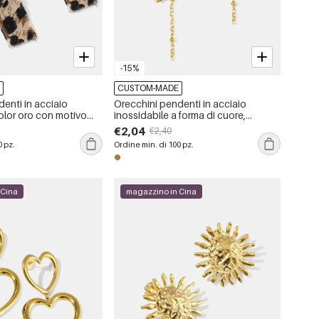
-15%
E
CUSTOM-MADE
enti in acciaio
Orecchini pendenti in acciaio
olor oro con motivo
inossidabile a forma di cuore,
uccello
impermeabili, color oro, con pietra
€2,04
€2,40
naturale
0 pz.
Ordine min. di 100 pz.
 Cina
magazzino in Cina