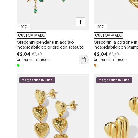
-15%
-15%
CUSTOM-MADE
CUSTOM-MADE
Orecchini pendenti in acciaio
Orecchini a bottone in
inossidabile color oro con tessuto
inossidabile con stam
leopardato a forma di cuore
color oro e impermeabi
€2,04
€2,04
€2,40
€2,40
Ordine min. di 100 pz.
Ordine min. di 100 pz.
magazzino in Cina
magazzino in Cina