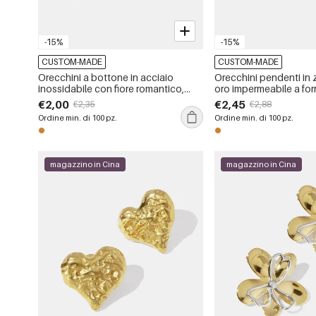
-15%
-15%
CUSTOM-MADE
CUSTOM-MADE
Orecchini a bottone in acciaio
Orecchini pendenti in 
inossidabile con fiore romantico,
oro impermeabile a for
impermeabili, color oro
serpente in acciaio in
€2,00
€2,45
€2,35
€2,88
Ordine min. di 100 pz.
Ordine min. di 100 pz.
magazzino in Cina
magazzino in Cina