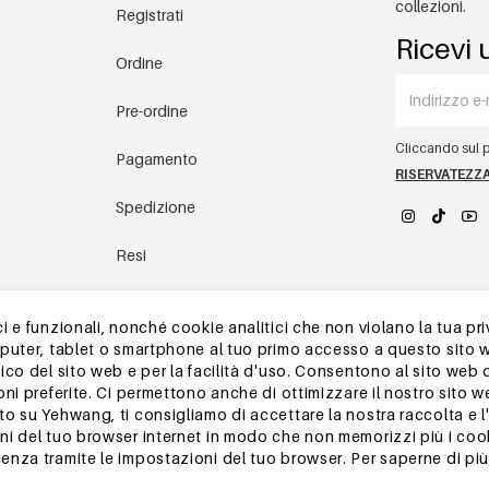
collezioni.
Registrati
Ricevi 
Ordine
Pre-ordine
Cliccando sul pu
Pagamento
RISERVATEZZ
Spedizione
Resi
YEHWANG 
magazzino in Cina
 e funzionali, nonché cookie analitici che non violano la tua pri
mputer, tablet o smartphone al tuo primo accesso a questo sito 
Altre domande
ico del sito web e per la facilità d'uso. Consentono al sito web 
oni preferite. Ci permettono anche di ottimizzare il nostro sito 
 su Yehwang, ti consigliamo di accettare la nostra raccolta e l'u
i del tuo browser internet in modo che non memorizzi più i cook
nza tramite le impostazioni del tuo browser. Per saperne di più,