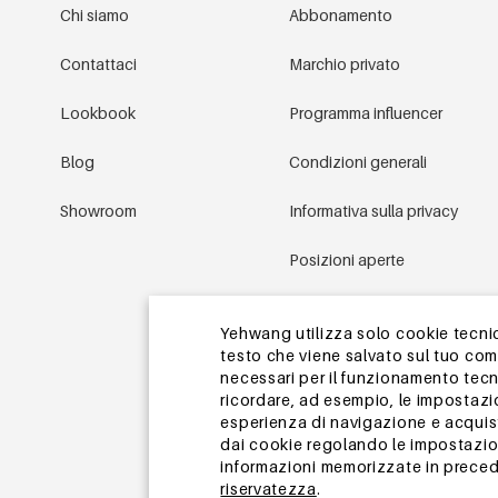
Chi siamo
Abbonamento
Contattaci
Marchio privato
Lookbook
Programma influencer
Blog
Condizioni generali
Showroom
Informativa sulla privacy
Posizioni aperte
Condizioni promozionali
Yehwang utilizza solo cookie tecnici
testo che viene salvato sul tuo co
Mappa del sito
necessari per il funzionamento tecn
ricordare, ad esempio, le impostazi
esperienza di navigazione e acquisto
dai cookie regolando le impostazion
informazioni memorizzate in precede
riservatezza
.