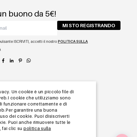
un buono da 5€!
MI STO REGISTRANDO
lsante ISCRIVITI, accetti il ​​nostro
POLITICA SULLA
A
app
vacy. Un cookie è un piccolo file di
web.I cookie che utilizziamo sono
di funzionare correttamente e di
web.Per garantire una buona
so dei cookie. Puoi disiscriverti
ie. Puoi anche rimuovere tutte le
 fai clic su
politica sulla