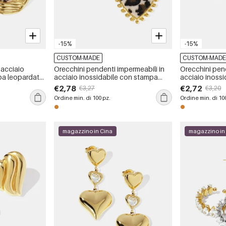
-15%
-15%
CUSTOM-MADE
CUSTOM-MAD
 acciaio
Orecchini pendenti impermeabili in
Orecchini pend
pa leopardata
acciaio inossidabile con stampa
acciaio inoss
li
leopardata a forma di cuore
intrecciato
€2,78
€2,72
€3,27
€3,20
Ordine min. di 100 pz.
Ordine min. di 10
magazzino in Cina
magazzino in