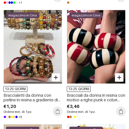
+1
magazzino in Cina
magazzino in Cina
13-25 GIORNI
13-25 GIORNI
Braccialetti da donna con
Bracciali da donna in resina con
perline in resina a gradiente di
motivo a righe punk e colori
colore
misti.
€1,20
€3,46
Ordine min. di 1 pz.
Ordine min. di 1 pz.
+9