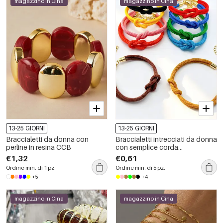
magazzino in Cina
magazzino in Cina
13-25 GIORNI
13-25 GIORNI
Braccialetti da donna con
Braccialetti intrecciati da donna
perline in resina CCB
con semplice corda
attorcigliata
€1,32
€0,61
Ordine min. di 1 pz.
Ordine min. di 5 pz.
+5
+4
magazzino in Cina
magazzino in Cina