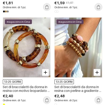
retrò
geometrica, in acciaio
€1,81
€1,59
€1,87
inossidabile, impermeabile,
Ordine min. di 1 pz.
Ordine min. di 1 pz.
color oro, con zirconi.
magazzino in Cina
magazzino in Cina
13-25 GIORNI
13-25 GIORNI
Set di braccialetti da donna in
Set di braccialetti da donna in
resina con motivo leopardato e
resina con perline a gradiente di
colori misti
colore
€2,40
€2,48
Ordine min. di 1 pz.
Ordine min. di 2 pz.