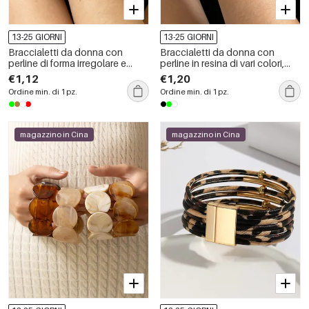
13-25 GIORNI
13-25 GIORNI
Braccialetti da donna con
Braccialetti da donna con
perline di forma irregolare e
perline in resina di vari colori,
colori misti della serie Romantic
stile retrò, dalla forma irregolare
€1,12
€1,20
Series in resina.
e semplice.
Ordine min. di 1 pz.
Ordine min. di 1 pz.
magazzino in Cina
magazzino in Cina