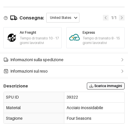
Consegna:
1/1
United States
Air Freight
Express
Tempo di transito 10 - 17
Tempo di transito 8 - 15
giorni lavorativi
giorni lavorativi
Informazioni sulla spedizione
Informazioni sul reso
Descrizione
Scarica immagini
SPU ID
39322
Material
Acciaio inossidabile
Stagione
Four Seasons