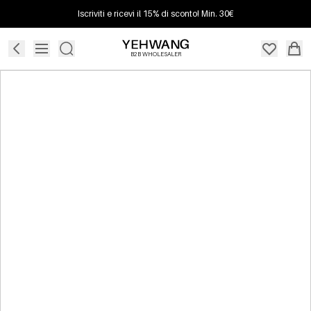
Iscriviti e ricevi il 15% di sconto! Min. 30€
B2B WHOLESALER