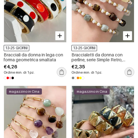
13-25 GIORNI
13-25 GIORNI
Bracciali da donna in lega con
Braccialetti da donna con
forma geometrica smaltata
perline, serie Simple Retro,
colore sfumato, pietre naturali,
€4,26
€2,35
colore oro.
Ordine min. di 1 pz.
Ordine min. di 1 pz.
magazzino in Cina
magazzino in Cina