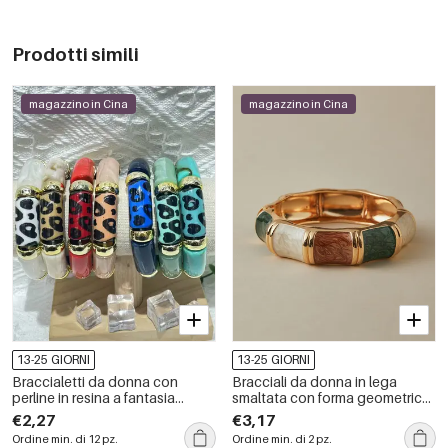
Prodotti simili
magazzino in Cina
magazzino in Cina
13-25 GIORNI
13-25 GIORNI
Braccialetti da donna con
Bracciali da donna in lega
perline in resina a fantasia
smaltata con forma geometrica
leopardata CCB
retrò
€2,27
€3,17
Ordine min. di 12 pz.
Ordine min. di 2 pz.