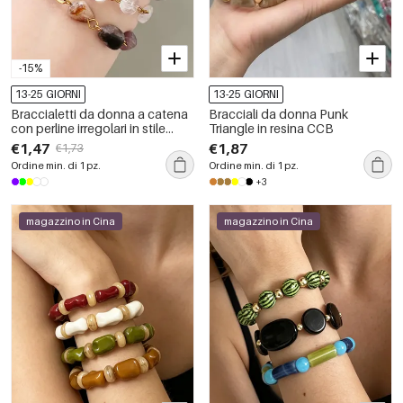
-15%
13-25 GIORNI
13-25 GIORNI
Braccialetti da donna a catena
Bracciali da donna Punk
con perline irregolari in stile
Triangle in resina CCB
retrò, in acciaio inossidabile,
€1,47
€1,87
€1,73
impermeabili, color oro, con
Ordine min. di 1 pz.
Ordine min. di 1 pz.
pietre naturali, serie Simple.
+3
magazzino in Cina
magazzino in Cina