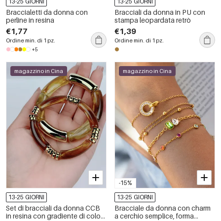
13-25 GIORNI
13-25 GIORNI
Braccialetti da donna con
Bracciali da donna in PU con
perline in resina
stampa leopardata retrò
€1,77
€1,39
Ordine min. di 1 pz.
Ordine min. di 1 pz.
+5
magazzino in Cina
magazzino in Cina
-15%
13-25 GIORNI
13-25 GIORNI
Set di bracciali da donna CCB
Bracciale da donna con charm
in resina con gradiente di colore
a cerchio semplice, forma