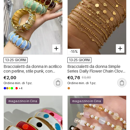
-15%
13-25 GIORNI
13-25 GIORNI
Braccialetti da donna in acrilico
Braccialetti da donna Simple
con perline, stile punk, con
Series Daily Flower Chain Clover
forme geometriche e sfumature
in acciaio inossidabile
€2,00
€0,76
€0,89
di colore.
impermeabile color oro
Ordine min. di 1 pz.
Ordine min. di 1 pz.
+4
magazzino in Cina
magazzino in Cina