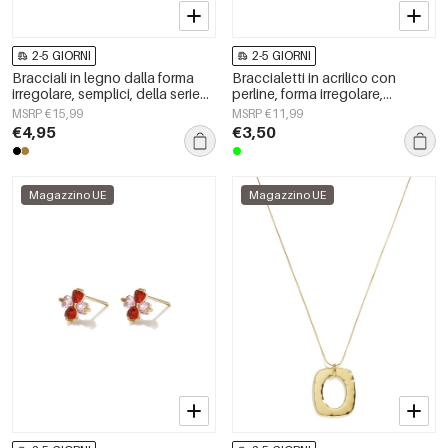
2-5 GIORNI
2-5 GIORNI
Bracciali in legno dalla forma
Braccialetti in acrilico con
irregolare, semplici, della serie
perline, forma irregolare,
Simple, per tutti i giorni, gioielli
semplici, per tutti i giorni, serie
MSRP €15,99
MSRP €11,99
da donna.
Simple, gioielli da donna
€4,95
€3,50
Magazzino UE
Magazzino UE