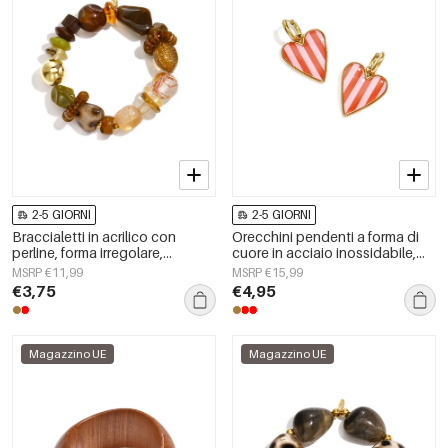
2-5 GIORNI
2-5 GIORNI
Braccialetti in acrilico con
Orecchini pendenti a forma di
perline, forma irregolare,
cuore in acciaio inossidabile,
semplici, per tutti i giorni, serie
serie Simple Daily Simple, gioielli
MSRP €11,99
MSRP €15,99
Simple, gioielli da donna
da donna
€3,75
€4,95
Magazzino UE
Magazzino UE