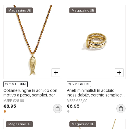
Magazzino UE
Magazzino UE
2-5 GIORNI
2-5 GIORNI
Collane lunghe in acrilico con
Anelli minimalisti in acciaio
motivo a pesci, semplici, per
inossidabile, cerchio semplice,
tutti i giorni, della serie Simple,
serie Daily Simple, gioielli da
MSRP €28,99
MSRP €22,99
gioielli da donna.
donna
€8,95
€6,95
Magazzino UE
Magazzino UE