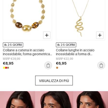
2-5 GIORNI
2-5 GIORNI
Collane a catena in acciaio
Collane lunghe in acciaio
inossidabile, forma geometrica,
inossidabile a forma di
semplici, serie &quot;Daily
serpente, semplici, della serie
MSRP €28,99
MSRP €22,99
Simple&quot;, gioielli da donna
Simple Daily, gioielli da donna
€8,95
€6,95
VISUALIZZA DI PIÙ