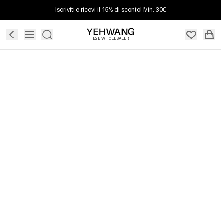
Iscriviti e ricevi il 15% di sconto! Min. 30€
B2B WHOLESALER