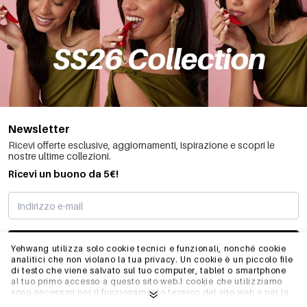
Newsletter
Ricevi offerte esclusive, aggiornamenti, ispirazione e scopri le
nostre ultime collezioni.
Ricevi un buono da 5€!
MI STO REGISTRANDO
Yehwang utilizza solo cookie tecnici e funzionali, nonché cookie
analitici che non violano la tua privacy. Un cookie è un piccolo file
di testo che viene salvato sul tuo computer, tablet o smartphone
al tuo primo accesso a questo sito web.I cookie che utilizziamo
INFO
sono necessari per il funzionamento tecnico del sito web e per la
facilità d'uso. Consentono al sito web di funzionare correttamente