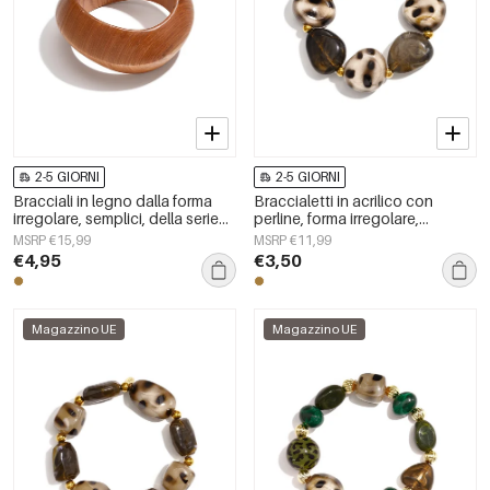
2-5 GIORNI
2-5 GIORNI
Bracciali in legno dalla forma
Braccialetti in acrilico con
irregolare, semplici, della serie
perline, forma irregolare,
Simple, per tutti i giorni, gioielli
semplici, per tutti i giorni, serie
MSRP €15,99
MSRP €11,99
da donna.
Simple, gioielli da donna
€4,95
€3,50
Magazzino UE
Magazzino UE