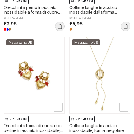
2-5 GIORNI
2-5 GIORNI
Orecchini a perno in acciaio
Collane lunghe in acciaio
inossidabile a forma di cuore,
inossidabile dalla forma
semplici, della serie Daily
geometrica, semplici, della serie
MSRP €9,99
MSRP €19,99
Simple, gioielli da donna.
Simple, perfette per tutti i giorni.
€2,95
€5,95
Gioielli da donna.
Magazzino UE
Magazzino UE
2-5 GIORNI
2-5 GIORNI
Orecchini a forma di cuore con
Collane lunghe in acciaio
perline in acciaio inossidabile,
inossidabile, forma irregolare,