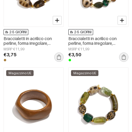
2-5 GIORNI
2-5 GIORNI
Braccialetti in acrilico con
Braccialetti in acrilico con
perline, forma irregolare,
perline, forma irregolare,
semplici, per tutti i giorni, serie
semplici, per tutti i giorni, serie
MSRP €11,99
MSRP €11,99
Simple, gioielli da donna
Simple, gioielli da donna
€3,75
€3,50
Magazzino UE
Magazzino UE