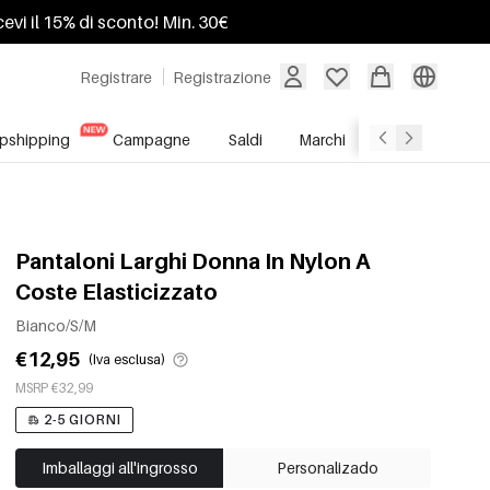
ricevi il 15% di sconto! Min. 30€
Registrare
Registrazione
pshipping
Campagne
Saldi
Marchi
Servizio All'In
Pantaloni Larghi Donna In Nylon A
Coste Elasticizzato
Bianco/S/M
€12,95
(Iva esclusa)
MSRP €32,99
2-5 GIORNI
Imballaggi all'ingrosso
Personalizado