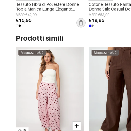
Tessuto Fibra di Poliestere Donne
Cotone Tessuto Pantalo
Top a Manica Lunga Elegante
Donna Stile Casual De
Botanico
MSRP €42,99
MSRP €53,99
€15,95
€19,95
Prodotti simili
Magazzino UE
Magazzino UE
-30%