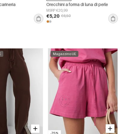
carineria
Orecchini a forma di luna di perle
collan
MSRP €20,99
MSRP €
€5,20
€5,20
€6,50
E
Magazzino UE
-75%