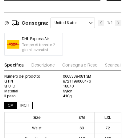
0605338-011 SM
Out Of Stock
Nero/L/XL
€12,95
Consegna:
1/1
United States
0605338-011 LXL
Out Of Stock
DHL Express Air
Tempo di transito 2
giorni lavorativi
Specifica
Descrizione
Consegna e Reso
Scarica immagini
Numero del prodotto
0605338-081 SM
GTIN
8721199006476
SPU ID
18870
Material
Nylon
Il peso
410g
CM
INCH
Size
S/M
LXL
Waist
68
72