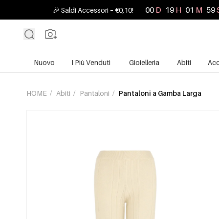
00
D
19
H
01
M
57
🎉 Saldi Accessori – €0,10!
Nuovo
I Più Venduti
Gioielleria
Abiti
Acc
HOME
/
Abiti
/
Pantaloni
/
Pantaloni a Gamba Larga