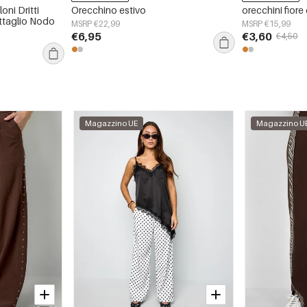
ni Dritti
Orecchino estivo
orecchini fiore 
ttaglio Nodo
MSRP €22,99
MSRP €15,99
€6,95
€3,60
€4,50
Magazzino UE
Magazzino U