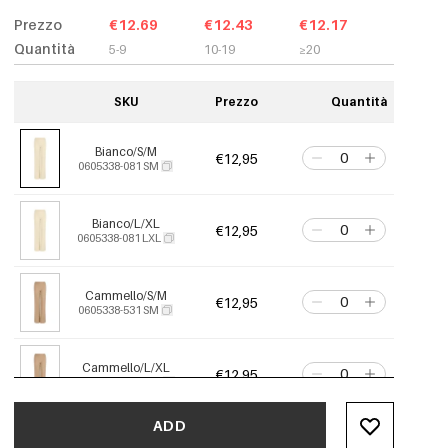
Prezzo
€12.69
€12.43
€12.17
Quantità
5-9
10-19
≥20
SKU
Prezzo
Quantità
Bianco/S/M
€12,95
0605338-081 SM
Bianco/L/XL
€12,95
0605338-081 LXL
Cammello/S/M
€12,95
0605338-531 SM
Cammello/L/XL
€12,95
0605338-531 LXL
ADD
Nero/S/M
€12,95