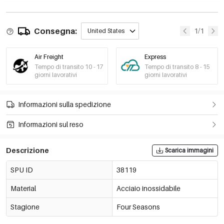
Consegna:
1/1
United States
Air Freight
Express
Tempo di transito 10 - 17
Tempo di transito 8 - 15
giorni lavorativi
giorni lavorativi
Informazioni sulla spedizione
Informazioni sul reso
Descrizione
Scarica immagini
SPU ID
38119
Material
Acciaio inossidabile
Stagione
Four Seasons