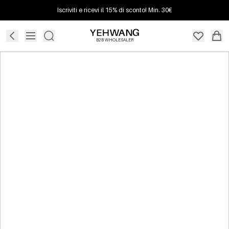
Iscriviti e ricevi il 15% di sconto! Min. 30€
B2B WHOLESALER