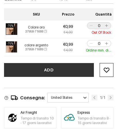
SKU
Prezzo
Quantità
-75%
€0,99
Colore oro
37958-71688
€4,00
Out Of Stock
-75%
€0,99
colore argento
37958-71689
€4,00
Ordine min. di 10 pz.
ADD
Consegna:
1/1
United States
Air Freight
Express
Tempo di transito 10
Tempo di transito 8 -
- 17 giorni lavorativi
15 giorni lavorativi