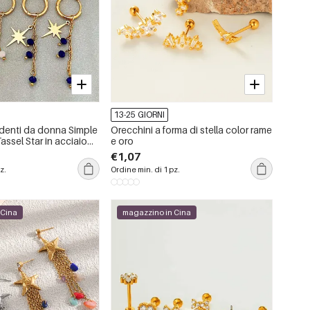
13-25 GIORNI
denti da donna Simple
Orecchini a forma di stella color rame
assel Star in acciaio
e oro
impermeabili, colore
€1,07
z.
Ordine min. di 1 pz.
 Cina
magazzino in Cina