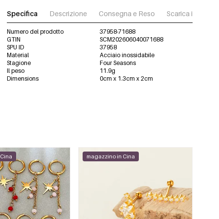
Specifica
Descrizione
Consegna e Reso
Scarica immagini
Numero del prodotto
37958-71688
GTIN
SCM202606040071688
SPU ID
37958
Material
Acciaio inossidabile
Stagione
Four Seasons
Il peso
11.9g
Dimensions
0cm x 1.3cm x 2cm
 Cina
magazzino in Cina