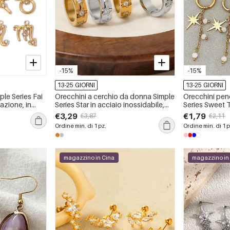
-15%
-15%
13-25 GIORNI
13-25 GIORNI
le Series Fai
Orecchini a cerchio da donna Simple
Orecchini pen
lazione, in
Series Star in acciaio inossidabile,
Series Sweet T
mpermeabile
impermeabili, color oro, con strass.
inossidabile, 
€3,29
€1,79
€3,87
€2,11
oro.
Ordine min. di 1 pz.
Ordine min. di 1 p
magazzino in Cina
magazzino in