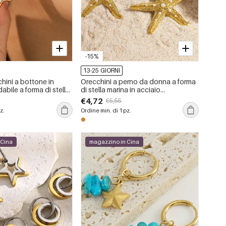
-15%
13-25 GIORNI
chini a bottone in
Orecchini a perno da donna a forma
abile a forma di stella
di stella marina in acciaio
 oro impermeabili
inossidabile color oro, impermeabili,
€4,72
€5,55
con perle artificiali.
z.
Ordine min. di 1 pz.
 Cina
magazzino in Cina