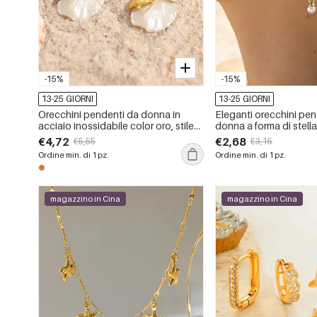
-15%
-15%
13-25 GIORNI
13-25 GIORNI
Orecchini pendenti da donna in
Eleganti orecchini pen
acciaio inossidabile color oro, stile
donna a forma di stella
romantico, vacanza oceanica, con
acciaio inossidabile, i
€4,72
€2,68
€5,55
€3,15
stelle marine.
color oro, con zirconi.
Ordine min. di 1 pz.
Ordine min. di 1 pz.
magazzino in Cina
magazzino in Cina