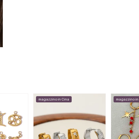
magazzino in Cina
magazzino in