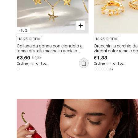
-15%
13-25 GIORNI
13-25 GIORNI
Collana da donna con ciondolo a
Orecchini a cerchio d
forma di stella marina in acciaio
zirconi color rame e or
inossidabile, impermeabile, color oro
stella, 1 pezzo
€3,60
€1,33
€4,23
e zirconi.
Ordine min. di 1 pz.
Ordine min. di 1 pz.
+2