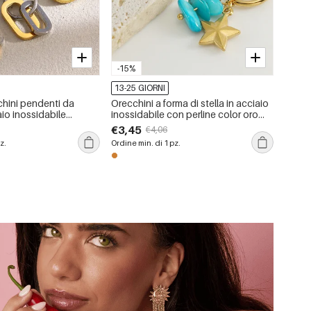
-15%
13-25 GIORNI
chini pendenti da
Orecchini a forma di stella in acciaio
io inossidabile
inossidabile con perline color oro
on stelle casual color
impermeabili
€3,45
€4,06
z.
Ordine min. di 1 pz.