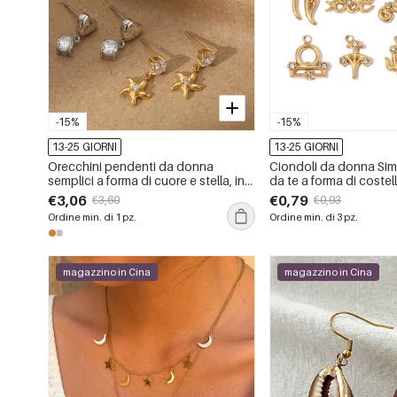
-15%
-15%
13-25 GIORNI
13-25 GIORNI
Orecchini pendenti da donna
Ciondoli da donna Simp
semplici a forma di cuore e stella, in
da te a forma di costel
acciaio inossidabile color oro
acciaio inossidabile i
€3,06
€0,79
€3,60
€0,93
impermeabile, con zirconi.
color oro.
Ordine min. di 1 pz.
Ordine min. di 3 pz.
magazzino in Cina
magazzino in Cina