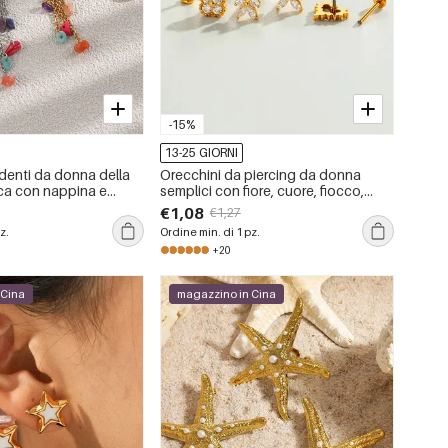
-15%
13-25 GIORNI
denti da donna della
Orecchini da piercing da donna
ca con nappina e
semplici con fiore, cuore, fiocco,
in acciaio inossidabile,
stella, in acciaio inossidabile color
€1,08
€1,27
color oro.
oro, impermeabili.
z.
Ordine min. di 1 pz.
+20
 Cina
magazzino in Cina