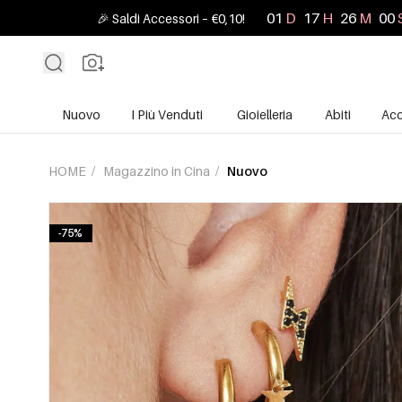
01
D
17
H
25
M
58
🎉 Saldi Accessori – €0,10!
Nuovo
I Più Venduti
Gioielleria
Abiti
Acc
HOME
/
Magazzino in Cina
/
Nuovo
-75%