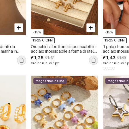
-15%
-15%
13-25 GIORNI
13-25 GIORNI
denti da
Orecchini a bottone impermeabili in
1 paio di orec
 marina in
acciaio inossidabile a forma di stella
acciaio inossid
mpermeabili,
semplice da donna
smaltata color
€1,25
€1,43
€1,47
€1,68
Ordine min. di 1 pz.
Ordine min. di 1 p
magazzino in Cina
magazzino in