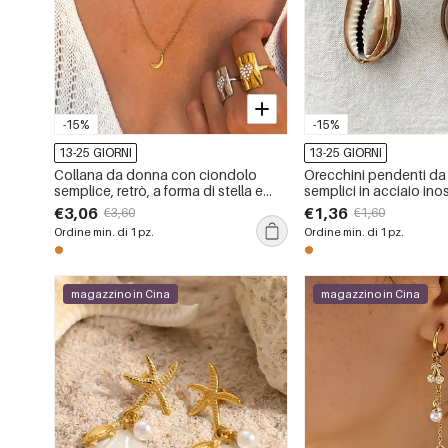
-15%
-15%
13-25 GIORNI
13-25 GIORNI
Collana da donna con ciondolo
Orecchini pendenti d
semplice, retrò, a forma di stella e
semplici in acciaio ino
luna, in acciaio inossidabile
oro, impermeabili.
€3,06
€1,36
€3,60
€1,60
impermeabile color oro.
Ordine min. di 1 pz.
Ordine min. di 1 pz.
magazzino in Cina
magazzino in Cina