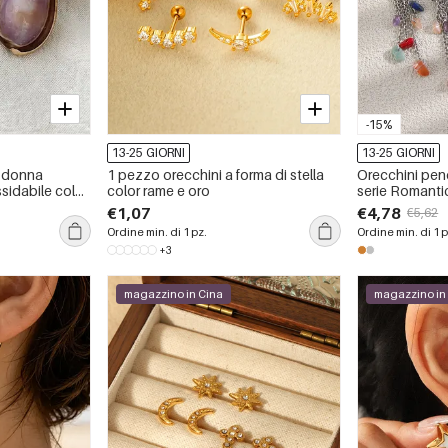
-15%
13-25 GIORNI
13-25 GIORNI
a donna
1 pezzo orecchini a forma di stella
Orecchini pen
ssidabile color
color rame e oro
serie Romanti
stella marina, 
€1,07
€4,78
€5,62
impermeabili, 
Ordine min. di 1 pz.
Ordine min. di 1 p
+3
magazzino in Cina
magazzino in