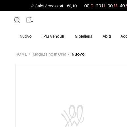
00
D
20
H
00
M
47
🎉 Saldi Accessori – €0,10!
Nuovo
I Più Venduti
Gioielleria
Abiti
Acc
HOME
/
Magazzino in Cina
/
Nuovo