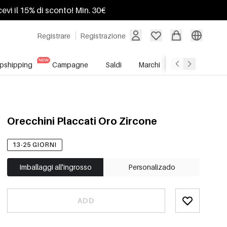
ricevi il 15% di sconto! Min. 30€
Registrare
Registrazione
pshipping
Campagne
Saldi
Marchi
Servizio All'In
Orecchini Placcati Oro Zircone
13-25 GIORNI
Imballaggi all'ingrosso
Personalizado
ADD