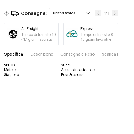
Consegna:
1/1
United States
Air Freight
Express
Tempo di transito 10
Tempo di transito 8 -
- 17 giorni lavorativi
15 giorni lavorativi
Specifica
Descrizione
Consegna e Reso
Scarica immagini
SPU ID
38778
Material
Acciaio inossidabile
Stagione
Four Seasons