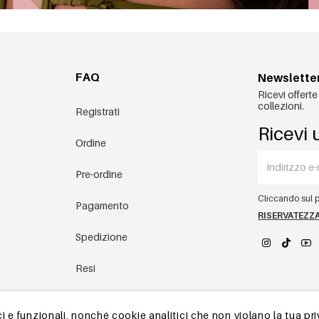
FAQ
Newslette
Ricevi offerte
collezioni.
Registrati
Ricevi 
Ordine
Pre-ordine
Cliccando sul pu
Pagamento
RISERVATEZZ
Spedizione
Resi
YEHWANG 
magazzino in Cina
 e funzionali, nonché cookie analitici che non violano la tua pri