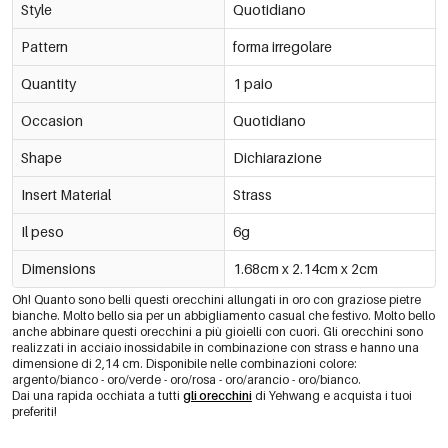
Style
Quotidiano
Pattern
forma irregolare
Quantity
1 paio
Occasion
Quotidiano
Shape
Dichiarazione
Insert Material
Strass
Il peso
6g
Dimensions
1.68cm x 2.14cm x 2cm
Oh! Quanto sono belli questi orecchini allungati in oro con graziose pietre
bianche. Molto bello sia per un abbigliamento casual che festivo. Molto bello
anche abbinare questi orecchini a più gioielli con cuori. Gli orecchini sono
realizzati in acciaio inossidabile in combinazione con strass e hanno una
dimensione di 2,14 cm. Disponibile nelle combinazioni colore:
argento/bianco - oro/verde - oro/rosa - oro/arancio - oro/bianco.
Dai una rapida occhiata a tutti
gli orecchini
di Yehwang e acquista i tuoi
preferiti!