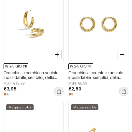
2-5 GIORNI
2-5 GIORNI
Orecchini a cerchio in acciaio
Orecchini a cerchio in acciaio
inossidabile, semplici, della
inossidabile, semplici, della
serie Daily Simple, gioielli da
serie Daily Simple, gioielli da
MSRP €12,99
MSRP €8,99
donna
donna
€3,95
€2,50
Magazzino UE
Magazzino UE