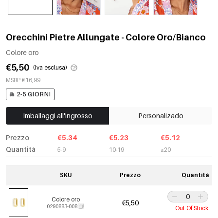
Orecchini Pietre Allungate - Colore Oro/Bianco
Colore oro
€5,50
(Iva esclusa)
MSRP €16,99
2-5 GIORNI
Imballaggi all'ingrosso
Personalizado
Prezzo
€5.34
€5.23
€5.12
Quantità
5-9
10-19
≥20
SKU
Prezzo
Quantità
Colore oro
€5,50
0290883-008
Out Of Stock