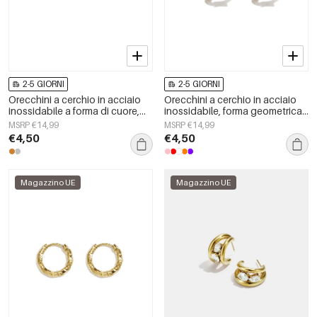
2-5 GIORNI
2-5 GIORNI
Orecchini a cerchio in acciaio
Orecchini a cerchio in acciaio
inossidabile a forma di cuore,
inossidabile, forma geometrica,
semplici, della serie Daily
semplici, serie Daily Simple,
MSRP €14,99
MSRP €14,99
Simple, gioielli da donna.
gioielli da donna
€4,50
€4,50
Magazzino UE
Magazzino UE