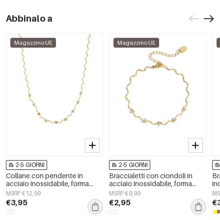
Abbinalo a
Magazzino UE
Magazzino UE
2-5 GIORNI
2-5 GIORNI
Collane con pendente in
Braccialetti con ciondoli in
Br
acciaio inossidabile, forma
acciaio inossidabile, forma
in
irregolare, serie Simple Daily
irregolare, semplici, per tutti i
ir
MSRP €12,99
MSRP €9,99
MS
Simple, gioielli da donna.
giorni, serie Simple, gioielli da
tut
€3,95
€2,95
€
donna