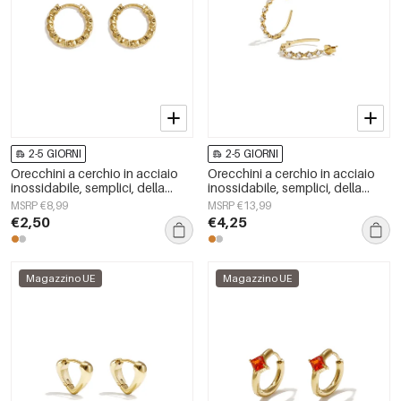
2-5 GIORNI
2-5 GIORNI
Orecchini a cerchio in acciaio
Orecchini a cerchio in acciaio
inossidabile, semplici, della
inossidabile, semplici, della
serie Daily Simple, gioielli da
serie Daily Simple, gioielli da
MSRP €8,99
MSRP €13,99
donna
donna
€2,50
€4,25
Magazzino UE
Magazzino UE