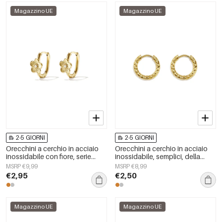
Magazzino UE
Magazzino UE
2-5 GIORNI
2-5 GIORNI
Orecchini a cerchio in acciaio
Orecchini a cerchio in acciaio
inossidabile con fiore, serie
inossidabile, semplici, della
Daily Simple, gioielli da donna.
serie Daily Simple, gioielli da
MSRP €9,99
MSRP €8,99
donna
€2,95
€2,50
Magazzino UE
Magazzino UE