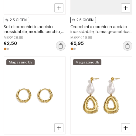
2-5 GIORNI
2-5 GIORNI
Set di orecchini in acciaio
Orecchini a cerchio in acciaio
inossidabile, modello cerchio,
inossidabile, forma geometrica,
serie semplice, gioielli da donna
semplici, serie Daily Simple,
MSRP €8,99
MSRP €19,99
gioielli da donna
€2,50
€5,95
Magazzino UE
Magazzino UE