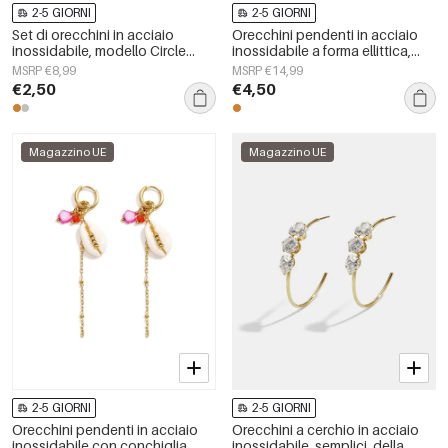
2-5 GIORNI
2-5 GIORNI
Set di orecchini in acciaio
Orecchini pendenti in acciaio
inossidabile, modello Circle
inossidabile a forma ellittica,
Simple, serie Daily Simple,
serie casual e semplice, gioielli
MSRP €8,99
MSRP €14,99
gioielli da donna
da donna
€2,50
€4,50
Magazzino UE
Magazzino UE
2-5 GIORNI
2-5 GIORNI
Orecchini pendenti in acciaio
Orecchini a cerchio in acciaio
inossidabile con conchiglia,
inossidabile, semplici, della