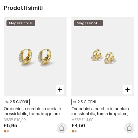
Prodotti simili
Magazzino UE
Magazzino UE
2-5 GIORNI
2-5 GIORNI
Orecchini a cerchio in acciaio
Orecchini a cerchio in acciaio
inossidabile, forma irregolare,
inossidabile, forma irregolare,
semplici, della serie Simple
semplici, serie &quot;Daily
MSRP €19,99
MSRP €14,99
Daily, gioielli da donna.
Simple&quot;, gioielli da donna.
€5,95
€4,50