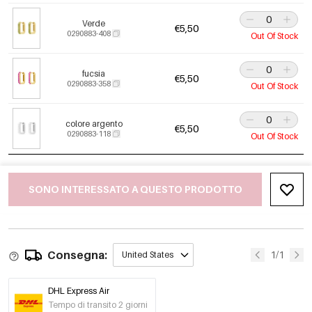
Verde
€5,50
0290883-408
Out Of Stock
fucsia
€5,50
0290883-358
Out Of Stock
colore argento
€5,50
0290883-118
Out Of Stock
SONO INTERESSATO A QUESTO PRODOTTO
Consegna:
1/1
United States
DHL Express Air
Tempo di transito 2 giorni