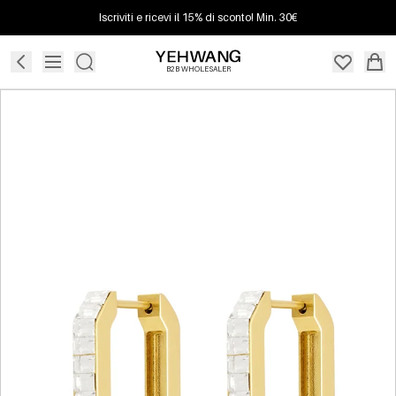
Iscriviti e ricevi il 15% di sconto! Min. 30€
B2B WHOLESALER