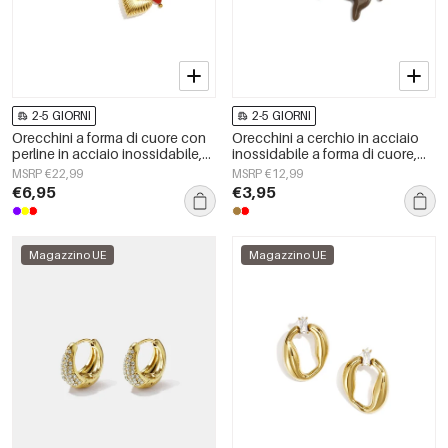
2-5 GIORNI
2-5 GIORNI
Orecchini a forma di cuore con
Orecchini a cerchio in acciaio
perline in acciaio inossidabile,
inossidabile a forma di cuore,
semplici, della serie Daily
semplici, della serie Daily
MSRP €22,99
MSRP €12,99
Simple, gioielli da donna.
Simple, gioielli da donna.
€6,95
€3,95
Magazzino UE
Magazzino UE