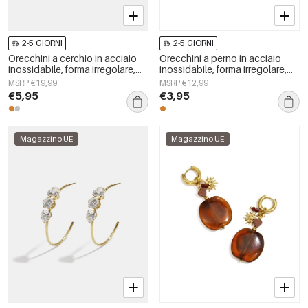
2-5 GIORNI
2-5 GIORNI
Orecchini a cerchio in acciaio
Orecchini a perno in acciaio
inossidabile, forma irregolare,
inossidabile, forma irregolare,
semplici, della serie Simple
semplici, serie &quot;Semplici
MSRP €19,99
MSRP €12,99
Daily, gioielli da donna.
per tutti i giorni&quot;, gioielli
€5,95
€3,95
da donna
Magazzino UE
Magazzino UE