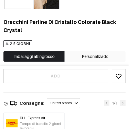
Orecchini Perline Di Cristallo Colorate Black
Crystal
2-5 GIORNI
Imballaggi all'ingrosso
Personalizado
ADD
Consegna:
1/1
United States
DHL Express Air
Tempo di transito 2 giorni
lavorativi