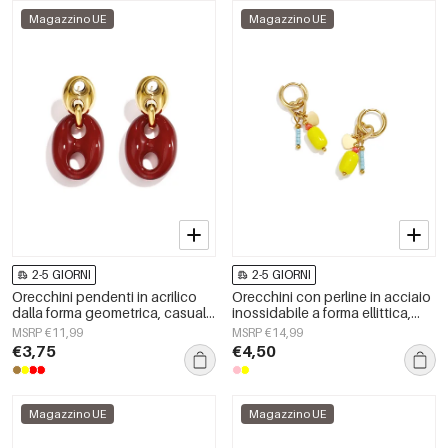
Magazzino UE
Magazzino UE
2-5 GIORNI
2-5 GIORNI
Orecchini pendenti in acrilico
Orecchini con perline in acciaio
dalla forma geometrica, casual
inossidabile a forma ellittica,
e semplici, della serie da donna.
graziosi e semplici, della serie
MSRP €11,99
MSRP €14,99
Daily Simple, gioielli da donna.
€3,75
€4,50
Magazzino UE
Magazzino UE