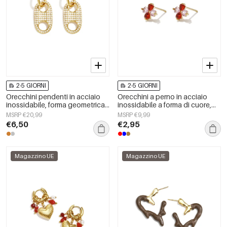
2-5 GIORNI
2-5 GIORNI
Orecchini pendenti in acciaio
Orecchini a perno in acciaio
inossidabile, forma geometrica,
inossidabile a forma di cuore,
semplici, serie &quot;Daily
semplici, della serie Daily
MSRP €20,99
MSRP €9,99
Simple&quot;, gioielli da donna.
Simple, gioielli da donna.
€6,50
€2,95
Magazzino UE
Magazzino UE