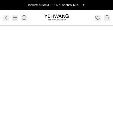
Iscriviti e ricevi il 15% di sconto! Min. 30€
B2B WHOLESALER