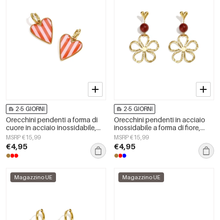
2-5 GIORNI
2-5 GIORNI
Orecchini pendenti a forma di
Orecchini pendenti in acciaio
cuore in acciaio inossidabile,
inossidabile a forma di fiore,
serie Simple Daily Simple, gioielli
serie Daily Simple, gioielli da
MSRP €15,99
MSRP €15,99
da donna
donna
€4,95
€4,95
Magazzino UE
Magazzino UE