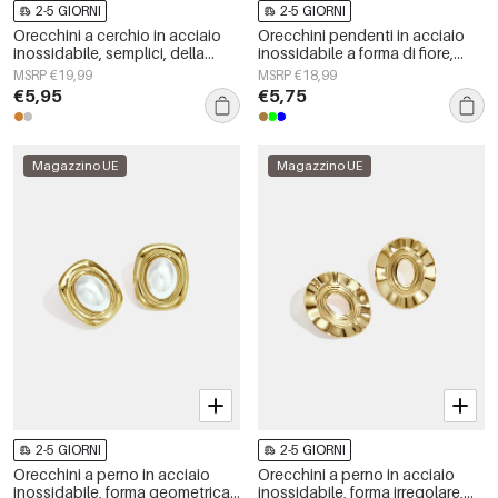
2-5 GIORNI
2-5 GIORNI
Orecchini a cerchio in acciaio
Orecchini pendenti in acciaio
inossidabile, semplici, della
inossidabile a forma di fiore,
serie Daily Simple, gioielli da
serie Daily Simple, gioielli da
MSRP €19,99
MSRP €18,99
donna
donna
€5,95
€5,75
Magazzino UE
Magazzino UE
2-5 GIORNI
2-5 GIORNI
Orecchini a perno in acciaio
Orecchini a perno in acciaio
inossidabile, forma geometrica,
inossidabile, forma irregolare,