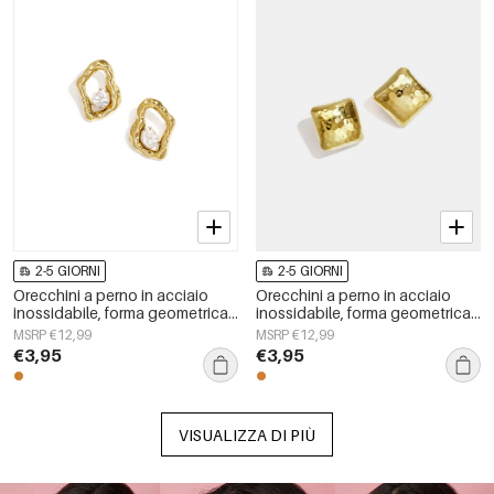
2-5 GIORNI
2-5 GIORNI
Orecchini a perno in acciaio
Orecchini a perno in acciaio
inossidabile, forma geometrica,
inossidabile, forma geometrica,
semplici, serie &quot;Daily
semplici, serie &quot;Daily
MSRP €12,99
MSRP €12,99
Simple&quot;, gioielli da donna.
Simple&quot;, gioielli da donna.
€3,95
€3,95
VISUALIZZA DI PIÙ