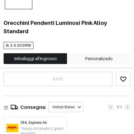
Orecchini Pendenti Luminosi Pink Alloy
Standard
2-5 GIORNI
Imballaggi all'ingrosso
Personalizado
ADD
Consegna:
1/1
United States
DHL Express Air
Tempo di transito 2 giorni
lavorativi