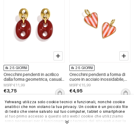
2-5 GIORNI
2-5 GIORNI
Orecchini pendenti in acrilico
Orecchini pendenti a forma di
dalla forma geometrica, casual
cuore in acciaio inossidabile,
e semplici, della serie da donna.
serie Simple Daily Simple, gioielli
MSRP €11,99
MSRP €15,99
da donna
€3,75
€4,95
Yehwang utilizza solo cookie tecnici e funzionali, nonché cookie
analitici che non violano la tua privacy. Un cookie è un piccolo file
Magazzino UE
Magazzino UE
di testo che viene salvato sul tuo computer, tablet o smartphone
al tuo primo accesso a questo sito web.I cookie che utilizziamo
sono necessari per il funzionamento tecnico del sito web e per la
facilità d'uso. Consentono al sito web di funzionare correttamente
e di ricordare, ad esempio, le impostazioni preferite. Ci