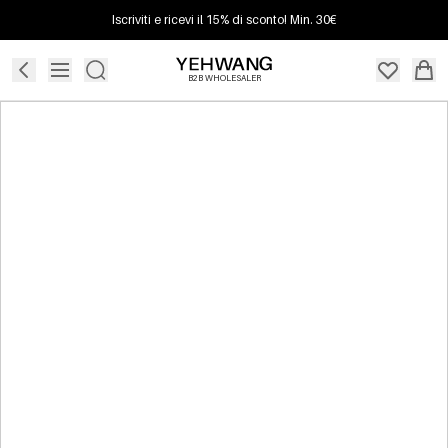
Iscriviti e ricevi il 15% di sconto! Min. 30€
B2B WHOLESALER