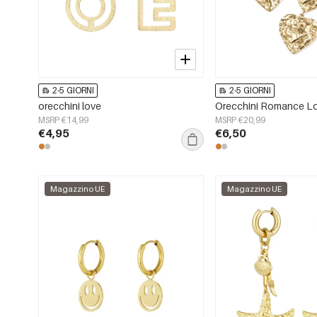
2-5 GIORNI
2-5 GIORNI
orecchini love
Orecchini Romance L
MSRP €14,99
MSRP €20,99
€4,95
€6,50
Magazzino UE
Magazzino UE