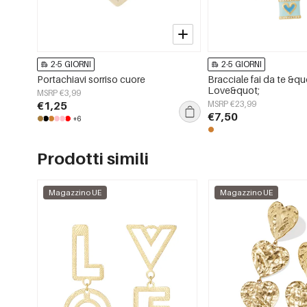
2-5 GIORNI
2-5 GIORNI
Portachiavi sorriso cuore
Bracciale fai da te &qu
Love&quot;
MSRP €3,99
€1,25
MSRP €23,99
€7,50
+6
Prodotti simili
Magazzino UE
Magazzino UE