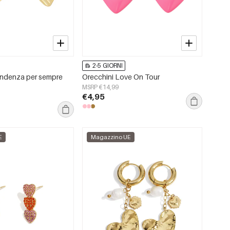
2-5 GIORNI
tendenza per sempre
Orecchini Love On Tour
MSRP €14,99
€4,95
E
Magazzino UE