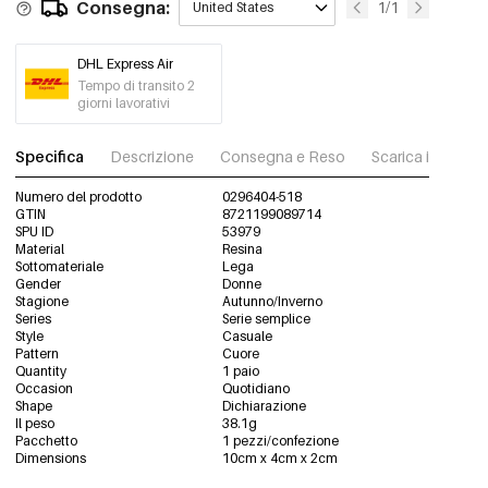
Consegna:
1/1
United States
DHL Express Air
Tempo di transito 2
giorni lavorativi
Specifica
Descrizione
Consegna e Reso
Scarica immagini
Numero del prodotto
0296404-518
GTIN
8721199089714
SPU ID
53979
Material
Resina
Sottomateriale
Lega
Gender
Donne
Stagione
Autunno/Inverno
Series
Serie semplice
Style
Casuale
Pattern
Cuore
Quantity
1 paio
Occasion
Quotidiano
Shape
Dichiarazione
Il peso
38.1g
Pacchetto
1 pezzi/confezione
Dimensions
10cm x 4cm x 2cm