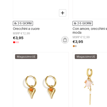
2-5 GIORNI
2-5 GIORNI
Orecchini a cuore
Con amore, orecchini 
moda
MSRP €12,99
€3,95
MSRP €12,99
€3,95
Magazzino UE
Magazzino UE