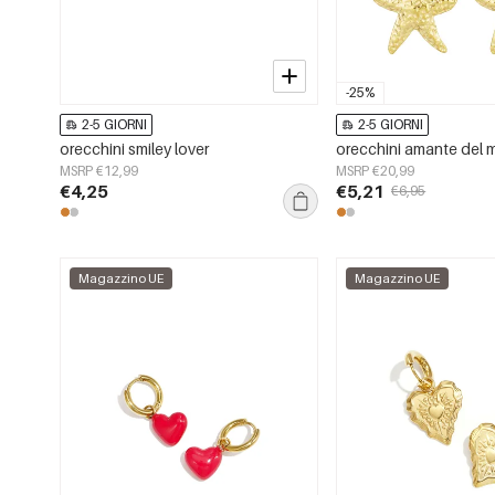
-25%
2-5 GIORNI
2-5 GIORNI
orecchini smiley lover
orecchini amante del 
MSRP €12,99
MSRP €20,99
€4,25
€5,21
€6,95
Magazzino UE
Magazzino UE