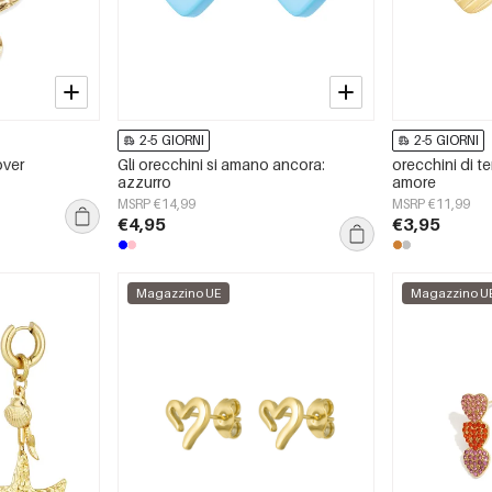
2-5 GIORNI
2-5 GIORNI
over
Gli orecchini si amano ancora:
orecchini di 
azzurro
amore
MSRP €14,99
MSRP €11,99
€4,95
€3,95
Magazzino UE
Magazzino U