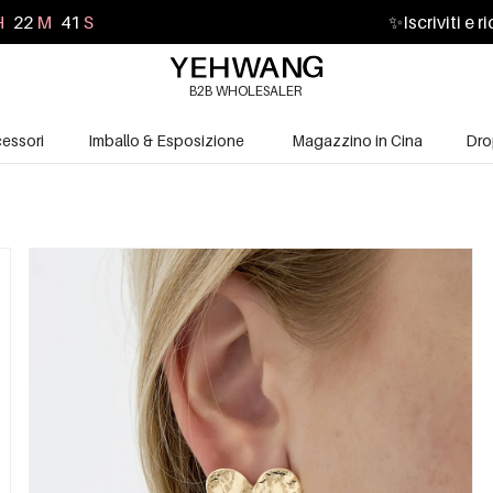
H
22
M
39
S
✨
Iscriviti e 
B2B WHOLESALER
essori
Imballo & Esposizione
Magazzino in Cina
Dro