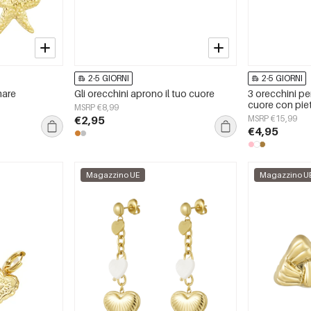
2-5 GIORNI
2-5 GIORNI
mare
Gli orecchini aprono il tuo cuore
3 orecchini pe
cuore con pie
MSRP €8,99
€2,95
MSRP €15,99
€4,95
Magazzino UE
Magazzino U