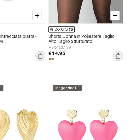
2-5 GIORNI
2-5 
intrecciata piatta -
Shorts Donna in Poliestere Taglio
Collan
MM
Alto Taglio Strutturato
colora
MSRP €37,99
MSRP €
€14,95
€8,95
E
Magazzino UE