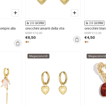
2-5 GIORNI
2-5 GIORNI
sempre alla
orecchini amanti della vita
orecchini tri
MSRP €19,99
MSRP €13,99
€6,50
€4,50
Magazzino UE
Magazzino U