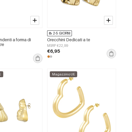
2-5 GIORNI
ndenti a forma di
Orecchini Dedicati a te
tre
MSRP €22,99
€6,95
E
Magazzino UE