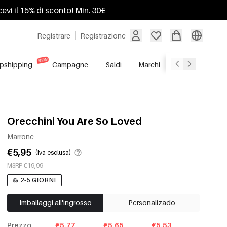
ricevi il 15% di sconto! Min. 30€
Registrare
Registrazione
pshipping
Campagne
Saldi
Marchi
Servizio All'In
Orecchini You Are So Loved
Marrone
€5,95
(Iva esclusa)
MSRP €19,99
2-5 GIORNI
Imballaggi all'ingrosso
Personalizado
Prezzo
€5.77
€5.65
€5.53