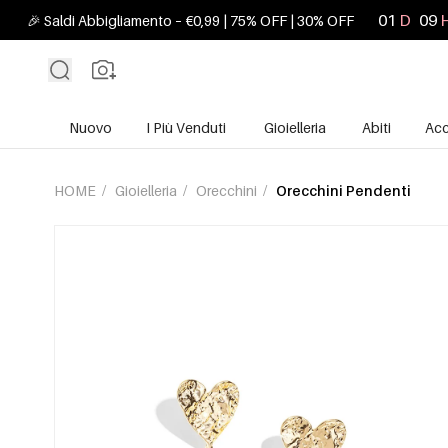
01
D
09
🎉 Saldi Abbigliamento – €0,99 | 75% OFF | 30% OFF
Nuovo
I Più Venduti
Gioielleria
Abiti
Acc
HOME
/
Gioielleria
/
Orecchini
/
Orecchini Pendenti