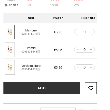
Quantità
5-9
10-19
≥20
SKU
Prezzo
Quantità
Marrone
€5,95
0296404-518
Cremisi
€5,95
0296404-648
Verde militare
€5,95
0296404-458
ADD