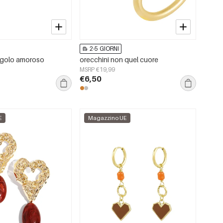
2-5 GIORNI
angolo amoroso
orecchini non quel cuore
MSRP €19,99
€6,50
E
Magazzino UE