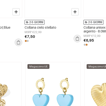
2-5 GIORNI
2-5 GIORNI
ot;Blue
Collana cielo stellato
Collana unisex 
argento - 8.0
MSRP €22,99
€7,50
MSRP €12,99
€6,95
Magazzino UE
Magazzino U