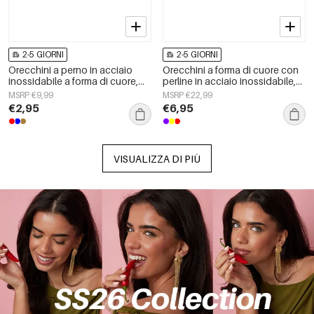
2-5 GIORNI
2-5 GIORNI
Orecchini a perno in acciaio
Orecchini a forma di cuore con
inossidabile a forma di cuore,
perline in acciaio inossidabile,
semplici, della serie Daily
semplici, della serie Daily
MSRP €9,99
MSRP €22,99
Simple, gioielli da donna.
Simple, gioielli da donna.
€2,95
€6,95
VISUALIZZA DI PIÙ