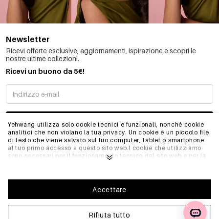
Newsletter
Ricevi offerte esclusive, aggiornamenti, ispirazione e scopri le
nostre ultime collezioni.
Ricevi un buono da 5€!
MI STO REGISTRANDO
Yehwang utilizza solo cookie tecnici e funzionali, nonché cookie
analitici che non violano la tua privacy. Un cookie è un piccolo file
di testo che viene salvato sul tuo computer, tablet o smartphone
al tuo primo accesso a questo sito web.I cookie che utilizziamo
INFO
sono necessari per il funzionamento tecnico del sito web e per la
facilità d'uso. Consentono al sito web di funzionare correttamente
e di ricordare, ad esempio, le impostazioni preferite. Ci
permettono anche di ottimizzare il nostro sito web.Per garantire
GENERALE
una buona esperienza di navigazione e acquisto su Yehwang, ti
Accettare
consigliamo di accettare la nostra raccolta e l'uso dei cookie.
Puoi disiscriverti dai cookie regolando le impostazioni del tuo
browser internet in modo che non memorizzi più i cookie. Puoi
Rifiuta tutto
FAQ
anche rimuovere tutte le informazioni memorizzate in precedenza