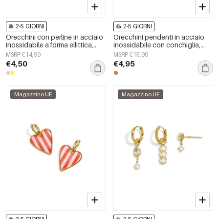
2-5 GIORNI
2-5 GIORNI
Orecchini con perline in acciaio
Orecchini pendenti in acciaio
inossidabile a forma ellittica,
inossidabile con conchiglia,
graziosi e semplici, della serie
serie Simple, gioielli da donna.
MSRP €14,99
MSRP €15,99
Daily Simple, gioielli da donna.
€4,50
€4,95
Magazzino UE
Magazzino UE