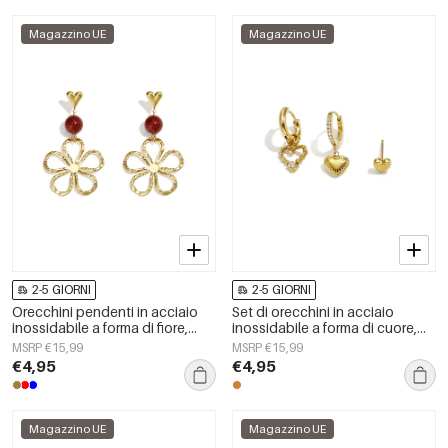
Magazzino UE
Magazzino UE
2-5 GIORNI
2-5 GIORNI
Orecchini pendenti in acciaio
Set di orecchini in acciaio
inossidabile a forma di fiore,
inossidabile a forma di cuore,
serie Daily Simple, gioielli da
semplici, della serie Daily
MSRP €15,99
MSRP €15,99
donna
Simple, gioielli da donna.
€4,95
€4,95
Magazzino UE
Magazzino UE