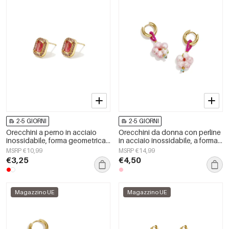
2-5 GIORNI
2-5 GIORNI
Orecchini a perno in acciaio
Orecchini da donna con perline
inossidabile, forma geometrica,
in acciaio inossidabile, a forma
semplici, serie &quot;Daily
di fiore, semplici e graziosi, della
MSRP €10,99
MSRP €14,99
Simple&quot;, gioielli da donna.
serie Cute.
€3,25
€4,50
Magazzino UE
Magazzino UE