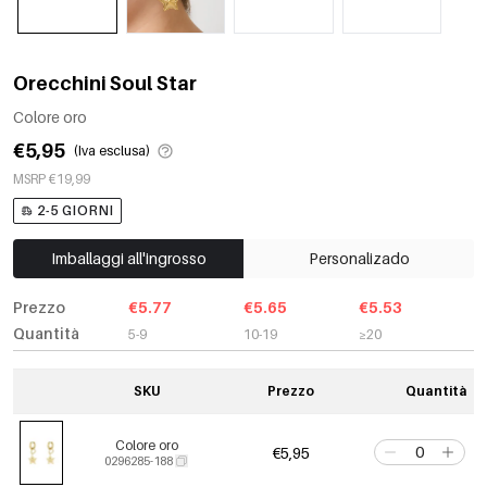
Orecchini Soul Star
Colore oro
€5,95
(Iva esclusa)
MSRP €19,99
2-5 GIORNI
Imballaggi all'ingrosso
Personalizado
Prezzo
€5.77
€5.65
€5.53
Quantità
5-9
10-19
≥20
SKU
Prezzo
Quantità
Colore oro
€5,95
0296285-188