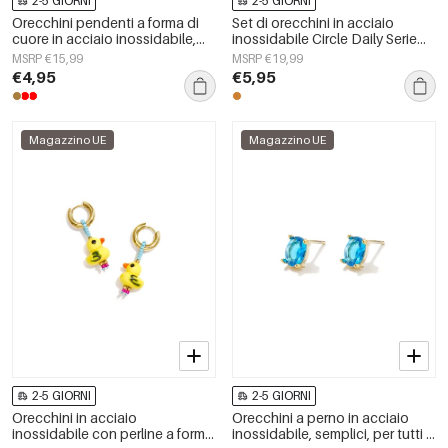
2-5 GIORNI
2-5 GIORNI
Orecchini pendenti a forma di
Set di orecchini in acciaio
cuore in acciaio inossidabile,
inossidabile Circle Daily Serie
serie Simple Daily Simple, gioielli
Semplice Gioiello da Donna
MSRP €15,99
MSRP €19,99
da donna
€4,95
€5,95
Magazzino UE
Magazzino UE
2-5 GIORNI
2-5 GIORNI
Orecchini in acciaio
Orecchini a perno in acciaio
inossidabile con perline a forma
inossidabile, semplici, per tutti i