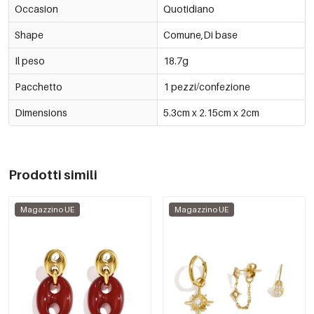
Occasion
Quotidiano
Shape
Comune,Di base
Il peso
18.7g
Pacchetto
1 pezzi/confezione
Dimensions
5.3cm x 2.15cm x 2cm
Prodotti simili
Magazzino UE
Magazzino UE