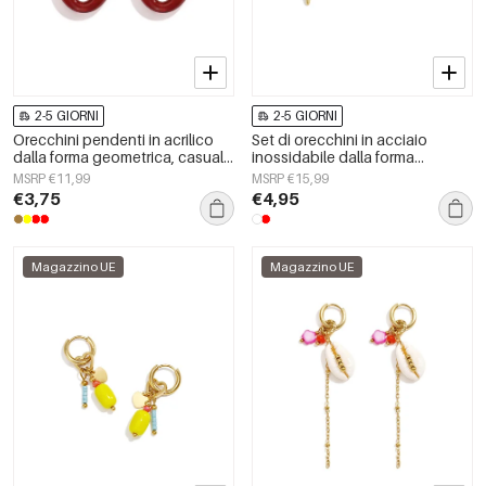
2-5 GIORNI
2-5 GIORNI
Orecchini pendenti in acrilico
Set di orecchini in acciaio
dalla forma geometrica, casual
inossidabile dalla forma
e semplici, della serie da donna.
geometrica, semplici, per tutti i
MSRP €11,99
MSRP €15,99
giorni, serie Simple, gioielli da
€3,75
€4,95
donna
Magazzino UE
Magazzino UE