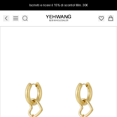
Iscriviti e ricevi il 15% di sconto! Min. 30€
B2B WHOLESALER