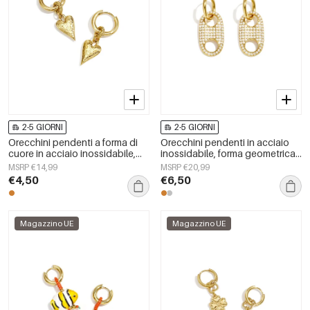
2-5 GIORNI
2-5 GIORNI
Orecchini pendenti a forma di
Orecchini pendenti in acciaio
cuore in acciaio inossidabile,
inossidabile, forma geometrica,
serie Simple Daily Simple, gioielli
semplici, serie &quot;Daily
MSRP €14,99
MSRP €20,99
da donna
Simple&quot;, gioielli da donna.
€4,50
€6,50
Magazzino UE
Magazzino UE