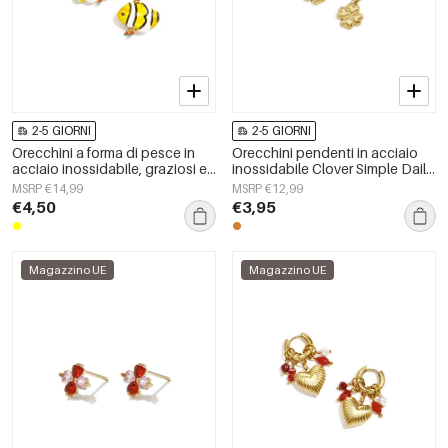
2-5 GIORNI
2-5 GIORNI
Orecchini a forma di pesce in
Orecchini pendenti in acciaio
acciaio inossidabile, graziosi e
inossidabile Clover Simple Daily
semplici, della serie Daily
Simple Series Gioielli da donna
MSRP €14,99
MSRP €12,99
Simple, gioielli da donna.
€4,50
€3,95
Magazzino UE
Magazzino UE