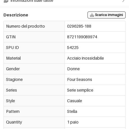
Informazioni sulle tasse
Descrizione
Scarica immagini
Numero del prodotto
0296285-188
GTIN
8721199089974
SPU ID
54225
Material
Acciaio inossidabile
Gender
Donne
Stagione
Four Seasons
Series
Serie semplice
Style
Casuale
Pattern
Stella
Quantity
1 paio