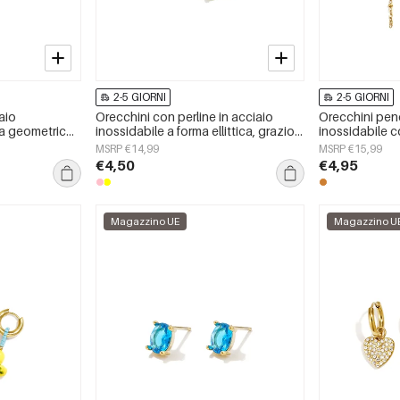
2-5 GIORNI
2-5 GIORNI
iaio
Orecchini con perline in acciaio
Orecchini pend
ma geometrica,
inossidabile a forma ellittica, graziosi
inossidabile c
ni, serie
e semplici, della serie Daily Simple,
Simple, gioiell
MSRP €14,99
MSRP €15,99
na
gioielli da donna.
€4,50
€4,95
Magazzino UE
Magazzino U