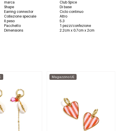
marca
Club Spice
Shape
Di base
Earring connector
Ciclo continuo
Collezione speciale
Altro
Il peso
5.3
Pacchetto
1 pezzi/confezione
Dimensions
2.2cm x 0.7cm x 2cm
E
Magazzino UE