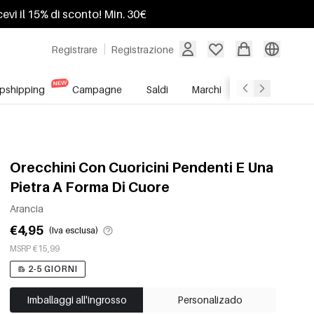
ricevi il 15% di sconto! Min. 30€
Registrare
Registrazione
pshipping
Campagne
Saldi
Marchi
Servizio All'In
Orecchini Con Cuoricini Pendenti E Una
Pietra A Forma Di Cuore
Arancia
€4,95
(Iva esclusa)
MSRP €15,99
2-5 GIORNI
Imballaggi all'ingrosso
Personalizado