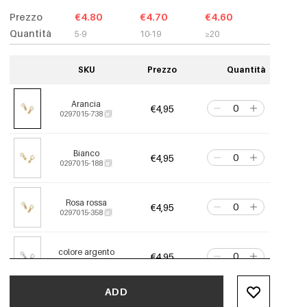
Prezzo
€4.80
€4.70
€4.60
Quantità
5-9
10-19
≥20
SKU
Prezzo
Quantità
Arancia
€4,95
0297015-738
Bianco
€4,95
0297015-188
Rosa rossa
€4,95
0297015-358
colore argento
€4,95
0297015-118
ADD