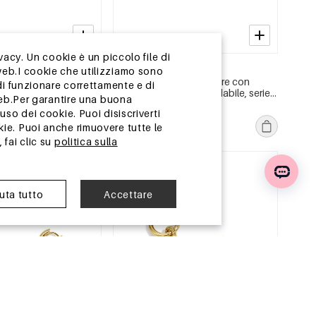
vacy. Un cookie è un piccolo file di
2-5 GIORNI
web.I cookie che utilizziamo sono
i in acciaio
Orecchini a forma di cuore con
di funzionare correttamente e di
 forma di cuore, serie
perline in acciaio inossidabile, serie
web.Per garantire una buona
i da donna.
&quot;Cute Daily Simple&quot;,
MSRP €19,99
so dei cookie. Puoi disiscriverti
gioielli da donna.
€5,95
ie. Puoi anche rimuovere tutte le
 fai clic su
politica sulla
E
Magazzino UE
iuta tutto
Accettare