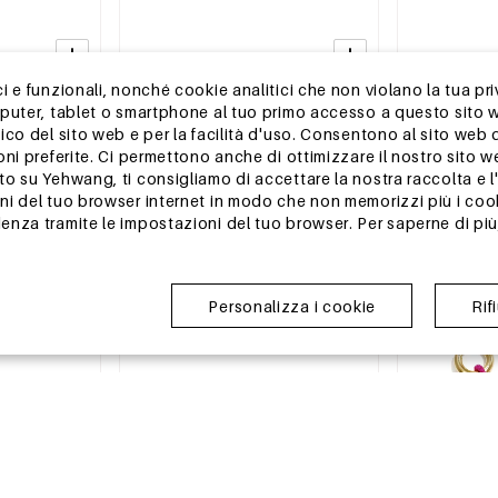
 e funzionali, nonché cookie analitici che non violano la tua pri
2-5 GIORNI
2-5 GIORNI
mputer, tablet o smartphone al tuo primo accesso a questo sito 
nossidabile con
Orecchini a perno in acciaio
Set di orecchin
ico del sito web e per la facilità d'uso. Consentono al sito web 
le, carini e
inossidabile, semplici, per tutti i
inossidabile a
oni preferite. Ci permettono anche di ottimizzare il nostro sito 
ily Simple,
giorni, serie Simple, gioielli da donna
Simple, gioiell
MSRP €8,99
MSRP €17,99
 su Yehwang, ti consigliamo di accettare la nostra raccolta e l'u
€2,75
€5,50
i del tuo browser internet in modo che non memorizzi più i cook
nza tramite le impostazioni del tuo browser. Per saperne di più,
Magazzino UE
Magazzino U
Personalizza i cookie
Rif