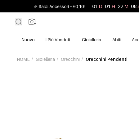
01
D
01
H
22
M
07
🎉 Saldi Accessori – €0,10!
Nuovo
I Più Venduti
Gioielleria
Abiti
Acc
HOME
/
Gioielleria
/
Orecchini
/
Orecchini Pendenti