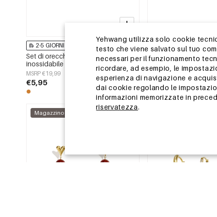
Yehwang utilizza solo cookie tecnici
2-5 GIORNI
2-5 GIORNI
testo che viene salvato sul tuo co
Set di orecchini in acciaio
Orecchini in acciaio i
necessari per il funzionamento tecn
inossidabile Circle Daily Serie
perline a forma di anima
ricordare, ad esempio, le impostazi
Semplice Gioiello da Donna
semplici, della serie Da
MSRP €19,99
MSRP €14,99
esperienza di navigazione e acquisto
gioielli da donna.
€5,95
€4,50
dai cookie regolando le impostazion
informazioni memorizzate in precede
riservatezza
.
Magazzino UE
Magazzino UE