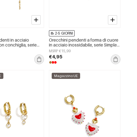
2-5 GIORNI
enti in acciaio
Orecchini pendenti a forma di cuore
on conchiglia, serie
in acciaio inossidabile, serie Simple
i da donna.
Daily Simple, gioielli da donna
MSRP €15,99
€4,95
E
Magazzino UE