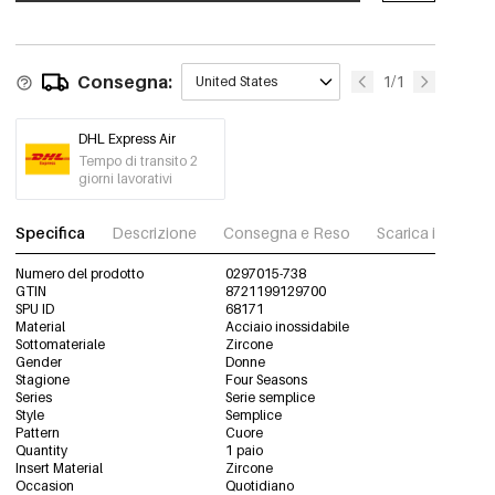
Consegna:
1/1
United States
DHL Express Air
Tempo di transito 2
giorni lavorativi
Specifica
Descrizione
Consegna e Reso
Scarica immagini
Numero del prodotto
0297015-738
GTIN
8721199129700
SPU ID
68171
Material
Acciaio inossidabile
Sottomateriale
Zircone
Gender
Donne
Stagione
Four Seasons
Series
Serie semplice
Style
Semplice
Pattern
Cuore
Quantity
1 paio
Insert Material
Zircone
Occasion
Quotidiano