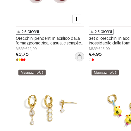
2-5 GIORNI
2-5 GIORNI
Orecchini pendenti in acrilico dalla
Set di orecchini in acc
forma geometrica, casual e semplici,
inossidabile dalla for
della serie da donna.
semplici, per tutti i gior
MSRP €11,99
MSRP €15,99
Simple, gioielli da don
€3,75
€4,95
Magazzino UE
Magazzino UE