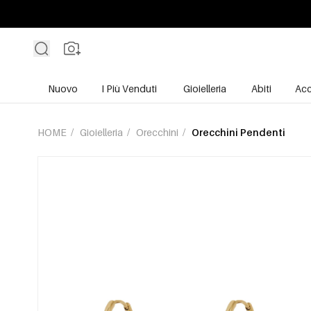
Nuovo
I Più Venduti
Gioielleria
Abiti
Acc
HOME
/
Gioielleria
/
Orecchini
/
Orecchini Pendenti