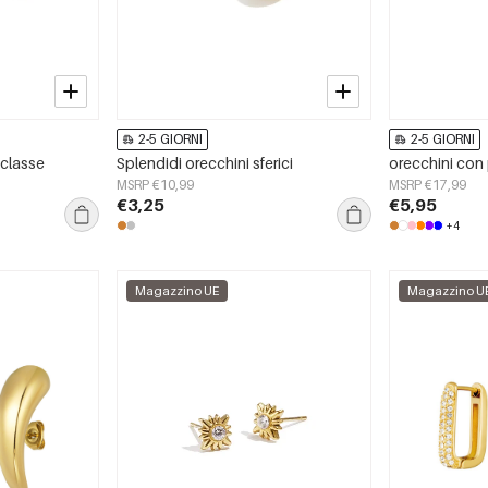
2-5 GIORNI
2-5 GIORNI
i classe
Splendidi orecchini sferici
orecchini con p
MSRP €10,99
MSRP €17,99
€3,25
€5,95
+4
Magazzino UE
Magazzino U