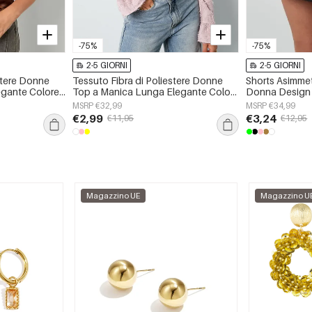
-75%
-75%
2-5 GIORNI
2-5 GIORNI
stere Donne
Tessuto Fibra di Poliestere Donne
Shorts Asimmetr
egante Colore
Top a Manica Lunga Elegante Colore
Donna Design 
Puro Primavera/Estate
MSRP €32,99
MSRP €34,99
€2,99
€3,24
€11,95
€12,95
Magazzino UE
Magazzino U