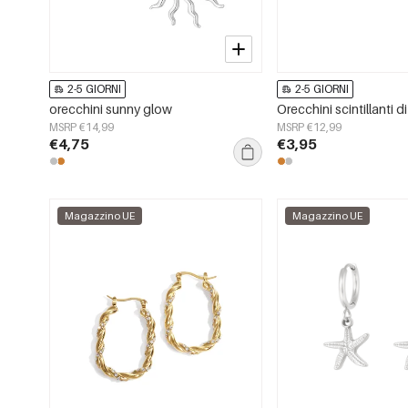
2-5 GIORNI
2-5 GIORNI
orecchini sunny glow
Orecchini scintillanti di
MSRP €14,99
MSRP €12,99
€4,75
€3,95
Magazzino UE
Magazzino UE