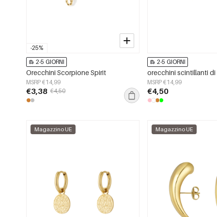
-25%
2-5 GIORNI
2-5 GIORNI
Orecchini Scorpione Spirit
orecchini scintillanti d
MSRP €14,99
MSRP €14,99
€3,38
€4,50
€4,50
Magazzino UE
Magazzino UE