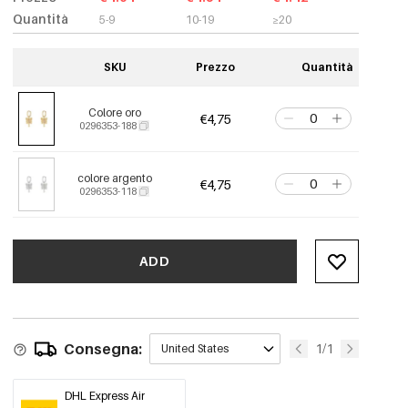
Quantità
5-9
10-19
≥20
SKU
Prezzo
Quantità
Colore oro
€4,75
0296353-188
colore argento
€4,75
0296353-118
ADD
Consegna:
1/1
United States
DHL Express Air