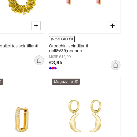
2-5 GIORNI
aillettes scintillanti
Orecchini scintillanti
dell&#39;oceano
MSRP €12,99
€3,95
E
Magazzino UE