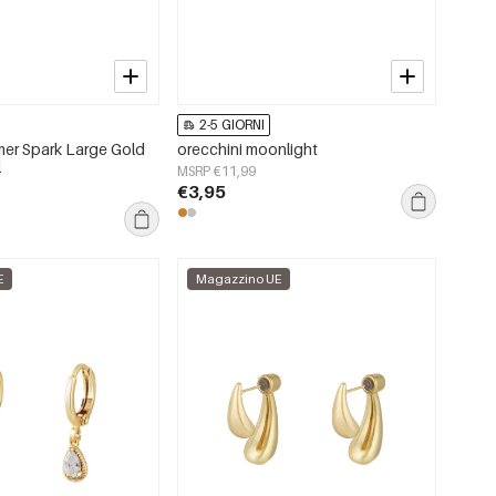
2-5 GIORNI
mer Spark Large Gold
orecchini moonlight
l
MSRP €11,99
€3,95
E
Magazzino UE