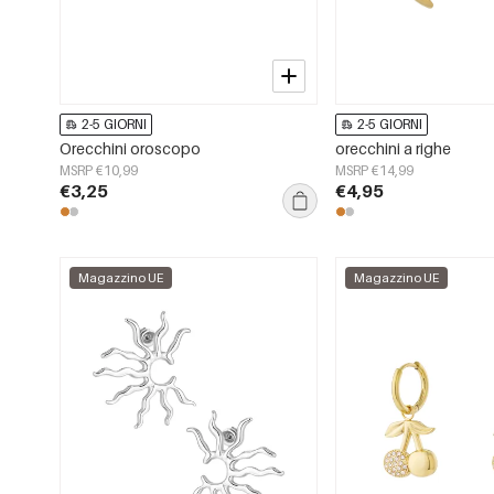
2-5 GIORNI
2-5 GIORNI
Orecchini oroscopo
orecchini a righe
MSRP €10,99
MSRP €14,99
€3,25
€4,95
Magazzino UE
Magazzino UE