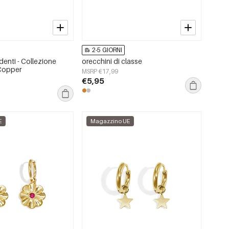
2-5 GIORNI
enti - Collezione
orecchini di classe
 Copper
MSRP €17,99
€5,95
E
Magazzino UE