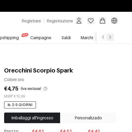
Registrare
Registrazione
pshipping
Campagne
Saldi
Marchi
Servizio All'In
Orecchini Scorpio Spark
Colore oro
€4,75
(Iva esclusa)
MSRP €15,99
2-5 GIORNI
Imballaggi all'ingrosso
Personalizado
Prezzo
€4.61
€4.51
€4.42