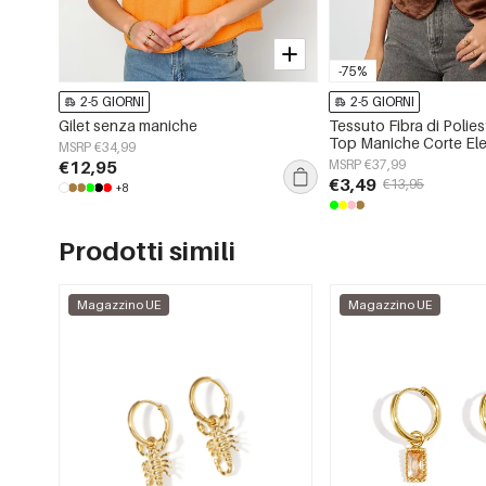
-75%
2-5 GIORNI
2-5 GIORNI
Gilet senza maniche
Tessuto Fibra di Polie
Top Maniche Corte El
MSRP €34,99
Puro
€12,95
MSRP €37,99
€3,49
€13,95
+8
Prodotti simili
Magazzino UE
Magazzino UE