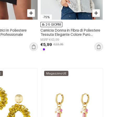
-75%
2-5 GIORNI
2-5 
ici in Poliestere
Camicia Donna in Fibra di Poliestere
Sciarpe
Professionale
Tessuta Elegante Colore Puro
Quotid
Primavera/Estate
MSRP €63,99
MSRP €
€5,99
€2,50
€23,95
E
Magazzino UE