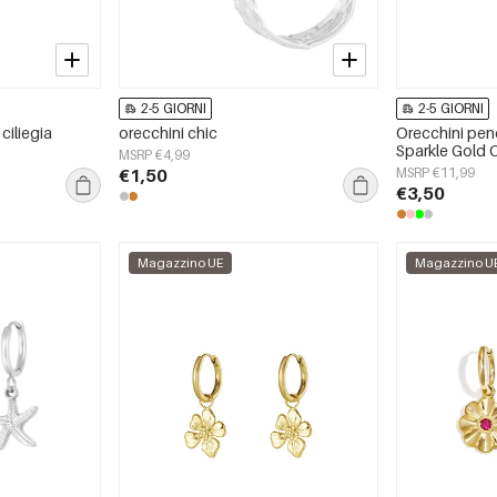
2-5 GIORNI
2-5 GIORNI
 ciliegia
orecchini chic
Orecchini pend
Sparkle Gold
MSRP €4,99
€1,50
MSRP €11,99
€3,50
Magazzino UE
Magazzino U