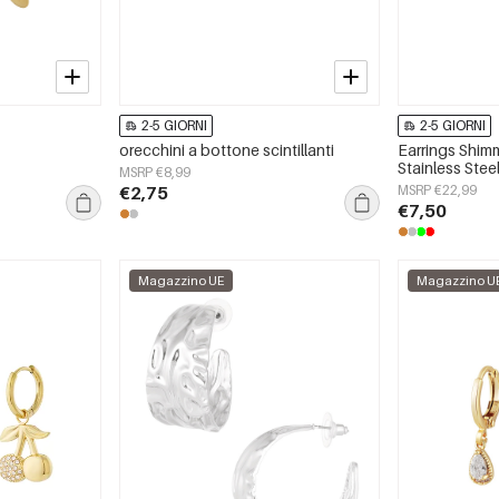
2-5 GIORNI
2-5 GIORNI
orecchini a bottone scintillanti
Earrings Shim
Stainless Stee
MSRP €8,99
€2,75
MSRP €22,99
€7,50
Magazzino UE
Magazzino U