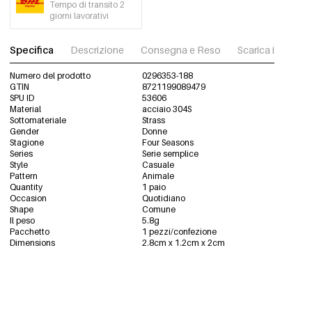
Tempo di transito 2
giorni lavorativi
Specifica
Descrizione
Consegna e Reso
Scarica immagini
Numero del prodotto
0296353-188
GTIN
8721199089479
SPU ID
53606
Material
acciaio 304S
Sottomateriale
Strass
Gender
Donne
Stagione
Four Seasons
Series
Serie semplice
Style
Casuale
Pattern
Animale
Quantity
1 paio
Occasion
Quotidiano
Shape
Comune
Il peso
5.8g
Pacchetto
1 pezzi/confezione
Dimensions
2.8cm x 1.2cm x 2cm