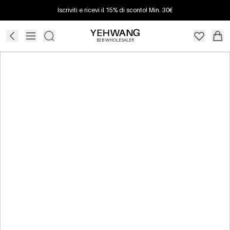
Iscriviti e ricevi il 15% di sconto! Min. 30€
B2B WHOLESALER