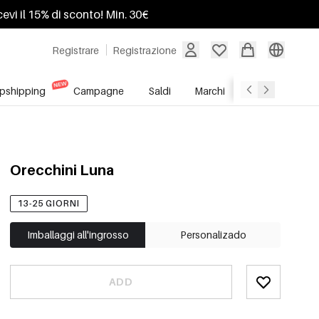
ricevi il 15% di sconto! Min. 30€
Registrare
Registrazione
pshipping
Campagne
Saldi
Marchi
Servizio All'In
Orecchini Luna
13-25 GIORNI
Imballaggi all'ingrosso
Personalizado
ADD