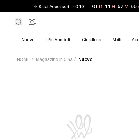
01
D
11
H
57
M
54
🎉 Saldi Accessori – €0,10!
Nuovo
I Più Venduti
Gioielleria
Abiti
Acc
HOME
/
Magazzino in Cina
/
Nuovo