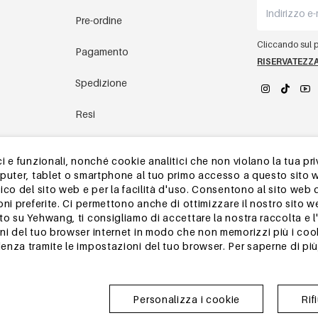
Pre-ordine
Cliccando sul pu
Pagamento
RISERVATEZZ
Spedizione
Resi
YEHWANG 
magazzino in Cina
 e funzionali, nonché cookie analitici che non violano la tua pri
mputer, tablet o smartphone al tuo primo accesso a questo sito 
Altre domande
ico del sito web e per la facilità d'uso. Consentono al sito web 
oni preferite. Ci permettono anche di ottimizzare il nostro sito 
 su Yehwang, ti consigliamo di accettare la nostra raccolta e l'u
i del tuo browser internet in modo che non memorizzi più i cook
nza tramite le impostazioni del tuo browser. Per saperne di più,
Personalizza i cookie
Rif