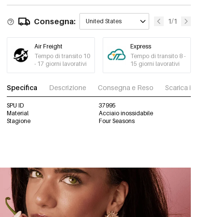
Consegna:
1/1
United States
Air Freight
Express
Tempo di transito 10
Tempo di transito 8 -
- 17 giorni lavorativi
15 giorni lavorativi
Specifica
Descrizione
Consegna e Reso
Scarica immagini
SPU ID
37995
Material
Acciaio inossidabile
Stagione
Four Seasons