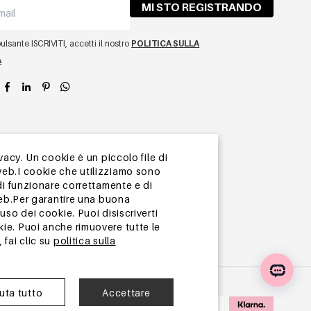
MI STO REGISTRANDO
lsante ISCRIVITI, accetti il ​​nostro
POLITICA SULLA
A
app
vacy. Un cookie è un piccolo file di
web.I cookie che utilizziamo sono
di funzionare correttamente e di
web.Per garantire una buona
so dei cookie. Puoi disiscriverti
ie. Puoi anche rimuovere tutte le
 fai clic su
politica sulla
iuta tutto
Accettare