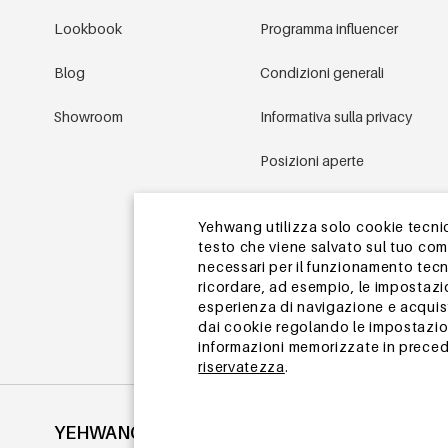
Lookbook
Programma influencer
Blog
Condizioni generali
Showroom
Informativa sulla privacy
Posizioni aperte
Condizioni promozionali
Yehwang utilizza solo cookie tecnici
testo che viene salvato sul tuo co
Mappa del sito
necessari per il funzionamento tecn
ricordare, ad esempio, le impostazi
esperienza di navigazione e acquisto
dai cookie regolando le impostazion
informazioni memorizzate in precede
riservatezza
.
YEHWANG
©2002-2026 YEHWANG All Rights Reserved.