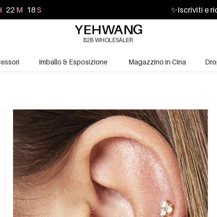
H
22
M
17
S
✨
Iscriviti e 
B2B WHOLESALER
essori
Imballo & Esposizione
Magazzino in Cina
Dro