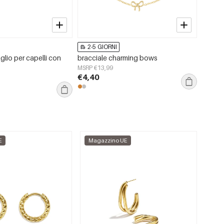
2-5 GIORNI
2-5 
glio per capelli con
bracciale charming bows
Borsa 
aranci
MSRP €13,99
€4,40
MSRP €
€10,
E
Magazzino UE