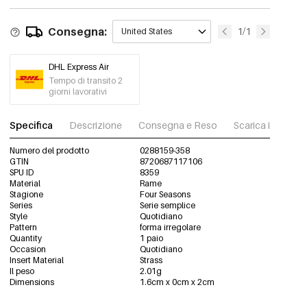
colore argento
€6,50
Consegna:
1/1
United States
0288159-101
DHL Express Air
Tempo di transito 2
giorni lavorativi
Specifica
Descrizione
Consegna e Reso
Scarica immagini
Numero del prodotto
0288159-358
GTIN
8720687117106
SPU ID
8359
Material
Rame
Stagione
Four Seasons
Series
Serie semplice
Style
Quotidiano
Pattern
forma irregolare
Quantity
1 paio
Occasion
Quotidiano
Insert Material
Strass
Il peso
2.01g
Dimensions
1.6cm x 0cm x 2cm