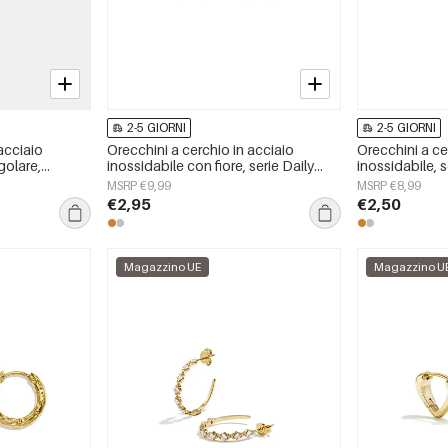
2-5 GIORNI
2-5 GIORNI
acciaio
Orecchini a cerchio in acciaio
Orecchini a ce
golare,
inossidabile con fiore, serie Daily
inossidabile, s
aily
Simple, gioielli da donna.
Daily Simple, 
MSRP €9,99
MSRP €8,99
da donna.
€2,95
€2,50
Magazzino UE
Magazzino U