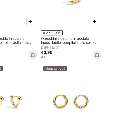
2-5 GIORNI
rchio in acciaio
Orecchini a cerchio in acciaio
emplici, della serie
inossidabile, semplici, della serie
gioielli da donna
Daily Simple, gioielli da donna
MSRP €12,99
€3,95
E
Magazzino UE