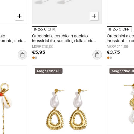
2-5 GIORNI
2-5 GIORNI
iaio
Orecchini a cerchio in acciaio
Orecchini a ce
erchio, serie
inossidabile, semplici, della serie
inossidabile c
donna
Daily Simple, gioielli da donna
Simple, gioiel
MSRP €19,99
MSRP €11,99
€5,95
€3,75
Magazzino UE
Magazzino U