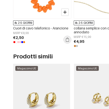
2-5 GIORNI
2-5 GIORNI
Cuori di cavo telefonico - Arancione
collana semplice con 
annodato
MSRP €8,99
€2,50
MSRP €15,99
€4,95
Prodotti simili
Magazzino UE
Magazzino UE