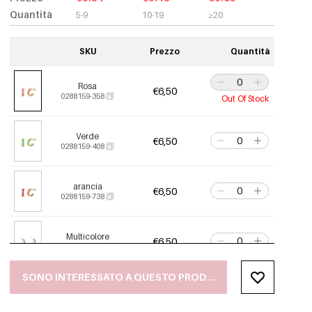
Quantità
5-9
10-19
≥20
SKU
Prezzo
Quantità
Rosa
€6,50
0288159-358
Out Of Stock
Verde
€6,50
0288159-408
arancia
€6,50
0288159-738
Multicolore
€6,50
0288159-007
SONO INTERESSATO A QUESTO PRODOTTO
Colore oro
€6,50
0288159-108