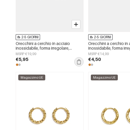
2-5 GIORNI
2-5 GIORNI
Orecchini a cerchio in acciaio
Orecchini a cerchio in 
inossidabile, forma irregolare,
inossidabile, forma irre
semplici, della serie Simple Daily,
semplici, serie &quot;D
MSRP €19,99
MSRP €14,99
gioielli da donna.
Simple&quot;, gioielli 
€5,95
€4,50
Magazzino UE
Magazzino UE