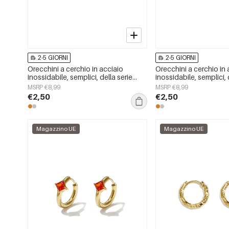
2-5 GIORNI
2-5 GIORNI
Orecchini a cerchio in acciaio
Orecchini a cerchio in 
inossidabile, semplici, della serie
inossidabile, semplici, 
Daily Simple, gioielli da donna
Daily Simple, gioielli 
MSRP €8,99
MSRP €8,99
€2,50
€2,50
Magazzino UE
Magazzino UE