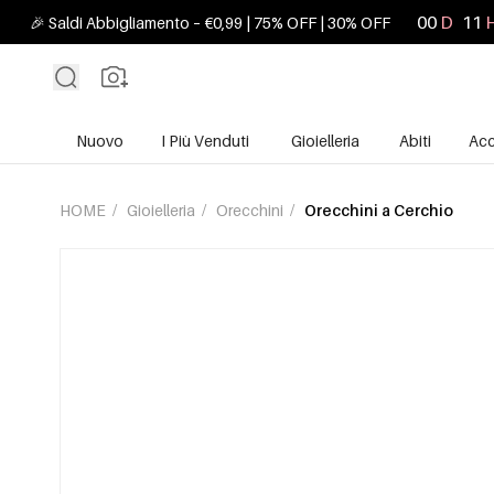
00
D
11
🎉 Saldi Abbigliamento – €0,99 | 75% OFF | 30% OFF
Nuovo
I Più Venduti
Gioielleria
Abiti
Acc
HOME
/
Gioielleria
/
Orecchini
/
Orecchini a Cerchio