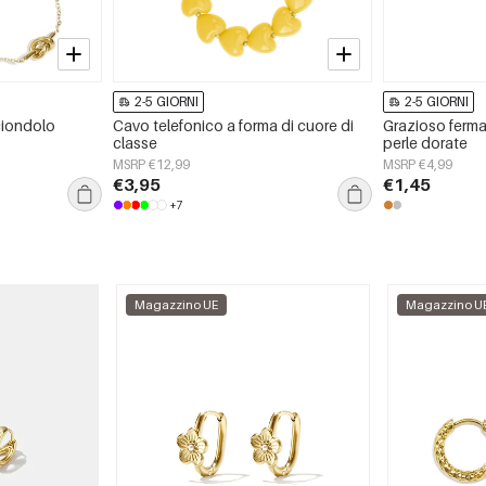
2-5 GIORNI
2-5 GIORNI
ciondolo
Cavo telefonico a forma di cuore di
Grazioso ferma
classe
perle dorate
MSRP €12,99
MSRP €4,99
€3,95
€1,45
+7
Magazzino UE
Magazzino U