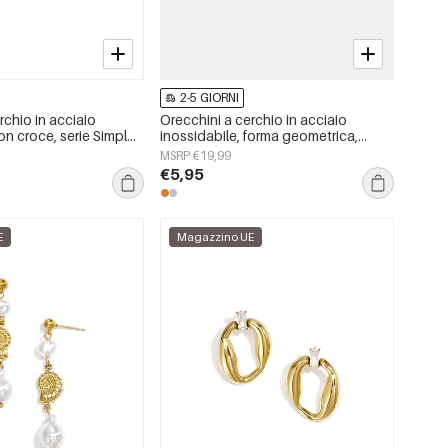
2-5 GIORNI
rchio in acciaio
Orecchini a cerchio in acciaio
on croce, serie Simple
inossidabile, forma geometrica,
li da donna
semplici, serie Daily Simple, gioielli
MSRP €19,99
da donna
€5,95
E
Magazzino UE