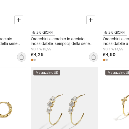
2-5 GIORNI
2-5 GIORNI
acciaio
Orecchini a cerchio in acciaio
Orecchini a ce
della serie
inossidabile, semplici, della serie
inossidabile a
da donna
Daily Simple, gioielli da donna
semplici, della
MSRP €13,99
MSRP €14,99
gioielli da do
€4,25
€4,50
Magazzino UE
Magazzino U