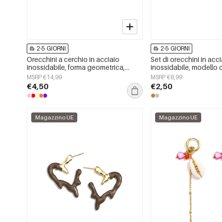
2-5 GIORNI
2-5 GIORNI
Orecchini a cerchio in acciaio
Set di orecchini in acc
inossidabile, forma geometrica,
inossidabile, modello c
semplici, serie Daily Simple, gioielli
semplice, gioielli da 
MSRP €14,99
MSRP €8,99
da donna
€4,50
€2,50
Magazzino UE
Magazzino UE