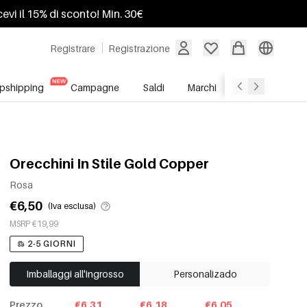
ricevi il 15% di sconto! Min. 30€
Registrare
Registrazione
pshipping
Campagne
Saldi
Marchi
Servizio All'In
Orecchini In Stile Gold Copper
Rosa
€6,50
(Iva esclusa)
MSRP €19,99
2-5 GIORNI
Imballaggi all'ingrosso
Personalizado
Prezzo
€6.31
€6.18
€6.05