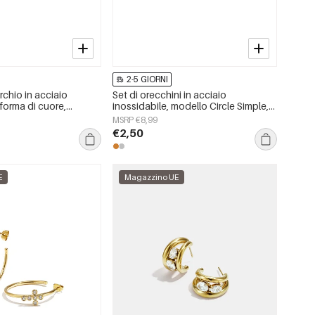
2-5 GIORNI
rchio in acciaio
Set di orecchini in acciaio
 forma di cuore,
inossidabile, modello Circle Simple,
 serie Daily Simple,
serie Daily Simple, gioielli da donna
MSRP €8,99
nna.
€2,50
E
Magazzino UE