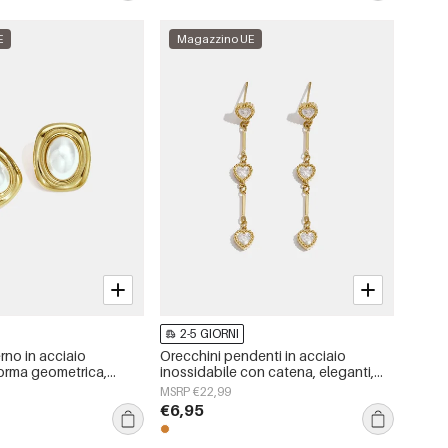
E
Magazzino UE
2-5 GIORNI
rno in acciaio
Orecchini pendenti in acciaio
forma geometrica,
inossidabile con catena, eleganti,
e &quot;Daily
perfetti per feste e occasioni
MSRP €22,99
gioielli da donna.
speciali, serie di lusso, gioielli da
€6,95
donna.