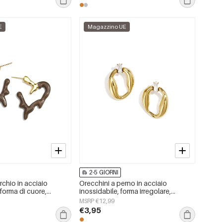
E
Magazzino UE
2-5 GIORNI
rchio in acciaio
Orecchini a perno in acciaio
 forma di cuore,
inossidabile, forma irregolare,
 serie Daily Simple,
semplici, serie &quot;Semplici per
MSRP €12,99
nna.
tutti i giorni&quot;, gioielli da donna
€3,95