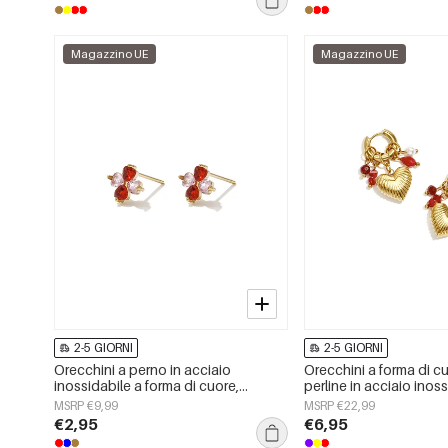
Magazzino UE
Magazzino UE
2-5 GIORNI
2-5 GIORNI
Orecchini a perno in acciaio
Orecchini a forma di c
inossidabile a forma di cuore,
perline in acciaio inoss
semplici, della serie Daily Simple,
semplici, della serie Da
MSRP €9,99
MSRP €22,99
gioielli da donna.
gioielli da donna.
€2,95
€6,95