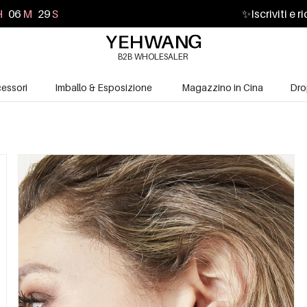
H
06
M
28
S
✨
Iscriviti e 
B2B WHOLESALER
essori
Imballo & Esposizione
Magazzino in Cina
Dro