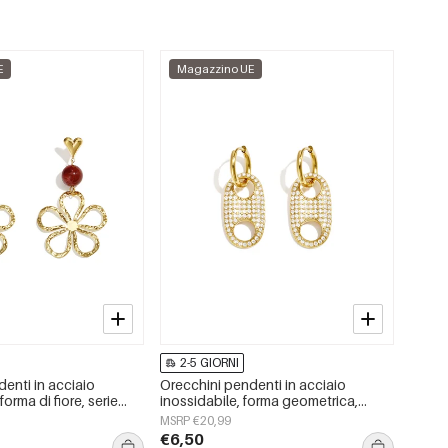
E
Magazzino UE
2-5 GIORNI
enti in acciaio
Orecchini pendenti in acciaio
forma di fiore, serie
inossidabile, forma geometrica,
gioielli da donna
semplici, serie &quot;Daily
MSRP €20,99
Simple&quot;, gioielli da donna.
€6,50