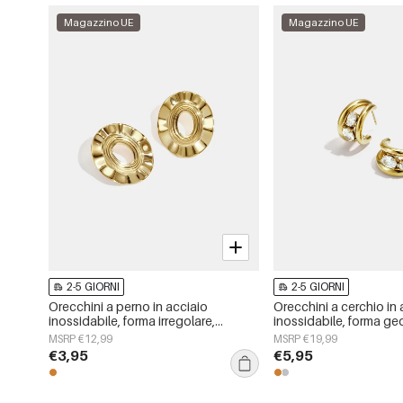
Magazzino UE
Magazzino UE
2-5 GIORNI
2-5 GIORNI
Orecchini a perno in acciaio
Orecchini a cerchio in 
inossidabile, forma irregolare,
inossidabile, forma ge
semplici, serie &quot;Semplici per
semplici, serie Daily Sim
MSRP €12,99
MSRP €19,99
tutti i giorni&quot;, gioielli da donna
da donna
€3,95
€5,95