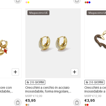
Magazzino UE
Magazzino U
2-5 GIORNI
2-5 GIORNI
uore con
Orecchini a cerchio in acciaio
Orecchini a ce
idabile,
inossidabile, forma irregolare,
inossidabile a
ily Simple,
semplici, della serie Simple Daily,
semplici, della
MSRP €19,99
MSRP €12,99
gioielli da donna.
gioielli da do
€5,95
€3,95