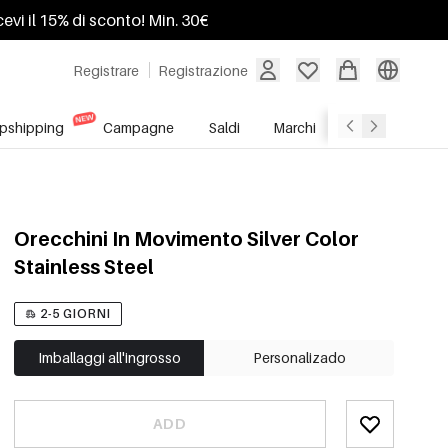
ricevi il 15% di sconto! Min. 30€
Registrare
Registrazione
pshipping
Campagne
Saldi
Marchi
Servizio All'In
Orecchini In Movimento Silver Color
Stainless Steel
2-5 GIORNI
Imballaggi all'ingrosso
Personalizado
ADD