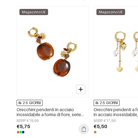
Magazzino UE
Magazzino UE
2-5 GIORNI
2-5 GIORNI
Orecchini pendenti in acciaio
Orecchini pendenti a f
inossidabile a forma di fiore, serie
in acciaio inossidabile,
Daily Simple, gioielli da donna
della serie Daily Simple,
MSRP €18,99
MSRP €17,99
donna.
€5,75
€5,50