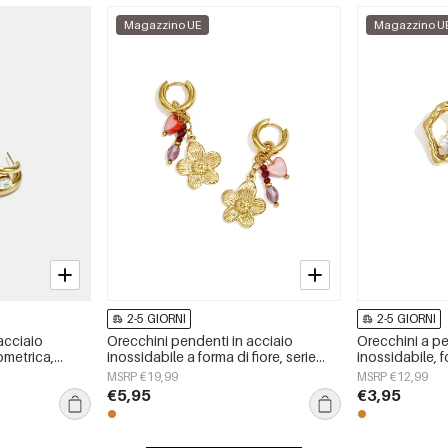
Magazzino UE
Magazzino U
2-5 GIORNI
2-5 GIORNI
acciaio
Orecchini pendenti in acciaio
Orecchini a pe
ometrica,
inossidabile a forma di fiore, serie
inossidabile, 
ple, gioielli
Daily Simple, gioielli da donna
semplici, seri
MSRP €19,99
MSRP €12,99
Simple&quot;, 
€5,95
€3,95