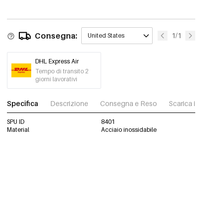
Consegna:
1/1
United States
DHL Express Air
Tempo di transito 2
giorni lavorativi
Specifica
Descrizione
Consegna e Reso
Scarica immagini
SPU ID
8401
Material
Acciaio inossidabile