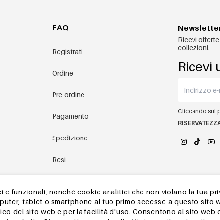
FAQ
Newslette
Ricevi offerte
collezioni.
Registrati
Ricevi 
Ordine
Pre-ordine
Cliccando sul pu
Pagamento
RISERVATEZZ
Spedizione
Resi
YEHWANG 
magazzino in Cina
 e funzionali, nonché cookie analitici che non violano la tua pri
mputer, tablet o smartphone al tuo primo accesso a questo sito 
Altre domande
ico del sito web e per la facilità d'uso. Consentono al sito web 