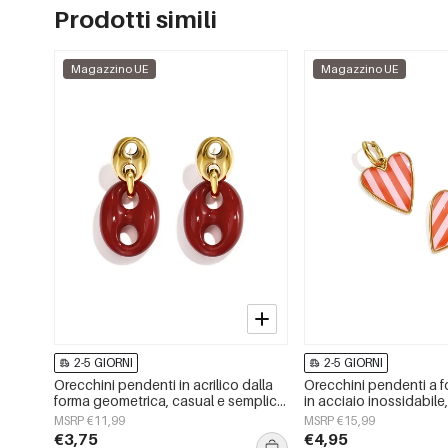
Prodotti simili
Magazzino UE
Magazzino UE
2-5 GIORNI
2-5 GIORNI
Orecchini pendenti in acrilico dalla
Orecchini pendenti a f
forma geometrica, casual e semplici,
in acciaio inossidabile
della serie da donna.
Daily Simple, gioielli 
MSRP €11,99
MSRP €15,99
€3,75
€4,95