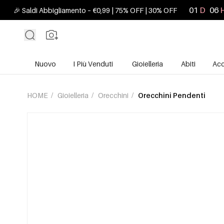
01
D
06
🎉 Saldi Abbigliamento – €0,99 | 75% OFF | 30% OFF
Nuovo
I Più Venduti
Gioielleria
Abiti
Acc
HOME
/
Gioielleria
/
Orecchini
/
Orecchini Pendenti