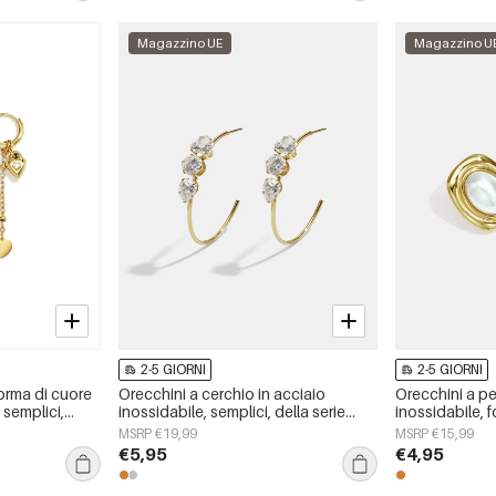
Magazzino UE
Magazzino U
2-5 GIORNI
2-5 GIORNI
orma di cuore
Orecchini a cerchio in acciaio
Orecchini a pe
 semplici,
inossidabile, semplici, della serie
inossidabile, 
 gioielli da
Daily Simple, gioielli da donna
semplici, seri
MSRP €19,99
MSRP €15,99
Simple&quot;, 
€5,95
€4,95