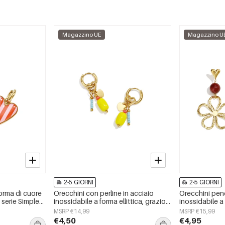
Magazzino UE
Magazzino U
2-5 GIORNI
2-5 GIORNI
orma di cuore
Orecchini con perline in acciaio
Orecchini pend
, serie Simple
inossidabile a forma ellittica, graziosi
inossidabile a 
da donna
e semplici, della serie Daily Simple,
Daily Simple, 
MSRP €14,99
MSRP €15,99
gioielli da donna.
€4,50
€4,95