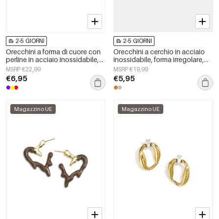
2-5 GIORNI
2-5 GIORNI
Orecchini a forma di cuore con
Orecchini a cerchio in acciaio
perline in acciaio inossidabile,
inossidabile, forma irregolare,
semplici, della serie Daily
semplici, della serie Simple
MSRP €22,99
MSRP €19,99
Simple, gioielli da donna.
Daily, gioielli da donna.
€6,95
€5,95
Magazzino UE
Magazzino UE