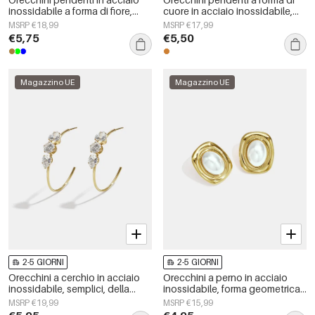
inossidabile a forma di fiore,
cuore in acciaio inossidabile,
serie Daily Simple, gioielli da
semplici, della serie Daily
MSRP €18,99
MSRP €17,99
donna
Simple, gioielli da donna.
€5,75
€5,50
Magazzino UE
Magazzino UE
2-5 GIORNI
2-5 GIORNI
Orecchini a cerchio in acciaio
Orecchini a perno in acciaio
inossidabile, semplici, della
inossidabile, forma geometrica,
serie Daily Simple, gioielli da
semplici, serie &quot;Daily
MSRP €19,99
MSRP €15,99
donna
Simple&quot;, gioielli da donna.