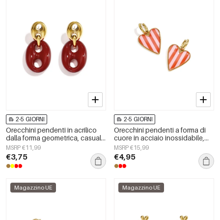
2-5 GIORNI
2-5 GIORNI
Orecchini pendenti in acrilico
Orecchini pendenti a forma di
dalla forma geometrica, casual
cuore in acciaio inossidabile,
e semplici, della serie da donna.
serie Simple Daily Simple, gioielli
MSRP €11,99
MSRP €15,99
da donna
€3,75
€4,95
Magazzino UE
Magazzino UE