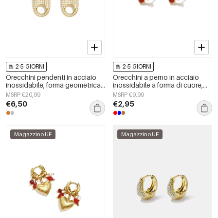
2-5 GIORNI
2-5 GIORNI
Orecchini pendenti in acciaio
Orecchini a perno in acciaio
inossidabile, forma geometrica,
inossidabile a forma di cuore,
semplici, serie &quot;Daily
semplici, della serie Daily
MSRP €20,99
MSRP €9,99
Simple&quot;, gioielli da donna.
Simple, gioielli da donna.
€6,50
€2,95
Magazzino UE
Magazzino UE