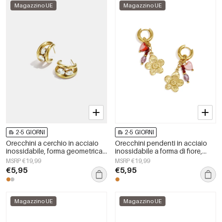
Magazzino UE
Magazzino UE
2-5 GIORNI
2-5 GIORNI
Orecchini a cerchio in acciaio
Orecchini pendenti in acciaio
inossidabile, forma geometrica,
inossidabile a forma di fiore,
semplici, serie Daily Simple,
serie Daily Simple, gioielli da
MSRP €19,99
MSRP €19,99
gioielli da donna
donna
€5,95
€5,95
Magazzino UE
Magazzino UE