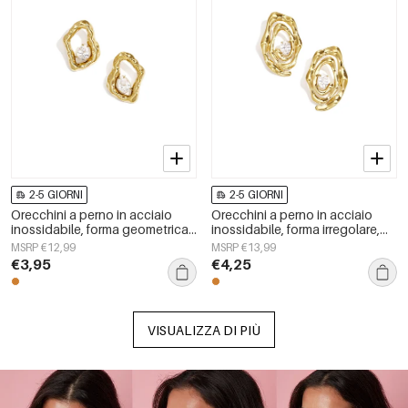
2-5 GIORNI
2-5 GIORNI
Orecchini a perno in acciaio
Orecchini a perno in acciaio
inossidabile, forma geometrica,
inossidabile, forma irregolare,
semplici, serie &quot;Daily
semplici, serie &quot;Semplici
MSRP €12,99
MSRP €13,99
Simple&quot;, gioielli da donna.
per tutti i giorni&quot;, gioielli
€3,95
€4,25
da donna
VISUALIZZA DI PIÙ