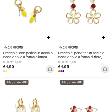
2-5 GIORNI
2-5 GIORNI
Orecchini con perline in acciaio
Orecchini pendenti in acciaio
inossidabile a forma ellittica,
inossidabile a forma di fiore,
graziosi e semplici, della serie
serie Daily Simple, gioielli da
MSRP €14,99
MSRP €15,99
Daily Simple, gioielli da donna.
donna
€4,50
€4,95
Magazzino UE
Magazzino UE