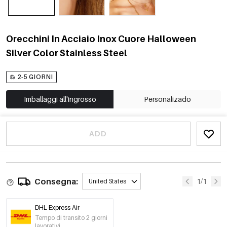
Orecchini In Acciaio Inox Cuore Halloween
Silver Color Stainless Steel
2-5 GIORNI
Imballaggi all'ingrosso
Personalizado
ADD
Consegna:
1/1
United States
DHL Express Air
Tempo di transito 2 giorni
lavorativi