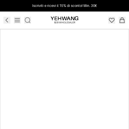
Iscriviti e ricevi il 15% di sconto! Min. 30€
B2B WHOLESALER