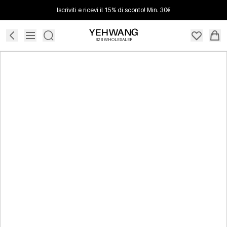
Iscriviti e ricevi il 15% di sconto! Min. 30€
B2B WHOLESALER