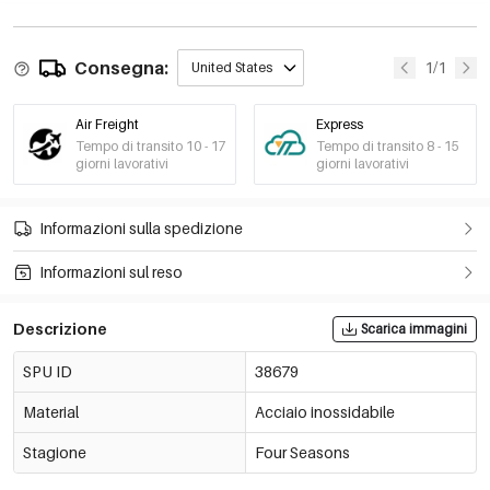
Consegna:
1/1
United States
Air Freight
Express
Tempo di transito 10 - 17
Tempo di transito 8 - 15
giorni lavorativi
giorni lavorativi
Informazioni sulla spedizione
Informazioni sul reso
Descrizione
Scarica immagini
SPU ID
38679
Material
Acciaio inossidabile
Stagione
Four Seasons