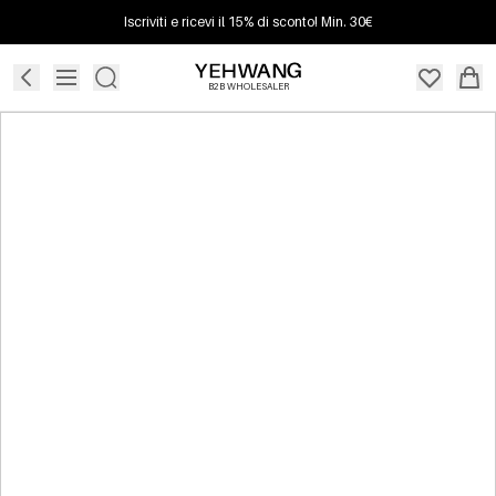
Iscriviti e ricevi il 15% di sconto! Min. 30€
B2B WHOLESALER