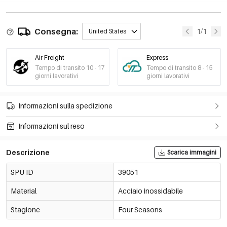
Consegna:
1/1
United States
Air Freight
Express
Tempo di transito 10 - 17
Tempo di transito 8 - 15
giorni lavorativi
giorni lavorativi
Informazioni sulla spedizione
Informazioni sul reso
Descrizione
Scarica immagini
SPU ID
39051
Material
Acciaio inossidabile
Stagione
Four Seasons