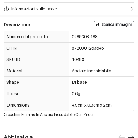
Informazioni sulle tasse
Descrizione
Scarica immagini
Numero del prodotto
0289308-188
GTIN
8720301263646
SPU ID
10480
Material
Acciaio inossidabile
Shape
Di base
Il peso
0.6g
Dimensions
4.9cm x 0.3cm x 2cm
Orecchini Fulmine In Acciaio Inossidabile Con Zirconi
Abbinalo a