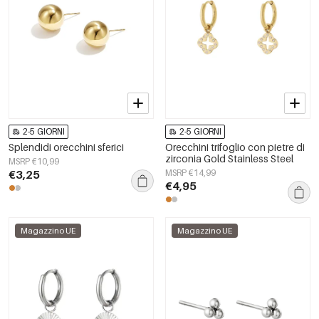
2-5 GIORNI
2-5 GIORNI
Splendidi orecchini sferici
Orecchini trifoglio con pietre di
zirconia Gold Stainless Steel
MSRP €10,99
€3,25
MSRP €14,99
€4,95
Magazzino UE
Magazzino UE