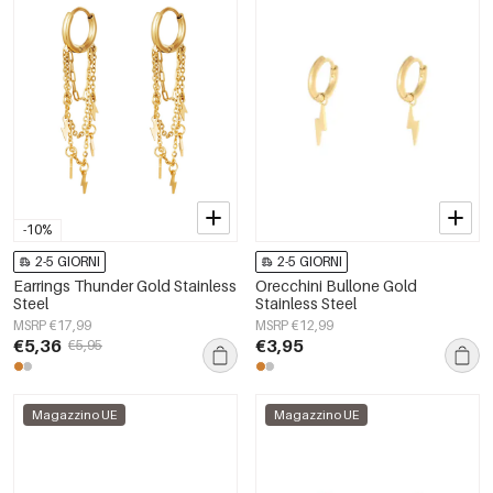
-10%
2-5 GIORNI
2-5 GIORNI
Earrings Thunder Gold Stainless
Orecchini Bullone Gold
Steel
Stainless Steel
MSRP €17,99
MSRP €12,99
€5,36
€3,95
€5,95
Magazzino UE
Magazzino UE