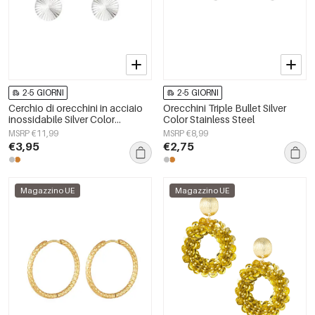
2-5 GIORNI
2-5 GIORNI
Cerchio di orecchini in acciaio
Orecchini Triple Bullet Silver
inossidabile Silver Color
Color Stainless Steel
Stainless Steel
MSRP €11,99
MSRP €8,99
€3,95
€2,75
Magazzino UE
Magazzino UE