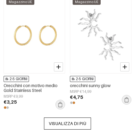
Magazzino UE
Magazzino UE
2-5 GIORNI
2-5 GIORNI
Orecchini con motivo medio
orecchini sunny glow
Gold Stainless Steel
MSRP €14,99
MSRP €9,99
€4,75
€3,25
VISUALIZZA DI PIÙ