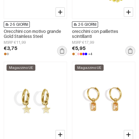
2-5 GIORNI
2-5 GIORNI
Orecchini con motivo grande
orecchini con paillettes
Gold Stainless Steel
scintillanti
MSRP €11,99
MSRP €17,99
€3,75
€5,95
+4
Magazzino UE
Magazzino UE