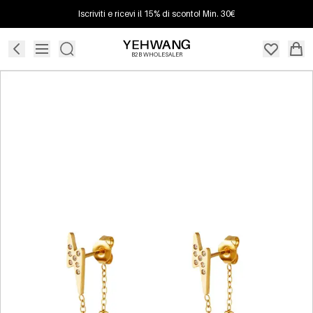
Iscriviti e ricevi il 15% di sconto! Min. 30€
B2B WHOLESALER