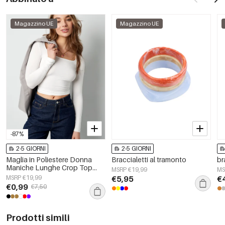
Magazzino UE
Magazzino UE
-87%
2-5 GIORNI
2-5 GIORNI
Maglia in Poliestere Donna
Braccialetti al tramonto
br
Maniche Lunghe Crop Top
MSRP €19,99
MS
Collo Quadrato Taglio
MSRP €19,99
€5,95
€
Bodycon
€0,99
€7,50
Prodotti simili