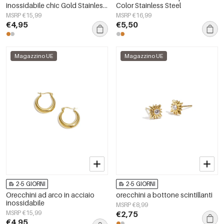
inossidabile chic Gold Stainless
Color Stainless Steel
Steel
MSRP €15,99
MSRP €16,99
€4,95
€5,50
Magazzino UE
Magazzino UE
2-5 GIORNI
2-5 GIORNI
Orecchini ad arco in acciaio
orecchini a bottone scintillanti
inossidabile
MSRP €8,99
MSRP €15,99
€2,75
€4,95