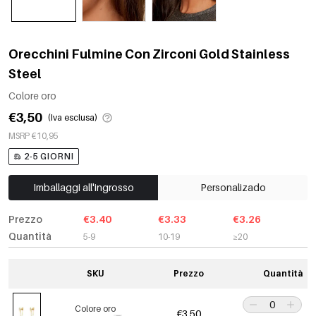
Orecchini Fulmine Con Zirconi Gold Stainless
Steel
Colore oro
€3,50
(Iva esclusa)
MSRP €10,95
2-5 GIORNI
Imballaggi all'ingrosso
Personalizado
Prezzo
€3.40
€3.33
€3.26
Quantità
5-9
10-19
≥20
SKU
Prezzo
Quantità
Colore oro
€3,50