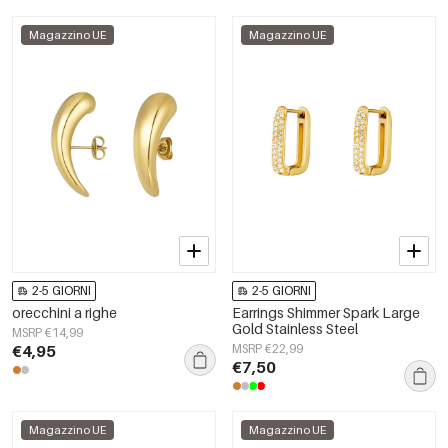
Magazzino UE
Magazzino UE
2-5 GIORNI
2-5 GIORNI
orecchini a righe
Earrings Shimmer Spark Large
Gold Stainless Steel
MSRP €14,99
€4,95
MSRP €22,99
€7,50
Magazzino UE
Magazzino UE