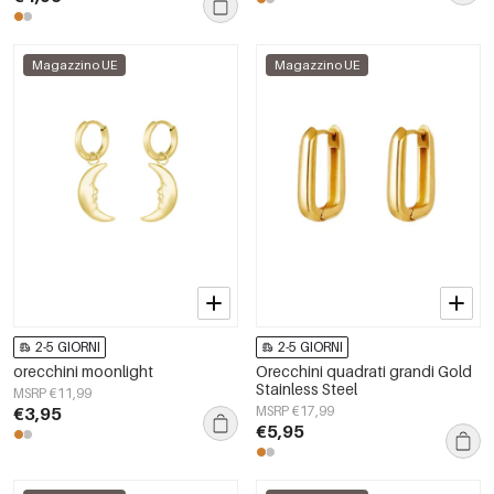
Magazzino UE
Magazzino UE
2-5 GIORNI
2-5 GIORNI
orecchini moonlight
Orecchini quadrati grandi Gold
Stainless Steel
MSRP €11,99
€3,95
MSRP €17,99
€5,95