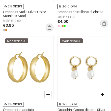
2-5 GIORNI
2-5 GIORNI
Orecchini Stella Silver Color
orecchini scintillanti di classe
Stainless Steel
MSRP €14,99
MSRP €12,99
€4,50
€3,95
Magazzino UE
Magazzino UE
2-5 GIORNI
2-5 GIORNI
Orecchini in acciaio
Orecchini Gocce di perle Silver