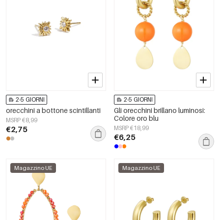
2-5 GIORNI
2-5 GIORNI
orecchini a bottone scintillanti
Gli orecchini brillano luminosi:
Colore oro blu
MSRP €8,99
€2,75
MSRP €18,99
€6,25
Magazzino UE
Magazzino UE