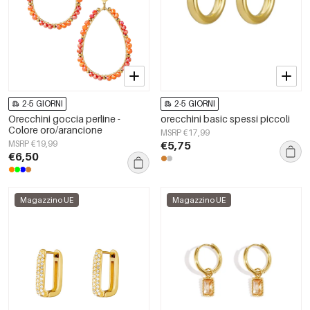
2-5 GIORNI
2-5 GIORNI
Orecchini goccia perline -
orecchini basic spessi piccoli
Colore oro/arancione
MSRP €17,99
MSRP €19,99
€5,75
€6,50
Magazzino UE
Magazzino UE