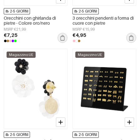
2-5 GIORNI
2-5 GIORNI
Orecchini con ghirlanda di
3 orecchini pendenti a forma di
pietre - Colore oro/nero
cuore con pietre
MSRP €21,99
MSRP €15,99
€7,25
€4,95
Magazzino UE
Magazzino UE
2-5 GIORNI
2-5 GIORNI