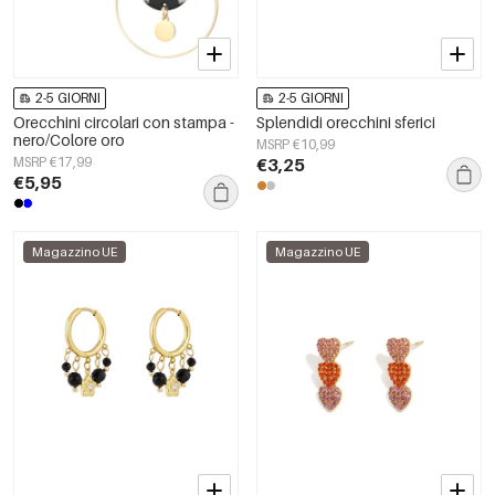
2-5 GIORNI
2-5 GIORNI
Orecchini circolari con stampa -
Splendidi orecchini sferici
nero/Colore oro
MSRP €10,99
MSRP €17,99
€3,25
€5,95
Magazzino UE
Magazzino UE