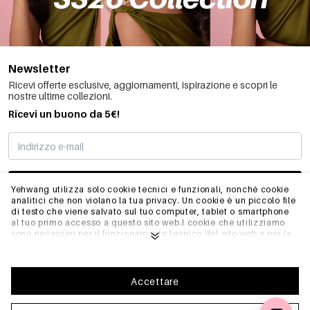
Newsletter
Ricevi offerte esclusive, aggiornamenti, ispirazione e scopri le
nostre ultime collezioni.
Ricevi un buono da 5€!
MI STO REGISTRANDO
Yehwang utilizza solo cookie tecnici e funzionali, nonché cookie
analitici che non violano la tua privacy. Un cookie è un piccolo file
di testo che viene salvato sul tuo computer, tablet o smartphone
al tuo primo accesso a questo sito web.I cookie che utilizziamo
INFO
sono necessari per il funzionamento tecnico del sito web e per la
facilità d'uso. Consentono al sito web di funzionare correttamente
e di ricordare, ad esempio, le impostazioni preferite. Ci
permettono anche di ottimizzare il nostro sito web.Per garantire
GENERALE
una buona esperienza di navigazione e acquisto su Yehwang, ti
Accettare
consigliamo di accettare la nostra raccolta e l'uso dei cookie.
Puoi disiscriverti dai cookie regolando le impostazioni del tuo