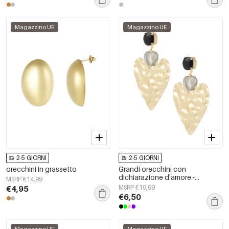
Magazzino UE
Magazzino UE
2-5 GIORNI
2-5 GIORNI
orecchini in grassetto
Grandi orecchini con
dichiarazione d'amore -
MSRP €14,99
neri/Colore oro
€4,95
MSRP €19,99
€6,50