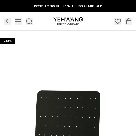
Iscriviti e ricevi il 15% di sconto! Min. 30€
B2B WHOLESALER
-88%