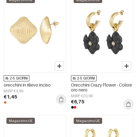
Magazzino UE
Magazzino UE
2-5 GIORNI
2-5 GIORNI
orecchini in rilievo inciso
Orecchini Crazy Flower - Colore
oro nero
MSRP €4,99
€1,45
MSRP €20,99
€6,75
Magazzino UE
Magazzino UE