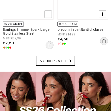
2-5 GIORNI
2-5 GIORNI
Earrings Shimmer Spark Large
orecchini scintillanti di classe
Gold Stainless Steel
MSRP €14,99
MSRP €22,99
€4,50
€7,50
VISUALIZZA DI PIÙ