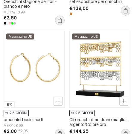
Orecchini stagione dei fiori -
set espositore per orecchini
bianco e nero
€139,00
MSRP €10,99
€3,50
Magazzino UE
Magazzino UE
-5%
2-5 GIORNI
2-5 GIORNI
orecchini basic medi
Gli orecchini mostrano maglie -
argento/Colore oro
MSRP €8,99
€2,80
€144,25
€2,95