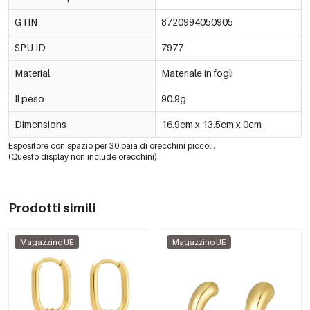
GTIN
8720994050905
SPU ID
7977
Material
Materiale in fogli
Il peso
90.9g
Dimensions
16.9cm x 13.5cm x 0cm
Espositore con spazio per 30 paia di orecchini piccoli.
(Questo display non include orecchini).
Prodotti simili
Magazzino UE
Magazzino UE