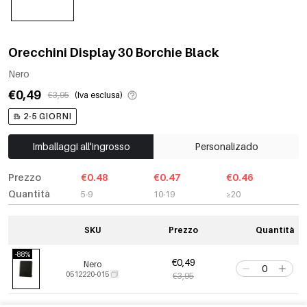
Orecchini Display 30 Borchie Black
Nero
€0,49
€3,95
(Iva esclusa)
2-5 GIORNI
Imballaggi all'ingrosso
Personalizado
Prezzo
€0.48
€0.47
€0.46
Quantità
5-9
10-19
≥20
SKU
Prezzo
Quantità
-88%
€0,49
Nero
0512220-015
€3,95