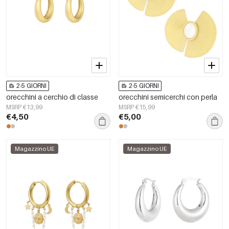
2-5 GIORNI
2-5 GIORNI
orecchini a cerchio di classe
orecchini semicerchi con perla
MSRP €13,99
MSRP €15,99
€4,50
€5,00
Magazzino UE
Magazzino UE