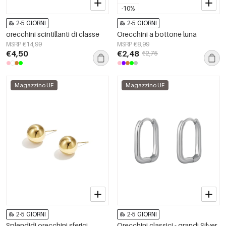
-10%
2-5 GIORNI
2-5 GIORNI
orecchini scintillanti di classe
Orecchini a bottone luna
MSRP €14,99
MSRP €8,99
€4,50
€2,48
€2,75
Magazzino UE
Magazzino UE
2-5 GIORNI
2-5 GIORNI
Splendidi orecchini sferici
Orecchini classici - grandi Silver