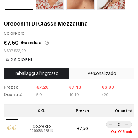
Orecchini Di Classe Mezzaluna
Colore oro
€7,50
(Iva esclusa)
MSRP €22,99
2-5 GIORNI
Imballaggi all'ingrosso
Personalizado
Prezzo
€7.28
€7.13
€6.98
Quantità
5-9
10-19
≥20
SKU
Prezzo
Quantità
Colore oro
€7,50
0290086-188
Out Of Stock