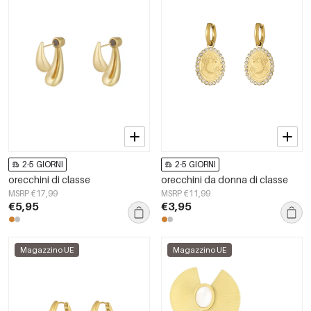
2-5 GIORNI
2-5 GIORNI
orecchini di classe
orecchini da donna di classe
MSRP €17,99
MSRP €11,99
€5,95
€3,95
Magazzino UE
Magazzino UE