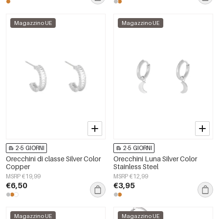
Magazzino UE
Magazzino UE
2-5 GIORNI
2-5 GIORNI
Orecchini di classe Silver Color
Orecchini Luna Silver Color
Copper
Stainless Steel
MSRP €19,99
MSRP €12,99
€6,50
€3,95
Magazzino UE
Magazzino UE