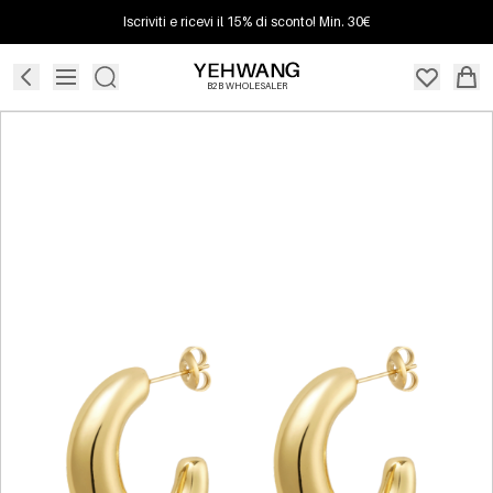
Iscriviti e ricevi il 15% di sconto! Min. 30€
B2B WHOLESALER