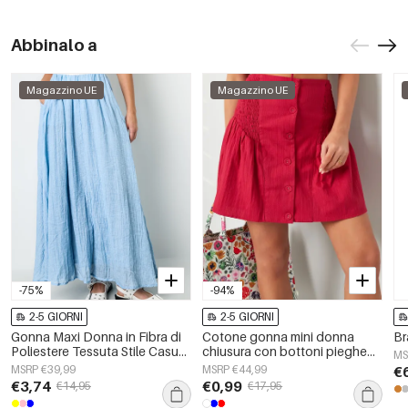
Abbinalo a
Magazzino UE
Magazzino UE
-75%
-94%
2-5 GIORNI
2-5 GIORNI
Gonna Maxi Donna in Fibra di
Cotone gonna mini donna
Br
Poliestere Tessuta Stile Casual
chiusura con bottoni pieghe
MS
Colore Puro
decorative
MSRP €39,99
MSRP €44,99
€
€3,74
€0,99
€14,95
€17,95