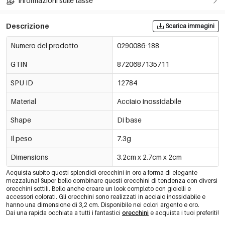
Informazioni sulle tasse
Descrizione
Scarica immagini
Numero del prodotto
0290086-188
GTIN
8720687135711
SPU ID
12784
Material
Acciaio inossidabile
Shape
Di base
Il peso
7.3g
Dimensions
3.2cm x 2.7cm x 2cm
Acquista subito questi splendidi orecchini in oro a forma di elegante
mezzaluna! Super bello combinare questi orecchini di tendenza con diversi
orecchini sottili. Bello anche creare un look completo con gioielli e
accessori colorati. Gli orecchini sono realizzati in acciaio inossidabile e
hanno una dimensione di 3,2 cm. Disponibile nei colori argento e oro.
Dai una rapida occhiata a tutti i fantastici
orecchini
e acquista i tuoi preferiti!