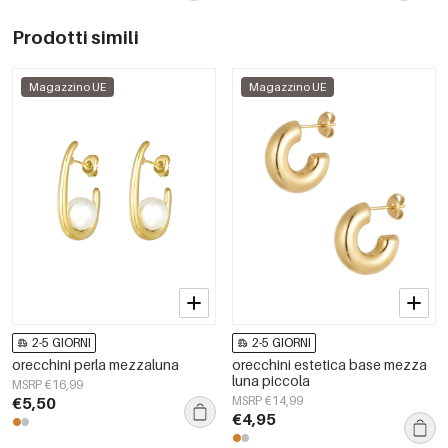
Prodotti simili
Magazzino UE
Magazzino UE
2-5 GIORNI
2-5 GIORNI
orecchini perla mezzaluna
orecchini estetica base mezza
luna piccola
MSRP €16,99
€5,50
MSRP €14,99
€4,95