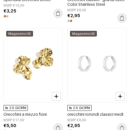
Color Stainless Steel
MSRP €10,99
€3,25
MSRP €8,99
€2,95
Magazzino UE
Magazzino UE
2-5 GIORNI
2-5 GIORNI
Orecchini a mezzo fiore
orecchini rotondi classici medi
MSRP €17,99
MSRP €8,99
€5,50
€2,95