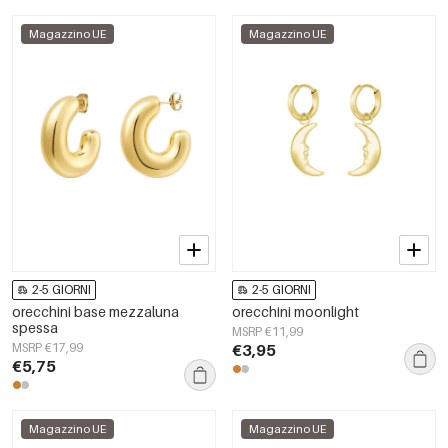
Magazzino UE
Magazzino UE
2-5 GIORNI
2-5 GIORNI
orecchini base mezzaluna
orecchini moonlight
spessa
MSRP €11,99
MSRP €17,99
€3,95
€5,75
Magazzino UE
Magazzino UE