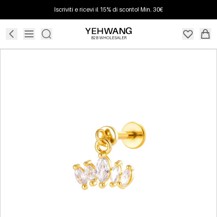
Iscriviti e ricevi il 15% di sconto! Min. 30€
B2B WHOLESALER