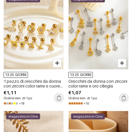
13-25 GIORNI
13-25 GIORNI
1 pezzo di orecchini da donna
Orecchini da donna con zirconi
con zirconi color rame e cuore
color rame e oro ciliegia
semplice, serie semplice
€1,11
€1,07
Ordine min. di 1 pz.
Ordine min. di 1 pz.
+18
+10
magazzino in Cina
magazzino in Cina