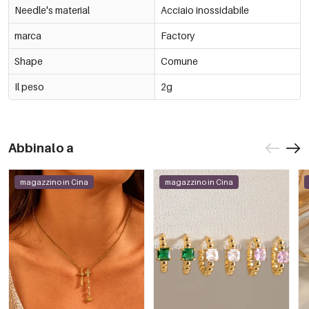
Needle's material
Acciaio inossidabile
marca
Factory
Shape
Comune
Il peso
2g
Abbinalo a
magazzino in Cina
magazzino in Cina