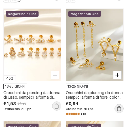
+1
magazzino in Cina
magazzino in Cina
-15%
13-25 GIORNI
13-25 GIORNI
Orecchini da piercing da donna
Orecchini da piercing da donna
di lusso, semplici, a forma di
semplici a forma di fiore, color
fiore e cuore, in acciaio
rame e oro, con zirconi.
€1,53
€0,94
€1,80
inossidabile color oro,
Ordine min. di 1 pz.
Ordine min. di 1 pz.
impermeabili.
+10
magazzino in Cina
magazzino in Cina