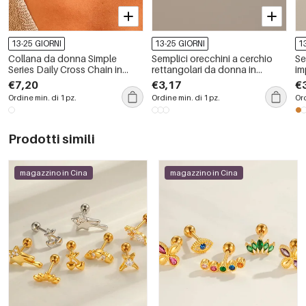
13-25 GIORNI
13-25 GIORNI
1
Collana da donna Simple
Semplici orecchini a cerchio
Se
Series Daily Cross Chain in
rettangolari da donna in
im
acciaio inossidabile
acciaio inossidabile,
in
€7,20
€3,17
€
impermeabile color oro
impermeabili, color oro, con
Ordine min. di 1 pz.
Ordine min. di 1 pz.
Ord
zirconi.
Prodotti simili
magazzino in Cina
magazzino in Cina