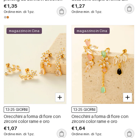
color rame e oro, di forma
foglia geometrica, color oro
€1,35
€1,27
rotonda e decorata
rame, con zirconi.
Ordine min. di 1 pz.
Ordine min. di 1 pz.
magazzino in Cina
magazzino in Cina
13-25 GIORNI
13-25 GIORNI
Orecchini a forma di fiore con
Orecchini a forma di fiore con
zirconi color rame e oro
zirconi color rame e oro
€1,07
€1,64
Ordine min. di 1 pz.
Ordine min. di 1 pz.