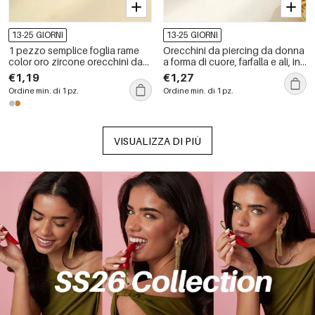
13-25 GIORNI
13-25 GIORNI
1 pezzo semplice foglia rame
Orecchini da piercing da donna
color oro zircone orecchini da
a forma di cuore, farfalla e ali, in
donna piercing
rame e oro con zirconi, serie
€1,19
€1,27
Simple.
Ordine min. di 1 pz.
Ordine min. di 1 pz.
VISUALIZZA DI PIÙ