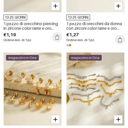
13-25 GIORNI
13-25 GIORNI
1 pezzo di orecchino piercing
1 pezzo di orecchini da donna
in zircone color rame e oro
con zirconi color rame e oro
ciliegia
colorati
€1,19
€1,27
Ordine min. di 1 pz.
Ordine min. di 1 pz.
magazzino in Cina
magazzino in Cina