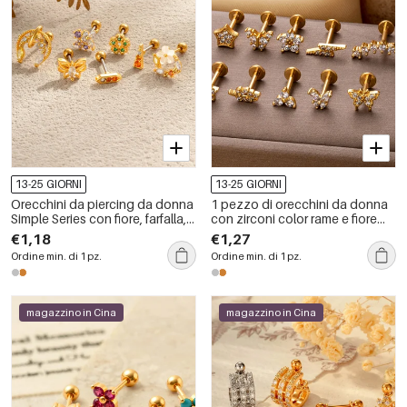
13-25 GIORNI
13-25 GIORNI
Orecchini da piercing da donna
1 pezzo di orecchini da donna
Simple Series con fiore, farfalla,
con zirconi color rame e fiore
rame e oro, con zirconi.
semplice, serie semplice
€1,18
€1,27
Ordine min. di 1 pz.
Ordine min. di 1 pz.
magazzino in Cina
magazzino in Cina