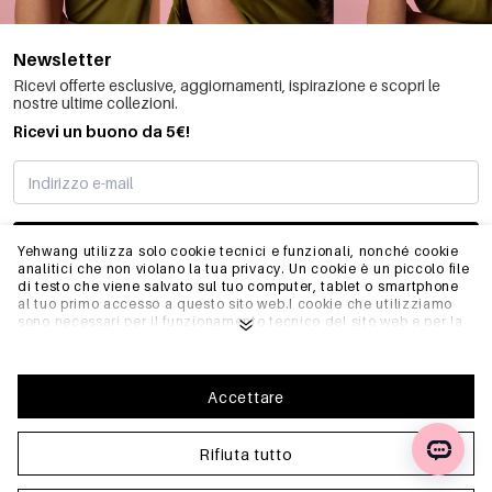
Newsletter
Ricevi offerte esclusive, aggiornamenti, ispirazione e scopri le
nostre ultime collezioni.
Ricevi un buono da 5€!
MI STO REGISTRANDO
Yehwang utilizza solo cookie tecnici e funzionali, nonché cookie
analitici che non violano la tua privacy. Un cookie è un piccolo file
di testo che viene salvato sul tuo computer, tablet o smartphone
al tuo primo accesso a questo sito web.I cookie che utilizziamo
INFO
sono necessari per il funzionamento tecnico del sito web e per la
facilità d'uso. Consentono al sito web di funzionare correttamente
e di ricordare, ad esempio, le impostazioni preferite. Ci
permettono anche di ottimizzare il nostro sito web.Per garantire
GENERALE
una buona esperienza di navigazione e acquisto su Yehwang, ti
Accettare
consigliamo di accettare la nostra raccolta e l'uso dei cookie.
Puoi disiscriverti dai cookie regolando le impostazioni del tuo
browser internet in modo che non memorizzi più i cookie. Puoi
Rifiuta tutto
FAQ
anche rimuovere tutte le informazioni memorizzate in precedenza
tramite le impostazioni del tuo browser. Per saperne di più, fai clic