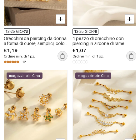
13-25 GIORNI
13-25 GIORNI
Orecchini da piercing da donna
1 pezzo di orecchino con
a forma di cuore, semplici, color
piercing in zircone di rame
rame e oro, con zirconi.
€1,19
€1,07
Ordine min. di 1 pz.
Ordine min. di 1 pz.
+12
magazzino in Cina
magazzino in Cina