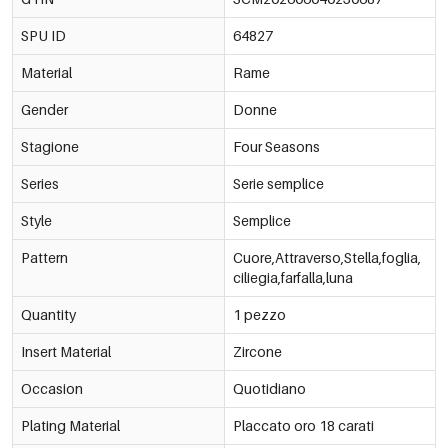
SPU ID
64827
2635-6# Argento
€1,27
64827-230702
Material
Rame
2635-7# Argento
€1,27
64827-230703
Gender
Donne
2635-8# Argento
Stagione
Four Seasons
€1,27
64827-230704
Series
Serie semplice
2635-9# Argento
€1,27
64827-230705
Style
Semplice
2635-10# Argento
€1,27
Pattern
Cuore,Attraverso,Stella,foglia,
64827-230706
ciliegia,farfalla,luna
Quantity
1 pezzo
Insert Material
Zircone
Occasion
Quotidiano
Plating Material
Placcato oro 18 carati