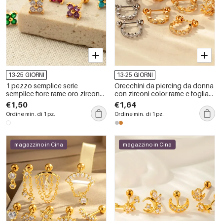
13-25 GIORNI
13-25 GIORNI
1 pezzo semplice serie
Orecchini da piercing da donna
semplice fiore rame oro zircone
con zirconi color rame e foglia
orecchini da donna piercing
brillante
€1,50
€1,64
Ordine min. di 1 pz.
Ordine min. di 1 pz.
magazzino in Cina
magazzino in Cina