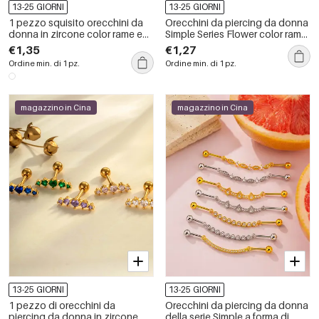
13-25 GIORNI
13-25 GIORNI
1 pezzo squisito orecchini da
Orecchini da piercing da donna
donna in zircone color rame e
Simple Series Flower color rame
oro
e oro con zirconi
€1,35
€1,27
Ordine min. di 1 pz.
Ordine min. di 1 pz.
magazzino in Cina
magazzino in Cina
13-25 GIORNI
13-25 GIORNI
1 pezzo di orecchini da
Orecchini da piercing da donna
piercing da donna in zircone
della serie Simple a forma di