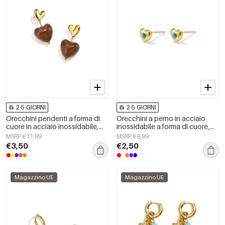
2-5 GIORNI
2-5 GIORNI
Orecchini pendenti a forma di
Orecchini a perno in acciaio
cuore in acciaio inossidabile,
inossidabile a forma di cuore,
casual, quotidiani, romantici,
semplici, della serie Daily
MSRP €11,99
MSRP €8,99
della serie da donna.
Simple, gioielli da donna.
€3,50
€2,50
Magazzino UE
Magazzino UE