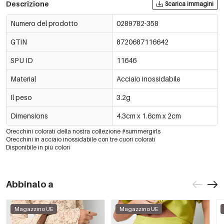
Descrizione
Scarica immagini
Numero del prodotto
0289782-358
GTIN
8720687116642
SPU ID
11646
Material
Acciaio inossidabile
Il peso
3.2g
Dimensions
4.3cm x 1.6cm x 2cm
Orecchini colorati della nostra collezione #summergirls
Orecchini in acciaio inossidabile con tre cuori colorati
Disponibile in più colori
Abbinalo a
Magazzino UE
Magazzino UE