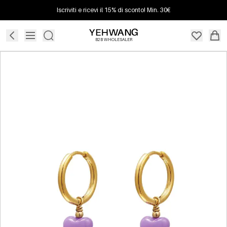
Iscriviti e ricevi il 15% di sconto! Min. 30€
B2B WHOLESALER