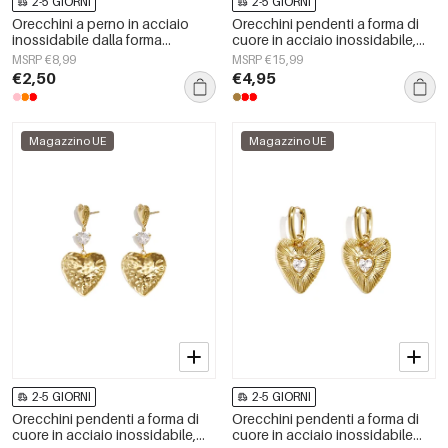
2-5 GIORNI
2-5 GIORNI
Orecchini a perno in acciaio
Orecchini pendenti a forma di
inossidabile dalla forma
cuore in acciaio inossidabile,
geometrica, gioielli da donna
serie Simple Daily Simple, gioielli
MSRP €8,99
MSRP €15,99
per tutti i giorni.
da donna
€2,50
€4,95
Magazzino UE
Magazzino UE
2-5 GIORNI
2-5 GIORNI
Orecchini pendenti a forma di
Orecchini pendenti a forma di
cuore in acciaio inossidabile,
cuore in acciaio inossidabile