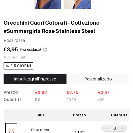
Orecchini Cuori Colorati - Collezione
#Summergirls Rose Stainless Steel
Rosa rossa
€3,95
(Iva esclusa)
MSRP €11,99
2-5 GIORNI
Imballaggi all'ingrosso
Personalizado
Prezzo
€3.83
€3.75
€3.67
Quantità
5-9
10-19
≥20
SKU
Prezzo
Quantità
Rosa rossa
€3,95