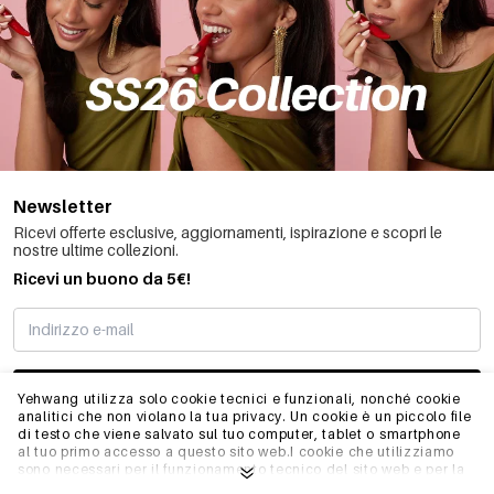
Newsletter
Ricevi offerte esclusive, aggiornamenti, ispirazione e scopri le
nostre ultime collezioni.
Ricevi un buono da 5€!
MI STO REGISTRANDO
Yehwang utilizza solo cookie tecnici e funzionali, nonché cookie
analitici che non violano la tua privacy. Un cookie è un piccolo file
di testo che viene salvato sul tuo computer, tablet o smartphone
al tuo primo accesso a questo sito web.I cookie che utilizziamo
INFO
sono necessari per il funzionamento tecnico del sito web e per la
facilità d'uso. Consentono al sito web di funzionare correttamente