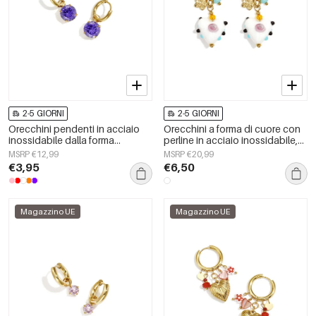
2-5 GIORNI
2-5 GIORNI
Orecchini pendenti in acciaio
Orecchini a forma di cuore con
inossidabile dalla forma
perline in acciaio inossidabile,
geometrica, casual e semplici,
casual, quotidiani, romantici,
MSRP €12,99
MSRP €20,99
della serie da donna.
della serie da donna.
€3,95
€6,50
Magazzino UE
Magazzino UE