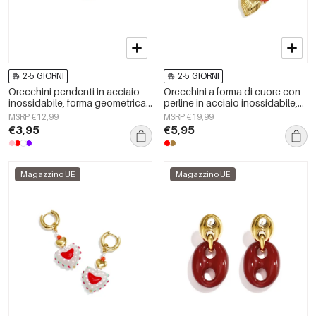
2-5 GIORNI
2-5 GIORNI
Orecchini pendenti in acciaio
Orecchini a forma di cuore con
inossidabile, forma geometrica,
perline in acciaio inossidabile,
semplici, serie &quot;Daily
casual, quotidiani, romantici,
MSRP €12,99
MSRP €19,99
Simple&quot;, gioielli da donna.
della serie da donna.
€3,95
€5,95
Magazzino UE
Magazzino UE