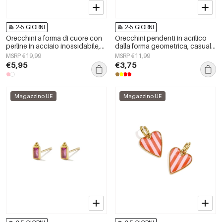
2-5 GIORNI
2-5 GIORNI
Orecchini a forma di cuore con
Orecchini pendenti in acrilico
perline in acciaio inossidabile,
dalla forma geometrica, casual
serie &quot;Cute Daily
e semplici, della serie da donna.
MSRP €19,99
MSRP €11,99
Simple&quot;, gioielli da donna.
€5,95
€3,75
Magazzino UE
Magazzino UE