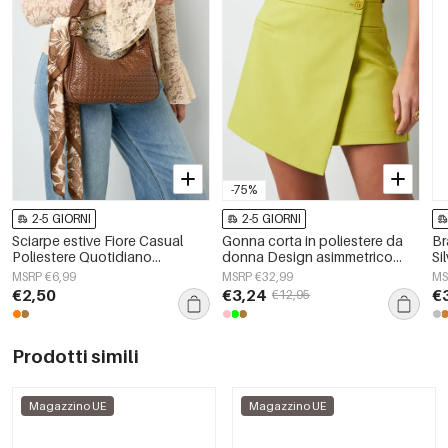
-75%
2-5 GIORNI
2-5 GIORNI
Sciarpe estive Fiore Casual
Gonna corta in poliestere da
Br
Poliestere Quotidiano
donna Design asimmetrico
Si
Accessori
con sovrapposizione
MSRP €6,99
MSRP €32,99
MS
€2,50
€3,24
€
€12,95
Prodotti simili
Magazzino UE
Magazzino UE