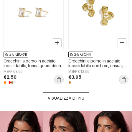
2-5 GIORNI
2-5 GIORNI
Orecchini a perno in acciaio
Orecchini a perno in acciaio
inossidabile, forma geometrica,
inossidabile con fiore, casual,
semplici, per tutti i giorni, serie
quotidiani, romantici, della serie
MSRP €8,99
MSRP €12,99
Simple, gioielli da donna
da donna.
€2,50
€3,95
VISUALIZZA DI PIÙ