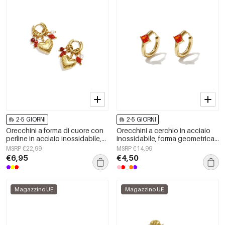
2-5 GIORNI
2-5 GIORNI
Orecchini a forma di cuore con
Orecchini a cerchio in acciaio
perline in acciaio inossidabile,
inossidabile, forma geometrica,
semplici, della serie Daily
semplici, serie Daily Simple,
MSRP €22,99
MSRP €14,99
Simple, gioielli da donna.
gioielli da donna
€6,95
€4,50
Magazzino UE
Magazzino UE