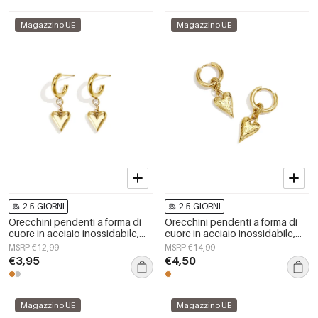
Magazzino UE
Magazzino UE
2-5 GIORNI
2-5 GIORNI
Orecchini pendenti a forma di
Orecchini pendenti a forma di
cuore in acciaio inossidabile,
cuore in acciaio inossidabile,
serie Simple Daily Simple, gioielli
serie Simple Daily Simple, gioielli
MSRP €12,99
MSRP €14,99
da donna
da donna
€3,95
€4,50
Magazzino UE
Magazzino UE