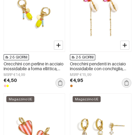
2-5 GIORNI
2-5 GIORNI
Orecchini con perline in acciaio
Orecchini pendenti in acciaio
inossidabile a forma ellittica,
inossidabile con conchiglia,
graziosi e semplici, della serie
serie Simple, gioielli da donna.
MSRP €14,99
MSRP €15,99
Daily Simple, gioielli da donna.
€4,50
€4,95
Magazzino UE
Magazzino UE