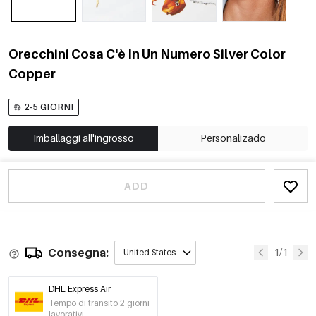
Orecchini Cosa C'è In Un Numero Silver Color
Copper
2-5 GIORNI
Imballaggi all'ingrosso
Personalizado
ADD
Consegna:
1/1
United States
DHL Express Air
Tempo di transito 2 giorni
lavorativi