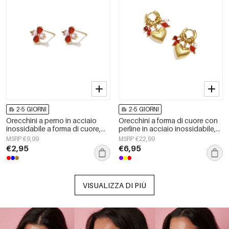
2-5 GIORNI
2-5 GIORNI
Orecchini a perno in acciaio
Orecchini a forma di cuore con
inossidabile a forma di cuore,
perline in acciaio inossidabile,
semplici, della serie Daily
semplici, della serie Daily
MSRP €9,99
MSRP €22,99
Simple, gioielli da donna.
Simple, gioielli da donna.
€2,95
€6,95
VISUALIZZA DI PIÙ