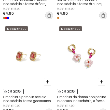
inossidabile a forma di fiore,
inossidabile a forma di cuore,
serie Daily Simple, gioielli da
semplici, della serie Daily
MSRP €15,99
MSRP €15,99
donna
Simple, gioielli da donna.
€4,95
€4,95
Magazzino UE
Magazzino UE
2-5 GIORNI
2-5 GIORNI
Orecchini a perno in acciaio
Orecchini da donna con perline
inossidabile, forma geometrica,
in acciaio inossidabile, a forma
semplici, serie &quot;Daily
di fiore, semplici e graziosi, della
MSRP €10,99
MSRP €14,99
Simple&quot;, gioielli da donna.
serie Cute.