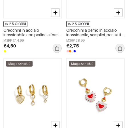
2-5 GIORNI
2-5 GIORNI
Orecchini in acciaio
Orecchini a perno in acciaio
inossidabile con perline a forma
inossidabile, semplici, per tutti i
di animale, carini e semplici,
giorni, serie Simple, gioielli da
MSRP €14,99
MSRP €8,99
della serie Daily Simple, gioielli
donna
€4,50
€2,75
da donna.
Magazzino UE
Magazzino UE