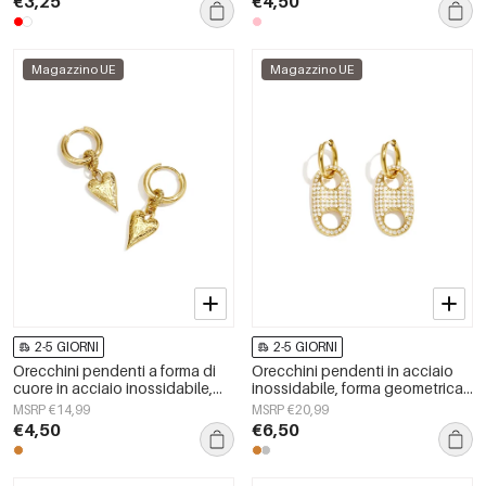
€3,25
€4,50
Magazzino UE
Magazzino UE
2-5 GIORNI
2-5 GIORNI
Orecchini pendenti a forma di
Orecchini pendenti in acciaio
cuore in acciaio inossidabile,
inossidabile, forma geometrica,
serie Simple Daily Simple, gioielli
semplici, serie &quot;Daily
MSRP €14,99
MSRP €20,99
da donna
Simple&quot;, gioielli da donna.
€4,50
€6,50