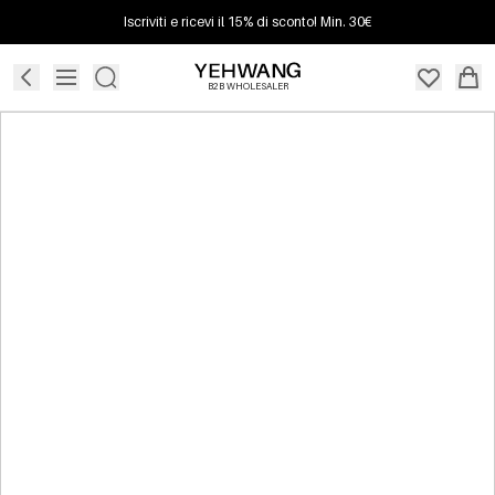
Iscriviti e ricevi il 15% di sconto! Min. 30€
B2B WHOLESALER