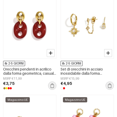
2-5 GIORNI
2-5 GIORNI
Orecchini pendenti in acrilico
Set di orecchini in acciaio
dalla forma geometrica, casual
inossidabile dalla forma
e semplici, della serie da donna.
geometrica, semplici, per tutti i
MSRP €11,99
MSRP €15,99
giorni, serie Simple, gioielli da
€3,75
€4,95
donna
Magazzino UE
Magazzino UE