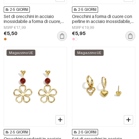
2-5 GIORNI
2-5 GIORNI
Set di orecchini in acciaio
Orecchini a forma di cuore con
inossidabile a forma di cuore,
perline in acciaio inossidabile,
serie Simple, gioielli da donna.
serie &quot;Cute Daily
MSRP €17,99
MSRP €19,99
Simple&quot;, gioielli da donna.
€5,50
€5,95
Magazzino UE
Magazzino UE
2-5 GIORNI
2-5 GIORNI
Orecchini pendenti in acciaio
Set di orecchini in acciaio