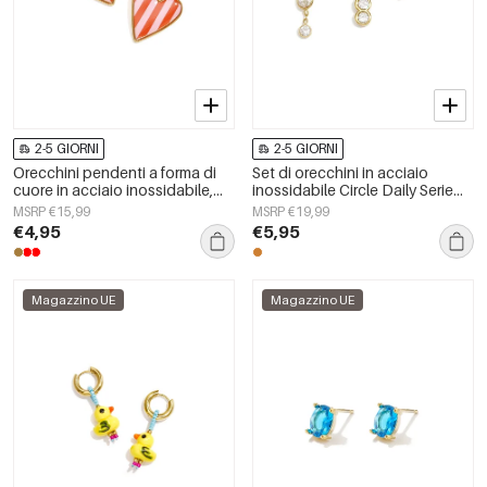
2-5 GIORNI
2-5 GIORNI
Orecchini pendenti a forma di
Set di orecchini in acciaio
cuore in acciaio inossidabile,
inossidabile Circle Daily Serie
serie Simple Daily Simple, gioielli
Semplice Gioiello da Donna
MSRP €15,99
MSRP €19,99
da donna
€4,95
€5,95
Magazzino UE
Magazzino UE