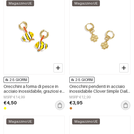
Magazzino UE
Magazzino UE
2-5 GIORNI
2-5 GIORNI
Orecchini a forma di pesce in
Orecchini pendenti in acciaio
acciaio inossidabile, graziosi e
inossidabile Clover Simple Daily
semplici, della serie Daily
Simple Series Gioielli da donna
MSRP €14,99
MSRP €12,99
Simple, gioielli da donna.
€4,50
€3,95
Magazzino UE
Magazzino UE