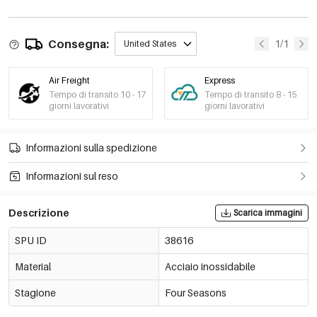
Consegna:
1/1
United States
Air Freight
Express
Tempo di transito 10 - 17
Tempo di transito 8 - 15
giorni lavorativi
giorni lavorativi
Informazioni sulla spedizione
Informazioni sul reso
Descrizione
Scarica immagini
SPU ID
38616
Material
Acciaio inossidabile
Stagione
Four Seasons