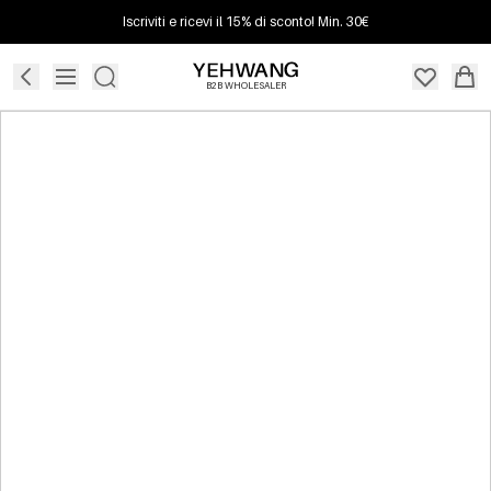
Iscriviti e ricevi il 15% di sconto! Min. 30€
B2B WHOLESALER