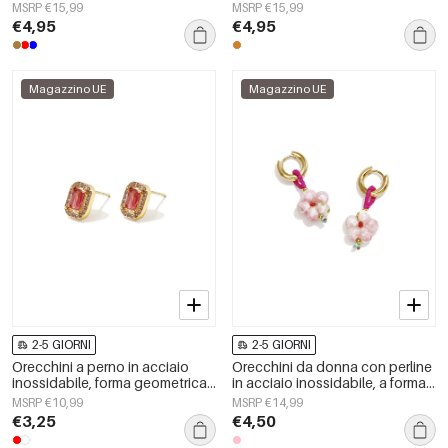
serie Daily Simple, gioielli da
semplici, della serie Daily
MSRP €15,99
MSRP €15,99
donna
Simple, gioielli da donna.
€4,95
€4,95
Magazzino UE
Magazzino UE
2-5 GIORNI
2-5 GIORNI
Orecchini a perno in acciaio
Orecchini da donna con perline
inossidabile, forma geometrica,
in acciaio inossidabile, a forma
semplici, serie &quot;Daily
di fiore, semplici e graziosi, della
MSRP €10,99
MSRP €14,99
Simple&quot;, gioielli da donna.
serie Cute.
€3,25
€4,50