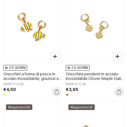
2-5 GIORNI
2-5 GIORNI
Orecchini a forma di pesce in
Orecchini pendenti in acciaio
acciaio inossidabile, graziosi e
inossidabile Clover Simple Daily
semplici, della serie Daily
Simple Series Gioielli da donna
MSRP €14,99
MSRP €12,99
Simple, gioielli da donna.
€4,50
€3,95
Magazzino UE
Magazzino UE