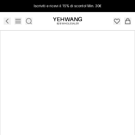
Iscriviti e ricevi il 15% di sconto! Min. 30€
B2B WHOLESALER