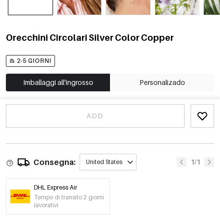
Orecchini Circolari Silver Color Copper
2-5 GIORNI
Imballaggi all'ingrosso
Personalizado
ADD
Consegna:
1/1
United States
DHL Express Air
Tempo di transito 2 giorni
lavorativi