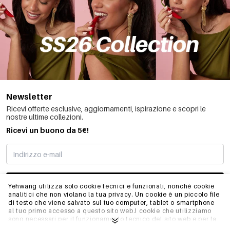
Newsletter
Ricevi offerte esclusive, aggiornamenti, ispirazione e scopri le
nostre ultime collezioni.
Ricevi un buono da 5€!
MI STO REGISTRANDO
Yehwang utilizza solo cookie tecnici e funzionali, nonché cookie
analitici che non violano la tua privacy. Un cookie è un piccolo file
di testo che viene salvato sul tuo computer, tablet o smartphone
al tuo primo accesso a questo sito web.I cookie che utilizziamo
INFO
sono necessari per il funzionamento tecnico del sito web e per la
facilità d'uso. Consentono al sito web di funzionare correttamente