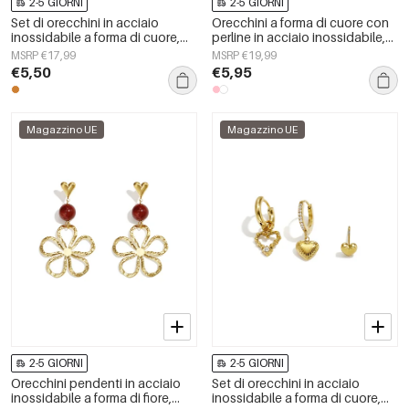
2-5 GIORNI
2-5 GIORNI
Set di orecchini in acciaio
Orecchini a forma di cuore con
inossidabile a forma di cuore,
perline in acciaio inossidabile,
serie Simple, gioielli da donna.
serie &quot;Cute Daily
MSRP €17,99
MSRP €19,99
Simple&quot;, gioielli da donna.
€5,50
€5,95
Magazzino UE
Magazzino UE
2-5 GIORNI
2-5 GIORNI
Orecchini pendenti in acciaio
Set di orecchini in acciaio
inossidabile a forma di fiore,
inossidabile a forma di cuore,