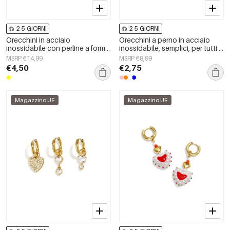
2-5 GIORNI
2-5 GIORNI
Orecchini in acciaio
Orecchini a perno in acciaio
inossidabile con perline a forma
inossidabile, semplici, per tutti i
di animale, carini e semplici,
giorni, serie Simple, gioielli da
MSRP €14,99
MSRP €8,99
della serie Daily Simple, gioielli
donna
€4,50
€2,75
da donna.
Magazzino UE
Magazzino UE