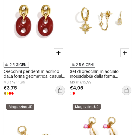
2-5 GIORNI
2-5 GIORNI
Orecchini pendenti in acrilico
Set di orecchini in acciaio
dalla forma geometrica, casual
inossidabile dalla forma
e semplici, della serie da donna.
geometrica, semplici, per tutti i
MSRP €11,99
MSRP €15,99
giorni, serie Simple, gioielli da
€3,75
€4,95
donna
Magazzino UE
Magazzino UE