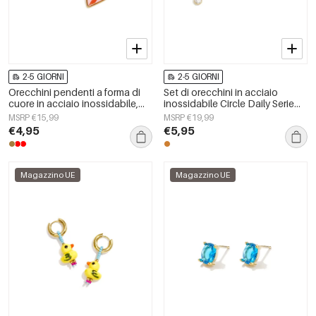
2-5 GIORNI
2-5 GIORNI
Orecchini pendenti a forma di
Set di orecchini in acciaio
cuore in acciaio inossidabile,
inossidabile Circle Daily Serie
serie Simple Daily Simple, gioielli
Semplice Gioiello da Donna
MSRP €15,99
MSRP €19,99
da donna
€4,95
€5,95
Magazzino UE
Magazzino UE