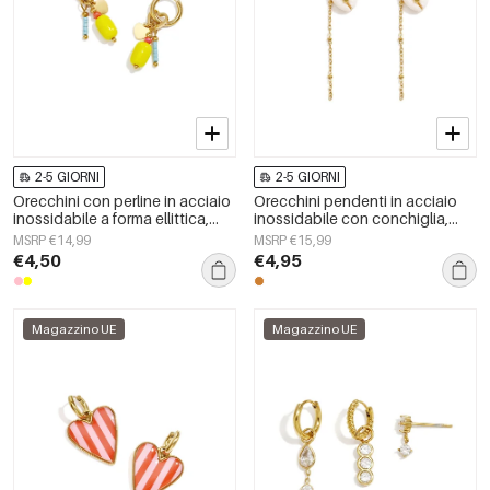
2-5 GIORNI
2-5 GIORNI
Orecchini con perline in acciaio
Orecchini pendenti in acciaio
inossidabile a forma ellittica,
inossidabile con conchiglia,
graziosi e semplici, della serie
serie Simple, gioielli da donna.
MSRP €14,99
MSRP €15,99
Daily Simple, gioielli da donna.
€4,50
€4,95
Magazzino UE
Magazzino UE