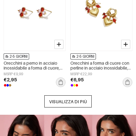
2-5 GIORNI
2-5 GIORNI
Orecchini a perno in acciaio
Orecchini a forma di cuore con
inossidabile a forma di cuore,
perline in acciaio inossidabile,
semplici, della serie Daily
semplici, della serie Daily
MSRP €9,99
MSRP €22,99
Simple, gioielli da donna.
Simple, gioielli da donna.
€2,95
€6,95
VISUALIZZA DI PIÙ