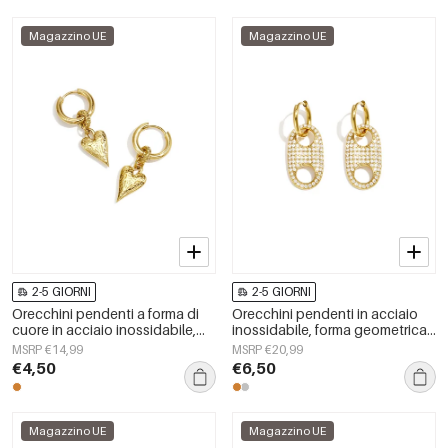
Magazzino UE
Magazzino UE
2-5 GIORNI
2-5 GIORNI
Orecchini pendenti a forma di
Orecchini pendenti in acciaio
cuore in acciaio inossidabile,
inossidabile, forma geometrica,
serie Simple Daily Simple, gioielli
semplici, serie &quot;Daily
MSRP €14,99
MSRP €20,99
da donna
Simple&quot;, gioielli da donna.
€4,50
€6,50
Magazzino UE
Magazzino UE