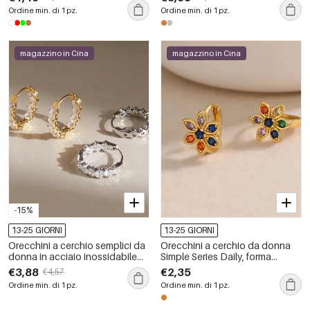
impermeabile color oro.
strass.
Ordine min. di 1 pz.
Ordine min. di 1 pz.
magazzino in Cina
magazzino in Cina
-15%
13-25 GIORNI
13-25 GIORNI
Orecchini a cerchio semplici da
Orecchini a cerchio da donna
donna in acciaio inossidabile
Simple Series Daily, forma
color oro, impermeabili, della
irregolare, colori misti rame e
€3,88
€2,35
€4,57
serie Luxurious.
oro.
Ordine min. di 1 pz.
Ordine min. di 1 pz.