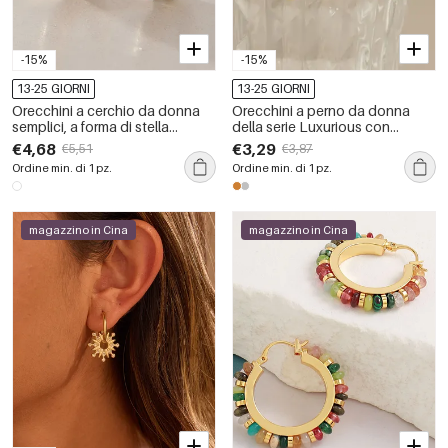
-15%
-15%
13-25 GIORNI
13-25 GIORNI
Orecchini a cerchio da donna
Orecchini a perno da donna
semplici, a forma di stella
della serie Luxurious con
geometrica, in acciaio
nappina, in acciaio inossidabile,
€4,68
€3,29
€5,51
€3,87
inossidabile, impermeabili, color
impermeabili, color oro e strass.
Ordine min. di 1 pz.
Ordine min. di 1 pz.
oro, con strass.
magazzino in Cina
magazzino in Cina