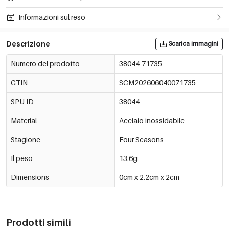
Informazioni sul reso
Descrizione
Scarica immagini
Numero del prodotto
38044-71735
GTIN
SCM202606040071735
SPU ID
38044
Material
Acciaio inossidabile
Stagione
Four Seasons
Il peso
13.6g
Dimensions
0cm x 2.2cm x 2cm
Prodotti simili