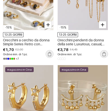
-15%
-15%
13-25 GIORNI
13-25 GIORNI
Orecchini a cerchio da donna
Orecchini pendenti da donna
Simple Series Retro con
della serie Luxurious, casual,
sfumatura di colore, in acciaio
dalla forma irregolare, con
€1,70
€3,78
€2,00
€4,45
inossidabile, impermeabili, color
nappina, in acciaio inossidabile,
Ordine min. di 1 pz.
Ordine min. di 1 pz.
oro e pietra naturale.
impermeabili, color oro e con
+7
zirconi.
magazzino in Cina
magazzino in Cina