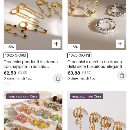
-15%
-15%
13-25 GIORNI
13-25 GIORNI
Orecchini pendenti da donna
Orecchini a cerchio da donna
con nappina, in acciaio
della serie Luxurious, eleganti, a
inossidabile, impermeabili, color
forma ellittica, in acciaio
€2,59
€3,88
€3,05
€4,57
oro e strass.
inossidabile impermeabile color
Ordine min. di 1 pz.
Ordine min. di 1 pz.
oro con zirconi.
magazzino in Cina
magazzino in Cina