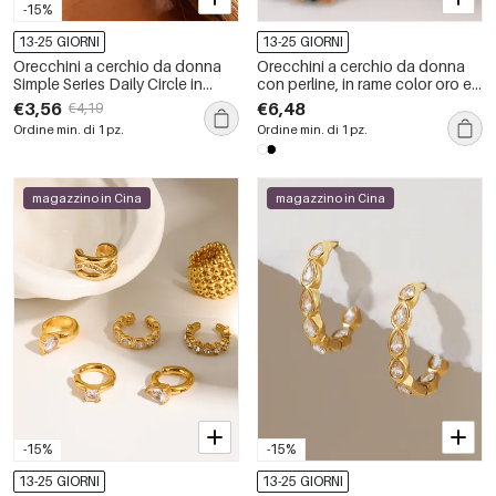
-15%
13-25 GIORNI
13-25 GIORNI
Orecchini a cerchio da donna
Orecchini a cerchio da donna
Simple Series Daily Circle in
con perline, in rame color oro e
acciaio inossidabile
pietra naturale.
€3,56
€6,48
€4,19
impermeabile color oro
Ordine min. di 1 pz.
Ordine min. di 1 pz.
magazzino in Cina
magazzino in Cina
-15%
-15%
13-25 GIORNI
13-25 GIORNI