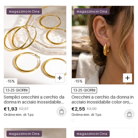
magazzino in Cina
magazzino in Cina
-15%
-15%
13-25 GIORNI
13-25 GIORNI
Semplici orecchini a cerchio da
Orecchini a cerchio da donna in
donna in acciaio inossidabile
acciaio inossidabile color oro,
impermeabile color oro.
con motivo classico a filo,
€1,93
€2,55
€2,27
€3,00
impermeabili.
Ordine min. di 1 pz.
Ordine min. di 1 pz.
magazzino in Cina
magazzino in Cina