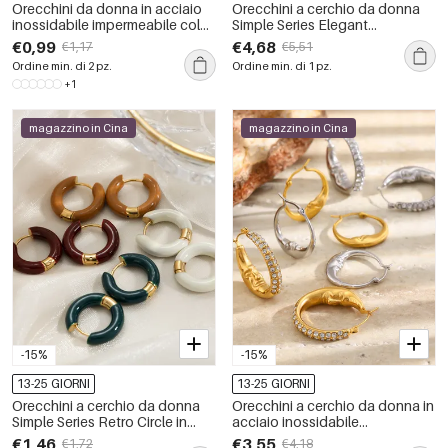
Orecchini da donna in acciaio
Orecchini a cerchio da donna
inossidabile impermeabile color
Simple Series Elegant
oro con strass
Patchwork Circle in acciaio
€0,99
€4,68
€1,17
€5,51
inossidabile impermeabile.
Ordine min. di 2 pz.
Ordine min. di 1 pz.
+1
magazzino in Cina
magazzino in Cina
-15%
-15%
13-25 GIORNI
13-25 GIORNI
Orecchini a cerchio da donna
Orecchini a cerchio da donna in
Simple Series Retro Circle in
acciaio inossidabile
acciaio inossidabile
impermeabile color oro con
€1,46
€3,55
€1,72
€4,18