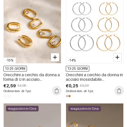
-15%
-14%
13-25 GIORNI
13-25 GIORNI
Orecchini a cerchio da donna a
Orecchini a cerchio da donna in
forma di U in acciaio
acciaio inossidabile
inossidabile, impermeabili, color
impermeabile color oro
€2,59
€0,25
€3,05
€0,29
oro, con strass.
Ordine min. di 1 pz.
Ordine min. di 1 pz.
magazzino in Cina
magazzino in Cina