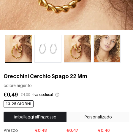
Orecchini Cerchio Spago 22 Mm
colore argento
€0,49
€4,00
(Iva esclusa)
13-25 GIORNI
Imballaggi all'ingrosso
Personalizado
Prezzo
€0.48
€0.47
€0.46