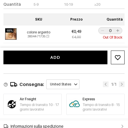
Quantità
5-9
10-19
≥20
SKU
Prezzo
Quantità
-88%
€0,49
colore argento
38044-71735
€4,00
Out Of Stock
ADD
Consegna:
1/1
United States
Air Freight
Express
Tempo di transito 10 - 17
Tempo di transito 8 - 15
giorni lavorativi
giorni lavorativi
Informazioni sulla spedizione