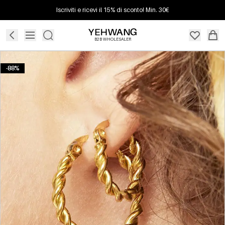
Iscriviti e ricevi il 15% di sconto! Min. 30€
B2B WHOLESALER
-88%