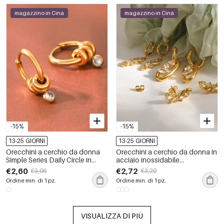
magazzino in Cina
magazzino in Cina
-15%
-15%
13-25 GIORNI
13-25 GIORNI
Orecchini a cerchio da donna
Orecchini a cerchio da donna in
Simple Series Daily Circle in
acciaio inossidabile
acciaio inossidabile
impermeabile color oro con
€2,60
€2,72
€3,06
€3,20
impermeabile color oro con
strass.
Ordine min. di 1 pz.
Ordine min. di 1 pz.
zirconi
VISUALIZZA DI PIÙ